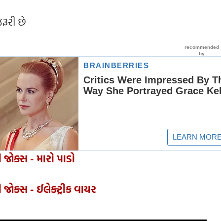
રૂરી છે
 જોક્સ - મારો પાડો
 જોક્સ - ઈલેક્ટ્રીક વાયર