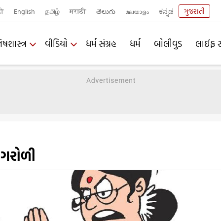
दी
English
தமிழ்
मराठी
తెలుగు
മലയാളം
ಕನ್ನಡ
ગુજરાતી
િષશાસ્ત્ર
વીડિયો
ધર્મ સંગ્રહ
ધર્મ
બોલીવુડ
લાઈફ સ
 ગરોળી