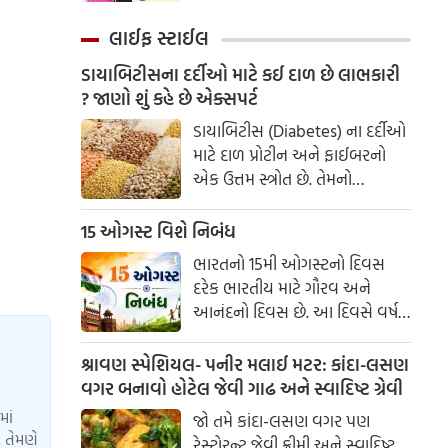
કહે તું ક્યાં જઈશ, નર્ક કે સ્વર્ગ.
હત્યાનું કાવતરું ઘડવામાં આવ્યું હતું.
છોકરી -
લાઈફ સ્ટાઈલ
ડાયાબિટીસના દર્દીઓ માટે કઈ દાળ છે લાભકારી
? જાણો શું કહે છે એક્સપર્ટ
ડાયાબિટીસ (Diabetes) ના દર્દીઓ
માટે દાળ પ્રોટીન અને ફાઈબરનો
એક ઉત્તમ સ્ત્રોત છે. તેમનો
ગ્લાયસેમિક ઇન્ડેક્સ (GI) ઓછો
હોય છે, જેનો અર્થ છે કે તે લોહીમાં
15 ઓગસ્ટ વિશે નિબંધ
શુગરના સ્તરને એકાએક વધારતી
ભારતનો 15મી ઓગસ્ટનો દિવસ
નથી. AIIMS ના ડોક્ટર પાસેથી
દરેક ભારતીય માટે ગૌરવ અને
જાણો કઈ દાળ સૌથી શ્રેષ્ઠ છે.
આનંદનો દિવસ છે. આ દિવસે વર્ષ
1947માં ભારતે લગભગ 200 વર્ષના
બ્રિટિશ શાસનમાંથી આઝાદી મેળવી
શ્રાવણ સ્પેશિયલ- પનીર મલાઈ મટર: કાંદા-લસણ
હતી. સ્વતંત્રતા દિવસ આપણને દેશ
વગર બનાવો હોટેલ જેવી ગાઢ અને સ્વાદિષ્ટ ગ્રેવી
માટે બલિદાન આપનારા અસંખ્ય
માં
જો તમે કાંદા-લસણ વગર પણ
સ્વાતંત્ર્ય સેનાનીઓના ત્યાગ અને
 તેમણે
રેસ્ટોરન્ટ જેવી ક્રીમી અને સ્વાદિષ્ટ