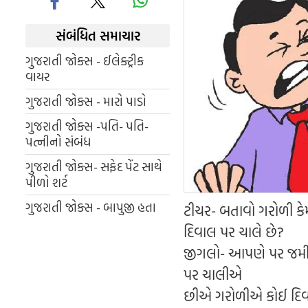
સંબંધિત સમાચાર
ગુજરાતી જોક્સ - ઈલેક્ટ્રીક
વાયર
ગુજરાતી જોક્સ - મારો પાડો
ગુજરાતી જોક્સ -પતિ- પતિ-
પત્નીનો સંબંધ
ગુજરાતી જોક્સ- સફેદ પેંટ સાથે
પીળો શર્ટ
ગુજરાતી જોક્સ - બાપુજી હતા
ટીચર- બતાવો ગરોળી ક
દિવાલ પર ચાલે છે?
જીગલો- આપણે પર જ
પર ચાલીએ
છીએ ગરોળીએ કોઈ દ