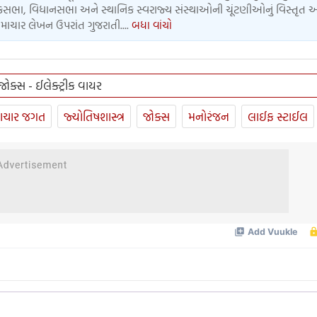
લોકસભા, વિધાનસભા અને સ્થાનિક સ્વરાજ્ય સંસ્થાઓની ચૂંટણીઓનું વિસ્તૃત 
માચાર લેખન ઉપરાંત ગુજરાતી....
બધા વાંચો
જોક્સ - ઈલેક્ટ્રીક વાયર
ાચાર જગત
જ્યોતિષશાસ્ત્ર
જોક્સ
મનોરંજન
લાઈફ સ્ટાઈલ