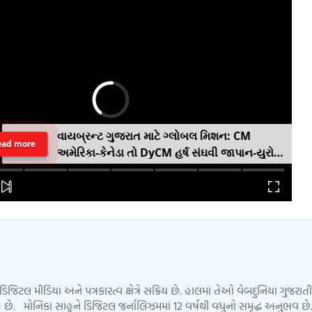
વાયબ્રન્ટ ગુજરાત માટે ગ્લોબલ મિશન: CM
ead more
અમેરિકા-કેનેડા તો DyCM હર્ષ સંઘવી જાપાન-યુરોપ
ગજવશે
ડિજિટલ મીડિયા અને પત્રકારત્વ ક્ષેત્રે સક્રિય છે. હાલમાં તેઓ વેબદુનિયા ગુજરાતી
 છે. મોનિકા સાહૂને ડિજિટલ જર્નાલિઝમમાં 12 વર્ષથી વધુનો સમૃદ્ધ અનુભવ છે.