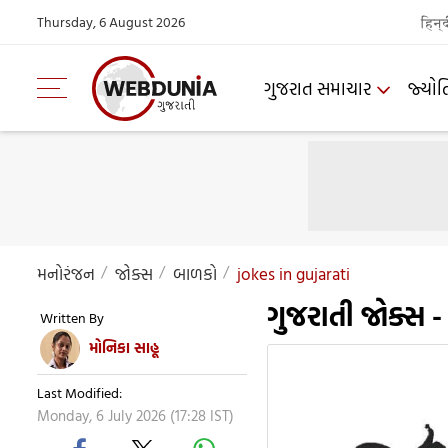
Thursday, 6 August 2026
हिन्
ગુજરાત સમાચાર
જ્યોત
મનોરંજન
જોક્સ
બાળકો
jokes in gujarati
ગુજરાતી જોક્સ -
Written By
મોનિકા સાહૂ
Last Modified:
Monday, 6 July 2026 (17:28 IST)