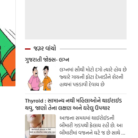
જરૂર વાંચો
ગુજરાતી જોક્સ- લગ્ન
લગ્નમાં સૌથી મોટો દગો ત્યારે હોય છે
જ્યારે ગાયની ફોટા દેખાડીને શેરની
હાથમાં પકડાવી દેવાય છે
Thyroid : સામાન્ય નથી મહિલાઓને થાઈરાઈડ
થવુ, જાણો તેના લક્ષણ અને ઘરેલુ ઉપચાર
આજના સમયમાં થાઈરોઈડની
બીમારી ઝડપથી ફેલાય રહી છે. આ
બીમારીમાં વજનને ઘટે જ છે સાથે જ