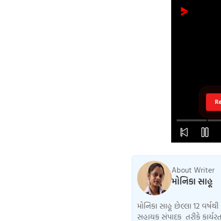
R
About Writer
મોનિકા સાહૂ
મોનિકા સાહૂ છેલ્લા 12 વર્ષથી 
સહાયક સંપાદક તરીકે કાર્યરત