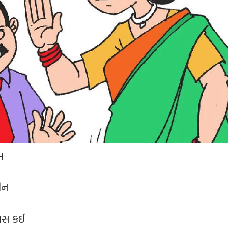
ેમ
મીન
િવસ કઈ