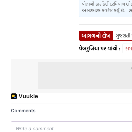
પોતાની કારકિર્દી દરમિયાન 
અસરકારક કવરેજ કર્યું છે. સ
આગળનો લેખ
ગુજરાતી 
વેબદુનિયા પર વાંચો :
સમ