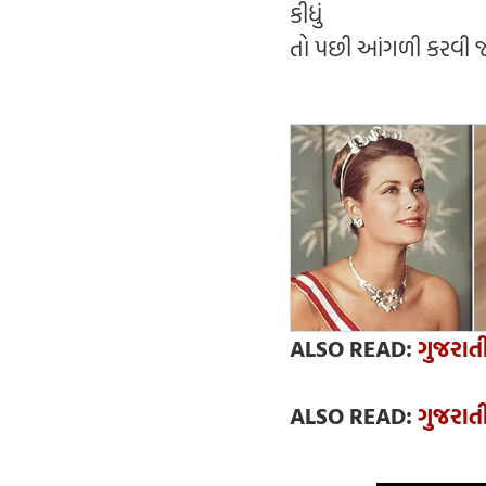
કીધું
તો પછી આંગળી કરવી જ
ALSO READ:
ગુજરાતી
ALSO READ:
ગુજરાતી