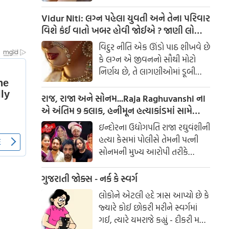
હોર્મોન પણ ગડબડ થઈ જાય છે.
આર્યુવેદનુ માનીએ તો થાઈરોઈડ
Vidur Niti: લગ્ન પહેલા યુવતી અને તેના પરિવાર
થવાનુ કારણ પિત્ત અને કફ સાથે
વિશે કંઈ વાતો ખબર હોવી જોઈએ ? જાણી લો
સંબંધિત છે. થાઈરોઈડ ગ્લેંડ આપણા
નહી તો થશે પસ્તાવો
વિદુર નીતિ એક ઊંડો પાઠ શીખવે છે
શરીરમાં જોવા મળનારી સૌથી મોટી
કે લગ્ન એ જીવનનો સૌથી મોટો
અંતસ્ત્રાવી ગ્રંથિયોમાંથી એક છે.
નિર્ણય છે, તે લાગણીઓમાં ડૂબી
જઈને ન લેવો જોઈએ. લગ્ન પહેલાં
કેટલીક બાબતો જાણવી જરૂરી છે, જે
રાજ, રાજા અને સોનમ...Raja Raghuvanshi ના
પાછળથી સંબંધનો પાયો નક્કી કરે
એ અંતિમ 9 કલાક, હનીમૂન હત્યાકાંડમાં સામે
છે.
આવ્યા નવા FACTS
ઇન્દોરના ઉદ્યોગપતિ રાજા રઘુવંશીની
હત્યા કેસમાં પોલીસે તેમની પત્ની
સોનમની મુખ્ય આરોપી તરીકે
ધરપકડ કરી છે. શરૂઆતની
તપાસમાં જાણવા મળ્યું છે કે સોનમે
ગુજરાતી જોક્સ - નર્ક કે સ્વર્ગ
તેના પતિની હત્યા કરી હતી અને
લોકોને એટલી હદે ત્રાસ આપ્યો છે કે
લાશ મેઘાલયમાં ખાડામાં ફેંકી દીધી
જ્યારે કોઈ છોકરી મરીને સ્વર્ગમાં
હતી. સોનમે ત્રણ હત્યારાઓની મદદ
ગઈ, ત્યારે યમરાજે કહ્યું - દીકરી મને
લીધી હતી અને હનીમૂન દરમિયાન