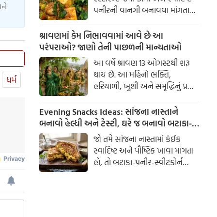
શૌર્યની યાદ અપાવે છે. આ દિવસ
અને
પનીરની વાનગી બનાવવા માંગતા
માત્ર ઉજવણીનો જ નહીં, પરંતુ
હો, તો આ પનીર મલાઈ મટર રેસીપી
દેશપ્રેમ અને રાષ્ટ્રપ્રતિની ફરજો
જરૂર અજમાવો. કાજુ અને ટામેટાની
શ્રાવણમાં કેમ નિભાવવામાં આવે છે આ
નિભાવવાનો સંકલ્પ લેવાનો પણ
પેસ્ટ ગ્રેવીને ગાઢ અને રિચ સ્વાદ
પરંપરાઓ? જાણો તેની પાછળની માન્યતાઓ
દિવસ છે.
આપે છે.
આ વર્ષે શ્રાવણ 13 ઓગસ્ટથી શરૂ
થાય છે. આ મહિનો ભક્તિ,
ધર્મ
હરિયાળી, ખુશી અને સમૃદ્ધિનું પ્રતીક
માનવામાં આવે છે. આ સમય
દરમિયાન ગામડાઓમાં એક સમયે
Evening Snacks Ideas: સાંજના નાસ્તાને
ઝૂલા બાંધવામાં આવતા હતા અને
બનાવો હેલ્ધી અને ટેસ્ટી, ઘરે જ બનાવો બટાકા-
લોકગીતો ગવાતા હતા. જોકે,
પનીર-સ્વીટકોર્ન સેન્ડવિચ
જો તમે સાંજના નાસ્તામાં કંઈક
સ્વાદિષ્ટ અને પૌષ્ટિક ખાવા માંગતા
હો, તો બટાકા-પનીર-સ્વીટકોર્ન
સેન્ડવિચ એક ઉત્તમ વિકલ્પ છે.
બાળકો હોય કે મોટા, દરેકને તેનો
સ્વાદ ખૂબ જ પસંદ આવશે.