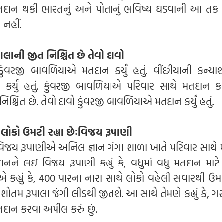
 મતદાન થકી ભારતનું અને પોતાનું ભવિષ્ય ઘડવાની આ તક
નહીં.
ાલાની જીત નિશ્ચિત છે તેવો દાવો
ંવરજી બાવળિયાએ મતદાન કર્યું હતું. વીંછીયાની કન્યાશ
ન કર્યું હતું. કુંવરજી બાવળિયાએ પરિવાર સાથે મતદાન કર્ય
િશ્ચિત છે. તેવો દાવો કુંવરજી બાવળિયાએ મતદાન કર્યું હતું.
 લોકો ઉમટી રહ્યા છેઃવિજય રૂપાણી
ત્રી વિજય રૂપાણીએ અનિલ જ્ઞાન ગંગા શાળા ખાતે પરિવાર સાથ
દાનને લઇ વિજય રૂપાણી કહ્યું કે, વધુમાં વધુ મતદાન માટે 
 કહ્યું કે, 400 પારના નારા સાથે લોકો વહેલી સવારથી ઉમટ
ોતમ રૂપાલા જંગી લીડથી જીતશે. આ સાથે તેમણે કહ્યું કે, ગ
તદાન કરવા અપીલ કરું છું.