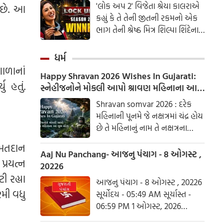
'લોક અપ 2' વિજેતા શ્રેયા કાલરાએ
 છે. આ
કહ્યું કે તે તેની જીતની રકમનો એક
ભાગ તેની શ્રેષ્ઠ મિત્ર શિલ્પા શિંદેના
આશ્રય ગૃહમાં દાન કરશે.
ધર્મ
ાળાનાં
Happy Shravan 2026 Wishes In Gujarati:
ુ હતું.
સ્નેહીજનોને મોકલી આપો શ્રાવણ મહિનાના આ
શુભ સંદેશ
Shravan somvar 2026 : દરેક
મહિનાની પૂનમે જે નક્ષત્રમાં ચંદ્ર હોય
છે તે મહિનાનું નામ તે નક્ષત્રના
આધારે રાખવામાં આવ્યું છે. શ્રાવણ
ે મતદાન
નામ પણ શ્રવણ નક્ષત્રને આધારિત
Aaj Nu Panchang- આજનુ પંચાગ - 8 ઓગસ્ટ ,
પ્રયત્ન
છે.
20226
ી રહ્યા
આજનુ પંચાગ - 8 ઓગસ્ટ , 20226
રમી વધુ
સૂર્યોદય - 05:49 AM સૂર્યાસ્ત -
06:59 PM 1 ઓગસ્ટ, 2026
શનિવાર આષાઢ વદ ત્રિજ- વિક્રમ