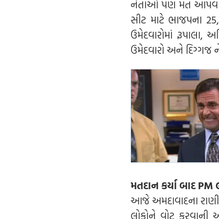
નેતાઓ પણ મત આપવા મા
સીટ માટે ભાજપના 25,
ઉમેદવારોમાં રૂપાલા, અમ
ઉમેદવારો અને દિગ્ગજ
મતદાન કર્યા બાદ PM લ
આજે અમદાવાદના રાણીપમ
લોકોને વોટ કરવાની અપી