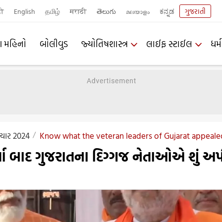
दी
English
தமிழ்
मराठी
తెలుగు
മലയാളം
ಕನ್ನಡ
ગુજરાતી
ણ મહિનો
બોલીવુડ
જ્યોતિષશાસ્ત્ર
લાઈફ સ્ટાઈલ
ધર્મ
ચાર 2024
Know what the veteran leaders of Gujarat appealed
યા બાદ ગુજરાતના દિગ્ગજ નેતાઓએ શું અ