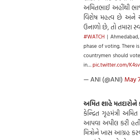
અમિતભાઈ અહીંથી ભાજપન
વિશેષ મહત્વ છે અને
ઉનાળો છે, તો તમારા સ્વા
#WATCH
| Ahmedabad, G
phase of voting. There is
countrymen should vote 
in…
pic.twitter.com/K4s
— ANI (@ANI)
May 7
અમિત શાહે મતદારોને
કેન્દ્રિત ગૃહમંત્રી અ
આપવા અપીલ કરી હતી ક
મિત્રોને ખાસ આગ્રહ કરવ