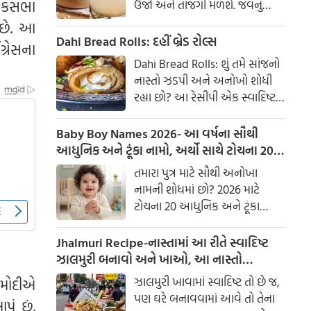
લોકસભા
ઉર્જા અને તાજગી મળશે. જવનું
પાણી એક ઉત્તમ ઘરેલું ઉપાય
 છે. આ
માનવામાં આવે છે, જે ખાસ કરીને
Dahi Bread Rolls: દહીં બ્રેડ રોલ્સ
ગ્રેસના
ઉનાળામાં ઠંડક આપે છે
Dahi Bread Rolls: શું તમે સાંજનો
નાસ્તો ઝડપી અને અનોખો શોધી
રહ્યા છો? આ રેસીપી એક સ્વાદિષ્ટ
વિકલ્પ આપે છે જે બહારથી ક્રિસ્પી
અને અંદરથી અતિ નરમ છે. મસાલા
Baby Boy Names 2026- આ વર્ષના સૌથી
અને ક્રીમી ટેક્સચરનું સંપૂર્ણ મિશ્રણ
આધુનિક અને ટૂંકા નામો, અર્થો સાથે ટોચના 20
તેને બધી ઉંમરના લોકોમાં પ્રિય
નામોની યાદી જુઓ.
તમારા પુત્ર માટે સૌથી અનોખા
બનાવે છે.
નામની શોધમાં છો? 2026 માટે
ટોચના 20 આધુનિક અને ટૂંકા
બાળક છોકરાના નામોની યાદી
તપાસો, અર્થો સાથે, જે તમારા
Jhalmuri Recipe-નાસ્તામાં આ રીતે સ્વાદિષ્ટ
બાળકને એક સુંદર ઓળખ આપશે.
ઝાલમુરી બનાવો અને ખાઓ, આ નાસ્તો
મસાલેદાર અને સ્વાદિષ્ટ છે.
ઝાલમુરી ખાવામાં સ્વાદિષ્ટ તો છે જ,
 મોદીએ
પણ ઘરે બનાવવામાં આવે તો તેના
ં છું.