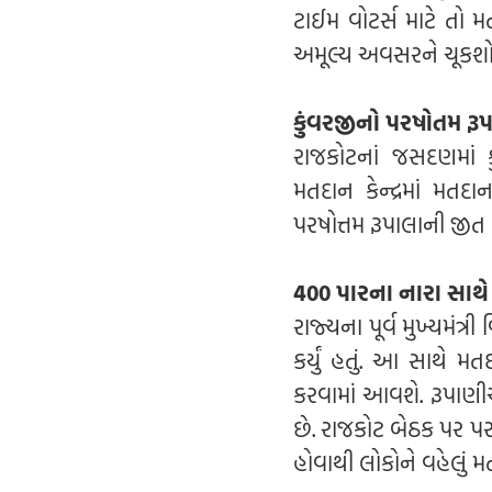
ટાઈમ વોટર્સ માટે તો
અમૂલ્ય અવસરને ચૂકશો 
કુંવરજીનો પરષોતમ રૂપ
રાજકોટનાં જસદણમાં કુ
મતદાન કેન્દ્રમાં મતદા
પરષોત્તમ રૂપાલાની જીત ન
400 પારના નારા સાથે
રાજ્યના પૂર્વ મુખ્યમં
કર્યું હતું. આ સાથે મત
કરવામાં આવશે. રૂપાણીએ
છે. રાજકોટ બેઠક પર પરશ
હોવાથી લોકોને વહેલું મ