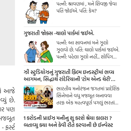
પત્ની: શ્રાવણમાં , મને શિવજી જેવા
પતિ જોઈએ. પતિ: કેમ?
ગુજરાતી જોક્સ -ચાલો પાર્કમાં જઈએ.
પત્ની: આ સાવનમાં મને ઝૂલો
ઝૂલવો છે. પતિ: ચાલો પાર્કમાં જઈએ.
પત્ની: પહેલા ઝૂલો નહીં... શોપિંગ
કરાવ!
ઝી સ્ટુડિયોઝનું ગુજરાતી ફિલ્મ ઇન્ડસ્ટ્રીમાં ભવ્ય
આગમન, સિદ્ધાર્થ રાંદેરિયાની 'ટોમ એન્ડ ચેરી'
સાથે કરશે શરૂઆત; ટ્રેલર થયું રિલીઝ
ભારતીય મનોરંજન જગતમાં પ્રાદેશિક
માં આજે
સિનેમાને વધુ મજબૂત બનાવવા
ું છે.
તરફ એક મહત્વપૂર્ણ પગલું ભરતાં
ાર પણ
ઝી સ્ટુડિયોઝે ગુજરાતી ફિલ્મ
ઇન્ડસ્ટ્રીમાં પોતાની સત્તાવાર
 મજબૂત
1 કરોડની પ્રાઈઝ મનીનુ શુ કરશે શ્રેયા કાલરા ?
એન્ટ્રીની જાહેરાત કરી છે.
બતાવ્યુ ક્યા અને કેવી રીતે કરવાની છે ઈન્વેસ્ટ
 ફર્સ્ટ