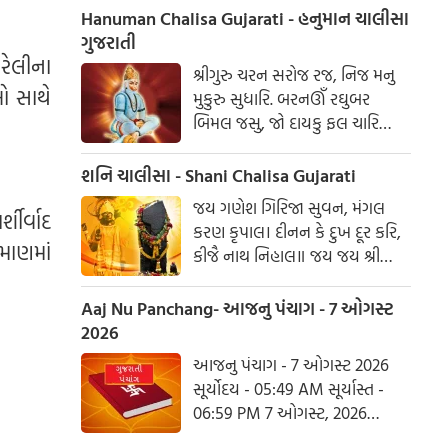
સંવત 2082
Hanuman Chalisa Gujarati - હનુમાન ચાલીસા
ગુજરાતી
રેલીના
શ્રીગુરુ ચરન સરોજ રજ, નિજ મનુ
ઓ સાથે
મુકુરુ સુધારિ. બરનઊઁ રઘુબર
બિમલ જસુ, જો દાયકુ ફલ ચારિ
બુદ્ધિહીન તનુ જાનિકે, સુમિરૌં પવન-
કુમાર. બલ બુદ્ધિ બિદ્યા દેહુ મોહિં,
શનિ ચાલીસા - Shani Chalisa Gujarati
હરહુ કલેસ બિકાર
જય ગણેશ ગિરિજા સુવન, મંગલ
શીર્વાદ
કરણ કૃપાલ। દીનન કે દુખ દૂર કરિ,
માણમાં
કીજૈ નાથ નિહાલ॥ જય જય શ્રી
શનિદેવ પ્રભુ, સુનહુ વિનય મહારાજ।
કરહુ કૃપા હે રવિ તનય, રાખહુ જન
Aaj Nu Panchang- આજનુ પંચાગ - 7 ઓગસ્ટ
કી લાજ॥ શનિ ચાલીસા ચૌપાઈ :
2026
આજનુ પંચાગ - 7 ઓગસ્ટ 2026
સૂર્યોદય - 05:49 AM સૂર્યાસ્ત -
06:59 PM 7 ઓગસ્ટ, 2026
શુક્રવાર આષાઢ વદ નોમ - વિક્રમ