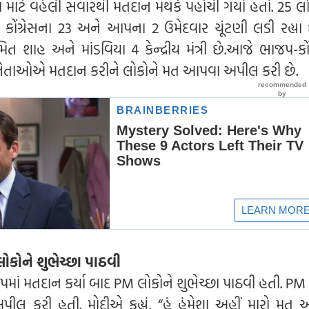
ટે વહેલી સવારથી મતદાન મથકે પહોંચી ગયાં હતાં. 25 
 કોંગ્રેસના 23 અને આપના 2 ઉમેદવાર ચૂંટણી લડી રહ્યા
િત શાહ અને માંડવિયા 4 કેન્દ્રીય મંત્રી છે.આજે ભાજપ-કોં
 નેતાઓએ મતદાન કરીને લોકોને મત આપવા અપીલ કરી છે.
ોકોને શુભેચ્છા પાઠવી
ાં મતદાન કર્યા બાદ PM લોકોને શુભેચ્છા પાઠવી હતી. PM
લ કરી હતી. મોદીએ કહ્યું, “હું હંમેશા અહીં મારો મત આપુ