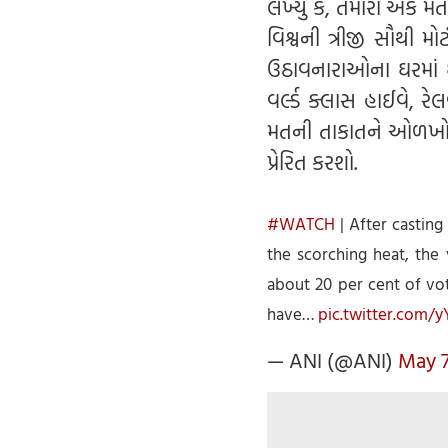
લખ્યું કે, તમારો એક મ
વિશ્વની ત્રીજી સૌથી 
ઉઠાવનારાઓના ઘરમાં 
વર્લ્ડ ક્લાસ હાઈવે,
મતની તાકાતને ઓળખો 
પ્રેરિત કરશો.
#WATCH
| After castin
the scorching heat, the 
about 20 per cent of vot
have…
pic.twitter.com
— ANI (@ANI)
May 7