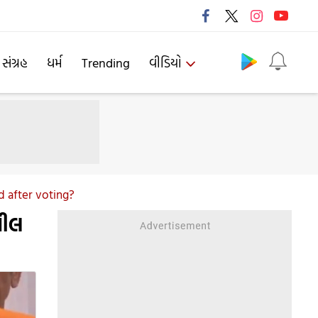
Follow us
 સંગ્રહ
ધર્મ
Trending
વીડિયો
 after voting?
પીલ