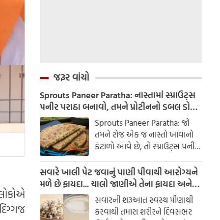
જરૂર વાંચો
Sprouts Paneer Paratha: નાસ્તામાં સ્પ્રાઉટ્સ
પનીર પરાઠા બનાવો, તમને પ્રોટીનનો ડબલ ડોઝ
મળશે
Sprouts Paneer Paratha: જો
તમને રોજ એક જ નાસ્તો ખાવાનો
કંટાળો આવે છે, તો સ્પ્રાઉટ્સ પનીર
પરાઠા બનાવવાનો પ્રયાસ કરો. તે
માત્ર સ્વાદિષ્ટ જ નથી પણ તમારા
સવારે ખાલી પેટ જવાનું પાણી પીવાથી આરોગ્યને
સ્વાસ્થ્ય માટે અતિ ફાયદાકારક પણ
મળે છે ફાયદા... ચાલો જાણીએ તેના ફાયદા અને
 લોકોએ
છે.
ઉપયોગ કરવાની યોગ્ય રીત
સવારની શરૂઆત સ્વસ્થ પીણાથી
દિગ્ગજ
કરવાથી તમારા શરીરને દિવસભર