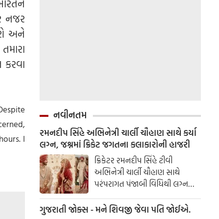
 ભારતને
પર નજર
શે અને
 તમારા
ન કરવા
Despite
નવીનતમ
cerned,
રમનદીપ સિંહે અભિનેત્રી ચાર્લી ચૌહાણ સાથે કર્યા
ours. I
લગ્ન, જશ્નમાં ક્રિકેટ જગતના કલાકારોની હાજરી
ક્રિકેટર રમનદીપ સિંહે ટીવી
અભિનેત્રી ચાર્લી ચૌહાણ સાથે
પરંપરાગત પંજાબી વિધિથી લગ્ન
કર્યા. રમનદીપ અને ચાર્લીએ તેમના
લગ્નના કેટલાક સુંદર ફોટા ચાહકો
ગુજરાતી જોક્સ - મને શિવજી જેવા પતિ જોઈએ.
સાથે શેર કર્યા.