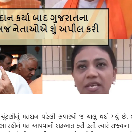
ચૂંટણીનું મતદાન વહેલી સવારથી જ ચાલુ થઈ ગયું છે.
ા રહીને મત આપવાની શરૂઆત કરી હતી. ત્યારે રાજ્યના 