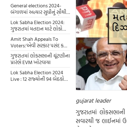
General elections 2024-
બંગાળમાં અત્યાર સુધીનું સૌથી
વધુ મતદાન, મહારાષ્ટ્રમાં સૌથી
Lok Sabha Election 2024:
ઓછું; મતદાનની સ્થિતિ જાણો
ગુજરાતમાં મતદાન માટે લોકોનો
અનેરો ઉત્સાહ, કેસરી કોટીમાં
Amit Shah Appeals To
પીએમ મોદી રાણીપની નિશાન
Voters:'એવી સરકાર પસંદ કરો
સ્કૂલે વોટિંગ કરવા પહોંચ્યા
જે...' ગાંધીનગરમાં વોટ આપ્યા
ગુજરાતમાં લોકસભાની ચૂંટણીના
બાદ અમિત શાહે શું કહ્યું?
પ્રારંભે EVM ખોટવાયા
Lok Sabha Election 2024
Live : 12 રાજ્યોની 94 બેઠકો
પર આજે મતદાન, અમિત શાહ,
ડિમ્પલ યાદવ સહિત અનેક
દિગ્ગજ નેતાઓની શાખ દાવ પર
gujarat leader
ગુજરાતમાં લોકસભાની 
સવારથી જ લાઈનમાં ઉભ