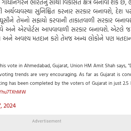
ત ગાંધીનગરને ભારતનું સૌથી વિકસિત ક્ષેત્ર બનાવી શકે છે,
મોટી અર્થવ્યવસ્થા સુનિશ્ચિત કરનાર સરકાર બનાવશે, દેશ 
ઘૂસીને તેમનો સફાયો કરવાની તાકાતવાળી સરકાર બનાવ
 રેલવે અને એરપોર્ટસ આપવાવાળી સરકાર બનાવશે. એટલે જ
અને અવશ્ય મતદાન કરો તેમજ અન્ય લોકોને પણ મતદા
g his vote in Ahmedabad, Gujarat, Union HM Amit Shah says, "
voting trends are very encouraging. As far as Gujarat is con
ing has been completed by the voters of Gujarat in just 2.5 h
/yYhu7TXhMW
, 2024