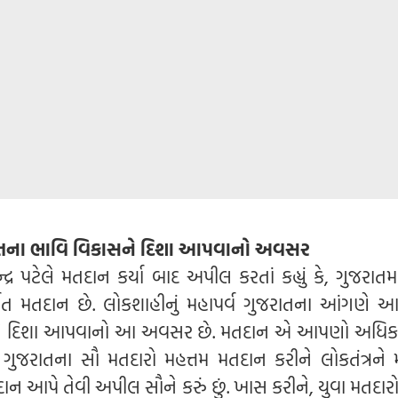
ું, ભારતના ભાવિ વિકાસને દિશા આપવાનો અવસર
ેન્દ્ર પટેલે મતદાન કર્યા બાદ અપીલ કરતાં કહ્યું કે, ગુજરાત
ત મતદાન છે. લોકશાહીનું મહાપર્વ ગુજરાતના આંગણે આવ્ય
ને દિશા આપવાનો આ અવસર છે. મતદાન એ આપણો અધિક
ુજરાતના સૌ મતદારો મહત્તમ મતદાન કરીને લોકતંત્રને
ાન આપે તેવી અપીલ સૌને કરું છું. ખાસ કરીને, યુવા મતદારો -