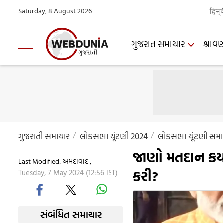
Saturday, 8 August 2026
हिन्
ગુજરાત સમાચાર
શ્રાવ
ગુજરાતી સમાચાર
લોકસભા ચૂંટણી 2024
લોકસભા ચૂંટણી સમા
જાણો મતદાન કર્
Last Modified: અમદાવાદ ,
કરી?
Tuesday, 7 May 2024 (12:56 IST)
સંબંધિત સમાચાર