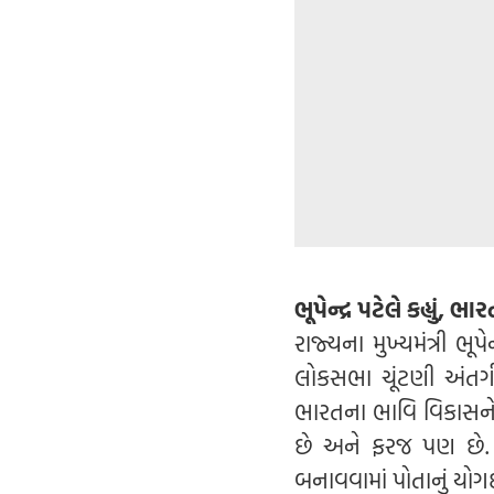
ભૂપેન્દ્ર પટેલે કહ્ય
રાજ્યના મુખ્યમંત્રી ભૂપ
લોકસભા ચૂંટણી અંતર્ગ
ભારતના ભાવિ વિકાસ
છે અને ફરજ પણ છે. ગ
બનાવવામાં પોતાનું યોગદ