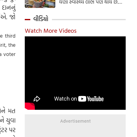
ઘણા સ્વાસ્થ્ય લાભ પણ થાય છે.
દાનનું
ઝાલમુરી બનાવવાની સરળ રેસીપી
ઈએ. જો
અહીં જાણો.
વીડિયો
Watch More Videos
e third
rit, the
a voter
કોને મત
ે યુવા
વિટર પર