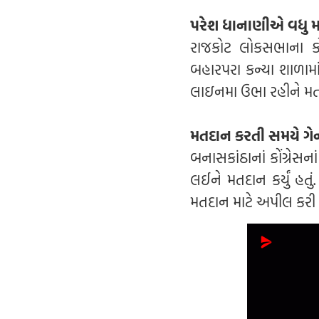
પરેશ ધાનાણીએ વધુ 
રાજકોટ લોકસભાના કોગ
બહારપરા કન્યા શાળામા
લાઇનમા ઉભા રહીને મતદા
મતદાન કરતી સમયે ગે
બનાસકાંઠાનાં કોંગ્રેસના
લઈને મતદાન કર્યું હત
મતદાન માટે અપીલ કરી