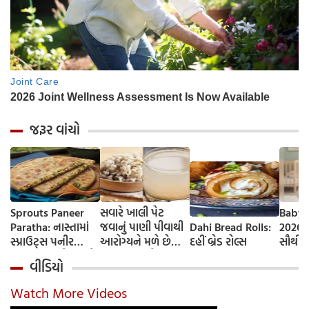
જરૂર વાંચો
Sprouts Paneer
સવારે ખાલી પેટ
Baby 
Paratha: નાસ્તામાં
જવાનું પાણી પીવાથી
Dahi Bread Rolls:
2026-
સ્પ્રાઉટ્સ પનીર
આરોગ્યને મળે છે
દહીં બ્રેડ રોલ્સ
સૌથી 
પરાઠા બનાવો, તમને
ફાયદા... ચાલો
ટૂંકા ન
વીડિયો
પ્રોટીનનો ડબલ ડોઝ
જાણીએ તેના ફાયદા
ટોચના
મળશે
અને ઉપયોગ કરવાની
યાદી 
Watch More Videos
યોગ્ય રીત