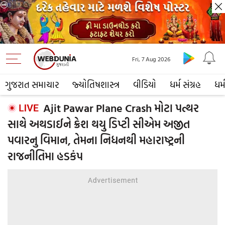
Fri, 7 Aug 2026
ગુજરાત સમાચાર
જ્યોતિષશાસ્ત્ર
વીડિયો
ધર્મ સંગ્રહ
ધર્
Ajit Pawar Plane Crash મોટા પત્થર
સાથે અથડાઈને ક્રેશ થયુ ડિપ્ટી સીએમ અજીત
પવારનુ વિમાન, તેમના નિધનથી મહારાષ્ટ્રની
રાજનીતિમા હડકંપ