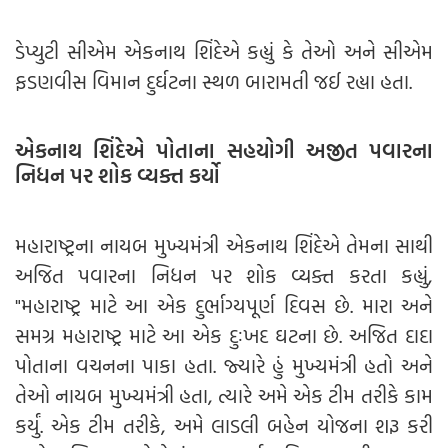
ડેપ્યુટી સીએમ એકનાથ શિંદેએ કહ્યું કે તેઓ અને સીએમ
ફડણવીસ વિમાન દુર્ઘટના સ્થળ બારામતી જઈ રહ્યા હતા.
એકનાથ શિંદેએ પોતાના સહયોગી અજીત પવારના
નિધન પર શોક વ્યક્ત કર્યો
મહારાષ્ટ્રના નાયબ મુખ્યમંત્રી એકનાથ શિંદેએ તેમના સાથી
અજિત પવારના નિધન પર શોક વ્યક્ત કરતા કહ્યું,
"મહારાષ્ટ્ર માટે આ એક દુર્ભાગ્યપૂર્ણ દિવસ છે. મારા અને
સમગ્ર મહારાષ્ટ્ર માટે આ એક દુઃખદ ઘટના છે. અજિત દાદા
પોતાના વચનના પાકા હતા. જ્યારે હું મુખ્યમંત્રી હતો અને
તેઓ નાયબ મુખ્યમંત્રી હતા, ત્યારે અમે એક ટીમ તરીકે કામ
કર્યું. એક ટીમ તરીકે, અમે લાડલી બહેન યોજના શરૂ કરી