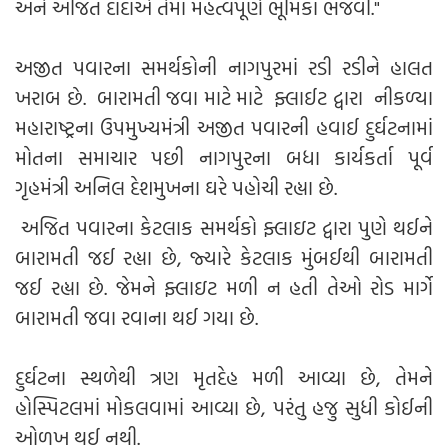
અને અજિત દાદાએ તેમાં મહત્વપૂર્ણ ભૂમિકા ભજવી."
અજીત પવારના સમર્થકોની નાગપુરમાં રડી રડીને હાલત
ખરાબ છે. બારામતી જવા માટે માટે ફ્લાઈટ દ્વારા નીકળ્યા
મહારાષ્ટ્રના ઉપમુખ્યમંત્રી અજીત પવારની હવાઈ દુર્ઘટનામાં
મોતના સમાચાર પછી નાગપુરના બધા કાર્યકર્તા પૂર્વ
ગૃહમંત્રી અનિલ દેશમુખના ઘરે પહોચી રહ્યા છે.
અજિત પવારના કેટલાક સમર્થકો ફ્લાઇટ દ્વારા પુણે થઈને
બારામતી જઈ રહ્યા છે, જ્યારે કેટલાક મુંબઈથી બારામતી
જઈ રહ્યા છે. જેમને ફ્લાઇટ મળી ન હતી તેઓ રોડ માર્ગે
બારામતી જવા રવાના થઈ ગયા છે.
દુર્ઘટના સ્થળેથી ત્રણ મૃતદેહ મળી આવ્યા છે, તેમને
હોસ્પિટલમાં મોકલવામાં આવ્યા છે, પરંતુ હજુ સુધી કોઈની
ઓળખ થઈ નથી.