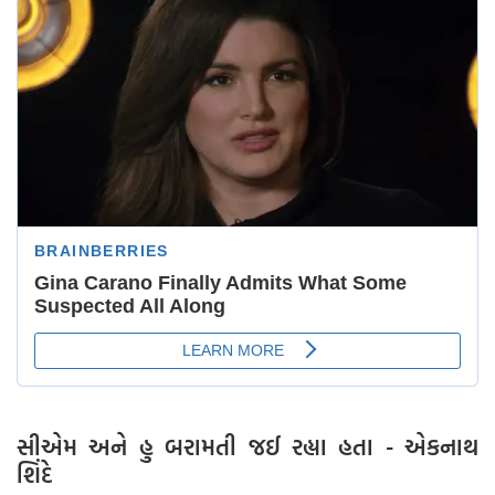
સીએમ અને હુ બરામતી જઈ રહ્યા હતા - એકનાથ
શિંદે