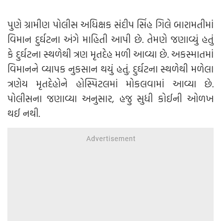
પુણે ગ્રામીણ પોલીસ અધિક્ષક સંદીપ સિંહ ગિલે બારામતીમાં
વિમાન દુર્ઘટના અંગે માહિતી આપી છે. તેમણે જણાવ્યું હતું
કે દુર્ઘટના સ્થળેથી ત્રણ મૃતદેહ મળી આવ્યા છે. અકસ્માતમાં
વિમાનને વ્યાપક નુકસાન થયું હતું. દુર્ઘટના સ્થળેથી મળેલા
ત્રણેય મૃતદેહોને હોસ્પિટલમાં મોકલવામાં આવ્યા છે.
પોલીસના જણાવ્યા અનુસાર, હજુ સુધી કોઈની ઓળખ
થઈ નથી.