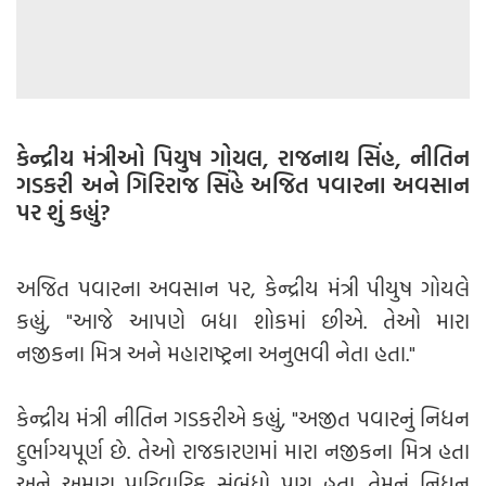
કેન્દ્રીય મંત્રીઓ પિયુષ ગોયલ, રાજનાથ સિંહ, નીતિન
ગડકરી અને ગિરિરાજ સિંહે અજિત પવારના અવસાન
પર શું કહ્યું?
અજિત પવારના અવસાન પર, કેન્દ્રીય મંત્રી પીયુષ ગોયલે
કહ્યું, "આજે આપણે બધા શોકમાં છીએ. તેઓ મારા
નજીકના મિત્ર અને મહારાષ્ટ્રના અનુભવી નેતા હતા."
કેન્દ્રીય મંત્રી નીતિન ગડકરીએ કહ્યું, "અજીત પવારનું નિધન
દુર્ભાગ્યપૂર્ણ છે. તેઓ રાજકારણમાં મારા નજીકના મિત્ર હતા
અને અમારા પારિવારિક સંબંધો પણ હતા. તેમનું નિધન