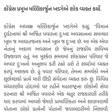
કોંગ્રેસ પ્રમુખ મલ્લિકાર્જુન ખડગેએ શોક વ્યક્ત કર્યો.
કોંગ્રેસ અધ્યક્ષ મલ્લિકાર્જુન ખડગેએ કહ્યું, "વિમાન
દુર્ઘટનામાં શ્રી અજિત પવારના દુ:ખદ અવસાનના સમાચાર
ખૂબ જ આઘાતજનક અને ખૂબ જ દુઃખદ છે. આ એક એવા
નેતાનું અકાળ અવસાન છે જેમનું રાજકીય ભવિષ્ય
ઉજ્જવળ હતું. આ મુશ્કેલ સમયમાં શોકગ્રસ્ત પરિવાર જે
અપાર દુઃખનો અનુભવ કરી રહ્યો હશે તે શબ્દોમાં વ્યક્ત
કરવું અશક્ય છે. હું પવાર પરિવાર, તેમના સમર્થકો અને
શુભેચ્છકો પ્રત્યે મારી ઊંડી સંવેદના વ્યક્ત કરું છું. વિવિધ
બંધારણીય હોદ્દાઓ પર રહીને મહારાષ્ટ્રના લોકોની સેવા
કરનારા શ્રી અજિત પવારને એક ચતુર રાજકારણી તરીકે
યાદ કરવામાં આવશે જેમણે પ્રામાણિકતા અને શાણપણથી
પોતાના લોકો પ્રત્યેની પોતાની જવાબદારીઓ નિભાવી.