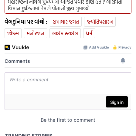
મહારાષ્ટ્રના નાયબ મુખ્યમંત્રી અજિત પવાર કોણ હતા? બારામતી
વિમાન દુર્ઘટનામાં તેમણે પોતાનો જીવ ગુમાવ્યો.
વેબદુનિયા પર વાંચો :
સમાચાર જગત
જ્યોતિષશાસ્ત્ર
જોક્સ
મનોરંજન
લાઈફ સ્ટાઈલ
ધર્મ