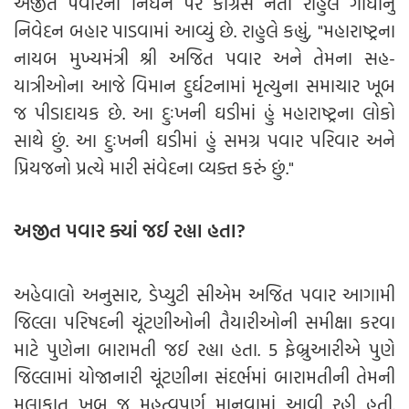
અજીત પવારના નિધન પર કોંગ્રેસ નેતા રાહુલ ગાંધીનું
નિવેદન બહાર પાડવામાં આવ્યું છે. રાહુલે કહ્યું, "મહારાષ્ટ્રના
નાયબ મુખ્યમંત્રી શ્રી અજિત પવાર અને તેમના સહ-
યાત્રીઓના આજે વિમાન દુર્ઘટનામાં મૃત્યુના સમાચાર ખૂબ
જ પીડાદાયક છે. આ દુઃખની ઘડીમાં હું મહારાષ્ટ્રના લોકો
સાથે છું. આ દુઃખની ઘડીમાં હું સમગ્ર પવાર પરિવાર અને
પ્રિયજનો પ્રત્યે મારી સંવેદના વ્યક્ત કરું છું."
અજીત પવાર ક્યાં જઈ રહ્યા હતા?
અહેવાલો અનુસાર, ડેપ્યુટી સીએમ અજિત પવાર આગામી
જિલ્લા પરિષદની ચૂંટણીઓની તૈયારીઓની સમીક્ષા કરવા
માટે પુણેના બારામતી જઈ રહ્યા હતા. 5 ફેબ્રુઆરીએ પુણે
જિલ્લામાં યોજાનારી ચૂંટણીના સંદર્ભમાં બારામતીની તેમની
મુલાકાત ખૂબ જ મહત્વપૂર્ણ માનવામાં આવી રહી હતી.