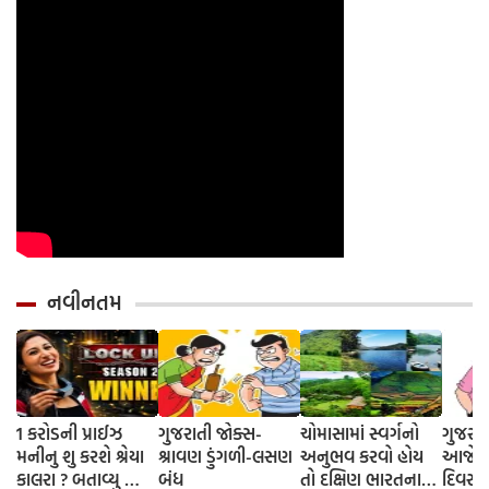
નવીનતમ
1 કરોડની પ્રાઈઝ
ગુજરાતી જોક્સ-
ચોમાસામાં સ્વર્ગનો
ગુજરાત
મનીનુ શુ કરશે શ્રેયા
શ્રાવણ ડુંગળી-લસણ
અનુભવ કરવો હોય
આજે તો
કાલરા ? બતાવ્યુ ક્યા
બંધ
તો દક્ષિણ ભારતના
દિવસ 