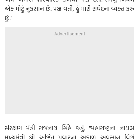
એક મોટું નુકસાન છે. પક્ષ વતી, હું મારી સંવેદના વ્યક્ત કરું
છું."
સંરક્ષણ મંત્રી રાજનાથ સિંહે કહ્યું, "મહારાષ્ટ્રના નાયબ
મુખ્યમંત્રી શ્રી અજિત પવારના અકાળ અવસાન વિશે