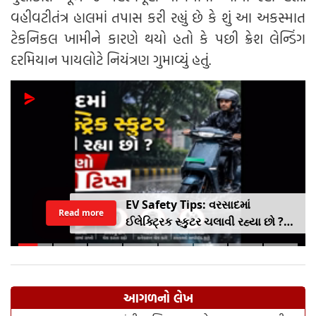
વહીવટીતંત્ર હાલમાં તપાસ કરી રહ્યું છે કે શું આ અકસ્માત
ટેકનિકલ ખામીને કારણે થયો હતો કે પછી ક્રેશ લેન્ડિંગ
દરમિયાન પાયલોટે નિયંત્રણ ગુમાવ્યું હતું.
EV Safety Tips: વરસાદમાં
Read more
ઈલેક્ટ્રિક સ્કુટર ચલાવી રહ્યા છો ?
આ નાનકડી ભૂલ પડી શકે છે ભારે ..
જાણો સેફ્ટી ટિપ્સ
આગળનો લેખ