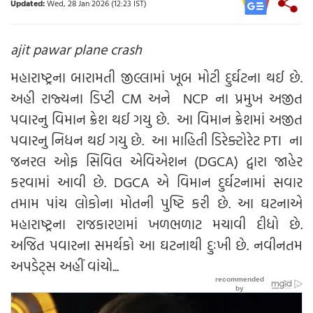
Updated:
Wed, 28 Jan 2026 (12:23 IST)
ajit pawar plane crash
મહારાષ્ટ્રના બારામતી જીલ્લામાં ખૂબ મોટી દુર્ઘટના થઈ છે.
અહી રાજ્યના ડિપ્ટી CM અને NCP ના પ્રમુખ અજીત
પવારનુ વિમાન ક્રેશ થઈ ગયુ છે. આ વિમાન ક્રેશમાં અજીત
પવારનુ નિધન થઈ ગયુ છે. આ માહિતી ડિરેક્ટોરેટ PTI ના
જનરલ ઓફ સિવિલ એવિએશન (DGCA) દ્વારા જાહેર
કરવામાં આવી છે. DGCA એ વિમાન દુર્ઘટનામાં સવાર
તમામ પાંચ લોકોના મોતની પુષ્ટિ કરી છે. આ ઘટનાએ
મહારાષ્ટ્રના રાજકારણમાં ખળભળાટ મચાવી દીધો છે.
અજિત પવારના સમર્થકો આ ઘટનાથી દુઃખી છે. નવીનતમ
અપડેટ્સ અહીં વાંચો...