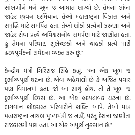
સાંભળીને મને ખૂબ જ આઘાત લાગ્યો છે. તેમના લાંબા
જાહેર જીવન દરમિયાન, તેઓ મહારાષ્ટ્રના વિકાસ અને
સમૃદ્ધિ માટે સમર્પિત હતા. તેઓ લોકો પ્રત્યેની કરુણા અને
જાહેર સેવા પ્રત્યે અવિશ્વસનીય સમર્પણ માટે જાણીતા હતા.
હું તેમના પરિવાર, શુભેચ્છકો અને ચાહકો પ્રત્યે મારી
હૃદયપૂર્વકની સંવેદના વ્યક્ત કરું છું."
કેન્દ્રીય મંત્રી ગિરિરાજ સિંહે કહ્યું, "આ એક ખૂબ જ
દુર્ભાગ્યપૂર્ણ ઘટના છે. એવા અહેવાલો છે કે અજિત પવાર
પણ વિમાનમાં હતા. જો આ સાચું હોય, તો તે ખૂબ જ
દુર્ભાગ્યપૂર્ણ દિવસ છે. આ એક હૃદયદ્રાવક ઘટના છે.
ભગવાન શોકગ્રસ્ત પરિવારોને શક્તિ આપે. તેઓ માત્ર
મહારાષ્ટ્રના નાયબ મુખ્યમંત્રી જ નહીં, પરંતુ દેશના જાણીતા
રાજકારણી પણ હતા. આ એક અપૂર્ણ નુકસાન છે."