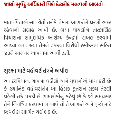
જાણો સુવેંદુ અધિકારી વિશે કેટલીક મહત્વની બાબતો
માતા-પિતાએ સાવચેતી તરીકે તેમના બાળકોને ઘરની અંદર
રહેવાની સલાહ આપી છે. બધા ઘાયલોને તાત્કાલિક
પિથોરાના સામુદાયિક આરોગ્ય કેન્દ્રમાં દાખલ કરવામાં
આવ્યા હતા, જ્યાં તેમને હડકવા વિરોધી રસીકરણ સહિત
જરૂરી સારવાર આપવામાં આવી હતી.
સુરક્ષા માટે વહીવટીતંત્રને અપીલ
આ દરમિયાન, ગામના વડીલો અને યુવાનોએ માંગ કરી છે
કે સ્થાનિક વહીવટીતંત્ર આ હિંસક કૂતરાને શક્ય તેટલી
વહેલી તકે પકડી લે. ગામલોકોનું કહેવું છે કે જો સમયસર
તેને નિયંત્રિત કરવામાં ન આવે તો તે બાળકો અને વૃદ્ધો માટે
જીવલેણ સાબિત થઈ શકે છે.