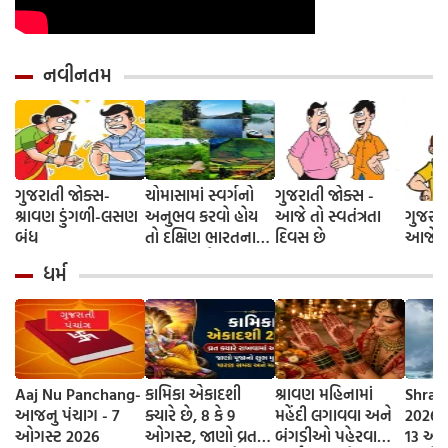
નવીનતમ
ગુજરાતી જોક્સ-
ચોમાસામાં સ્વર્ગનો
ગુજરાતી જોક્સ -
શ્રાવણ ડુંગળી-લસણ
અનુભવ કરવો હોય
આજે તો સ્વતંત્રતા
ગુજરાત
બંધ
તો દક્ષિણ ભારતના
દિવસ છે
આજે દે
આ 5 સ્થળોની જરૂર
ધર્મ
મુલાકાત લો
Aaj Nu Panchang-
કામિકા એકાદશી
શ્રાવણ મહિનામાં
Shrav
આજનુ પંચાગ - 7
ક્યારે છે, 8 કે 9
મહેંદી લગાવવા અને
2026 D
ઓગસ્ટ 2026
ઓગસ્ટ, જાણો વ્રતની
બંગડીઓ પહેરવાના
13 ઓગ