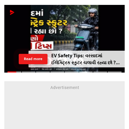
EV Safety Tips: વરસાદમાં
Read more
ઈલેક્ટ્રિક સ્કુટર ચલાવી રહ્યા છો ?
આ નાનકડી ભૂલ પડી શકે છે ભારે ..
જાણો સેફ્ટી ટિપ્સ