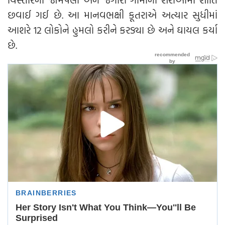
છવાઈ ગઈ છે. આ માનવભક્ષી કૂતરાએ અત્યાર સુધીમાં
આશરે 12 લોકોને હુમલો કરીને કરડ્યા છે અને ઘાયલ કર્યા
છે.