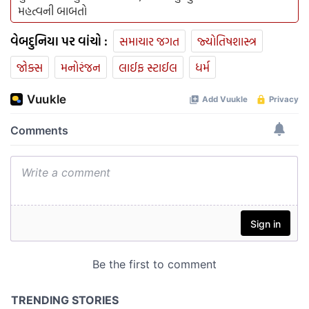
મહત્વની બાબતો
વેબદુનિયા પર વાંચો :
સમાચાર જગત
જ્યોતિષશાસ્ત્ર
જોક્સ
મનોરંજન
લાઈફ સ્ટાઈલ
ધર્મ