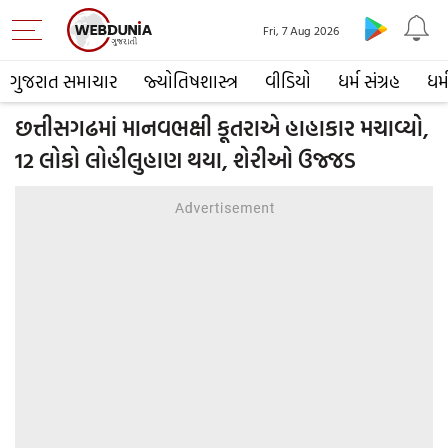
Fri, 7 Aug 2026
ગુજરાત સમાચાર
જ્યોતિષશાસ્ત્ર
વીડિયો
ધર્મ સંગ્રહ
ધર્
છત્તીસગઢમાં માનવભક્ષી કૂતરાએ હાહાકાર મચાવ્યો,
12 લોકો લોહીલુહાણ થયા, શેરીઓ ઉજ્જડ