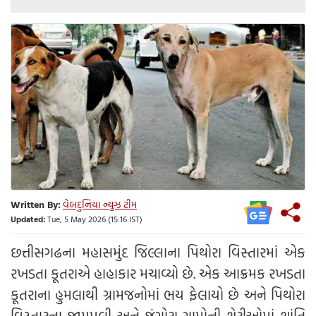
Written By:
વેબદુનિયા ન્યુઝ ટીમ
Updated:
Tue, 5 May 2026 (15:16 IST)
છત્તીસગઢના મહાસમુંદ જિલ્લાના પિથોરા વિસ્તારમાં એક
રખડતા કૂતરાએ હાહાકાર મચાવ્યો છે. એક આક્રમક રખડતા
કૂતરાના હુમલાથી ગ્રામજનોમાં ભય ફેલાયો છે અને પિથોરા
વિસ્તારના જામપલી અને જંગોરા ગામોની શેરીઓમાં શાંતિ