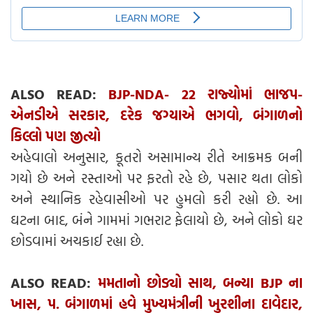
ALSO READ:
BJP-NDA- 22 રાજ્યોમાં ભાજપ-
એનડીએ સરકાર, દરેક જગ્યાએ ભગવો, બંગાળનો
કિલ્લો પણ જીત્યો
અહેવાલો અનુસાર, કૂતરો અસામાન્ય રીતે આક્રમક બની
ગયો છે અને રસ્તાઓ પર ફરતો રહે છે, પસાર થતા લોકો
અને સ્થાનિક રહેવાસીઓ પર હુમલો કરી રહ્યો છે. આ
ઘટના બાદ, બંને ગામમાં ગભરાટ ફેલાયો છે, અને લોકો ઘર
છોડવામાં અચકાઈ રહ્યા છે.
ALSO READ:
મમતાનો છોડ્યો સાથ, બન્યા BJP ના
ખાસ, પ. બંગાળમાં હવે મુખ્યમંત્રીની ખુરશીના દાવેદાર,