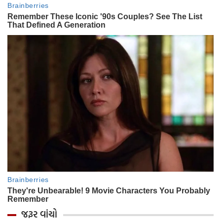
જરૂર વાંચો