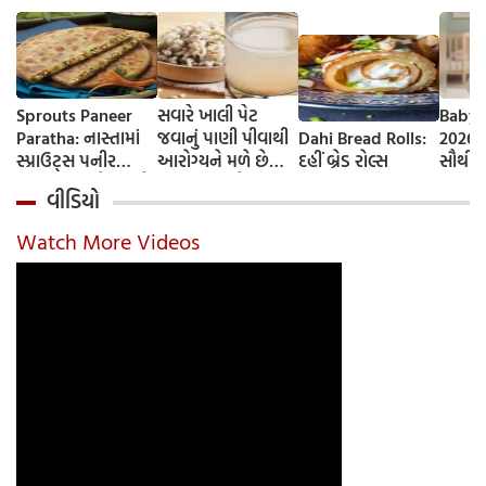
Sprouts Paneer
સવારે ખાલી પેટ
Baby 
Paratha: નાસ્તામાં
જવાનું પાણી પીવાથી
Dahi Bread Rolls:
2026-
સ્પ્રાઉટ્સ પનીર
આરોગ્યને મળે છે
દહીં બ્રેડ રોલ્સ
સૌથી 
પરાઠા બનાવો, તમને
ફાયદા... ચાલો
ટૂંકા ન
વીડિયો
પ્રોટીનનો ડબલ ડોઝ
જાણીએ તેના ફાયદા
ટોચના
મળશે
અને ઉપયોગ કરવાની
યાદી 
Watch More Videos
યોગ્ય રીત