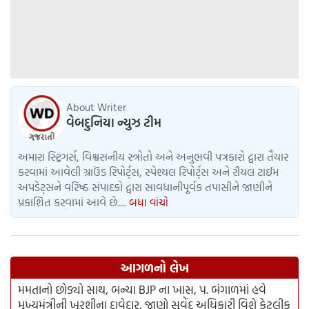
About Writer
વેબદુનિયા ન્યુઝ ટીમ
અમારા સ્ટ્રિંગર્સ, વિશ્વસનીય સ્ત્રોતો અને અનુભવી પત્રકારો દ્વારા તૈયાર
કરવામાં આવેલી ગ્રાઉંડ રિપોર્ટ્સ, સ્પેશ્યલ રિપોર્ટ્સ અને રીયલ ટાઈમ
અપડેટ્સને વરિષ્ઠ સંપાદકો દ્વારા સાવધાનીપૂર્વક તપાસીને જાણીને
પ્રકાશિત કરવામાં આવે છે....
બધા વાંચો
આગળનો લેખ
મમતાનો છોડ્યો સાથ, બન્યા BJP ના ખાસ, પ. બંગાળમાં હવે
મુખ્યમંત્રીની ખુરશીના દાવેદાર, જાણો સુવેંદુ અધિકારી વિશે કેટલીક