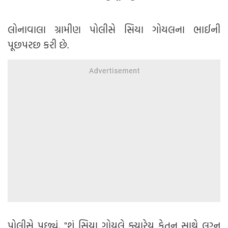
લોનાવાલા ગ્રામીણ પોલીસે સિયા ગોયલના ભાઈની
પૂછપરછ કરી છે.
પોલીસે પૂછ્યું, "શું સિયા ગોયલે ક્યારેય કેતન સાથે લગ્ન