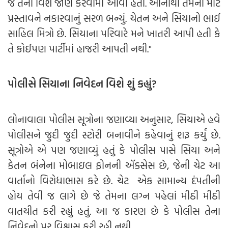
જ તેના વિશે જાણ કરવામાં આવી હતી. આનાથી તેમના માટે
પ્રસ્તાવને નકારવાનું સરળ બન્યું. ચેતન અને સિયાનો ભાઈ
સાહિલ મિત્રો છે. સિયાના પરિવારે મને ખાતરી આપી હતી કે
તે કોઈપણ પાર્ટીમાં હાજરી આપતી નથી."
પોલીસે સિયાના નિવેદન વિશે શું કહ્યું?
લોનાવાલા પોલીસ સૂત્રોના જણાવ્યા અનુસાર, સિયાએ હવે
પોલીસને જુદી જુદી સ્ટોરી બનાવીને કહેવાનું શરૂ કર્યું છે.
સૂત્રોએ એ પણ જણાવ્યું હતું કે પોલીસ પાસે સિયા અને
કેતન બંનેના મોબાઇલ ફોનની ઍક્સેસ છે, જેની ચેટ આ
વાર્તાનો વિરોધાભાસ કરે છે. ચેટ એક સામાન્ય દંપતીની
હોય તેવી જ લાગે છે જે તેમના લગ્ન પહેલાં મીઠી મીઠી
વાતચીત કરી રહ્યું હતું. આ જ કારણ છે કે પોલીસ તેના
નિવેદનો પર વિશ્વાસ કરી રહી નથી.