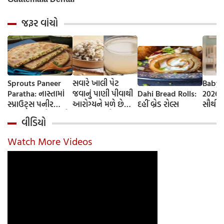
જરૂર વાંચો
Sprouts Paneer
સવારે ખાલી પેટ
Baby 
Paratha: નાસ્તામાં
જવાનું પાણી પીવાથી
Dahi Bread Rolls:
2026-
સ્પ્રાઉટ્સ પનીર
આરોગ્યને મળે છે
દહીં બ્રેડ રોલ્સ
સૌથી 
પરાઠા બનાવો, તમને
ફાયદા... ચાલો
ટૂંકા ન
વીડિયો
પ્રોટીનનો ડબલ ડોઝ
જાણીએ તેના ફાયદા
ટોચના
મળશે
અને ઉપયોગ કરવાની
યાદી 
Watch More Videos
યોગ્ય રીત