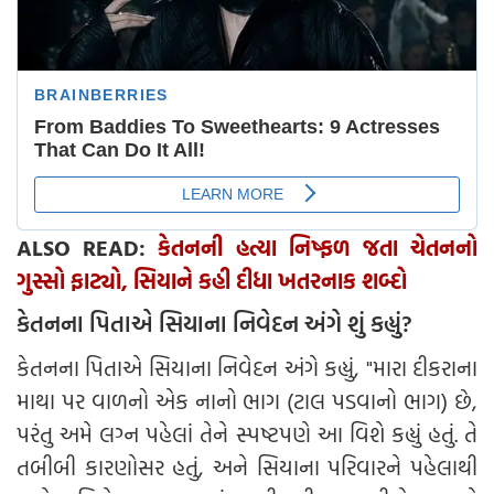
ALSO READ:
કેતનની હત્યા નિષ્ફળ જતા ચેતનનો
ગુસ્સો ફાટ્યો, સિયાને કહી દીધા ખતરનાક શબ્દો
કેતનના પિતાએ સિયાના નિવેદન અંગે શું કહ્યું?
કેતનના પિતાએ સિયાના નિવેદન અંગે કહ્યું, "મારા દીકરાના
માથા પર વાળનો એક નાનો ભાગ (ટાલ પડવાનો ભાગ) છે,
પરંતુ અમે લગ્ન પહેલાં તેને સ્પષ્ટપણે આ વિશે કહ્યું હતું. તે
તબીબી કારણોસર હતું, અને સિયાના પરિવારને પહેલાથી