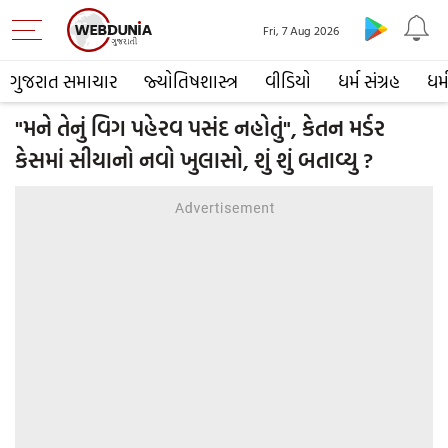
Fri, 7 Aug 2026
ગુજરાત સમાચાર
જ્યોતિષશાસ્ત્ર
વીડિયો
ધર્મ સંગ્રહ
ધર્
"મને તેનું વિગ પહેરવ પસંદ નહોતું", કેતન મર્ડર
કેસમાં સીયાનો નવો ખુલાસો, શું શું બતાવ્યુ ?