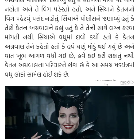
નહોતા અને તે વિગ પહેરતો હતો, અને સિયાને કેતનનો
વિગ પહેરવું પસંદ નહોતું. સિયાએ પોલીસને જણાવ્યું હતું કે
તેણે કેતન અગ્રવાલને કહ્યું હતું કે તે તેની સાથે લગ્ન કરવા
માંગતી નથી. સિયાએ વધુમાં દાવો કર્યો હતો કે કેતન
અગ્રવાલ તેને કહેતો હતો કે હવે ઘણું મોડું થઈ ગયું છે અને
વાત ખૂબ આગળ વધી ગઈ છે, હવે કંઈ કરી શકાતું નથી.
કેતન અગ્રવાલના પરિવારને શંકા છે કે આ સમગ્ર ષડયંત્રમાં
વધુ લોકો સામેલ હોઈ શકે છે.