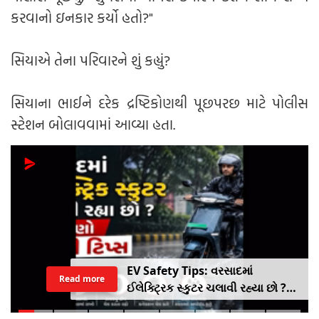
કરવાનો ઇનકાર કર્યો હતો?"
સિયાએ તેના પરિવારને શું કહ્યું?
સિયાના ભાઈને દરેક દ્રષ્ટિકોણથી પૂછપરછ માટે પોલીસ
સ્ટેશન બોલાવવામાં આવ્યા હતા.
EV Safety Tips: વરસાદમાં
Read more
ઈલેક્ટ્રિક સ્કુટર ચલાવી રહ્યા છો ?
આ નાનકડી ભૂલ પડી શકે છે ભારે ..