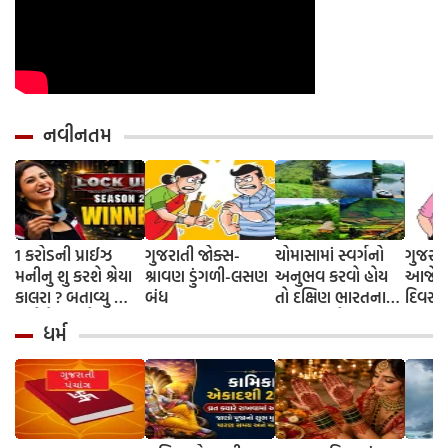
નવીનતમ
1 કરોડની પ્રાઈઝ
ગુજરાતી જોક્સ-
ચોમાસામાં સ્વર્ગનો
ગુજરાત
મનીનુ શુ કરશે શ્રેયા
શ્રાવણ ડુંગળી-લસણ
અનુભવ કરવો હોય
આજે તો
કાલરા ? બતાવ્યુ ક્યા
બંધ
તો દક્ષિણ ભારતના
દિવસ 
અને કેવી રીતે
આ 5 સ્થળોની જરૂર
ધર્મ
કરવાની છે ઈન્વેસ્ટ
મુલાકાત લો