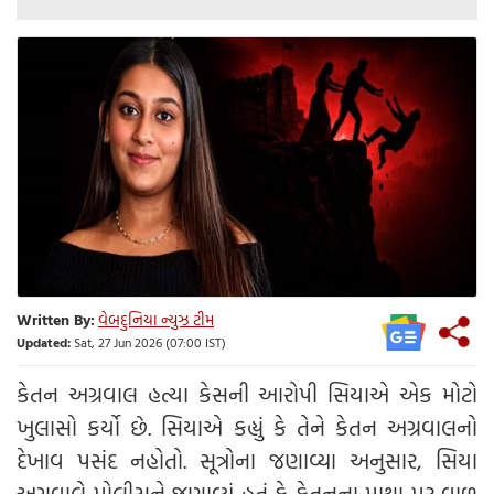
Written By:
વેબદુનિયા ન્યુઝ ટીમ
Updated:
Sat, 27 Jun 2026 (07:00 IST)
કેતન અગ્રવાલ હત્યા કેસની આરોપી સિયાએ એક મોટો
ખુલાસો કર્યો છે. સિયાએ કહ્યું કે તેને કેતન અગ્રવાલનો
દેખાવ પસંદ નહોતો. સૂત્રોના જણાવ્યા અનુસાર, સિયા
અગ્રવાલે પોલીસને જણાવ્યું હતું કે કેતનના માથા પર વાળ