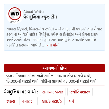
જાણો સેફ્ટી ટિપ્સ
About Writer
વેબદુનિયા ન્યુઝ ટીમ
અમારા સ્ટ્રિંગર્સ, વિશ્વસનીય સ્ત્રોતો અને અનુભવી પત્રકારો દ્વારા તૈયાર
કરવામાં આવેલી ગ્રાઉંડ રિપોર્ટ્સ, સ્પેશ્યલ રિપોર્ટ્સ અને રીયલ ટાઈમ
અપડેટ્સને વરિષ્ઠ સંપાદકો દ્વારા સાવધાનીપૂર્વક તપાસીને જાણીને
પ્રકાશિત કરવામાં આવે છે....
બધા વાંચો
આગળનો લેખ
જૂન મહિનામાં સોના અને ચાંદીના ભાવમાં તીવ્ર ઘટાડો થયો,
15,000નો ઘટાડો થયો; ચાંદીના ભાવમાં 45,000નો ઘટાડો થયો
વેબદુનિયા પર વાંચો :
સમાચાર જગત
જ્યોતિષશાસ્ત્ર
જોક્સ
મનોરંજન
લાઈફ સ્ટાઈલ
ધર્મ