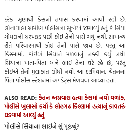
દરેક ખૂણાથી કેસની તપાસ કરવામાં આવી રહી છે.
લોનાવાલા ગ્રામીણ પોલીસના સૂત્રોએ જણાવ્યું હતું કે સિયા
ગોયલની ધરપકડ પછી કોઈ તેની પાસે ગયું નથી. સામાન્ય
રીતે પરિવારમાંથી કોઈ તેની પાસે જાય છે, પરંતુ આ
કિસ્સામાં, કોઈએ સિયાને મળવાનું નક્કી કર્યું નથી.
સિયાના માતા-પિતા અને ભાઈ તેના ઘરે રહે છે, પરંતુ
કોઈએ તેની મુલાકાત લીધી નથી. આ દરમિયાન, ચેતનના
પિતા પોલીસ સ્ટેશનમાં અપડેટ્સ મેળવવા આવ્યા હતા.
ALSO READ:
કેતન અગ્રવાલ હત્યા કેસમાં નવો વળાંક,
પોલીસે ખુલાસો કર્યો કે લોહગઢ કિલ્લામાં હત્યાનું કાવતરું
ઘડવામાં આવ્યું હતું
પોલીસે સિયાના ભાઈને શું પૂછ્યું?