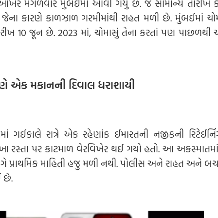
ં આખરે મંગળવારે મુંબઈમાં આવી ગયું છે. જે સામાન્ય તારીખ 
 જેના કારણે કાળઝાળ ગરમીમાંથી રાહત મળી છે. મુંબઈમાં ચો
ીખ 10 જૂન છે. 2023 માં, ચોમાસું તેના કરતાં પણ પાછળથી 
રણે એક મકાનની દિવાલ ધરાશાયી
સ્ટમાં ગઈકાલે રાત્રે એક રહેણાંક ઈમારતની નજીકની રિટેઈન
ા રસ્તા પર કાટમાળ વેરવિખેર થઈ ગયો હતો. આ અકસ્માતમાં 
ે અંગે પ્રાથમિક માહિતી હજુ મળી નથી. પોલીસ અને રાહત અને બ
 છે.