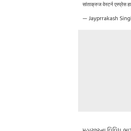
सांताक्रुज वेस्टर्न एस्प्रे
— Jayprrakash Sing
મહારાષ્ટ્રના વિવિધ ભા