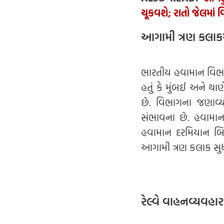
ચૂકવશે; રાતો જેલમાં 
આગામી ત્રણ કલાકમ
ભારતીય હવામાન વિભાગ 
હતું કે મુંબઈ અને થા
છે. વિભાગના જણાવ
સંભાવના છે. હવામાન
હવામાન દરમિયાન બ
આગામી ત્રણ કલાક સુધ
રેલ્વે વાહનવ્યવહા