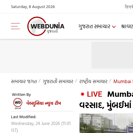
Saturday, 8 August 2026
हिन्
ગુજરાત સમાચાર
શ્રાવ
સમાચાર જગત
ગુજરાતી સમાચાર
રાષ્ટ્રીય સમાચાર
Mumbai H
Mumbai R
Written By
વરસાદ, મુંબઈમાં
વેબદુનિયા ન્યુઝ ટીમ
Last Modified:
Wednesday, 24 June 2026 (11:01
IST)