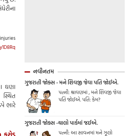
ંધેરીના
injuries
6y1D8Rq
નવીનતમ
ગુજરાતી જોક્સ - મને શિવજી જેવા પતિ જોઈએ.
ના ઘણા
પત્ની: શ્રાવણમાં , મને શિવજી જેવા
 સ્થિત
પતિ જોઈએ. પતિ: કેમ?
ે ભારે
ગુજરાતી જોક્સ -ચાલો પાર્કમાં જઈએ.
પત્ની: આ સાવનમાં મને ઝૂલો
0 કરોડ