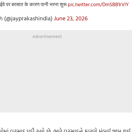
स हाईवे पर बरसात के कारण पानी भरना शुरू
pic.twitter.com/DmSBB1rVlY
h (@jayprakashindia)
June 23, 2026
ગોમાં વરસાદ પડી રહ્યો છે. ભારે વરસાદને કારણે મુંબઈ જામ થઈ ગ