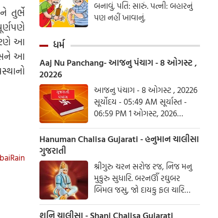
બનાવું. પતિ: સારું. પત્ની: બહારનું
 તુર્ભે
પણ નહીં ખાવાનું.
ૂર્ણપણે
કારણે આ
ધર્મ
રશાસને આ
Aaj Nu Panchang- આજનુ પંચાગ - 8 ઓગસ્ટ ,
વસ્થાનો
20226
આજનુ પંચાગ - 8 ઓગસ્ટ , 20226
સૂર્યોદય - 05:49 AM સૂર્યાસ્ત -
06:59 PM 1 ઓગસ્ટ, 2026
શનિવાર આષાઢ વદ ત્રિજ- વિક્રમ
સંવત 2082
Hanuman Chalisa Gujarati - હનુમાન ચાલીસા
ગુજરાતી
aiRain
શ્રીગુરુ ચરન સરોજ રજ, નિજ મનુ
મુકુરુ સુધારિ. બરનઊઁ રઘુબર
બિમલ જસુ, જો દાયકુ ફલ ચારિ
બુદ્ધિહીન તનુ જાનિકે, સુમિરૌં પવન-
કુમાર. બલ બુદ્ધિ બિદ્યા દેહુ મોહિં,
શનિ ચાલીસા - Shani Chalisa Gujarati