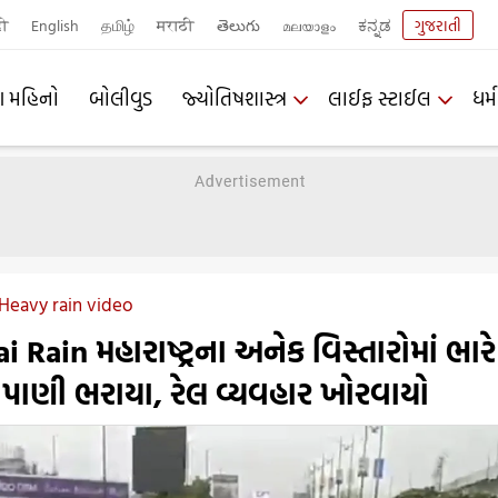
दी
English
தமிழ்
मराठी
తెలుగు
മലയാളം
ಕನ್ನಡ
ગુજરાતી
ણ મહિનો
બોલીવુડ
જ્યોતિષશાસ્ત્ર
લાઈફ સ્ટાઈલ
ધર્મ
eavy rain video
ain મહારાષ્ટ્રના અનેક વિસ્તારોમાં ભારે
 પાણી ભરાયા, રેલ વ્યવહાર ખોરવાયો