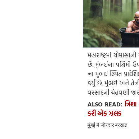
મહારાષ્ટ્રમાં ચોમાસાન
છે. મુંબઈના પશ્ચિમી
ના મુંબઈ સ્થિત પ્રાદેશ
કર્યું છે. મુંબઈ અને
વરસાદની ચેતવણી જારી
ALSO READ:
ત્રિશ
કરી એક ઝલક
मुंबई मैं जोरदार बरसात