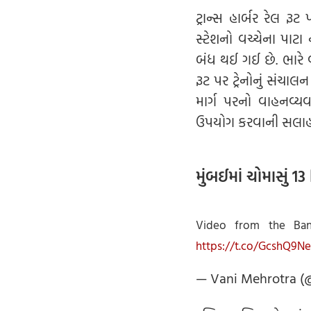
ટ્રાન્સ હાર્બર રેલ રૂ
સ્ટેશનો વચ્ચેના પાટા
બંધ થઈ ગઈ છે. ભારે વ
રૂટ પર ટ્રેનોનું સંચાલન
માર્ગ પરનો વાહનવ્યવ
ઉપયોગ કરવાની સલાહ
મુંબઈમાં ચોમાસું 13 
Video from the Ban
https://t.co/GcshQ9N
— Vani Mehrotra (