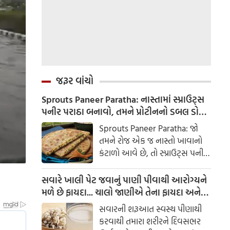
જરૂર વાંચો
Sprouts Paneer Paratha: નાસ્તામાં સ્પ્રાઉટ્સ
પનીર પરાઠા બનાવો, તમને પ્રોટીનનો ડબલ ડોઝ
મળશે
Sprouts Paneer Paratha: જો
તમને રોજ એક જ નાસ્તો ખાવાનો
કંટાળો આવે છે, તો સ્પ્રાઉટ્સ પનીર
પરાઠા બનાવવાનો પ્રયાસ કરો. તે
માત્ર સ્વાદિષ્ટ જ નથી પણ તમારા
સવારે ખાલી પેટ જવાનું પાણી પીવાથી આરોગ્યને
સ્વાસ્થ્ય માટે અતિ ફાયદાકારક પણ
મળે છે ફાયદા... ચાલો જાણીએ તેના ફાયદા અને
છે.
ઉપયોગ કરવાની યોગ્ય રીત
સવારની શરૂઆત સ્વસ્થ પીણાથી
કરવાથી તમારા શરીરને દિવસભર