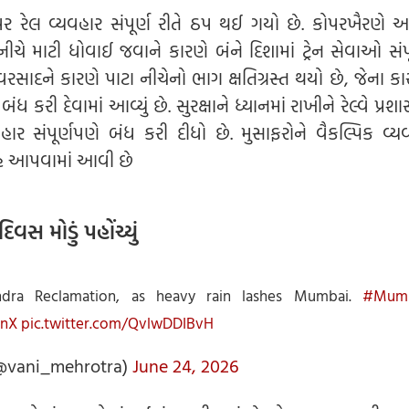
ટ પર રેલ વ્યવહાર સંપૂર્ણ રીતે ઠપ થઈ ગયો છે. કોપરખૈરણે અને
 નીચે માટી ધોવાઈ જવાને કારણે બંને દિશામાં ટ્રેન સેવાઓ સંપ
રસાદને કારણે પાટા નીચેનો ભાગ ક્ષતિગ્રસ્ત થયો છે, જેના 
 બંધ કરી દેવામાં આવ્યું છે. સુરક્ષાને ધ્યાનમાં રાખીને રેલ્વે પ્
હાર સંપૂર્ણપણે બંધ કરી દીધો છે. મુસાફરોને વૈકલ્પિક વ્ય
 આપવામાં આવી છે
દિવસ મોડું પહોંચ્યું
dra Reclamation, as heavy rain lashes Mumbai.
#Mumb
enX
pic.twitter.com/QvlwDDIBvH
@vani_mehrotra)
June 24, 2026