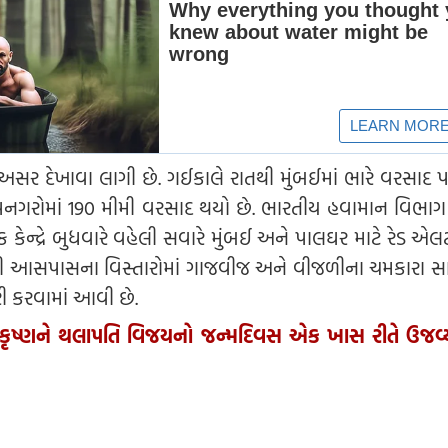
ી અસર દેખાવા લાગી છે. ગઈકાલે રાતથી મુંબઈમાં ભારે વરસાદ પડ
 ઉપનગરોમાં 190 મીમી વરસાદ થયો છે. ભારતીય હવામાન વિભાગ
િક કેન્દ્રે બુધવારે વહેલી સવારે મુંબઈ અને પાલઘર માટે રેડ એલર્
 તેની આસપાસના વિસ્તારોમાં ગાજવીજ અને વીજળીના ચમકારા સા
 કરવામાં આવી છે.
ા કૃષ્ણને થલાપતિ વિજયનો જન્મદિવસ એક ખાસ રીતે ઉજવ્ય