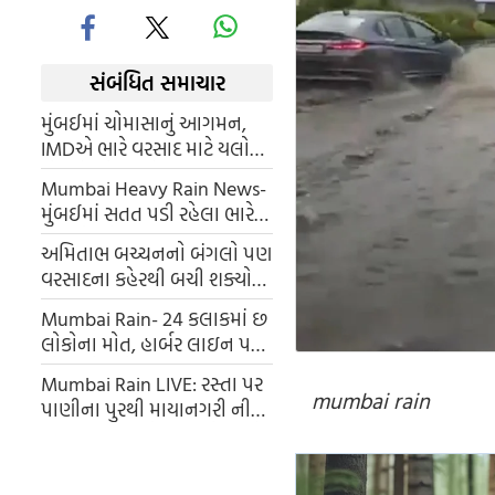
સંબંધિત સમાચાર
મુંબઈમાં ચોમાસાનું આગમન,
IMDએ ભારે વરસાદ માટે યલો
એલર્ટ જાહેર કર્યું
Mumbai Heavy Rain News-
મુંબઈમાં સતત પડી રહેલા ભારે
વરસાદે શહેરમાં હાહાકાર
અમિતાભ બચ્ચનનો બંગલો પણ
વરસાદના કહેરથી બચી શક્યો
નહીં, 'પ્રતિક્ષા' પાણીમાં ડૂબી ગઈ,
Mumbai Rain- 24 કલાકમાં છ
લોકો હાલત જોઈને ચોંકી ગયા
લોકોના મોત, હાર્બર લાઇન પર
લોકલ ટ્રેન સેવા ૧૫ કલાક પછી
Mumbai Rain LIVE: રસ્તા પર
ફરી શરૂ
mumbai rain
પાણીના પુરથી માયાનગરી ની
હાલત ખરાબ, સેંટલ અને હાર્બર
લાઈન પર લોકલ પણ ઠપ