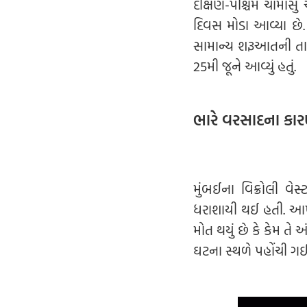
દક્ષિણ-પશ્ચિમ ચોમાસુ
દિવસ મોડા આવ્યા છે.
સામાન્ય શરૂઆતની તાર
25મી જૂને આવ્યું હતું.
ભારે વરસાદના કા
મુંબઈના વિક્રોલી વે
ધરાશાયી થઈ હતી. આખ
મોત થયું છે કે કેમ ત
ઘટના સ્થળે પહોંચી ગઈ