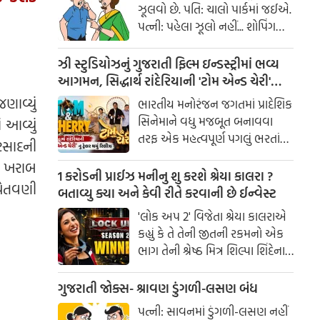
ઝૂલવો છે. પતિ: ચાલો પાર્કમાં જઈએ.
પત્ની: પહેલા ઝૂલો નહીં... શોપિંગ
કરાવ!
ઝી સ્ટુડિયોઝનું ગુજરાતી ફિલ્મ ઇન્ડસ્ટ્રીમાં ભવ્ય
આગમન, સિદ્ધાર્થ રાંદેરિયાની 'ટોમ એન્ડ ચેરી'
સાથે કરશે શરૂઆત; ટ્રેલર થયું રિલીઝ
ણાવ્યું
ભારતીય મનોરંજન જગતમાં પ્રાદેશિક
સિનેમાને વધુ મજબૂત બનાવવા
 આવ્યું
તરફ એક મહત્વપૂર્ણ પગલું ભરતાં
રસાદની
ઝી સ્ટુડિયોઝે ગુજરાતી ફિલ્મ
ે ખરાબ
ઇન્ડસ્ટ્રીમાં પોતાની સત્તાવાર
1 કરોડની પ્રાઈઝ મનીનુ શુ કરશે શ્રેયા કાલરા ?
ચેતવણી
એન્ટ્રીની જાહેરાત કરી છે.
બતાવ્યુ ક્યા અને કેવી રીતે કરવાની છે ઈન્વેસ્ટ
'લોક અપ 2' વિજેતા શ્રેયા કાલરાએ
કહ્યું કે તે તેની જીતની રકમનો એક
ભાગ તેની શ્રેષ્ઠ મિત્ર શિલ્પા શિંદેના
આશ્રય ગૃહમાં દાન કરશે.
ગુજરાતી જોક્સ- શ્રાવણ ડુંગળી-લસણ બંધ
પત્ની: સાવનમાં ડુંગળી-લસણ નહીં