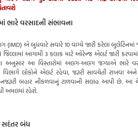
વિતાવશે
ાં ભારે વરસાદની સંભાવના
(IMD) એ બુધવારે સવારે 10 વાગ્યે જારી કરેલા બુલેટિનમાં જ
ણે જિલ્લામાં આગામી 3 કલાક માટે ઓરેન્જ એલર્ટ જારી કરવામાં
્યા અનુસાર આ વિસ્તારોમાં અલગ-અલગ જગ્યાએ ભારે વ
 વિભાગે લોકોને એલર્ટ રહેવા, જરૂરી સાવચેતી રાખવા અન
િનજરૂરી બહાર નીકળવાનું ટાળવાની સલાહ આપી છે. આ 
ી અમલમાં રહેશે.
ર સદંતર બંધ