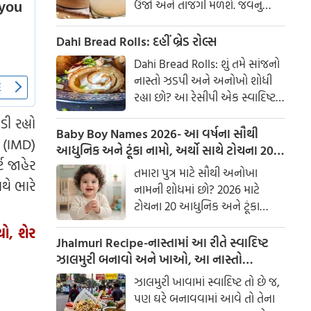
ઉર્જા અને તાજગી મળશે. જવનું
પાણી એક ઉત્તમ ઘરેલું ઉપાય
માનવામાં આવે છે, જે ખાસ કરીને
Dahi Bread Rolls: દહીં બ્રેડ રોલ્સ
ઉનાળામાં ઠંડક આપે છે
Dahi Bread Rolls: શું તમે સાંજનો
નાસ્તો ઝડપી અને અનોખો શોધી
રહ્યા છો? આ રેસીપી એક સ્વાદિષ્ટ
વિકલ્પ આપે છે જે બહારથી ક્રિસ્પી
ી રહ્યો
અને અંદરથી અતિ નરમ છે. મસાલા
Baby Boy Names 2026- આ વર્ષના સૌથી
 (IMD)
અને ક્રીમી ટેક્સચરનું સંપૂર્ણ મિશ્રણ
આધુનિક અને ટૂંકા નામો, અર્થો સાથે ટોચના 20
ટ જાહેર
તેને બધી ઉંમરના લોકોમાં પ્રિય
નામોની યાદી જુઓ.
તમારા પુત્ર માટે સૌથી અનોખા
બનાવે છે.
થે ભારે
નામની શોધમાં છો? 2026 માટે
ટોચના 20 આધુનિક અને ટૂંકા
બાળક છોકરાના નામોની યાદી
ો, શેર
તપાસો, અર્થો સાથે, જે તમારા
Jhalmuri Recipe-નાસ્તામાં આ રીતે સ્વાદિષ્ટ
બાળકને એક સુંદર ઓળખ આપશે.
ઝાલમુરી બનાવો અને ખાઓ, આ નાસ્તો
મસાલેદાર અને સ્વાદિષ્ટ છે.
ઝાલમુરી ખાવામાં સ્વાદિષ્ટ તો છે જ,
પણ ઘરે બનાવવામાં આવે તો તેના