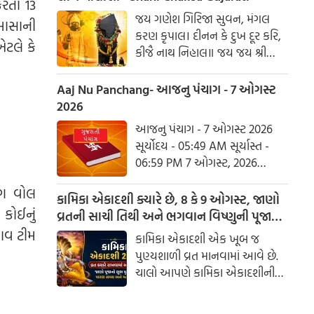
કરતા 13
હરહુ કલેસ બિકાર
જય ગણેશ ગિરિજા સુવન, મંગલ
માસાની
કરણ કૃપાલ। દીનન કે દુખ દૂર કરિ,
એટલે કે
કીજૈ નાથ નિહાલ॥ જય જય શ્રી
શનિદેવ પ્રભુ, સુનહુ વિનય મહારાજ।
કરહુ કૃપા હે રવિ તનય, રાખહુ જન
Aaj Nu Panchang- આજનુ પંચાગ - 7 ઓગસ્ટ
કી લાજ॥ શનિ ચાલીસા ચૌપાઈ :
2026
આજનુ પંચાગ - 7 ઓગસ્ટ 2026
સૂર્યોદય - 05:49 AM સૂર્યાસ્ત -
06:59 PM 7 ઓગસ્ટ, 2026
શુક્રવાર આષાઢ વદ નોમ - વિક્રમ
િંગ વોલ
સંવત 2082
કામિકા એકાદશી ક્યારે છે, 8 કે 9 ઓગસ્ટ, જાણો
કોઈનું
વ્રતની સાચી તિથી અને ભગવાન વિષ્ણુની પૂજાનું
શુભ મુહૂર્ત
ચાવ ટીમ
કામિકા એકાદશી એક ખૂબ જ
પુણ્યશાળી વ્રત માનવામાં આવે છે.
ચાલો આપણે કામિકા એકાદશીની
ચોક્કસ તારીખ અને આ દિવસે પૂજા
કરવાનો શુભ સમય જાણીએ.