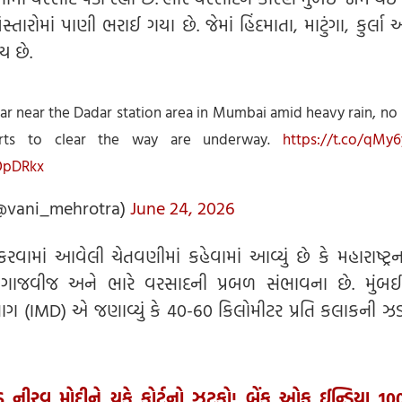
રોમાં પાણી ભરાઈ ગયા છે. જેમાં હિંદમાતા, માટુંગા, કુર્લા અ
ય છે.
car near the Dadar station area in Mumbai amid heavy rain, no 
orts to clear the way are underway.
https://t.co/qMy
OpDRkx
@vani_mehrotra)
June 24, 2026
ામાં આવેલી ચેતવણીમાં કહેવામાં આવ્યું છે કે મહારાષ્ટ્ર
 ગાજવીજ અને ભારે વરસાદની પ્રબળ સંભાવના છે. મુંબઈ
 (IMD) એ જણાવ્યું કે 40-60 કિલોમીટર પ્રતિ કલાકની ઝડપ
ડુ નીરવ મોદીને યુકે કોર્ટનો ઝટકો! બેંક ઓફ ઈન્ડિયા 10