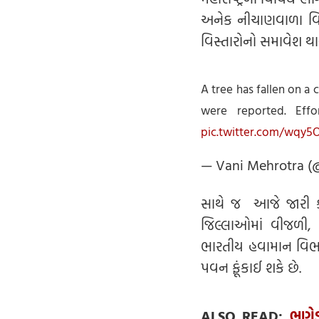
અનેક નીચાણવાળા વિસ્તા
વિસ્તારોનો સમાવેશ થા
A tree has fallen on a 
were reported. Eff
pic.twitter.com/wqy5
— Vani Mehrotra (
સાથે જ આજે જારી કરવ
જિલ્લાઓમાં વીજળી,
ભારતીય હવામાન વિભાગ
પવન ફૂંકાઈ શકે છે.
ALSO READ:
ભાગે