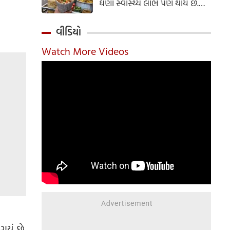
ઘણા સ્વાસ્થ્ય લાભ પણ થાય છે.
ઝાલમુરી બનાવવાની સરળ રેસીપી
અહીં જાણો.
વીડિયો
Watch More Videos
યું છે.