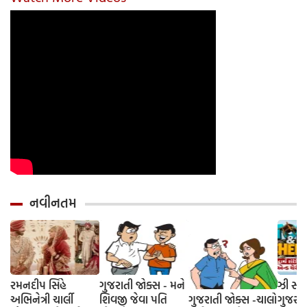
યોગ્ય રીત
નવીનતમ
રમનદીપ સિંહે
ગુજરાતી જોક્સ - મને
ઝી સ્ટુ
અભિનેત્રી ચાર્લી
શિવજી જેવા પતિ
ગુજરાતી જોક્સ -ચાલો
ગુજરાત