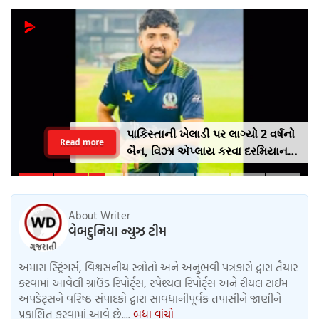
પાકિસ્તાની ખેલાડી પર લાગ્યો 2 વર્ષનો
Read more
બૈન, વિઝા એપ્લાય કરવા દરમિયાન
આપી ખોટી માહિતી
About Writer
વેબદુનિયા ન્યુઝ ટીમ
અમારા સ્ટ્રિંગર્સ, વિશ્વસનીય સ્ત્રોતો અને અનુભવી પત્રકારો દ્વારા તૈયાર
કરવામાં આવેલી ગ્રાઉંડ રિપોર્ટ્સ, સ્પેશ્યલ રિપોર્ટ્સ અને રીયલ ટાઈમ
અપડેટ્સને વરિષ્ઠ સંપાદકો દ્વારા સાવધાનીપૂર્વક તપાસીને જાણીને
પ્રકાશિત કરવામાં આવે છે....
બધા વાંચો