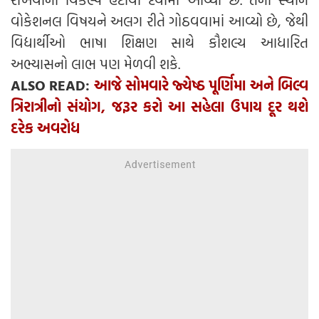
વોકેશનલ વિષયને અલગ રીતે ગોઠવવામાં આવ્યો છે, જેથી
વિદ્યાર્થીઓ ભાષા શિક્ષણ સાથે કૌશલ્ય આધારિત
અભ્યાસનો લાભ પણ મેળવી શકે.
ALSO READ:
આજે સોમવારે જ્યેષ્ઠ પૂર્ણિમા અને બિલ્વ
ત્રિરાત્રીનો સંયોગ, જરૂર કરો આ સહેલા ઉપાય દૂર થશે
દરેક અવરોધ