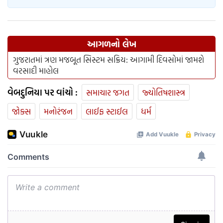
આગળનો લેખ
ગુજરાતમાં ત્રણ મજબૂત સિસ્ટમ સક્રિય: આગામી દિવસોમાં જામશે
વરસાદી માહોલ
વેબદુનિયા પર વાંચો :
સમાચાર જગત
જ્યોતિષશાસ્ત્ર
જોક્સ
મનોરંજન
લાઈફ સ્ટાઈલ
ધર્મ