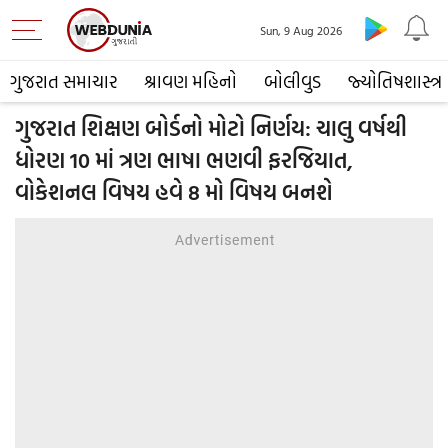
Sun, 9 Aug 2026
ગુજરાત સમાચાર
શ્રાવણ મહિનો
બોલીવુડ
જ્યોતિષશાસ્ત્ર
ગુજરાત શિક્ષણ બોર્ડનો મોટો નિર્ણય: ચાલુ વર્ષથી
ધોરણ 10 માં ત્રણ ભાષા ભણવી ફરજિયાત,
વોકેશનલ વિષય હવે 8 મો વિષય બનશે