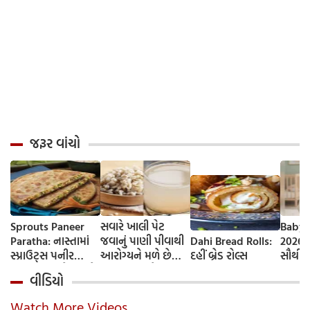
જરૂર વાંચો
Sprouts Paneer
સવારે ખાલી પેટ
Baby 
Paratha: નાસ્તામાં
જવાનું પાણી પીવાથી
Dahi Bread Rolls:
2026-
સ્પ્રાઉટ્સ પનીર
આરોગ્યને મળે છે
દહીં બ્રેડ રોલ્સ
સૌથી 
પરાઠા બનાવો, તમને
ફાયદા... ચાલો
ટૂંકા ન
વીડિયો
પ્રોટીનનો ડબલ ડોઝ
જાણીએ તેના ફાયદા
ટોચના
મળશે
અને ઉપયોગ કરવાની
યાદી 
Watch More Videos