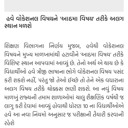
હવે વોકેશનલ વિષયને 'આઠમા વિષય' તરીકે અલગ
સ્થાન મળશે
શિક્ષણ વિભાગના નિર્ણય મુજબ, હવેથી વોકેશનલ
વિષયને મુખ્ય માળખામાંથી હટાવીને 'આઠમા વિષય' તરીકે
વિશિષ્ટ સ્થાન આપવામાં આવ્યું છે. તેનો અર્થ એ થાય છે કે
વિદ્યાર્થીઓ હવે ત્રીજી ભાષાના ભોગે વોકેશનલ વિષય પસંદ
કરી શકશે નહીં, પરંતુ જો તેઓ ઈચ્છે તો તેને એક વધારાના
અલગ વિષય તરીકે ચોક્કસ ભણી શકશે. આ નવું વિષય
માળખું રાજ્યની તમામ શાળાઓમાં ચાલુ શૈક્ષણિક વર્ષથી જ
લાગુ કરી દેવામાં આવ્યું હોવાથી ધોરણ 10 ના વિદ્યાર્થીઓએ
હવે આ નવા નિયમો અનુસાર જ પરીક્ષાની તૈયારી કરવાની
રહેશે