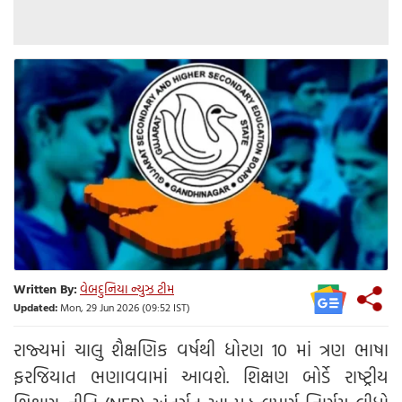
Written By:
વેબદુનિયા ન્યુઝ ટીમ
Updated:
Mon, 29 Jun 2026 (09:52 IST)
રાજ્યમાં ચાલુ શૈક્ષણિક વર્ષથી ધોરણ 10 માં ત્રણ ભાષા
ફરજિયાત ભણાવવામાં આવશે. શિક્ષણ બોર્ડે રાષ્ટ્રીય