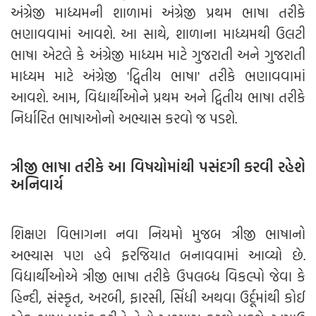
અંગ્રેજી માધ્યમની શાળામાં અંગ્રેજી પ્રથમ ભાષા તરીકે
ભણાવવામાં આવશે. આ સાથે, શાળાના માધ્યમથી ઉલટી
ભાષા એટલે કે અંગ્રેજી માધ્યમ માટે ગુજરાતી અને ગુજરાતી
માધ્યમ માટે અંગ્રેજી 'દ્વિતીય ભાષા' તરીકે ભણાવવામાં
આવશે. આમ, વિદ્યાર્થીઓને પ્રથમ અને દ્વિતીય ભાષા તરીકે
નિર્ધારિત ભાષાઓનો અભ્યાસ કરવો જ પડશે.
ત્રીજી ભાષા તરીકે આ વિષયોમાંથી પસંદગી કરવી રહેશે
અનિવાર્ય
શિક્ષણ વિભાગના નવા નિયમો મુજબ ત્રીજી ભાષાનો
અભ્યાસ પણ હવે ફરજિયાત બનાવવામાં આવ્યો છે.
વિદ્યાર્થીઓએ ત્રીજી ભાષા તરીકે ઉપલબ્ધ વિકલ્પો જેવા કે
હિન્દી, સંસ્કૃત, અરબી, ફારસી, સિંધી અથવા ઉર્દૂમાંથી કોઈ