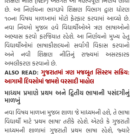
શિક્ષણ નીતિ (NEP) અંતર્ગત આ મહત્વપૂર્ણ નિર્ણય લીધો
છે. આ નિર્ણયના ભાગરૂપે શિક્ષણ વિભાગ દ્વારા ધોરણ
૧૦ના વિષય માળખામાં મોટો ફેરફાર કરવામાં આવ્યો છે.
નવા નિયમો મુજબ હવે વિદ્યાર્થીઓએ ત્રણ ભાષાઓનો
અભ્યાસ કરવો ફરજિયાત રહેશે. આ નિર્ણયનો મુખ્ય હેતુ
વિદ્યાર્થીઓમાં ભાષાકૌશલ્યનો સર્વાંગી વિકાસ કરવાનો
અને નવી શિક્ષણ નીતિનું રાજ્યમાં અસરકારક
અમલીકરણ કરવાનો છે.
ALSO READ:
ગુજરાતમાં ત્રણ મજબૂત સિસ્ટમ સક્રિય:
આગામી દિવસોમાં જામશે વરસાદી માહોલ
માધ્યમ પ્રમાણે પ્રથમ અને દ્વિતીય ભાષાની પસંદગીનું
માળખું
નવા વિષય માળખા મુજબ શાળા જે માધ્યમની હશે, તે ભાષા
વિદ્યાર્થી માટે 'પ્રથમ ભાષા' તરીકે રહેશે. એટલે કે ગુજરાતી
માધ્યમની શાળામાં ગુજરાતી પ્રથમ ભાષા રહેશે, જ્યારે