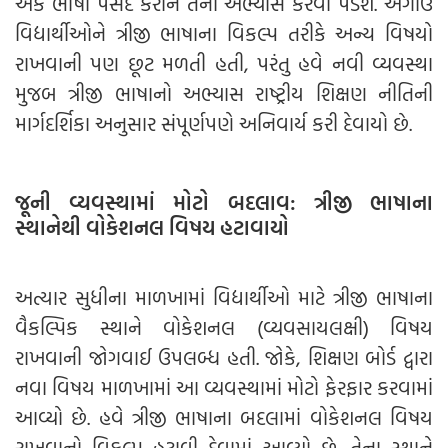
એક ભાષા પસંદ કરીને તેનો અભ્યાસ કરવો પડશે. અગાઉ
વિદ્યાર્થીઓને ત્રીજી ભાષાના વિકલ્પ તરીકે અન્ય વિષયો
રાખવાની પણ છૂટ મળતી હતી, પરંતુ હવે નવી વ્યવસ્થા
મુજબ ત્રીજી ભાષાનો અભ્યાસ રાષ્ટ્રીય શિક્ષણ નીતિની
માર્ગદર્શિકા અનુસાર સંપૂર્ણપણે અનિવાર્ય કરી દેવાયો છે.
જૂની વ્યવસ્થામાં મોટો બદલાવ: ત્રીજી ભાષાના
સ્થાનેથી વોકેશનલ વિષય હટાવાયો
અત્યાર સુધીના માળખામાં વિદ્યાર્થીઓ માટે ત્રીજી ભાષાના
વૈકલ્પિક સ્થાને વોકેશનલ (વ્યવસાયલક્ષી) વિષય
રાખવાની જોગવાઈ ઉપલબ્ધ હતી. જોકે, શિક્ષણ બોર્ડ દ્વારા
નવા વિષય માળખામાં આ વ્યવસ્થામાં મોટો ફેરફાર કરવામાં
આવ્યો છે. હવે ત્રીજી ભાષાના બદલામાં વોકેશનલ વિષય
રાખવાનો વિકલ્પ હટાવી દેવામાં આવ્યો છે. તેના સ્થાને