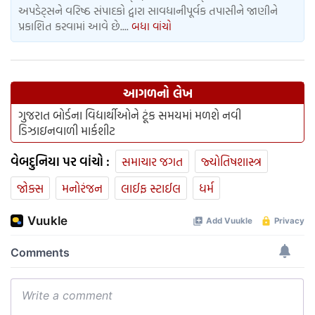
અપડેટ્સને વરિષ્ઠ સંપાદકો દ્વારા સાવધાનીપૂર્વક તપાસીને જાણીને
પ્રકાશિત કરવામાં આવે છે....
બધા વાંચો
આગળનો લેખ
ગુજરાત બોર્ડના વિદ્યાર્થીઓને ટૂંક સમયમાં મળશે નવી
ડિઝાઇનવાળી માર્કશીટ
વેબદુનિયા પર વાંચો :
સમાચાર જગત
જ્યોતિષશાસ્ત્ર
જોક્સ
મનોરંજન
લાઈફ સ્ટાઈલ
ધર્મ