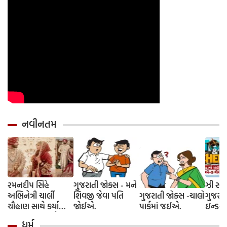
નવીનતમ
રમનદીપ સિંહે
ગુજરાતી જોક્સ - મને
ઝી સ્ટુ
અભિનેત્રી ચાર્લી
શિવજી જેવા પતિ
ગુજરાતી જોક્સ -ચાલો
ગુજરાત
ચૌહાણ સાથે કર્યા
જોઈએ.
પાર્કમાં જઈએ.
ઇન્ડસ્ટ્
લગ્ન, જશ્નમાં ક્રિકેટ
આગમન, 
ધર્મ