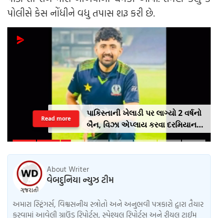
પોલીસે કેસ નોંધીને વધુ તપાસ શરૂ કરી છે.
પાકિસ્તાની ખેલાડી પર લાગ્યો 2 વર્ષનો
Read more
બૈન, વિઝા એપ્લાય કરવા દરમિયાન
આપી ખોટી માહિતી
About Writer
વેબદુનિયા ન્યુઝ ટીમ
અમારા સ્ટ્રિંગર્સ, વિશ્વસનીય સ્ત્રોતો અને અનુભવી પત્રકારો દ્વારા તૈયાર
કરવામાં આવેલી ગ્રાઉંડ રિપોર્ટ્સ, સ્પેશ્યલ રિપોર્ટ્સ અને રીયલ ટાઈમ