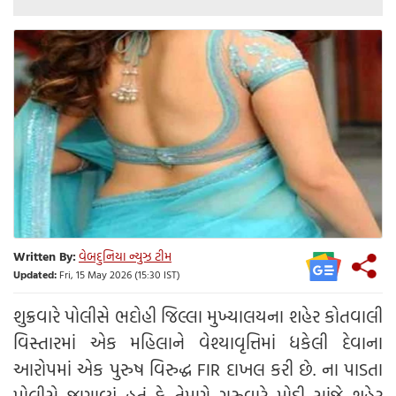
Written By:
વેબદુનિયા ન્યુઝ ટીમ
Updated:
Fri, 15 May 2026 (15:30 IST)
શુક્રવારે પોલીસે ભદોહી જિલ્લા મુખ્યાલયના શહેર કોતવાલી
વિસ્તારમાં એક મહિલાને વેશ્યાવૃત્તિમાં ધકેલી દેવાના
આરોપમાં એક પુરુષ વિરુદ્ધ FIR દાખલ કરી છે. ના પાડતા
પોલીસે જણાવ્યું હતું કે તેમણે ગુરુવારે મોડી સાંજે શહેર