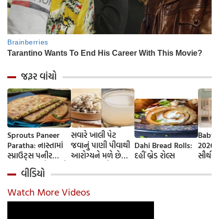
જરૂર વાંચો
Sprouts Paneer
સવારે ખાલી પેટ
Baby 
Paratha: નાસ્તામાં
જવાનું પાણી પીવાથી
Dahi Bread Rolls:
2026-
સ્પ્રાઉટ્સ પનીર
આરોગ્યને મળે છે
દહીં બ્રેડ રોલ્સ
સૌથી 
પરાઠા બનાવો, તમને
ફાયદા... ચાલો
ટૂંકા ન
વીડિયો
પ્રોટીનનો ડબલ ડોઝ
જાણીએ તેના ફાયદા
ટોચના
મળશે
અને ઉપયોગ કરવાની
યાદી 
Watch More Videos
યોગ્ય રીત