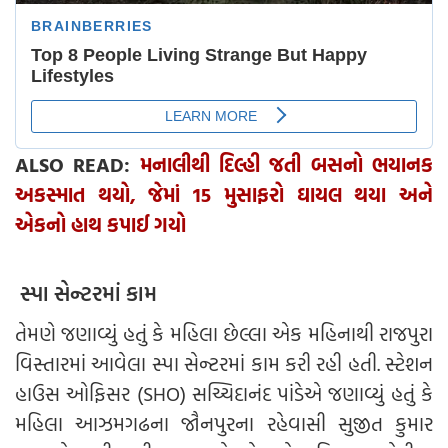
ALSO READ:
મનાલીથી દિલ્હી જતી બસનો ભયાનક
અકસ્માત થયો, જેમાં 15 મુસાફરો ઘાયલ થયા અને
એકનો હાથ કપાઈ ગયો
સ્પા સેન્ટરમાં કામ
તેમણે જણાવ્યું હતું કે મહિલા છેલ્લા એક મહિનાથી રાજપુરા
વિસ્તારમાં આવેલા સ્પા સેન્ટરમાં કામ કરી રહી હતી. સ્ટેશન
હાઉસ ઓફિસર (SHO) સચ્ચિદાનંદ પાંડેએ જણાવ્યું હતું કે
મહિલા આઝમગઢના જૌનપુરના રહેવાસી સુજીત કુમાર