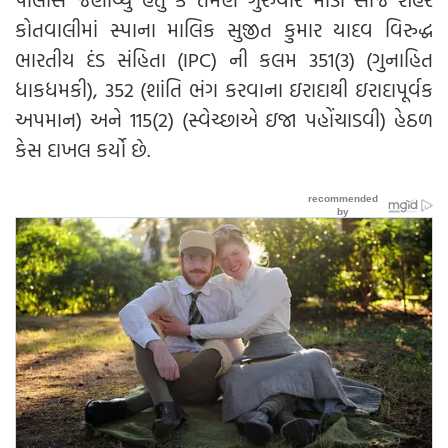
કોતવાલીમાં સ્પાના માલિક સુજીત કુમાર યાદવ વિરુદ્ધ
ભારતીય દંડ સંહિતા (IPC) ની કલમ 351(3) (ગુનાહિત
ધાકધમકી), 352 (શાંતિ ભંગ કરવાના ઇરાદાથી ઇરાદાપૂર્વક
અપમાન) અને 115(2) (સ્વેચ્છાએ ઇજા પહોંચાડવી) હેઠળ
કેસ દાખલ કર્યો છે.