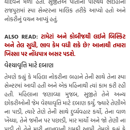
યાદવને મળી હતી. સુજીતએ પોતાનો પરિચય ભદોહીના
રાજપુરામાં સ્પા સેન્ટરના માલિક તરીકે આપ્યો હતો અને
નોકરીનું વચન આપ્યું હતું.
ALSO READ:
ટામેટાં અને કોબીજથી લઈને બિસ્કિટ
અને તેલ સુધી, ભાવ કેમ વધી શકે છે? આનાથી તમારા
ખિસ્સા પર નોંધપાત્ર અસર પડશે.
વેશ્યાવૃત્તિ માટે દબાણ
તેમણે કહ્યું કે મહિલા નોકરીના બહાને તેની સાથે તેના સ્પા
સેન્ટરમાં આવી હતી અને એક મહિનાથી ત્યાં કામ કરી રહી
હતી. મહિલાના જણાવ્યા મુજબ, સુજીતે તેને અન્ય
છોકરીઓની જેમ વેશ્યાવૃત્તિ માટે દબાણ કર્યું. જ્યારે તેણીએ
ના પાડી, ત્યારે તેણે તેની સાથે દુર્વ્યવહાર કર્યો, તેના વાળ
ખેંચ્યા, તેને જમીન પર પછાડી, માર માર્યો અને જો તેણી ના
પાડી તો તેને મારી નાખવાની ધમકી આપી. તેમણે કહ્યું કે