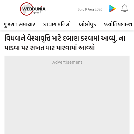
Sun, 9 Aug 2026
ગુજરાત સમાચાર
શ્રાવણ મહિનો
બોલીવુડ
જ્યોતિષશાસ્ત્ર
વિધવાને વેશ્યાવૃત્તિ માટે દબાણ કરવામાં આવ્યું, ના
પાડવા પર સખત માર મારવામાં આવ્યો