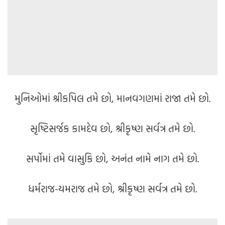
મુનિઓમાં શ્રીકપિલ તમે છો, માનવગણમાં રાજા તમે છો.
સૃષ્ટિસર્જક કામદેવ છો, શ્રીકૃષ્ણ સર્વત્ર તમે છો.
સર્પોમાં તમે વાસુકિ છો, અનંત નામે નાગ તમે છો.
ધર્મરાજ-યમરાજ તમે છો, શ્રીકૃષ્ણ સર્વત્ર તમે છો.