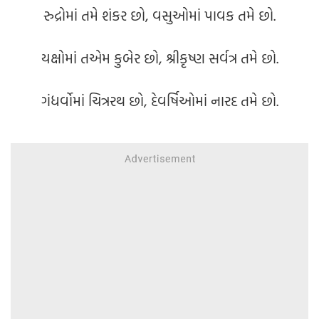
રુદ્રોમાં તમે શંકર છો, વસુઓમાં પાવક તમે છો.
યક્ષોમાં તએમ કુબેર છો, શ્રીકૃષ્ણ સર્વત્ર તમે છો.
ગંધર્વોમાં ચિત્રરથ છો, દેવર્ષિઓમાં નારદ તમે છો.