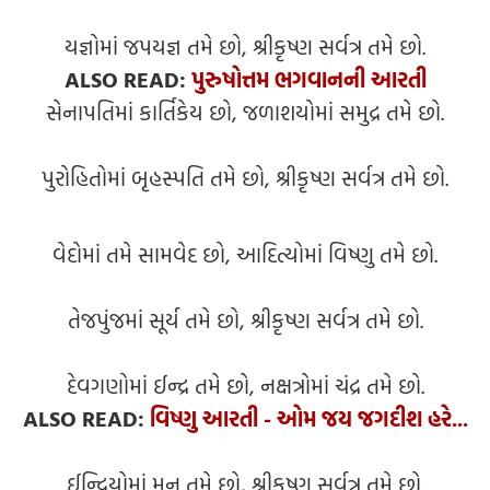
યજ્ઞોમાં જપયજ્ઞ તમે છો, શ્રીકૃષ્ણ સર્વત્ર તમે છો.
ALSO READ:
પુરુષોત્તમ ભગવાનની આરતી
સેનાપતિમાં કાર્તિકેય છો, જળાશયોમાં સમુદ્ર તમે છો.
પુરોહિતોમાં બૃહસ્પતિ તમે છો, શ્રીકૃષ્ણ સર્વત્ર તમે છો.
વેદોમાં તમે સામવેદ છો, આદિત્યોમાં વિષ્ણુ તમે છો.
તેજપુંજમાં સૂર્ય તમે છો, શ્રીકૃષ્ણ સર્વત્ર તમે છો.
દેવગણોમાં ઈન્દ્ર તમે છો, નક્ષત્રોમાં ચંદ્ર તમે છો.
ALSO READ:
વિષ્ણુ આરતી - ઓમ જય જગદીશ હરે...
ઈન્દ્રિયોમાં મન તમે છો, શ્રીકૃષ્ણ સર્વત્ર તમે છો.