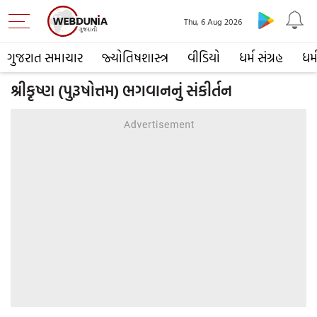
Thu, 6 Aug 2026
ગુજરાત સમાચાર
જ્યોતિષશાસ્ત્ર
વીડિયો
ધર્મ સંગ્રહ
ધર્
શ્રીકૃષ્ણ (પુરૂષોત્તમ) ભગવાનનું સંકીર્તન