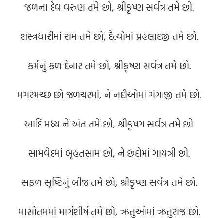
જળના દેવ વરુણ તમે છો, શ્રીકૃષ્ણ સર્વત્ર તમે છો.
શસ્ત્રધારીમાં રામ તમે છો, દૈત્યોમાં પ્રહલાદજી તમે છો.
કર્મનું ફળ દેનાર તમે છો, શ્રીકૃષ્ણ સર્વત્ર તમે છો.
મગરમચ્છ છો જળચરમાં, ને નદીઓમાં ગંગાજી તમે છો.
આદિ મધ્ય ને અંત તમે છો, શ્રીકૃષ્ણ સર્વત્ર તમે છો.
સામવેદમાં બૃહતસામ છો, ને છંદોમાં ગાયત્રી છો.
સફળ સૃષ્ટિનું બીજ તમે છો, શ્રીકૃષ્ણ સર્વત્ર તમે છો.
માસોત્તમમાં માર્ગશીર્ષ તમે છો, ઋતુઓમાં ઋતુરાજ છો.