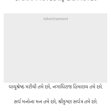
વાયુશ્રેષ્ઠ મરીચી તમે છો, નગાધિરાજ હિમાલય તમે છો.
સર્વ મનોના મન તમે છો, શ્રીકૃષ્ણ સર્વત્ર તમે છો.