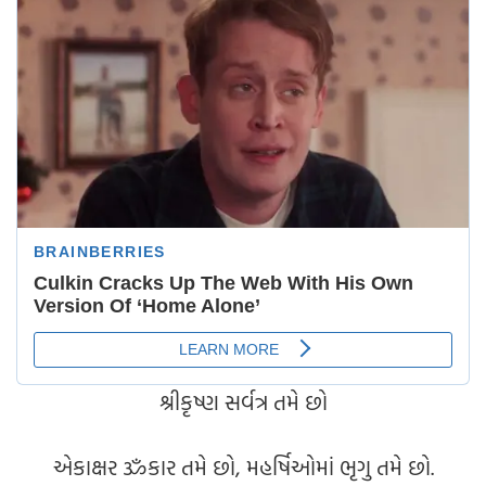
શ્રીકૃષ્ણ સર્વત્ર તમે છો
એકાક્ષર ૐકાર તમે છો, મહર્ષિઓમાં ભૃગુ તમે છો.