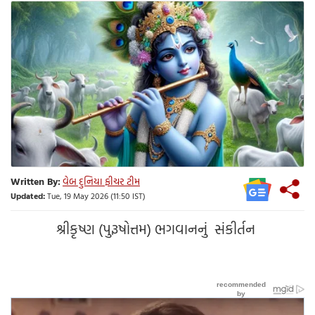
Written By:
વેબ દુનિયા ફીચર ટીમ
Updated:
Tue, 19 May 2026 (11:50 IST)
શ્રીકૃષ્ણ (પુરૂષોત્તમ) ભગવાનનું સંકીર્તન