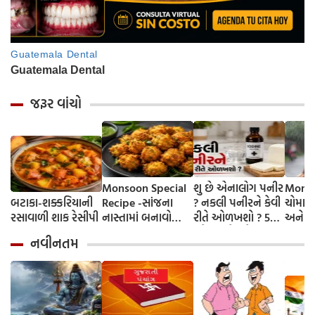
જરૂર વાંચો
Monsoon Special
શુ છે એનાલોગ પનીર
Monso
બટાકા-શક્કરિયાની
Recipe -સાંજના
? નકલી પનીરને કેવી
ચોમાસા
રસાવાળી શાક રેસીપી
નાસ્તામાં બનાવો
રીતે ઓળખશો ? 5
અને બ
કરકરા મગની દાળના
સહેલા ઘરેલુ ટેસ્ટ
બચવાન
નવીનતમ
ભજીયા, એવો સ્વાદ કે
ઉપાય
બટાકા-ડુંગળીના
ભજીયા પણ ભૂલી
જશો!