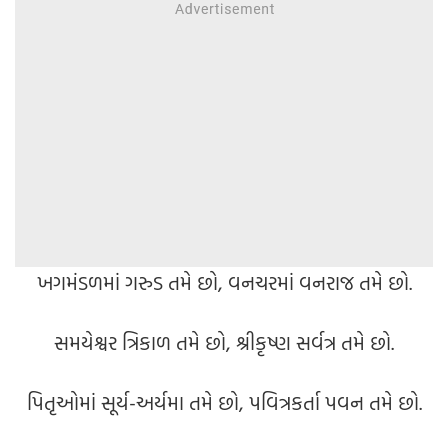
ખગમંડળમાં ગરુડ તમે છો, વનચરમાં વનરાજ તમે છો.
સમયેશ્વર ત્રિકાળ તમે છો, શ્રીકૃષ્ણ સર્વત્ર તમે છો.
પિતૃઓમાં સૂર્ય-અર્યમા તમે છો, પવિત્રકર્તા પવન તમે છો.