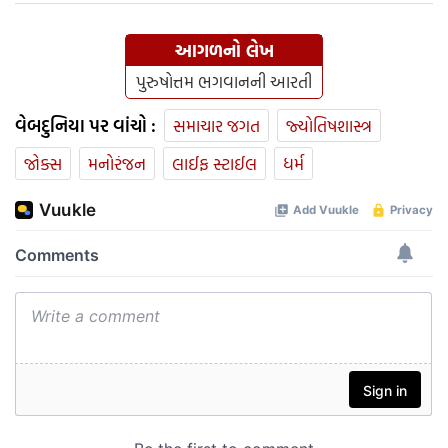
આગળનો લેખ
પુરુષોત્તમ ભગવાનની આરતી
વેબદુનિયા પર વાંચો :
સમાચાર જગત
જ્યોતિષશાસ્ત્ર
જોક્સ
મનોરંજન
લાઈફ સ્ટાઈલ
ધર્મ