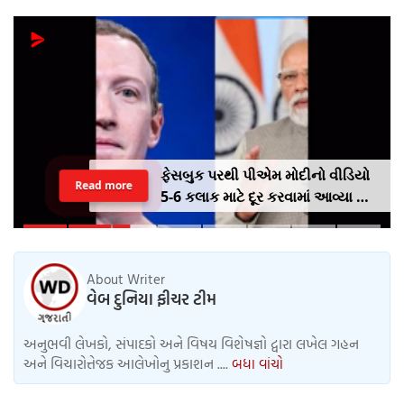
ફેસબુક પરથી પીએમ મોદીનો વીડિયો
Read more
5-6 કલાક માટે દૂર કરવામાં આવ્યા બાદ
મેટાના સીઈઓ માર્ક ઝુકરબર્ગે
ભારતની માફી માંગી.
About Writer
વેબ દુનિયા ફીચર ટીમ
અનુભવી લેખકો, સંપાદકો અને વિષય વિશેષજ્ઞો દ્વારા લખેલ ગહન
અને વિચારોત્તેજક આલેખોનુ પ્રકાશન ....
બધા વાંચો