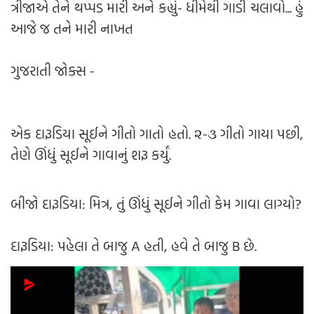
ત્રીજાએ તેને થપ્પડ મારી અને કહ્યું- ધીમેથી ગાડી ચલાવો... હું
આજે જ તને મારી નાખત
ગુજરાતી જોક્સ -
એક દારૂડિયા સૂઈને ગીતો ગાતો હતો. ૨-૩ ગીતો ગાયા પછી,
તેણે ઊંધું સૂઈને ગાવાનું શરૂ કર્યું.
બીજો દારૂડિયા: મિત્ર, તું ઊંધું સૂઈને ગીતો કેમ ગાવા લાગ્યો?
દારૂડિયા: પહેલા તે બાજુ A હતી, હવે તે બાજુ B છે.