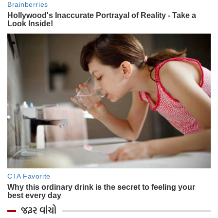
જરૂર વાંચો