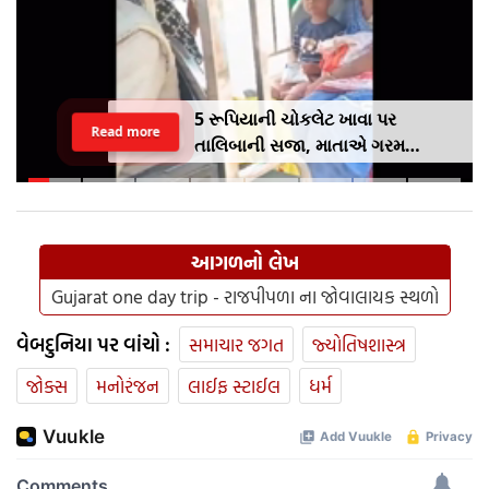
5 રૂપિયાની ચોકલેટ ખાવા પર
Read more
તાલિબાની સજા, માતાએ ગરમ
ચપ્પુથી પુત્રના પગમાં આપ્યો ડામ,
દરવાજા બંધ કરીને નીકળી ગઈ પાર્ટીમાં
આગળનો લેખ
Gujarat one day trip - રાજપીપળા ના જોવાલાયક સ્થળો
વેબદુનિયા પર વાંચો :
સમાચાર જગત
જ્યોતિષશાસ્ત્ર
જોક્સ
મનોરંજન
લાઈફ સ્ટાઈલ
ધર્મ