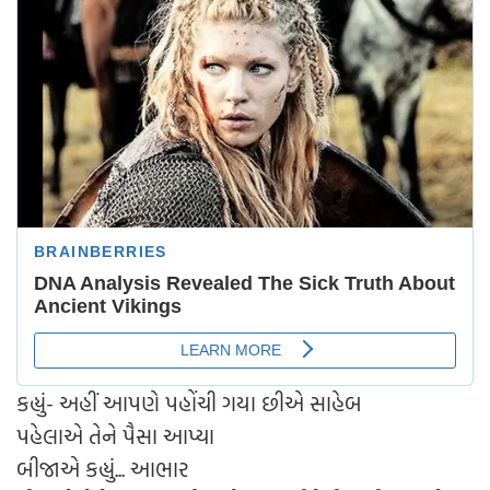
કહ્યું- અહીં આપણે પહોંચી ગયા છીએ સાહેબ
પહેલાએ તેને પૈસા આપ્યા
બીજાએ કહ્યું... આભાર