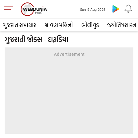
Sun, 9 Aug 2026
ગુજરાત સમાચાર
શ્રાવણ મહિનો
બોલીવુડ
જ્યોતિષશાસ્ત્ર
ગુજરાતી જોક્સ - દારૂડિયા