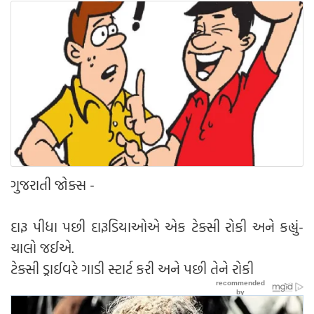
ગુજરાતી જોક્સ -
દારૂ પીધા પછી દારૂડિયાઓએ એક ટેક્સી રોકી અને કહ્યું-
ચાલો જઈએ.
ટેક્સી ડ્રાઈવરે ગાડી સ્ટાર્ટ કરી અને પછી તેને રોકી