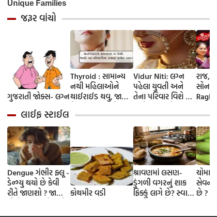
જરૂર વાંચો
Thyroid : સામાન્ય
Vidur Niti: લગ્ન
રાજ, ર
નથી મહિલાઓને
પહેલા યુવતી અને
સોનમ.
ગુજરાતી જોક્સ- લગ્ન
થાઈરાઈડ થવુ, જાણો
તેના પરિવાર વિશે કંઈ
Raghu
તેના લક્ષણ અને
વાતો ખબર હોવી
અંતિમ 
લાઈફ સ્ટાઈલ
ઘરેલુ ઉપચાર
જોઈએ ? જાણી લો
હનીમૂન
નહી તો થશે પસ્તાવો
સામે આ
FACT
Dengue ગંભીર ફ્લૂ -
શ્રાવણમાં લસણ-
ચોમાસા
ડેન્ગ્યુ થયો છે કેવી
ડુંગળી વગરનું શાક
સેવન કર
રીતે જાણશો ? જાણી
કોથમીર વડી
ફિક્કું લાગે છે? સ્વાદ
છે ?
લો તેના લક્ષણો અને
વધારવા માટે
બચવાના ઉપાય
અજમાવો આ 3 ટિપ્સ