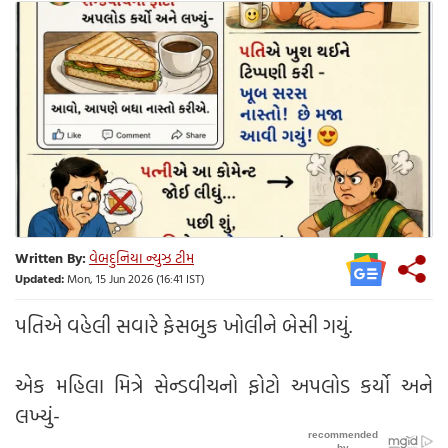
Written By:
વેબદુનિયા ન્યુઝ ટીમ
Updated:
Mon, 15 Jun 2026 (16:41 IST)
પતિએ વહેલી સવારે ફેસબુક ખોલીને બેસી ગયું.
એક મહિલા મિત્રે સેન્ડવીચનો ફોટો અપલોડ કર્યો અને
લખ્યું-