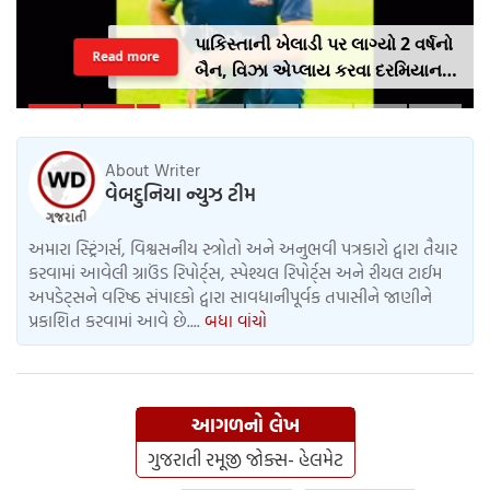
પાકિસ્તાની ખેલાડી પર લાગ્યો 2 વર્ષનો
Read more
બૈન, વિઝા એપ્લાય કરવા દરમિયાન
આપી ખોટી માહિતી
About Writer
વેબદુનિયા ન્યુઝ ટીમ
અમારા સ્ટ્રિંગર્સ, વિશ્વસનીય સ્ત્રોતો અને અનુભવી પત્રકારો દ્વારા તૈયાર
કરવામાં આવેલી ગ્રાઉંડ રિપોર્ટ્સ, સ્પેશ્યલ રિપોર્ટ્સ અને રીયલ ટાઈમ
અપડેટ્સને વરિષ્ઠ સંપાદકો દ્વારા સાવધાનીપૂર્વક તપાસીને જાણીને
પ્રકાશિત કરવામાં આવે છે....
બધા વાંચો
આગળનો લેખ
ગુજરાતી રમૂજી જોક્સ- હેલમેટ