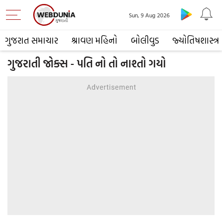
Sun, 9 Aug 2026
ગુજરાત સમાચાર
શ્રાવણ મહિનો
બોલીવુડ
જ્યોતિષશાસ્ત્ર
ગુજરાતી જોક્સ - પતિ નો તો નાશ્તો ગયો