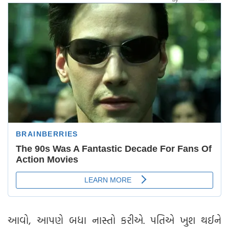
આવો, આપણે બધા નાસ્તો કરીએ. પતિએ ખુશ થઈને