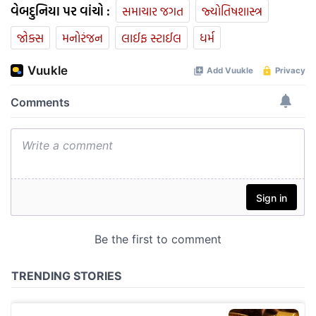
વેબદુનિયા પર વાંચો :
સમાચાર જગત
જ્યોતિષશાસ્ત્ર
જોક્સ
મનોરંજન
લાઈફ સ્ટાઈલ
ધર્મ