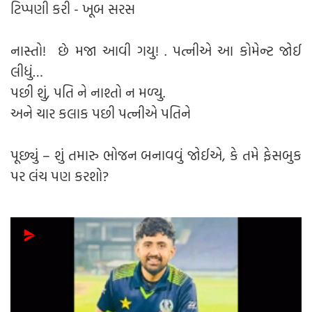
ટિપ્પણી કરી - ખૂબ સરસ
નાસ્તો! છે મજા આવી ગયુ! . પત્નીએ આ કોમેન્ટ જોઈ
લીધું…
પછી શું, પતિ ને નાશ્તો ન મળ્યુ.
અને ચાર કલાક પછી પત્નીએ પતિને
પૂછ્યું – શું તમારુ ભોજન બનાવવું જોઈએ, કે તમે ફેસબુક
પર લંચ પણ કરશો?