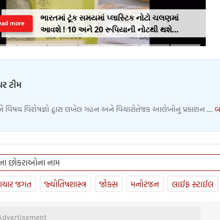
ભારતમાં ટૂંક સમયમાં પ્લાસ્ટિક નોટો ચલણમાં
ead more
આવશે ! 10 અને 20 રૂપિયાની નોટથી થશે
શરૂઆત, જાણો શુ થશે ફાયદો
ચર ટીમ
વિષય વિશેષજ્ઞો દ્વારા લખેલ ગહન અને વિચારોત્તેજક આલેખોનુ પ્રકાશન ....
બ
િના છોકરાઓના નામ
ાચાર જગત
જ્યોતિષશાસ્ત્ર
જોક્સ
મનોરંજન
લાઈફ સ્ટાઈલ