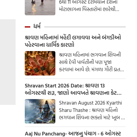
6થી 11 ઓગસ્ટ દરમિયાન દેશના
મોટાભાગના વિસ્તારોમાં ભારેથી
અતિભારે વરસાદની આગાહી કરી
છે. ઉત્તર, મધ્ય, પૂર્વ અને દક્ષિણ
ધર્મ
ભારતના અનેક રાજ્યોમાં ભારે
શ્રાવણ મહિનામાં મહેંદી લગાવવા અને બંગડીઓ
વરસાદ, ગાજવીજ અને વીજળી
પહેરવાના ધાર્મિક કારણો
પડવાની શક્યતા વ્યક્ત કરવામાં
આવી છે. ઉત્તર પ્રદેશ, દિલ્હી-
શ્રાવણ મહિનામાં ભગવાન શિવની
એનસીઆર, બિહાર, મધ્ય પ્રદેશ,
સાથે દેવી પાર્વતીની પણ પૂજા
મહારાષ્ટ્ર સહિત દેશના અનેક
કરવામાં આવે છે. મંગળા ગૌરી વ્રત
ભાગોમાં આગામી કેટલાક દિવસો
અને હરિયાળી તીજ જેવા પ્રસંગોએ
સુધી ચોમાસું સક્રિય રહેવાની
મહેંદી લગાવવી અને લીલા રંગના
Shravan Start 2026 Date: શ્રાવણ 13
સંભાવના છે.
કપડાં પહેરવા એ પતિના લાંબા
ઓગસ્ટથી શરૂ, જાણો આવખતે શ્રાવણના કેટલા
આયુષ્ય અને સુખી દામ્પત્ય જીવન
સોમવાર રહેશે
Shravan August 2026 Kyarthi
માટે શુભ માનવામાં આવે છે.
Sharu Thashe : શ્રાવણ મહિનો
આપણી પરંપરાઓમાં, સ્ત્રીઓને
ભગવાન શિવના ભક્તો માટે ખૂબ જ
પ્રકૃતિનું સ્વરૂપ માનવામાં આવે છે.
ખાસ છે. આ મહિનામાં ભગવાન
શિવની પૂજા કરવાથી ઈચ્છાઓ
Aaj Nu Panchang- આજનુ પંચાગ - 6 ઓગસ્ટ