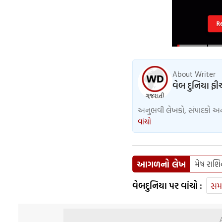
R
About Writer
વેબ દુનિયા ફી
અનુભવી લેખકો, સંપાદકો અને 
વાંચો
આગળનો લેખ
મેષ રાશ
વેબદુનિયા પર વાંચો :
સમ