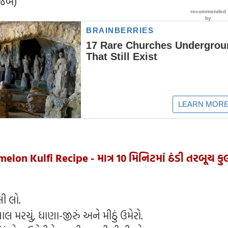
મુજબ)
lon Kulfi Recipe - માત્ર 10 મિનિટમાં ઠંડી તરબૂચ કુલ
 લો.
 મરચું, ધાણા-જીરું અને મીઠું ઉમેરો.