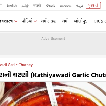
दी
English
தமிழ்
मराठी
తెలుగు
മലയാളം
ಕನ್ನಡ
ગુજરાતી
િષશાસ્ત્ર
વીડિયો
ધર્મ સંગ્રહ
ધર્મ
બોલીવુડ
લાઈફ સ
wadi Garlic Chutney
ણની ચટણી (Kathiyawadi Garlic Chut