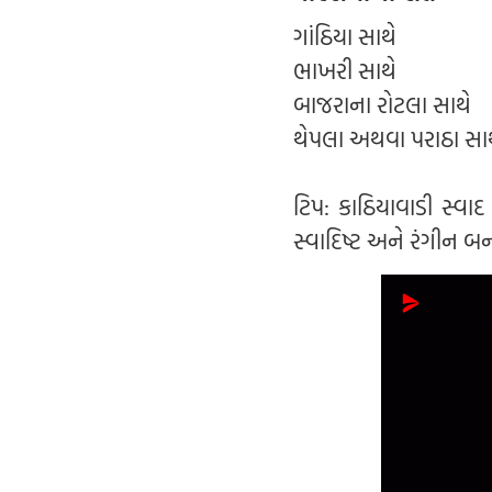
ગાંઠિયા સાથે
ભાખરી સાથે
બાજરાના રોટલા સાથે
થેપલા અથવા પરાઠા સા
ટિપ: કાઠિયાવાડી સ્વાદ
સ્વાદિષ્ટ અને રંગીન બન