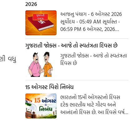
ઝડપથી પૂર્ણ થાય છે. ધાર્મિક
2026
માન્યતાઓ અનુસાર, ભગવાન શિવે
આજનુ પંચાગ - 6 ઓગસ્ટ 2026
આ મહિનામાં દેવી પાર્વતીને પોતાની
સૂર્યોદય - 05:49 AM સૂર્યાસ્ત -
પત્ની તરીકે સ્વીકાર્યા હતા. ચાલો
06:59 PM 6 ઓગસ્ટ, 2026
જાણીએ કે આ વર્ષે શ્રાવણમાં કેટલા
ગુરૂવાર આષાઢ વદ આઠમ - વિક્રમ
સોમવાર હશે.
સંવત 2082
ગુજરાતી જોક્સ - આજે તો સ્વતંત્રતા દિવસ છે
ગુજરાતી જોક્સ - આજે તો સ્વતંત્રતા
ણી વધુ
દિવસ છે
15 ઓગસ્ટ વિશે નિબંધ
ભારતનો 15મી ઓગસ્ટનો દિવસ
દરેક ભારતીય માટે ગૌરવ અને
આનંદનો દિવસ છે. આ દિવસે વર્ષ
1947માં ભારતે લગભગ 200 વર્ષના
બ્રિટિશ શાસનમાંથી આઝાદી મેળવી
હતી. સ્વતંત્રતા દિવસ આપણને દેશ