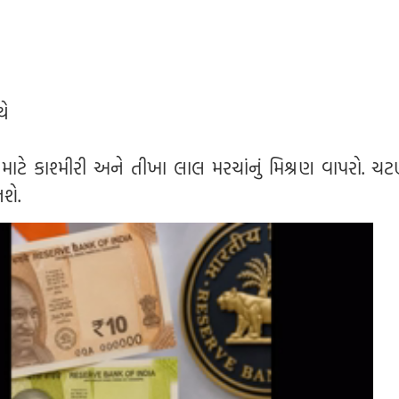
થે
 માટે કાશ્મીરી અને તીખા લાલ મરચાંનું મિશ્રણ વાપરો. ચટ
શે.