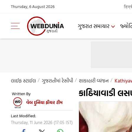
Thursday, 6 August 2026
हिन्
ગુજરાત સમાચાર
જ્યોત
લાઈફ સ્ટાઈલ
ગુજરાતીમાંં રેસીપી
શાકાહારી વ્યંજન
Kathiya
કાઠિયાવાડી લસ
Written By
વેબ દુનિયા ફીચર ટીમ
Last Modified:
Thursday, 11 June 2026 (17:05 IST)