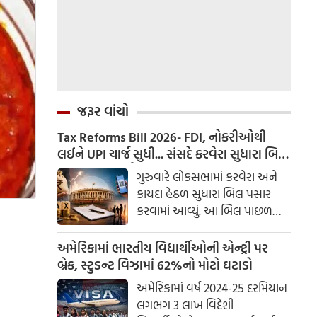
જરૂર વાંચો
Tax Reforms Bill 2026- FDI, નોકરીઓથી
લઈને UPI ચાર્જ સુધી... સંસદે કરવેરા સુધારા બિલ
2026 પસાર કર્યું; જાણો શું બદલાય છે
ગુરુવારે લોકસભામાં કરવેરા અને
કાયદા હેઠળ સુધારા બિલ પસાર
કરવામાં આવ્યું. આ બિલ પાછળ
સરકારનો ઉદ્દેશ્ય ભારતને વિદેશી
રોકાણ, ફેક્ટરીઓ અને વિદેશી
અમેરિકામાં ભારતીય વિદ્યાર્થીઓની એન્ટ્રી પર
ભંડોળ મેનેજરો માટે વધુ આકર્ષક
બ્રેક, સ્ટુડન્ટ વિઝામાં 62%નો મોટો ઘટાડો
બનાવવાનો છે. જોકે, આ બિલ
અમેરિકામાં વર્ષ 2024-25 દરમિયાન
સામાન્ય જનતા પર પણ અસર
લગભગ 3 લાખ વિદેશી
કરશે. ચાલો આ બિલની વિગતવાર