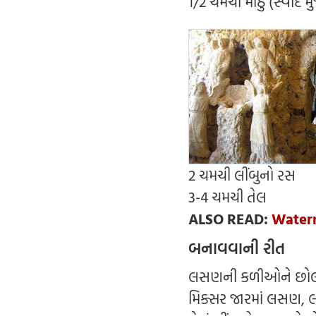
1/2 ચમચી મીઠું (સ્વાદ 
2 ચમચી લીંબુનો રસ
3-4 ચમચી તેલ
ALSO READ:
Waterme
બનાવવાની રીત
લસણની કળીઓને છોલી
મિક્સર જારમાં લસણ, લાલ