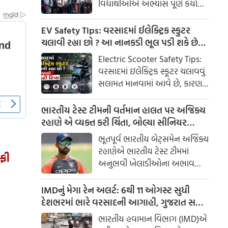
વિદ્યાર્થીઓએ અભ્યાસ પૂર્ણ કર્યા
ચર્ચા કરીએ.
બાદ અસ્થાયી રોજગાર મેળવ્યો હતો,
પરંતુ આ દરમિયાન સ્ટુડન્ટ વિઝાની
EV Safety Tips: વરસાદમાં ઈલેક્ટ્રિક સ્કુટર
સંખ્યામાં નોંધપાત્ર ઘટાડો થયો છે.
ચલાવી રહ્યા છો ? આ નાનકડી ભૂલ પડી શકે છે
એક નવા અહેવાલમાં આ માહિતી
ભારે .. જાણો સેફ્ટી ટિપ્સ
Electric Scooter Safety Tips:
સામે આવી છે. અહેવાલમાં
વરસાદમાં ઇલેક્ટ્રિક સ્કૂટર ચલાવવું
ઓપ્શનલ પ્રેક્ટિકલ ટ્રેનિંગ (OPT)
સલામત માનવામાં આવે છે, કારણ કે
કાર્યક્રમને બંધ કરવાની પણ
આધુનિક ઇવી વોટરપ્રૂફ ટેકનોલોજી
ભલામણ કરવામાં આવી છે.
સાથે આવે છે
ભારતીય ટેસ્ટ ટીમની વર્તમાન હાલત પર અજિક્ય
રહાણે એ વ્યક્ત કરી ચિંતા, બોલ્યા સીનિયર
ખેલાડી ખૂબ જ રૂરી
ભૂતપૂર્વ ભારતીય બેટ્સમેન અજિંક્ય
રહાણેએ ભારતીય ટેસ્ટ ટીમમાં
્ફી
અનુભવી ખેલાડીઓના અભાવ
અંગે ચિંતા વ્યક્ત કરી છે. તેમણે કહ્યું
કે ટેસ્ટ ક્રિકેટમાં સફળતા માટે ટીમમાં
IMDનું મેગા રેન અલર્ટ: 6થી 11 ઓગસ્ટ સુધી
7-8 સિનિયર ખેલાડીઓ અને 2-3
દેશભરમાં ભારે વરસાદની આગાહી, ગુજરાત સહિત
યુવા ખેલાડીઓનું સંતુલન હોવું
અનેક રાજ્યોમાં વીજળી પડવાની ચેતવણી
ભારતીય હવામાન વિભાગ (IMD)એ
જોઈએ.