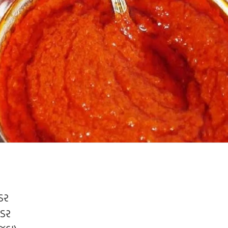
ડર
ઉડર