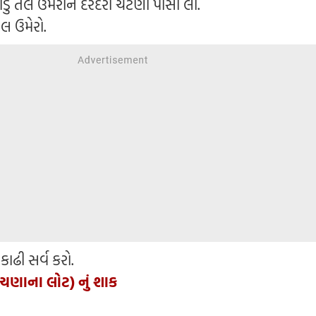
ોડું તેલ ઉમેરીને દરદરી ચટણી પીસી લો.
ેલ ઉમેરો.
કાઢી સર્વ કરો.
ચણાના લોટ) નું શાક