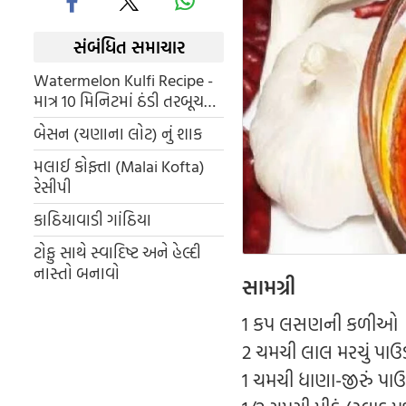
સંબંધિત સમાચાર
Watermelon Kulfi Recipe -
માત્ર 10 મિનિટમાં ઠંડી તરબૂચ
કુલ્ફી
બેસન (ચણાના લોટ) નું શાક
મલાઈ કોફ્તા (Malai Kofta)
રેસીપી
કાઠિયાવાડી ગાંઠિયા
ટોફુ સાથે સ્વાદિષ્ટ અને હેલ્દી
નાસ્તો બનાવો
સામગ્રી
1 કપ લસણની કળીઓ
2 ચમચી લાલ મરચું પાઉ
1 ચમચી ધાણા-જીરું પા