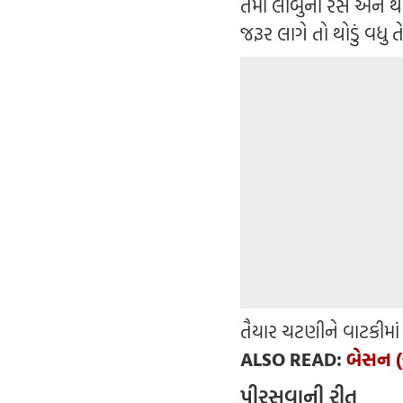
તેમાં લીંબુનો રસ અને થ
જરૂર લાગે તો થોડું વધુ ત
તૈયાર ચટણીને વાટકીમાં 
ALSO READ:
બેસન (
પીરસવાની રીત