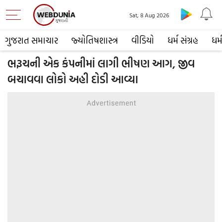
Sat, 8 Aug 2026
ગુજરાત સમાચાર
જ્યોતિષશાસ્ત્ર
વીડિયો
ધર્મ સંગ્રહ
ધર્
ભરૂચની એક કંપનીમાં લાગી ભીષણ આગ, જીવ
બચાવવા લોકો અહી દોડી આવ્યા