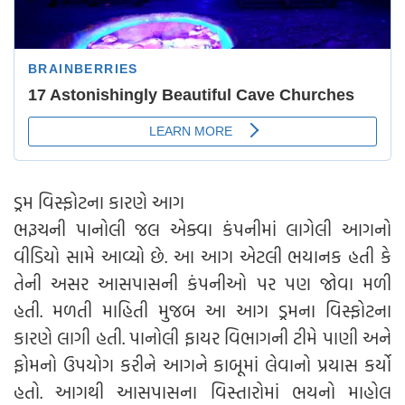
ડ્રમ વિસ્ફોટના કારણે આગ
ભરૂચની પાનોલી જલ એક્વા કંપનીમાં લાગેલી આગનો
વીડિયો સામે આવ્યો છે. આ આગ એટલી ભયાનક હતી કે
તેની અસર આસપાસની કંપનીઓ પર પણ જોવા મળી
હતી. મળતી માહિતી મુજબ આ આગ ડ્રમના વિસ્ફોટના
કારણે લાગી હતી. પાનોલી ફાયર વિભાગની ટીમે પાણી અને
ફોમનો ઉપયોગ કરીને આગને કાબૂમાં લેવાનો પ્રયાસ કર્યો
હતો. આગથી આસપાસના વિસ્તારોમાં ભયનો માહોલ