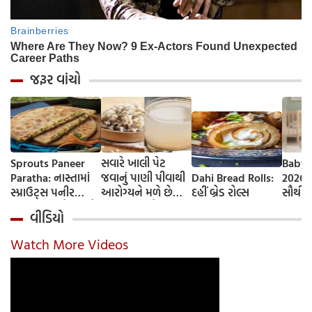
જરૂર વાંચો
Sprouts Paneer
સવારે ખાલી પેટ
Baby 
Paratha: નાસ્તામાં
જવાનું પાણી પીવાથી
Dahi Bread Rolls:
2026-
સ્પ્રાઉટ્સ પનીર
આરોગ્યને મળે છે
દહીં બ્રેડ રોલ્સ
સૌથી 
પરાઠા બનાવો, તમને
ફાયદા... ચાલો
ટૂંકા ન
વીડિયો
પ્રોટીનનો ડબલ ડોઝ
જાણીએ તેના ફાયદા
ટોચના
મળશે
અને ઉપયોગ કરવાની
યાદી 
Watch More Videos
યોગ્ય રીત