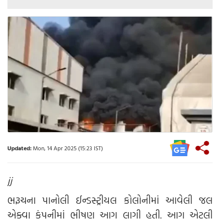
Updated:
Mon, 14 Apr 2025 (15:23 IST)
jj
ભરૂચના પાનોલી ઈન્ડસ્ટ્રીયલ કોલોનીમાં આવેલી જલ
એક્વા કંપનીમાં ભીષણ આગ લાગી હતી. આગ એટલી