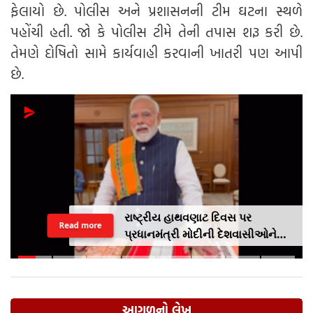
ફેલાયો છે. પોલીસ અને પ્રશાસનની ટીમ ઘટના સ્થળે
પહોંચી હતી. જો કે પોલીસ ટીમે તેની તપાસ શરૂ કરી છે.
તેમણે દોષિતો સામે કાર્યવાહી કરવાની ખાતરી પણ આપી
છે.
રાષ્ટ્રીય હાથવણાટ દિવસ પર
Read more
પ્રધાનમંત્રી મોદીની દેશવાસીઓને
અપીલૢ સ્થાનિક કપડાં પહેરો,
'GRWM' ટ્રેન્ડ ફોલો કરો
આગળનો લેખ