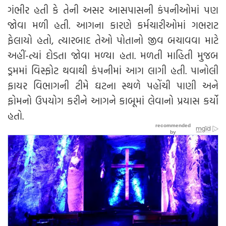
ગંભીર હતી કે તેની અસર આસપાસની કંપનીઓમાં પણ
જોવા મળી હતી. આગના કારણે કર્મચારીઓમાં ગભરાટ
ફેલાયો હતો, ત્યારબાદ તેઓ પોતાનો જીવ બચાવવા માટે
અહીં-ત્યાં દોડતા જોવા મળ્યા હતા. મળતી માહિતી મુજબ
ડ્રમમાં વિસ્ફોટ થવાથી કંપનીમાં આગ લાગી હતી. પાનોલી
ફાયર વિભાગની ટીમે ઘટના સ્થળે પહોંચી પાણી અને
ફોમનો ઉપયોગ કરીને આગને કાબૂમાં લેવાનો પ્રયાસ કર્યો
હતો.