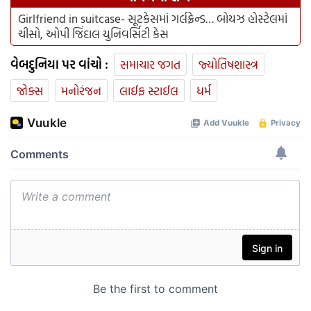
Girlfriend in suitcase- સૂટકેસમાં ગર્લફ્રેન્ડ… બોયઝ હોસ્ટેલમાં
ચીસો, ઓપી જિંદાલ યુનિવર્સિટી કેસ
વેબદુનિયા પર વાંચો :
સમાચાર જગત
જ્યોતિષશાસ્ત્ર
જોક્સ
મનોરંજન
લાઈફ સ્ટાઈલ
ધર્મ