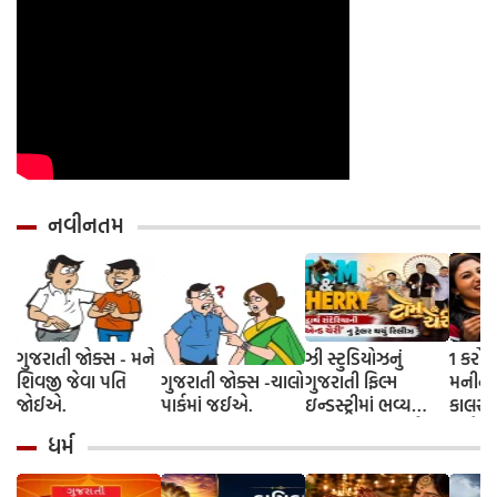
નવીનતમ
ગુજરાતી જોક્સ - મને
ઝી સ્ટુડિયોઝનું
1 કરોડ
શિવજી જેવા પતિ
ગુજરાતી જોક્સ -ચાલો
ગુજરાતી ફિલ્મ
મનીનુ શ
જોઈએ.
પાર્કમાં જઈએ.
ઇન્ડસ્ટ્રીમાં ભવ્ય
કાલરા ?
આગમન, સિદ્ધાર્થ
અને કે
ધર્મ
રાંદેરિયાની 'ટોમ એન્ડ
કરવાની
ચેરી' સાથે કરશે