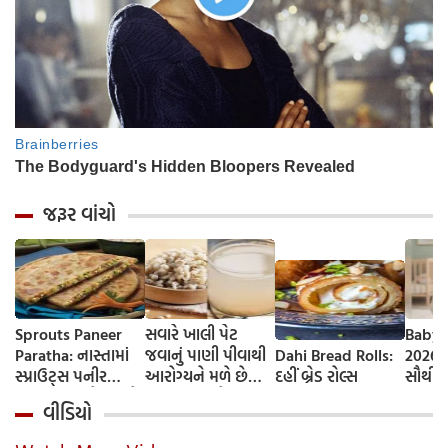
જરૂર વાંચો
Sprouts Paneer
સવારે ખાલી પેટ
Baby 
Paratha: નાસ્તામાં
જવાનું પાણી પીવાથી
Dahi Bread Rolls:
2026-
સ્પ્રાઉટ્સ પનીર
આરોગ્યને મળે છે
દહીં બ્રેડ રોલ્સ
સૌથી 
પરાઠા બનાવો, તમને
ફાયદા... ચાલો
ટૂંકા ન
વીડિયો
પ્રોટીનનો ડબલ ડોઝ
જાણીએ તેના ફાયદા
ટોચના
મળશે
અને ઉપયોગ કરવાની
યાદી 