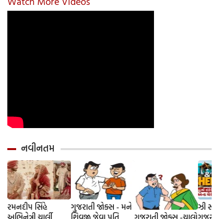
Watch More Videos
યોગ્ય રીત
નવીનતમ
રમનદીપ સિંહે
ગુજરાતી જોક્સ - મને
ઝી સ્ટુ
અભિનેત્રી ચાર્લી
શિવજી જેવા પતિ
ગુજરાતી જોક્સ -ચાલો
ગુજરાત