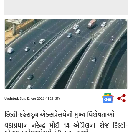
Updated:
Sun, 12 Apr 2026 (11:22 IST)
દિલ્હી-દહેરાદૂન એક્સપ્રેસવેની મુખ્ય વિશેષતાઓ
વડાપ્રધાન નરેન્દ્ર મોદી 14 એપ્રિલના રોજ દિલ્હી-