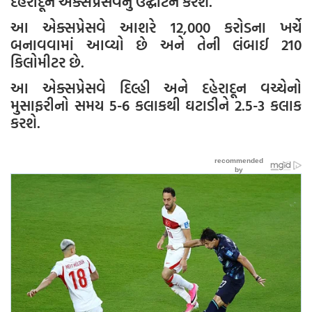
દહેરાદૂન એક્સપ્રેસવેનું ઉદ્ઘાટન કરશે.
આ એક્સપ્રેસવે આશરે 12,000 કરોડના ખર્ચે
બનાવવામાં આવ્યો છે અને તેની લંબાઈ 210
કિલોમીટર છે.
આ એક્સપ્રેસવે દિલ્હી અને દહેરાદૂન વચ્ચેનો
મુસાફરીનો સમય 5-6 કલાકથી ઘટાડીને 2.5-3 કલાક
કરશે.