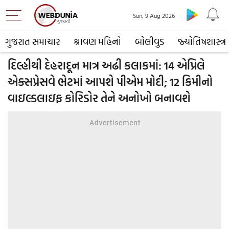
Sun, 9 Aug 2026
ગુજરાત સમાચાર
શ્રાવણ મહિનો
બોલીવુડ
જ્યોતિષશાસ્ત્ર
દિલ્હીથી દેહરાદૂન માત્ર અઢી કલાકમાં: 14 એપ્રિલે
એક્સપ્રેસવે ભેટમાં આપશે પીએમ મોદી; 12 કિમીનો
વાઇલ્ડલાઇફ કોરિડોર તેને અનોખો બનાવશે