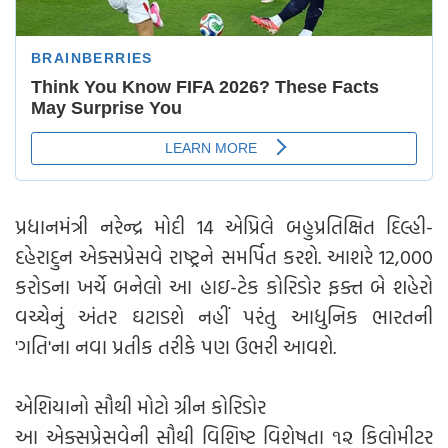
પ્રધાનમંત્રી નરેન્દ્ર મોદી 14 એપ્રિલે બહુપ્રતિક્ષિત દિલ્હી-
દહેરાદુન એક્સપ્રેસવે રાષ્ટ્રને સમર્પિત કરશે. આશરે 12,000
કરોડના ખર્ચે બનેલો આ હાઇ-ટેક કોરિડોર ફક્ત બે શહેરો
વચ્ચેનું અંતર ઘટાડશે નહીં પરંતુ આધુનિક ભારતની
'ગતિ'ના નવા પ્રતીક તરીકે પણ ઉભરી આવશે.
એશિયાનો સૌથી મોટો ગ્રીન કોરિડોર
આ એક્સપ્રેસવેની સૌથી વિશિષ્ટ વિશેષતા ૧૨ કિલોમીટર