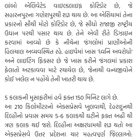
લાંબો એલિવેટેડ વાઇલ્ડલાઇફ કોરિડોર છે, જે
સહારનપુરના ગણેશપુરથી શરૂ થાય છે. આ એશિયામાં તેના
પ્રકારનો સૌથી મોટો કોરિડોર છે, જે સીધો રાજાજી રાષ્ટ્રીય
ઉદ્યાન પરથી પસાર થાય છે. તેને એવી રીતે ડિઝાઇન
કરવામાં આવ્યો છે કે નીચેના જંગલોમાં પ્રાણીઓની
હિલચાલ અવ્યવસ્થિત રહે. હાઇવેમાં ખાસ 'ધ્વનિ અવરોધો'
અને લાઇટિંગ ફિક્સર છે જે ખાસ કરીને જંગલમાં પ્રકાશ
ફેલાતો અટકાવવા માટે રચાયેલ છે, જેનાથી વન્યજીવોને
કોઈ ખલેલ ન પહોંચે તેની ખાતરી થાય છે.
5 કલાકની મુસાફરીમાં હવે ફક્ત 150 મિનિટ લાગે છે.
આ 210 કિલોમીટરનો એક્સપ્રેસવે ખુલવાથી, દેહરાદૂનથી
દિલ્હીનો પ્રવાસ સમય 5-6 કલાકથી ઘટીને ફક્ત અઢી થી
ત્રણ કલાક થઈ જશે. દિલ્હીના અક્ષરધામથી શરૂ થતો આ
એક્સપ્રેસવે ઉત્તર પ્રદેશના ચાર મહત્વપૂર્ણ જિલ્લાઓ: