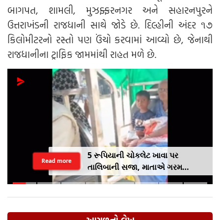
બાગપત, શામલી, મુઝફ્ફરનગર અને સહારનપુરને
ઉત્તરાખંડની રાજધાની સાથે જોડે છે. દિલ્હીની અંદર ૧૭
કિલોમીટરનો રસ્તો પણ ઉંચો કરવામાં આવ્યો છે, જેનાથી
રાજધાનીના ટ્રાફિક જામમાંથી રાહત મળે છે.
5 રૂપિયાની ચોકલેટ ખાવા પર
Read more
તાલિબાની સજા, માતાએ ગરમ
ચપ્પુથી પુત્રના પગમાં આપ્યો ડામ,
દરવાજા બંધ કરીને નીકળી ગઈ પાર્ટીમાં