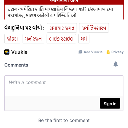
આગળનો લેખ
ઈરાન-અમેરિકા શાંતિ મંત્રણા કેમ નિષ્ફળ ગઈ? ઈસ્લામાબાદમાં
મડાગાંઠનું કારણ બનેલી 4 પરિસ્થિતિઓ
વેબદુનિયા પર વાંચો :
સમાચાર જગત
જ્યોતિષશાસ્ત્ર
જોક્સ
મનોરંજન
લાઈફ સ્ટાઈલ
ધર્મ