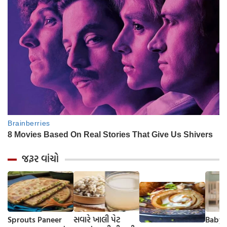
જરૂર વાંચો
Sprouts Paneer
સવારે ખાલી પેટ
Baby 