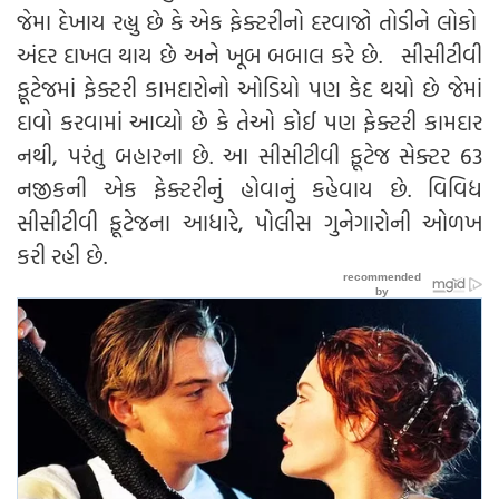
જેમા દેખાય રહ્યુ છે કે એક ફેક્ટરીનો દરવાજો તોડીને લોકો
અંદર દાખલ થાય છે અને ખૂબ બબાલ કરે છે. સીસીટીવી
ફૂટેજમાં ફેક્ટરી કામદારોનો ઓડિયો પણ કેદ થયો છે જેમાં
દાવો કરવામાં આવ્યો છે કે તેઓ કોઈ પણ ફેક્ટરી કામદાર
નથી, પરંતુ બહારના છે. આ સીસીટીવી ફૂટેજ સેક્ટર 63
નજીકની એક ફેક્ટરીનું હોવાનું કહેવાય છે. વિવિધ
સીસીટીવી ફૂટેજના આધારે, પોલીસ ગુનેગારોની ઓળખ
કરી રહી છે.