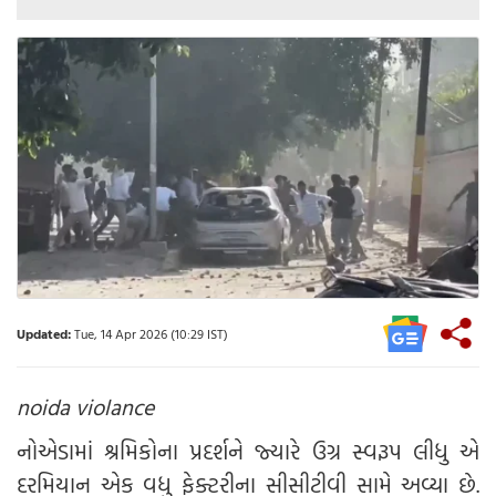
Updated:
Tue, 14 Apr 2026 (10:29 IST)
noida violance
નોએડામાં શ્રમિકોના પ્રદર્શને જ્યારે ઉગ્ર સ્વરૂપ લીધુ એ
દરમિયાન એક વધુ ફેક્ટરીના સીસીટીવી સામે અવ્યા છે.