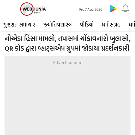
Fri, 7 Aug 2026
ગુજરાત સમાચાર
જ્યોતિષશાસ્ત્ર
વીડિયો
ધર્મ સંગ્રહ
ધર્
નોએડા હિંસા મામલો, તપાસમાં ચોંકાવનારો ખુલાસો,
QR કોડ દ્વારા વ્હાટ્સએપ ગ્રુપમાં જોડાયા પ્રદર્શનકારી