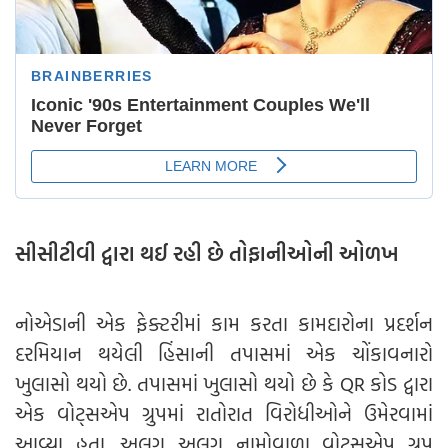
સીસીટીવી દ્વારા થઈ રહી છે તોફાનીઓની ઓળખ
નોએડાની એક ફેક્ટરીમાં કામ કરતા કામદારોના પ્રદર્શન
દરમિયાન થયેલી હિંસાની તપાસમાં એક ચોંકાવનારો
ખુલાસો થયો છે. તપાસમાં ખુલાસો થયો છે કે QR કોડ દ્વારા
એક વોટ્સએપ ગ્રુપમાં રાતોરાત વિરોધીઓને ઉમેરવામાં
આવ્યા હતા. અલગ અલગ નામોવાળા વોટ્સએપ ગ્રુપ