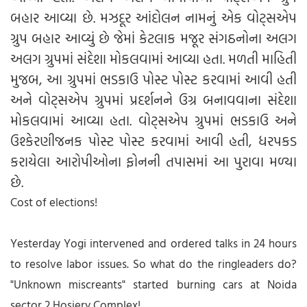
બહાર આવ્યા છે. મઝદૂર આંદોલન નામનું એક વોટ્સએપ
ગ્રુપ બહાર આવ્યું છે જેમાં કેટલાક મજૂર સંગઠનોના અલગ
અલગ ગ્રુપમાં સંદેશા મોકલવામાં આવ્યા હતા. મળતી માહિતી
મુજબ, આ ગ્રુપમાં ભડકાઉ પોસ્ટ પોસ્ટ કરવામાં આવી હતી
અને વોટ્સએપ ગ્રુપમાં પ્રદર્શનને ઉગ્ર બનાવવાના સંદેશા
મોકલવામાં આવ્યા હતા. વોટ્સએપ ગ્રુપમાં ભડકાઉ અને
ઉશ્કેરણીજનક પોસ્ટ પોસ્ટ કરવામાં આવી હતી, ધરપકડ
કરાયેલા આરોપીઓના ફોનની તપાસમાં આ પુરાવા મળ્યા
છે.
Cost of elections!
Yesterday Yogi intervened and ordered talks in 24 hours
to resolve labor issues. So what do the ringleaders do?
"Unknown miscreants" started burning cars at Noida
sector 2 Hosiery Complex!