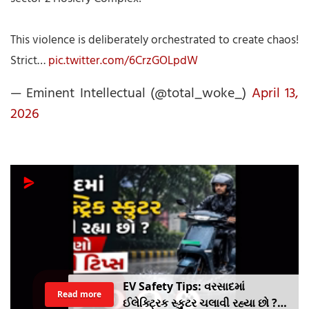
This violence is deliberately orchestrated to create chaos!
Strict…
pic.twitter.com/6CrzGOLpdW
— Eminent Intellectual (@total_woke_)
April 13,
2026
EV Safety Tips: વરસાદમાં
Read more
ઈલેક્ટ્રિક સ્કુટર ચલાવી રહ્યા છો ?