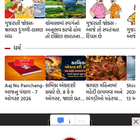
ગુજરાતી જોક્સ-
ચોમાસામાં સ્વર્ગનો
ગુજરાતી જોક્સ -
શ્રાવણ ડુંગળી-લસણ
અનુભવ કરવો હોય
આજે તો સ્વતંત્રતા
ગુજરાત
બંધ
તો દક્ષિણ ભારતના
દિવસ છે
આજે દે
આ 5 સ્થળોની જરૂર
ધર્મ
મુલાકાત લો
Aaj Nu Panchang-
કામિકા એકાદશી
શ્રાવણ મહિનામાં
Shrav
આજનુ પંચાગ - 7
ક્યારે છે, 8 કે 9
મહેંદી લગાવવા અને
2026 D
ઓગસ્ટ 2026
ઓગસ્ટ, જાણો વ્રતની
બંગડીઓ પહેરવાના
13 ઓગ
સાચી તિથી અને
ધાર્મિક કારણો
જાણો
ભગવાન વિષ્ણુની
શ્રાવણ
પૂજાનું શુભ મુહૂર્ત
સોમવાર