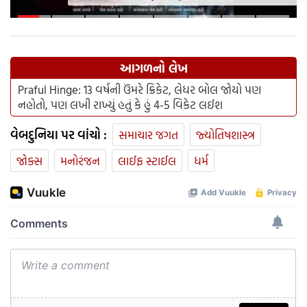
આ નાનકડી ભૂલ પડી શકે છે ભારે ..
જાણો સેફ્ટી ટિપ્સ
આગળનો લેખ
Praful Hinge: 13 વર્ષની ઉંમરે ક્રિકેટ, લેધર બોલ જોયો પણ
નહોતો, પણ લખી રાખ્યું હતું કે હું 4-5 વિકેટ લઈશ
વેબદુનિયા પર વાંચો :
સમાચાર જગત
જ્યોતિષશાસ્ત્ર
જોક્સ
મનોરંજન
લાઈફ સ્ટાઈલ
ધર્મ