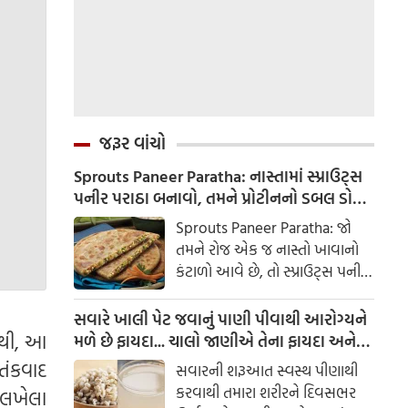
જરૂર વાંચો
Sprouts Paneer Paratha: નાસ્તામાં સ્પ્રાઉટ્સ
પનીર પરાઠા બનાવો, તમને પ્રોટીનનો ડબલ ડોઝ
મળશે
Sprouts Paneer Paratha: જો
તમને રોજ એક જ નાસ્તો ખાવાનો
કંટાળો આવે છે, તો સ્પ્રાઉટ્સ પનીર
પરાઠા બનાવવાનો પ્રયાસ કરો. તે
માત્ર સ્વાદિષ્ટ જ નથી પણ તમારા
સવારે ખાલી પેટ જવાનું પાણી પીવાથી આરોગ્યને
સ્વાસ્થ્ય માટે અતિ ફાયદાકારક પણ
ારથી, આ
મળે છે ફાયદા... ચાલો જાણીએ તેના ફાયદા અને
છે.
ઉપયોગ કરવાની યોગ્ય રીત
તંકવાદ
સવારની શરૂઆત સ્વસ્થ પીણાથી
કરવાથી તમારા શરીરને દિવસભર
ર લખેલા