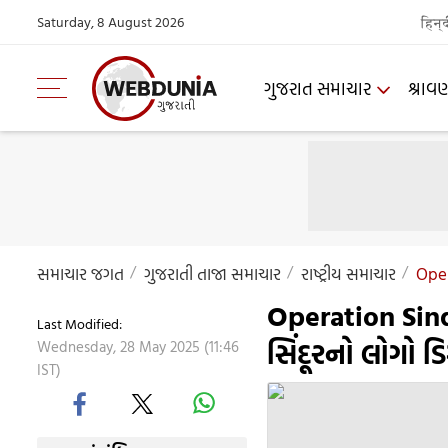
Saturday, 8 August 2026
हिन्
ગુજરાત સમાચાર
શ્રાવ
સમાચાર જગત
ગુજરાતી તાજા સમાચાર
રાષ્ટ્રીય સમાચાર
Oper
Operation Si
Last Modified:
સિંદૂરનો લોગો ડ
Wednesday, 28 May 2025 (11:46
IST)