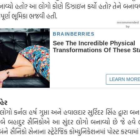
ાવ્યો હતો? આ લોગો કોણે ડિઝાઇન કર્યો હતો? તેને બનાવવા
પૂર્ણ ભૂમિકા ભજવી હતી.
ાહેર
ો કર્નલ હર્ષ ગુપ્તા અને હવાલદાર સુરિંદર સિંહ દ્વારા બન
બે બહાદુર સૈનિકોએ આ સુંદર લોગો બનાવ્યો છે જે હવે 
ંને સૈનિકો સેનાના સ્ટ્રેટેજિક કોમ્યુનિકેશનમાં પોસ્ટ કરવામા