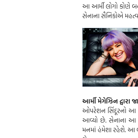
આ આર્મી લોગો કોણે બન
સેનાના સૈનિકોએ મહત્વ
આર્મી મેગેઝિન દ્વારા જ
ઓપરેશન સિંદૂરનો આ લોગ
આવ્યો છે. સેનાના આ 
મનમાં હંમેશા રહેશે. આ બ