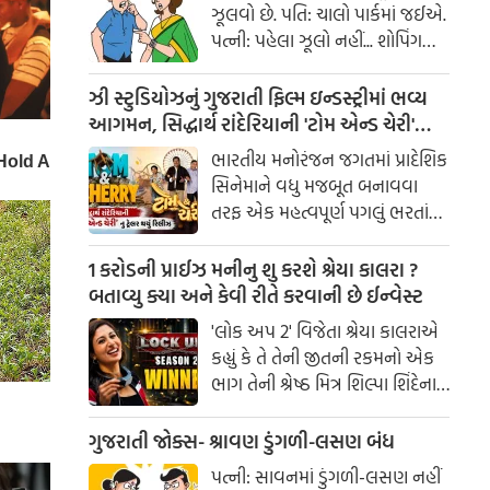
ઝૂલવો છે. પતિ: ચાલો પાર્કમાં જઈએ.
પત્ની: પહેલા ઝૂલો નહીં... શોપિંગ
કરાવ!
ઝી સ્ટુડિયોઝનું ગુજરાતી ફિલ્મ ઇન્ડસ્ટ્રીમાં ભવ્ય
આગમન, સિદ્ધાર્થ રાંદેરિયાની 'ટોમ એન્ડ ચેરી'
સાથે કરશે શરૂઆત; ટ્રેલર થયું રિલીઝ
ભારતીય મનોરંજન જગતમાં પ્રાદેશિક
સિનેમાને વધુ મજબૂત બનાવવા
તરફ એક મહત્વપૂર્ણ પગલું ભરતાં
ઝી સ્ટુડિયોઝે ગુજરાતી ફિલ્મ
ઇન્ડસ્ટ્રીમાં પોતાની સત્તાવાર
1 કરોડની પ્રાઈઝ મનીનુ શુ કરશે શ્રેયા કાલરા ?
એન્ટ્રીની જાહેરાત કરી છે.
બતાવ્યુ ક્યા અને કેવી રીતે કરવાની છે ઈન્વેસ્ટ
'લોક અપ 2' વિજેતા શ્રેયા કાલરાએ
કહ્યું કે તે તેની જીતની રકમનો એક
ભાગ તેની શ્રેષ્ઠ મિત્ર શિલ્પા શિંદેના
આશ્રય ગૃહમાં દાન કરશે.
ગુજરાતી જોક્સ- શ્રાવણ ડુંગળી-લસણ બંધ
પત્ની: સાવનમાં ડુંગળી-લસણ નહીં