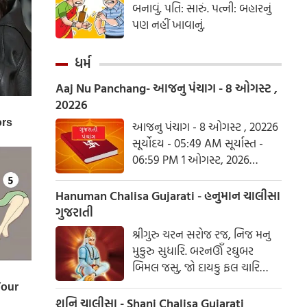
બનાવું. પતિ: સારું. પત્ની: બહારનું
પણ નહીં ખાવાનું.
ધર્મ
Aaj Nu Panchang- આજનુ પંચાગ - 8 ઓગસ્ટ ,
20226
આજનુ પંચાગ - 8 ઓગસ્ટ , 20226
સૂર્યોદય - 05:49 AM સૂર્યાસ્ત -
06:59 PM 1 ઓગસ્ટ, 2026
શનિવાર આષાઢ વદ ત્રિજ- વિક્રમ
સંવત 2082
Hanuman Chalisa Gujarati - હનુમાન ચાલીસા
ગુજરાતી
શ્રીગુરુ ચરન સરોજ રજ, નિજ મનુ
મુકુરુ સુધારિ. બરનઊઁ રઘુબર
બિમલ જસુ, જો દાયકુ ફલ ચારિ
બુદ્ધિહીન તનુ જાનિકે, સુમિરૌં પવન-
કુમાર. બલ બુદ્ધિ બિદ્યા દેહુ મોહિં,
શનિ ચાલીસા - Shani Chalisa Gujarati