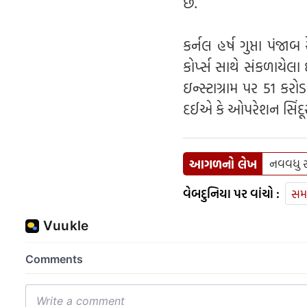
છે.
કર્નલ હર્ષ ગુપ્તા પંજા
કોર્પ્સ સાથે સંકળાયે
ઇન્સ્ટાગ્રામ પર 51 કર
દઈએ કે ઓપરેશન સિંદૂર
આગળનો લેખ
નવવધુ રા
વેબદુનિયા પર વાંચો :
સમ