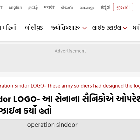
दी
English
தமிழ்
मराठी
తెలుగు
മലയാളം
ಕನ್ನಡ
ગુજરાતી
ણ મહિનો
બોલીવુડ
જ્યોતિષશાસ્ત્ર
લાઈફ સ્ટાઈલ
ધર્મ
ation Sindor LOGO- These army soldiers had designed the log
ndor LOGO- આ સેનાના સૈનિકોએ ઓપર
િઝાઇન કર્યો હતો