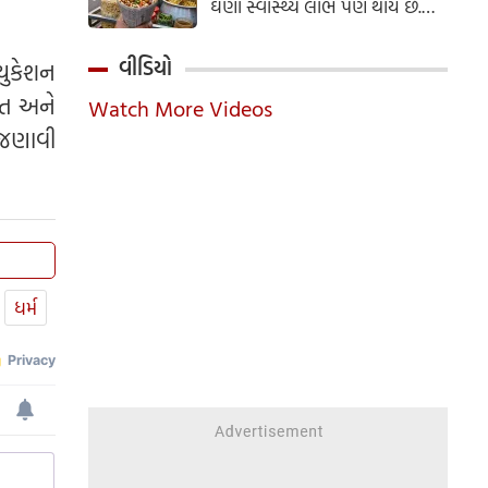
ઘણા સ્વાસ્થ્ય લાભ પણ થાય છે.
ઝાલમુરી બનાવવાની સરળ રેસીપી
અહીં જાણો.
વીડિયો
્યુકેશન
ખત અને
Watch More Videos
 જણાવી
ધર્મ