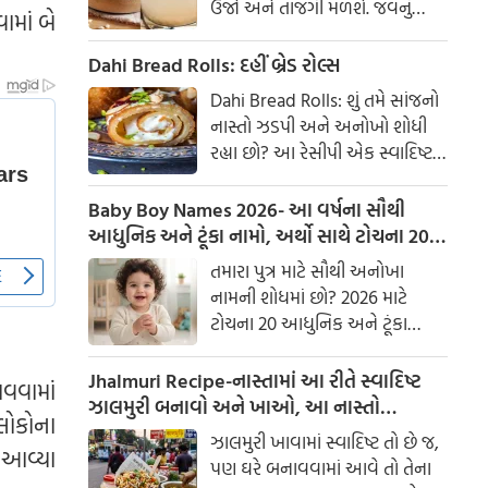
ઉર્જા અને તાજગી મળશે. જવનું
માં બે
પાણી એક ઉત્તમ ઘરેલું ઉપાય
માનવામાં આવે છે, જે ખાસ કરીને
Dahi Bread Rolls: દહીં બ્રેડ રોલ્સ
ઉનાળામાં ઠંડક આપે છે
Dahi Bread Rolls: શું તમે સાંજનો
નાસ્તો ઝડપી અને અનોખો શોધી
રહ્યા છો? આ રેસીપી એક સ્વાદિષ્ટ
વિકલ્પ આપે છે જે બહારથી ક્રિસ્પી
અને અંદરથી અતિ નરમ છે. મસાલા
Baby Boy Names 2026- આ વર્ષના સૌથી
અને ક્રીમી ટેક્સચરનું સંપૂર્ણ મિશ્રણ
આધુનિક અને ટૂંકા નામો, અર્થો સાથે ટોચના 20
તેને બધી ઉંમરના લોકોમાં પ્રિય
નામોની યાદી જુઓ.
તમારા પુત્ર માટે સૌથી અનોખા
બનાવે છે.
નામની શોધમાં છો? 2026 માટે
ટોચના 20 આધુનિક અને ટૂંકા
બાળક છોકરાના નામોની યાદી
તપાસો, અર્થો સાથે, જે તમારા
Jhalmuri Recipe-નાસ્તામાં આ રીતે સ્વાદિષ્ટ
ાવવામાં
બાળકને એક સુંદર ઓળખ આપશે.
ઝાલમુરી બનાવો અને ખાઓ, આ નાસ્તો
લોકોના
મસાલેદાર અને સ્વાદિષ્ટ છે.
ઝાલમુરી ખાવામાં સ્વાદિષ્ટ તો છે જ,
ં આવ્યા
પણ ઘરે બનાવવામાં આવે તો તેના