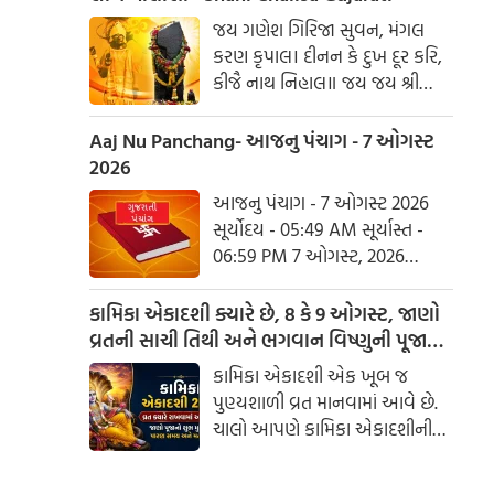
હરહુ કલેસ બિકાર
જય ગણેશ ગિરિજા સુવન, મંગલ
કરણ કૃપાલ। દીનન કે દુખ દૂર કરિ,
કીજૈ નાથ નિહાલ॥ જય જય શ્રી
શનિદેવ પ્રભુ, સુનહુ વિનય મહારાજ।
કરહુ કૃપા હે રવિ તનય, રાખહુ જન
Aaj Nu Panchang- આજનુ પંચાગ - 7 ઓગસ્ટ
કી લાજ॥ શનિ ચાલીસા ચૌપાઈ :
2026
આજનુ પંચાગ - 7 ઓગસ્ટ 2026
સૂર્યોદય - 05:49 AM સૂર્યાસ્ત -
06:59 PM 7 ઓગસ્ટ, 2026
શુક્રવાર આષાઢ વદ નોમ - વિક્રમ
સંવત 2082
કામિકા એકાદશી ક્યારે છે, 8 કે 9 ઓગસ્ટ, જાણો
વ્રતની સાચી તિથી અને ભગવાન વિષ્ણુની પૂજાનું
શુભ મુહૂર્ત
કામિકા એકાદશી એક ખૂબ જ
પુણ્યશાળી વ્રત માનવામાં આવે છે.
ચાલો આપણે કામિકા એકાદશીની
ચોક્કસ તારીખ અને આ દિવસે પૂજા
કરવાનો શુભ સમય જાણીએ.