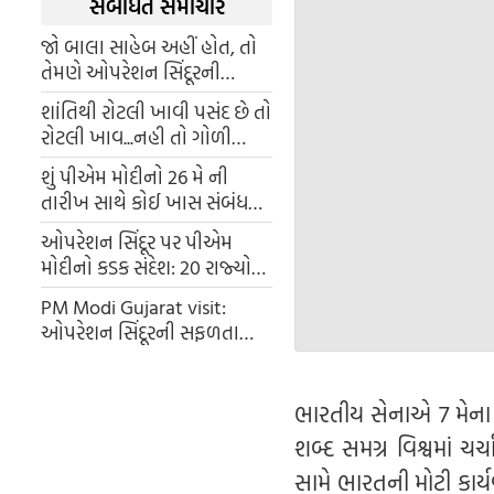
સંબંધિત સમાચાર
જો બાલા સાહેબ અહીં હોત, તો
તેમણે ઓપરેશન સિંદૂરની
સફળતા માટે આપણો આભાર
શાંતિથી રોટલી ખાવી પસંદ છે તો
માન્યો હોત - ભાજપ
રોટલી ખાવ...નહી તો ગોળી
ખાવ, પીએમ મોદીનો દુશ્મન દેશ
શું પીએમ મોદીનો 26 મે ની
પાકિસ્તાનને કડક મેસેજ
તારીખ સાથે કોઈ ખાસ સંબંધ
છે? આ દિવસે રાજકારણનો એક
ઓપરેશન સિંદૂર પર પીએમ
નવો અધ્યાય શરૂ થયો
મોદીનો કડક સંદેશ: 20 રાજ્યોના
મુખ્યમંત્રીઓને ચેતવણી
PM Modi Gujarat visit:
ઓપરેશન સિંદૂરની સફળતા
પછી પ્રધાનમંત્રી નરેન્દ્ર મોદી
પહેલી વાર બે દિવસ (26-27 મે)
ગુજરાતની મુલાકાતે
ભારતીય સેનાએ 7 મેના રો
શબ્દ સમગ્ર વિશ્વમાં 
સામે ભારતની મોટી કાર્