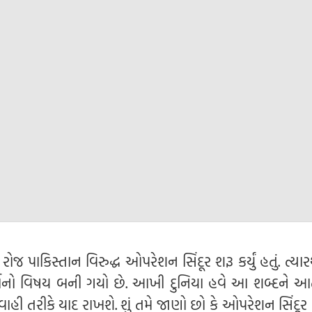
જ પાકિસ્તાન વિરુદ્ધ ઓપરેશન સિંદૂર શરૂ કર્યું હતું. ત્ય
ચર્ચાનો વિષય બની ગયો છે. આખી દુનિયા હવે આ શબ્દને આ
યવાહી તરીકે યાદ રાખશે. શું તમે જાણો છો કે ઓપરેશન સિંદૂ