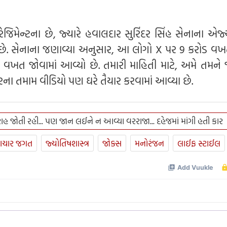
બ રેજિમેન્ટના છે, જ્યારે હવાલદાર સુરિંદર સિંહ સેનાના એજ
લા છે. સેનાના જણાવ્યા અનુસાર, આ લોગો X પર 9 કરોડ વ
ોડ વખત જોવામાં આવ્યો છે. તમારી માહિતી માટે, અમે તમને
ના તમામ વીડિયો પણ ઘરે તૈયાર કરવામાં આવ્યા છે.
હ જોતી રહી... પણ જાન લઈને ન આવ્યા વરરાજા... દહેજમાં માંગી હતી કાર
ાચાર જગત
જ્યોતિષશાસ્ત્ર
જોક્સ
મનોરંજન
લાઈફ સ્ટાઈલ