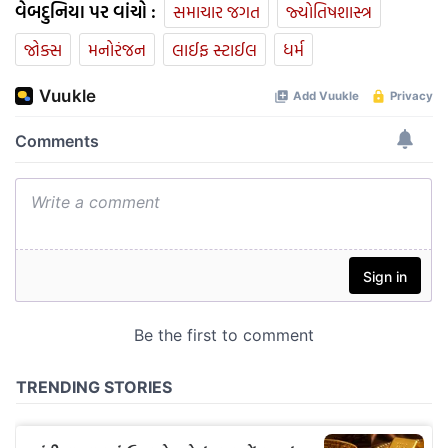
વેબદુનિયા પર વાંચો :
સમાચાર જગત
જ્યોતિષશાસ્ત્ર
જોક્સ
મનોરંજન
લાઈફ સ્ટાઈલ
ધર્મ