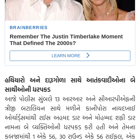
હથિયારો અને દારૂગોળા સાથે આતંકવાદીઓના બે
સાથીઓની ધરપકડ
આજે પોલીસ સુંબલે 13 આરઆર અને સીઆરપીએફની
ત્રીજી બટાલિયન સાથે મળીને કાનીપોરા નાયદખાઈ
ઓર્ચાર્ડ્સમાંથી રઈસ અહમદ ડાર અને મોહમ્મદ શફી ડાર
નામના બે વ્યક્તિઓની ધરપકડ કરી હતી અને તેમના
કબજામાંથી 1 એકે 56, 30 રાઉન્ડ એકે 56 રાઈફલ, એક