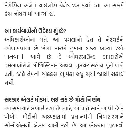
મેગેઝિન અને 1 ચાઈનીઝ ગ્રેનેડ જપ્ત કર્યા હતા. આ સંદર્ભે
કેસ નોંધવામાં આવ્યો છે.
આ કાર્યવાહીનો ઉદ્દેશ્ય શું છે?
અધિકારીઓના મતે, આ પગલાનો હેતુ તે નેટવર્કને
ઓળખવાનો છે જેના કારણે હુમલો શક્ય બન્યો હશે.
માનવામાં આવે છે કે ઓવરગ્રાઉન્ડ કામદારોએ
હુમલાખોરોને લોજિસ્ટિકલ અથવા ગુપ્તચર સહાય પૂરી પાડી
હતી, જોકે તેમની ચોક્કસ ભૂમિકા હજુ સુધી જાણી શકાઈ
નથી.
સરકાર એલર્ટ મોડમાં, લઈ શકે છે મોટો નિર્ણય
આ સમાચાર લખાઈ રહ્યા છે ત્યારે, એ વાત સામે આવી છે કે
પીએમ મોદીની અધ્યક્ષતામાં પ્રધાનમંત્રી નિવાસસ્થાને
સીસીએસની બેઠક ચાલી રહી છે. આ બેઠકમાં ગૃહમંત્રી