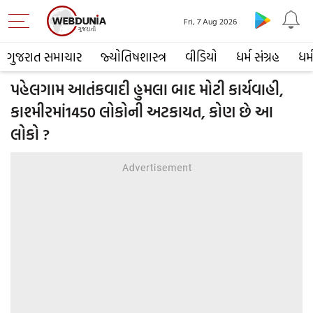
Fri, 7 Aug 2026
ગુજરાત સમાચાર
જ્યોતિષશાસ્ત્ર
વીડિયો
ધર્મ સંગ્રહ
ધર્
પહેલગામ આતંકવાદી હુમલા બાદ મોટી કાર્યવાહી,
કાશ્મીરમાં1450 લોકોની અટકાયત, કોણ છે આ
લોકો ?