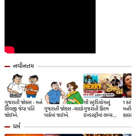
નવીનતમ
ગુજરાતી જોક્સ - મને
ઝી સ્ટુડિયોઝનું
1 કરોડ
શિવજી જેવા પતિ
ગુજરાતી જોક્સ -ચાલો
ગુજરાતી ફિલ્મ
મનીનુ શ
જોઈએ.
પાર્કમાં જઈએ.
ઇન્ડસ્ટ્રીમાં ભવ્ય
કાલરા ?
આગમન, સિદ્ધાર્થ
અને કે
ધર્મ
રાંદેરિયાની 'ટોમ એન્ડ
કરવાની
ચેરી' સાથે કરશે