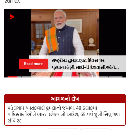
રહ્યા છે.
રાષ્ટ્રીય હાથવણાટ દિવસ પર
Read more
પ્રધાનમંત્રી મોદીની દેશવાસીઓને
અપીલૢ સ્થાનિક કપડાં પહેરો,
'GRWM' ટ્રેન્ડ ફોલો કરો
આગળનો લેખ
પહેલગામ આતંકવાદી હુમલાનો જવાબ, 48 કલાકમાં
પાકિસ્તાનીઓને ભારત છોડવાનો આદેશ, 65 વર્ષ જૂની સિંધુ જળ
સંધિ રદ