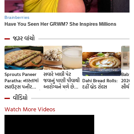
જરૂર વાંચો
Sprouts Paneer
સવારે ખાલી પેટ
Baby 
Paratha: નાસ્તામાં
જવાનું પાણી પીવાથી
Dahi Bread Rolls:
2026-
સ્પ્રાઉટ્સ પનીર
આરોગ્યને મળે છે
દહીં બ્રેડ રોલ્સ
સૌથી 
પરાઠા બનાવો, તમને
ફાયદા... ચાલો
ટૂંકા ન
વીડિયો
પ્રોટીનનો ડબલ ડોઝ
જાણીએ તેના ફાયદા
ટોચના
મળશે
અને ઉપયોગ કરવાની
યાદી 
Watch More Videos
યોગ્ય રીત