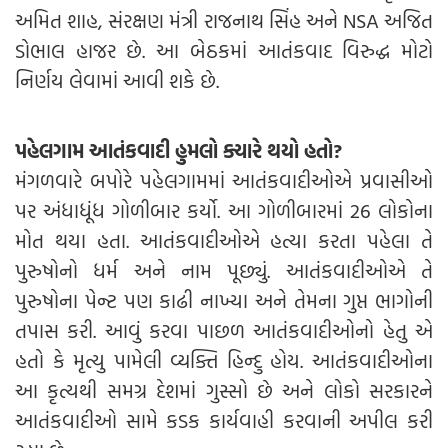
અમિત શાહ, સંરક્ષણ મંત્રી રાજનાથ સિંહ અને NSA અજિત
ડોભાલ હાજર છે. આ બેઠકમાં આતંકવાદ વિરુદ્ધ મોટો
નિર્ણય લેવામાં આવી શકે છે.
પહેલગામ આતંકવાદી હુમલો ક્યારે થયો હતો?
મંગળવારે બપોરે પહેલગામમાં આતંકવાદીઓએ પ્રવાસીઓ
પર અંધાધૂંધ ગોળીબાર કર્યો. આ ગોળીબારમાં 26 લોકોના
મોત થયા હતા. આતંકવાદીઓએ હત્યા કરતા પહેલા તે
પુરુષોનો ધર્મ અને નામ પૂછ્યું. આતંકવાદીઓએ તે
પુરુષોના પેન્ટ પણ કાઢી નાખ્યા અને તેમના ગુપ્ત ભાગોની
તપાસ કરી. આવું કરવા પાછળ આતંકવાદીઓનો હેતુ એ
હતો કે મૃત્યુ પામેલી વ્યક્તિ હિન્દુ હોય. આતંકવાદીઓના
આ કૃત્યથી સમગ્ર દેશમાં ગુસ્સો છે અને લોકો સરકારને
આતંકવાદીઓ સામે કડક કાર્યવાહી કરવાની અપીલ કરી