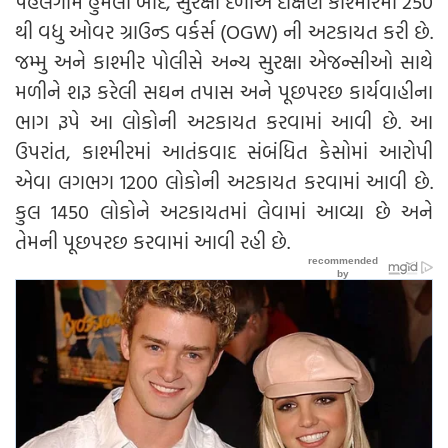
પહેલગામ હુમલા બાદ, સુરક્ષા દળોએ દક્ષિણ કાશ્મીરમાં 250
થી વધુ ઓવર ગ્રાઉન્ડ વર્કર્સ (OGW) ની અટકાયત કરી છે.
જમ્મુ અને કાશ્મીર પોલીસે અન્ય સુરક્ષા એજન્સીઓ સાથે
મળીને શરૂ કરેલી સઘન તપાસ અને પૂછપરછ કાર્યવાહીના
ભાગ રૂપે આ લોકોની અટકાયત કરવામાં આવી છે. આ
ઉપરાંત, કાશ્મીરમાં આતંકવાદ સંબંધિત કેસોમાં આરોપી
એવા લગભગ 1200 લોકોની અટકાયત કરવામાં આવી છે.
કુલ 1450 લોકોને અટકાયતમાં લેવામાં આવ્યા છે અને
તેમની પૂછપરછ કરવામાં આવી રહી છે.