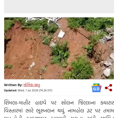
Written By:
મોનિકા સાહૂ
Updated:
Wed, 1 Jul 2026 (14:26 IST)
શિમલા-માતૌર હાઇવે પર સોલન જિલ્લાના ક્યારાર
વિસ્તારમાં ભારે ભૂસ્ખલન થયું. નામહોલ રૂટ પર તમામ