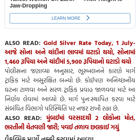
ALSO READ:
Gold Silver Rate Today, 1 July-
આજે સોના અને ચાંદીના ભાવમાં ઘટાડો થયો, સોનામાં
1,460 રૂપિયા અને ચાંદીમાં 5,900 રૂપિયાનો ઘટાડો થયો
પોલીસના જણાવ્યા અનુસાર, ભૂસ્ખલનને કારણે માર્ગ
ટ્રાફિક માટે અસુરક્ષિત બન્યો છે. કોઈપણ અનિચ્છનીય
ઘટના ટાળવા અને સરળ ટ્રાફિક પ્રવાહ જાળવવા માટે આ
નિર્ણય લેવામાં આવ્યો છે. માર્ગ પુનઃસ્થાપિત કરવા માટે
સંબંધિત વિભાગો પરિસ્થિતિ પર નજર રાખી રહ્યા છે.
ALSO READ:
મુંબઈમાં વરસાદથી 2 લોકોના મોત,
ભરતીની ચેતવણી જારી; પવઈ તળાવ છલકાઈ ગયું
વૈકલ્પિક માર્ગો નક્કી કરવામાં આવ્યા