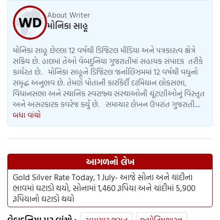
About Writer
મોનિકા સાહૂ
મોનિકા સાહૂ છેલ્લા 12 વર્ષથી ડિજિટલ મીડિયા અને પત્રકારત્વ ક્ષેત્રે
સક્રિય છે. હાલમાં તેઓ વેબદુનિયા ગુજરાતીમાં સહાયક સંપાદક તરીકે
કાર્યરત છે. મોનિકા સાહૂને ડિજિટલ જર્નાલિઝમમાં 12 વર્ષથી વધુનો
સમૃદ્ધ અનુભવ છે. તેમણે પોતાની કારકિર્દી દરમિયાન લોકસભા,
વિધાનસભા અને સ્થાનિક સ્વરાજ્ય સંસ્થાઓની ચૂંટણીઓનું વિસ્તૃત
અને અસરકારક કવરેજ કર્યું છે. સમાચાર લેખન ઉપરાંત ગુજરાતી....
બધા વાંચો
આગળનો લેખ
Gold Silver Rate Today, 1 July- આજે સોના અને ચાંદીના
ભાવમાં ઘટાડો થયો, સોનામાં 1,460 રૂપિયા અને ચાંદીમાં 5,900
રૂપિયાનો ઘટાડો થયો