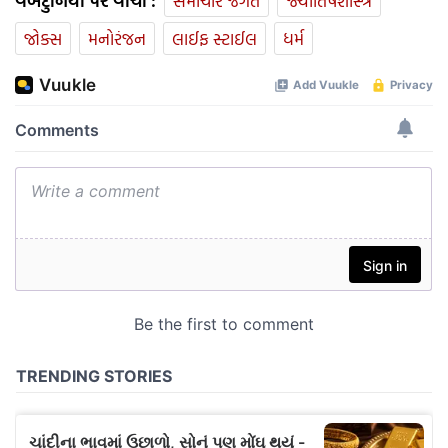
વેબદુનિયા પર વાંચો :
સમાચાર જગત
જ્યોતિષશાસ્ત્ર
જોક્સ
મનોરંજન
લાઈફ સ્ટાઈલ
ધર્મ