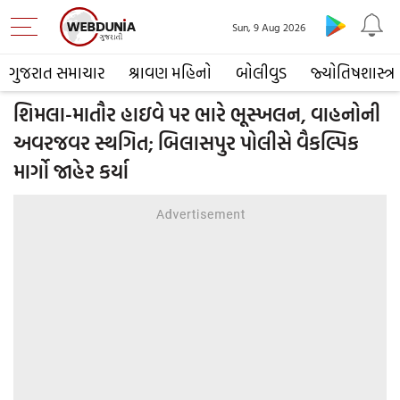
Sun, 9 Aug 2026
ગુજરાત સમાચાર
શ્રાવણ મહિનો
બોલીવુડ
જ્યોતિષશાસ્ત્ર
શિમલા-માતૌર હાઇવે પર ભારે ભૂસ્ખલન, વાહનોની
અવરજવર સ્થગિત; બિલાસપુર પોલીસે વૈકલ્પિક
માર્ગો જાહેર કર્યા