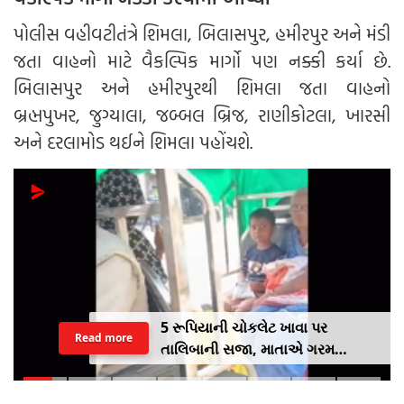
પોલીસ વહીવટીતંત્રે શિમલા, બિલાસપુર, હમીરપુર અને મંડી
જતા વાહનો માટે વૈકલ્પિક માર્ગો પણ નક્કી કર્યા છે.
બિલાસપુર અને હમીરપુરથી શિમલા જતા વાહનો
બ્રહ્મપુખર, જુગ્યાલા, જબ્બલ બ્રિજ, રાણીકોટલા, ખારસી
અને દરલામોડ થઈને શિમલા પહોંચશે.
5 રૂપિયાની ચોકલેટ ખાવા પર
Read more
તાલિબાની સજા, માતાએ ગરમ
ચપ્પુથી પુત્રના પગમાં આપ્યો ડામ,
દરવાજા બંધ કરીને નીકળી ગઈ પાર્ટીમાં