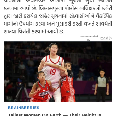
વાહનોની અવરજવર આગામી સૂચના સુધી સ્થગિત
કરવામાં આવી છે. બિલાસપુરના પોલીસ અધિક્ષકની કચેરી
દ્વારા જારી કરાયેલ જાહેર સૂચનામાં રહેવાસીઓને વૈકલ્પિક
માર્ગોનો ઉપયોગ કરવા અને મુસાફરી કરતી વખતે સાવચેતી
રાખવા વિનંતી કરવામાં આવી છે.