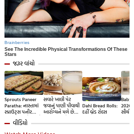
જરૂર વાંચો
Sprouts Paneer
સવારે ખાલી પેટ
Baby 
Paratha: નાસ્તામાં
જવાનું પાણી પીવાથી
Dahi Bread Rolls:
2026-
સ્પ્રાઉટ્સ પનીર
આરોગ્યને મળે છે
દહીં બ્રેડ રોલ્સ
સૌથી 
પરાઠા બનાવો, તમને
ફાયદા... ચાલો
ટૂંકા ન
વીડિયો
પ્રોટીનનો ડબલ ડોઝ
જાણીએ તેના ફાયદા
ટોચના
મળશે
અને ઉપયોગ કરવાની
યાદી 