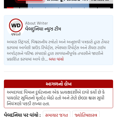
લાગુ કરવામાં આવશે, જેમાં AI
એક્સપ્રેસનો અનુભવ ફરજિયાત
હશે.
About Writer
વેબદુનિયા ન્યુઝ ટીમ
અમારા સ્ટ્રિંગર્સ, વિશ્વસનીય સ્ત્રોતો અને અનુભવી પત્રકારો દ્વારા તૈયાર
કરવામાં આવેલી ગ્રાઉંડ રિપોર્ટ્સ, સ્પેશ્યલ રિપોર્ટ્સ અને રીયલ ટાઈમ
અપડેટ્સને વરિષ્ઠ સંપાદકો દ્વારા સાવધાનીપૂર્વક તપાસીને જાણીને
પ્રકાશિત કરવામાં આવે છે....
બધા વાંચો
આગળનો લેખ
અમદાવાદ વિમાન દુર્ઘટનાના એક પ્રત્યક્ષદર્શીએ દાવો કર્યો છે કે
પાયલોટ સુમિતનો મૃતદેહ બેઠો હતો અને તેણે છેલ્લા શ્વાસ સુધી
નિયંત્રણો પકડી રાખ્યા હતા.
વેબદુનિયા પર વાંચો :
સમાચાર જગત
જ્યોતિષશાસ્ત્ર