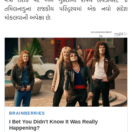
તમિલનાડુના રાજકીય પરિદૃશ્યમાં એક નવો સંદેશ
મોકલવાની અપેક્ષા છે.