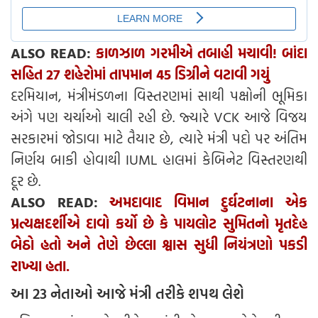
ALSO READ:
કાળઝાળ ગરમીએ તબાહી મચાવી! બાંદા
સહિત 27 શહેરોમાં તાપમાન 45 ડિગ્રીને વટાવી ગયું
દરમિયાન, મંત્રીમંડળના વિસ્તરણમાં સાથી પક્ષોની ભૂમિકા
અંગે પણ ચર્ચાઓ ચાલી રહી છે. જ્યારે VCK આજે વિજય
સરકારમાં જોડાવા માટે તૈયાર છે, ત્યારે મંત્રી પદો પર અંતિમ
નિર્ણય બાકી હોવાથી IUML હાલમાં કેબિનેટ વિસ્તરણથી
દૂર છે.
ALSO READ:
અમદાવાદ વિમાન દુર્ઘટનાના એક
પ્રત્યક્ષદર્શીએ દાવો કર્યો છે કે પાયલોટ સુમિતનો મૃતદેહ
બેઠો હતો અને તેણે છેલ્લા શ્વાસ સુધી નિયંત્રણો પકડી
રાખ્યા હતા.
આ 23 નેતાઓ આજે મંત્રી તરીકે શપથ લેશે