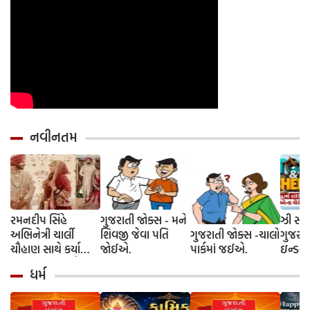
નવીનતમ
રમનદીપ સિંહે
ગુજરાતી જોક્સ - મને
ઝી સ્ટુ
અભિનેત્રી ચાર્લી
શિવજી જેવા પતિ
ગુજરાતી જોક્સ -ચાલો
ગુજરાત
ચૌહાણ સાથે કર્યા
જોઈએ.
પાર્કમાં જઈએ.
ઇન્ડસ્ટ્
લગ્ન, જશ્નમાં ક્રિકેટ
આગમન, 
ધર્મ
જગતના કલાકારોની
રાંદેરિ
હાજરી
ચેરી' સ
શરૂઆત;