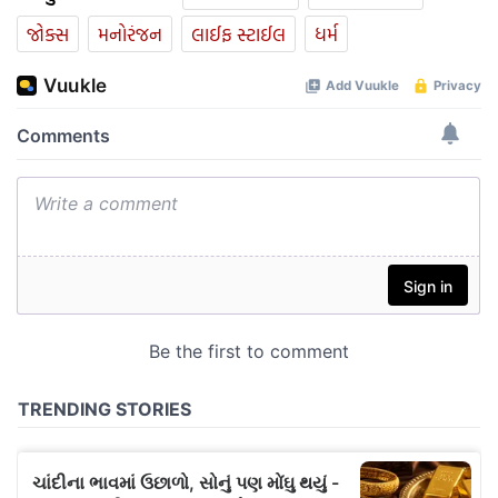
જોક્સ
મનોરંજન
લાઈફ સ્ટાઈલ
ધર્મ