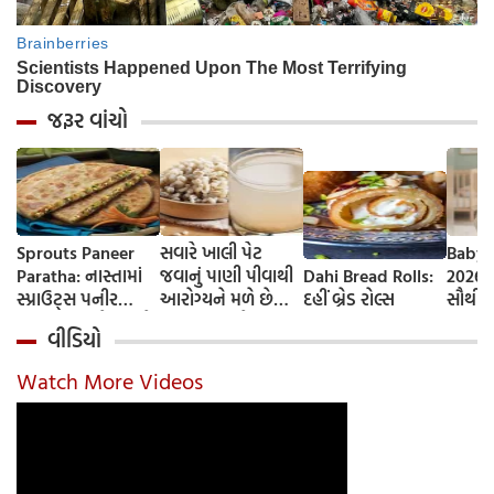
જરૂર વાંચો
Sprouts Paneer
સવારે ખાલી પેટ
Baby 
Paratha: નાસ્તામાં
જવાનું પાણી પીવાથી
Dahi Bread Rolls:
2026-
સ્પ્રાઉટ્સ પનીર
આરોગ્યને મળે છે
દહીં બ્રેડ રોલ્સ
સૌથી 
પરાઠા બનાવો, તમને
ફાયદા... ચાલો
ટૂંકા ન
વીડિયો
પ્રોટીનનો ડબલ ડોઝ
જાણીએ તેના ફાયદા
ટોચના
મળશે
અને ઉપયોગ કરવાની
યાદી 
Watch More Videos
યોગ્ય રીત