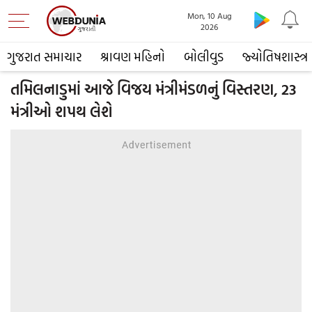
Mon, 10 Aug
2026
ગુજરાત સમાચાર
શ્રાવણ મહિનો
બોલીવુડ
જ્યોતિષશાસ્ત્ર
તમિલનાડુમાં આજે વિજય મંત્રીમંડળનું વિસ્તરણ, 23
મંત્રીઓ શપથ લેશે