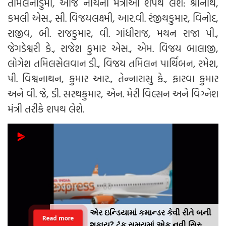
તમિલનાડુમાં, આજે નીચેના મંત્રીઓ શપથ લેશે: શ્રીનાથ,
કમલી એસ., સી. વિજયલક્ષ્મી, આર.વી. રંજીથકુમાર, વિનોદ,
રાજીવ, બી. રાજકુમાર, વી. ગાંધીરાજ, મથન રાજા પી.,
જેગડેશ્વરી કે., રાજેશ કુમાર એસ., એમ. વિજય બાલાજી,
લોગેશ તમિલસેલવાન ડી., વિજય તમિલન પાર્થિબન, રમેશ,
પી. વિશ્વનાથન, કુમાર આર., તેન્નારાસુ કે., ફારવા કુમાર
અને વી. જે, ડી. સરથકુમાર, એન. મેરી વિલ્સન અને વિગ્નેશ
મંત્રી તરીકે શપથ લેશે.
એર ઇન્ડિયામાં કમાન્ડર કેવી રીતે બની
Read more
શકાય? ટૂંક સમયમાં એક નવી સિસ્ટમ