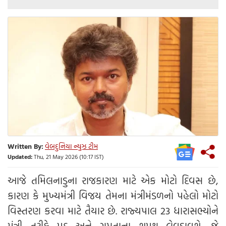
Written By:
વેબદુનિયા ન્યુઝ ટીમ
Updated:
Thu, 21 May 2026 (10:17 IST)
આજે તમિલનાડુના રાજકારણ માટે એક મોટો દિવસ છે,
કારણ કે મુખ્યમંત્રી વિજય તેમના મંત્રીમંડળનો પહેલો મોટો
વિસ્તરણ કરવા માટે તૈયાર છે. રાજ્યપાલ 23 ધારાસભ્યોને
મંત્રી તરીકે પદ અને ગુપ્તતાના શપથ લેવડાવશે, જે