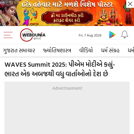
Fri, 7 Aug 2026
ગુજરાત સમાચાર
જ્યોતિષશાસ્ત્ર
વીડિયો
ધર્મ સંગ્રહ
ધર્
WAVES Summit 2025: પીએમ મોદીએ કહ્યું-
ભારત એક અબજથી વધુ વાર્તાઓનો દેશ છે