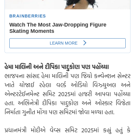
હેમા માલિની અને દીપિકા પાદુકોણ પણ પહોંચ્યા
ભાજપના સાંસદ હેમા માલિની પણ જિયો કન્વેન્શન સેન્ટર
ખાતે યોજાઈ રહેલા વર્લ્ડ ઓડિયો વિઝ્યુઅલ અને
એન્ટરટેઈનમેન્ટ સમિટ 2025માં હાજરી આપવા પહોંચ્યા
હતા. અભિનેત્રી દીપિકા પાદુકોણ અને ઓસ્કાર વિજેતા
નિર્માતા ગુનીત મોંગા પણ સમિટમાં જોવા મળ્યા હતા.
પ્રધાનમંત્રી મોદીએ વેવ્સ સમિટ 2025માં કહ્યું હતું કે