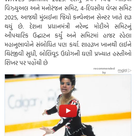
વિઝ્યુઅલ અને મનોરંજન સમિટ, 4-દિવસીય વેવ્સ સમિટ
2025, આજથી મુંબઈના જિયો કન્વેન્શન સેન્ટર ખાતે શરૂ
થયું છે. દેશના પ્રધાનમંત્રી નરેન્દ્ર મોદીએ સમિટનું
ઔપચારિક ઉદ્ઘાટન કર્યું અને સમિટમાં હાજર રહેલા
મહાનુભાવોને સંબોધિત પણ કર્યા. શાહરૂખ ખાનથી લઈને
ચિરંજીવી સુધી, બોલિવૂડ ઉદ્યોગની ઘણી પ્રખ્યાત હસ્તીઓ
શિખર પર પહોંચી છે