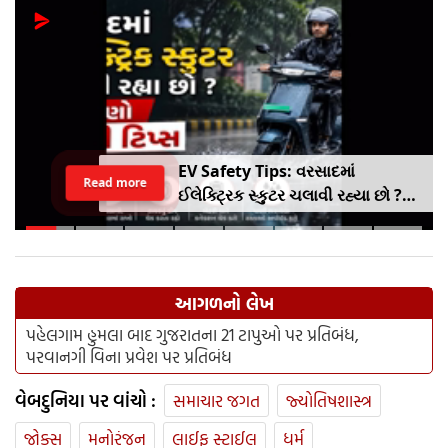
EV Safety Tips: વરસાદમાં
Read more
ઈલેક્ટ્રિક સ્કુટર ચલાવી રહ્યા છો ?
આ નાનકડી ભૂલ પડી શકે છે ભારે ..
જાણો સેફ્ટી ટિપ્સ
આગળનો લેખ
પહેલગામ હુમલા બાદ ગુજરાતના 21 ટાપુઓ પર પ્રતિબંધ,
પરવાનગી વિના પ્રવેશ પર પ્રતિબંધ
વેબદુનિયા પર વાંચો :
સમાચાર જગત
જ્યોતિષશાસ્ત્ર
જોક્સ
મનોરંજન
લાઈફ સ્ટાઈલ
ધર્મ