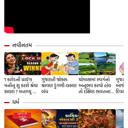
નવીનતમ
1 કરોડની પ્રાઈઝ
ગુજરાતી જોક્સ-
ચોમાસામાં સ્વર્ગનો
ગુજરાત
મનીનુ શુ કરશે શ્રેયા
શ્રાવણ ડુંગળી-લસણ
અનુભવ કરવો હોય
આજે તો
કાલરા ? બતાવ્યુ ક્યા
બંધ
તો દક્ષિણ ભારતના
દિવસ 
અને કેવી રીતે
આ 5 સ્થળોની જરૂર
ધર્મ
કરવાની છે ઈન્વેસ્ટ
મુલાકાત લો