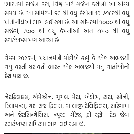
'ભારતમાં સર્જન કરો, વિશ્વ માટે સર્જન કરો'નો આ યોગ્ય
સમય છે. આ સમિટમાં 90 થી વધુ દેશોના 10 હજારથી વધુ
પ્રતિનિધિઓ ભાગ લઈ રહ્યા છે. આ સમિટમાં ૧૦૦૦ થી વધુ
સર્જકો, ૩૦૦ થી વધુ કંપનીઓ અને ૩૫૦ થી વધુ
સ્ટાર્ટઅપ્સ પણ આવ્યા છે.
વેવ્સ 2025માં, પ્રધાનમંત્રી મોદીએ કહ્યું કે એક અબજથી
વધુ વસ્તી ધરાવતો ભારત એક અબજથી વધુ વાર્તાઓનો
દેશ પણ છે.
નેટફ્લિક્સ, એમેઝોન, ગૂગલ, મેટા, એડોબ, ટાટા, સોની,
રિલાયન્સ, યશ રાજ ફિલ્મ્સ, બાલાજી ટેલિફિલ્મ્સ, સારેગામા
અને જેટસિન્થેસિસ, ન્યુરલ ગેરેજ, ફ્રી સ્ટ્રીમ ટેક જેવા
સ્ટાર્ટઅપ્સ સમિટમાં ભાગ લઈ રહ્યા છે.