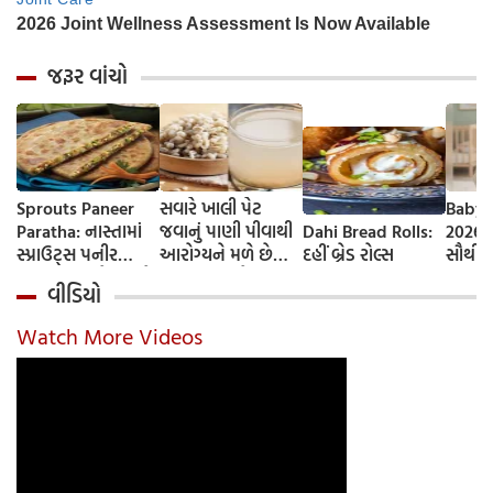
જરૂર વાંચો
Sprouts Paneer
સવારે ખાલી પેટ
Baby 
Paratha: નાસ્તામાં
જવાનું પાણી પીવાથી
Dahi Bread Rolls:
2026-
સ્પ્રાઉટ્સ પનીર
આરોગ્યને મળે છે
દહીં બ્રેડ રોલ્સ
સૌથી 
પરાઠા બનાવો, તમને
ફાયદા... ચાલો
ટૂંકા ન
વીડિયો
પ્રોટીનનો ડબલ ડોઝ
જાણીએ તેના ફાયદા
ટોચના
મળશે
અને ઉપયોગ કરવાની
યાદી 
Watch More Videos
યોગ્ય રીત