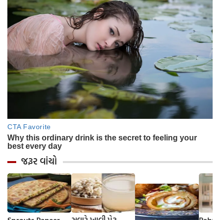
જરૂર વાંચો