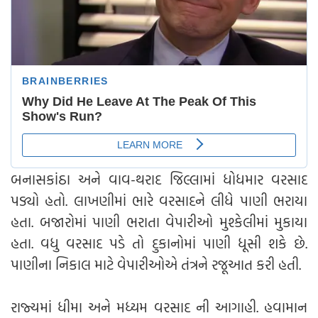
બનાસકાંઠા અને વાવ-થરાદ જિલ્લામાં ધોધમાર વરસાદ
પડ્યો હતો. લાખણીમાં ભારે વરસાદને લીધે પાણી ભરાયા
હતા. બજારોમાં પાણી ભરાતા વેપારીઓ મુશ્કેલીમાં મુકાયા
હતા. વધુ વરસાદ પડે તો દુકાનોમાં પાણી ધૂસી શકે છે.
પાણીના નિકાલ માટે વેપારીઓએ તંત્રને રજૂઆત કરી હતી.
રાજ્યમાં ધીમા અને મધ્યમ વરસાદ ની આગાહી. હવામાન