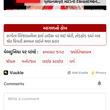
પ્રધાનમંત્રી મોદીની દેશવાસીઓને
અપીલૢ સ્થાનિક કપડાં પહેરો,
'GRWM' ટ્રેન્ડ ફોલો કરો
આગળનો લેખ
સંગીતા બિજલાનીના ફાર્મ હાઉસ પર થઈ ચોરી, તોડફોડ કર્યા બાદ
ચોર કિમતી સામાન લઈને થયા ફરાર
વેબદુનિયા પર વાંચો :
સમાચાર જગત
જ્યોતિષશાસ્ત્ર
જોક્સ
મનોરંજન
લાઈફ સ્ટાઈલ
ધર્મ