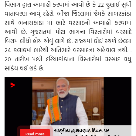
વિભાગ દ્વારા આગાહી કરવામાં આવી છે કે 22 જુલાઈ સુધી
વાતાવરણ આવું રહેશે. બીજા જિલ્લામાં જેમકે સાબરકાંઠા
સાથે બનાસકાંઠા માં ભારે વરસાદની આગાહી કરવામાં
આવી છે. ગુજરાતમાં મોટા ભાગના વિસ્તારોમાં વરસાદે
વિરામ લીધો હોય એવું લાગે છે. રાજ્યમાં કોઈ સ્થળે છેલ્લા
24 કલાકમાં ભારેથી અતિભારે વરસાદના અહેવાલ નથી. .
20 તારીખ પછી દરિયાકાંઠાના વિસ્તારોમાં વરસાદ વધુ
સક્રિય થઈ શકે છે.
રાષ્ટ્રીય હાથવણાટ દિવસ પર
Read more