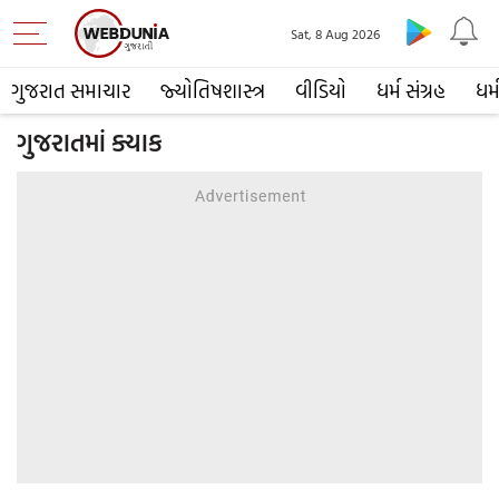
Sat, 8 Aug 2026
ગુજરાત સમાચાર
જ્યોતિષશાસ્ત્ર
વીડિયો
ધર્મ સંગ્રહ
ધર્
ગુજરાતમાં ક્યાક