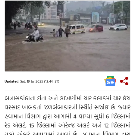
Updated:
Sat, 19 Jul 2025 (13:44 IST)
બનાસકાંઠાના દાંતા અને લાખણીમાં ચાર કલાકમાં ચાર ઇંચ
વરસાદ ખાબકતાં જળબંબાકારની સ્થિતિ સર્જાઇ છે. જ્યારે
હવામાન વિભાગ દ્વારા આગામી 4 વાગ્યા સુધી 6 જિલ્લામાં
રેડ એલર્ટ, 15 જિલ્લામાં ઓરેન્જ એલર્ટ અને 12 જિલ્લામાં
યલો એલર્ટ આપવામાં આવ્યું છે. હવામાન વિભાગ દ્વારા