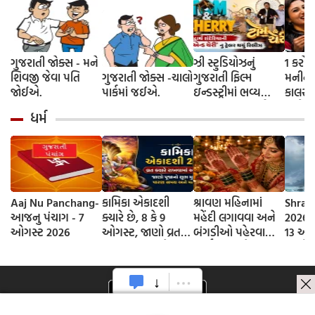
ગુજરાતી જોક્સ - મને
ઝી સ્ટુડિયોઝનું
1 કરોડ
શિવજી જેવા પતિ
ગુજરાતી જોક્સ -ચાલો
ગુજરાતી ફિલ્મ
મનીનુ શ
જોઈએ.
પાર્કમાં જઈએ.
ઇન્ડસ્ટ્રીમાં ભવ્ય
કાલરા ?
આગમન, સિદ્ધાર્થ
અને કે
ધર્મ
રાંદેરિયાની 'ટોમ એન્ડ
કરવાની
ચેરી' સાથે કરશે
શરૂઆત; ટ્રેલર થયું
રિલીઝ
Aaj Nu Panchang-
કામિકા એકાદશી
શ્રાવણ મહિનામાં
Shrav
આજનુ પંચાગ - 7
ક્યારે છે, 8 કે 9
મહેંદી લગાવવા અને
2026 D
ઓગસ્ટ 2026
ઓગસ્ટ, જાણો વ્રતની
બંગડીઓ પહેરવાના
13 ઓગ
સાચી તિથી અને
ધાર્મિક કારણો
જાણો
ભગવાન વિષ્ણુની
શ્રાવણ
પૂજાનું શુભ મુહૂર્ત
સોમવાર