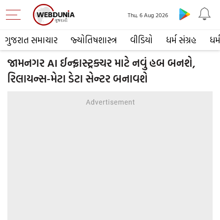
Thu, 6 Aug 2026
ગુજરાત સમાચાર
જ્યોતિષશાસ્ત્ર
વીડિયો
ધર્મ સંગ્રહ
ધર્
જામનગર AI ઈન્ફ્રાસ્ટ્રક્ચર માટે નવું હબ બનશે,
રિલાયન્સ-મેટા ડેટા સેન્ટર બનાવશે