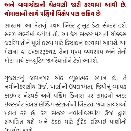
અને વાવાઝોડાની ચેતવણી જારી કરવામાં આવી છે.
ચોમાસાની સાથે પશ્ચિમી વિક્ષેપ પણ સક્રિય છે
ભારતમાં આ મેટાનું પ્રથમ બિલ્ટ-ટુ-સુટ ડેટા સેન્ટર હશે.
સરળ શબ્દોમાં કહીએ તો, આ ડેટા સેન્ટર મેટાની ચોક્કસ
જરૂરિયાતોને પૂર્ણ કરવા માટે ડિઝાઇન કરવામાં આવશે. આ
મેટાના AI ઈન્ફ્રાસ્ટ્રક્ચર, તેના મુખ્ય વ્યવસાય અને તેની
મોટા પાયે કમ્પ્યુટિંગ જરૂરિયાતોને ટેકો આપશે.
ગુજરાતનું જામનગર એક વ્યૂહાત્મક સ્થાન છે. તે
નવીનીકરણીય ઉર્જા, પાણીની ઉપલબ્ધતા, જિયોનું વ્યાપક
ફાઇબર નેટવર્ક અને પશ્ચિમ કિનારા પર સમુદ્રની અંદર
ઇન્ટરનેટ કેબલ લેન્ડિંગ સ્ટેશનોની નિકટતા જેવા ફાયદાઓ
પ્રદાન કરે છે. ડેટા સેન્ટર નવીનીકરણીય ઉર્જા દ્વારા
સંચાલિત થશે અને ઠંડક માટે ટ્રીટેડ દરિયાઈ પાણીનો
ઉપયોગ કરશે.