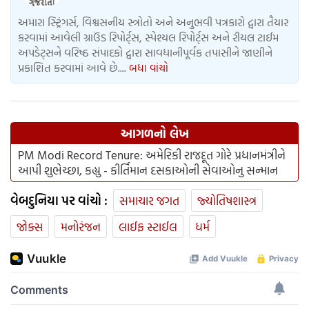
અમારા સ્ટ્રિંગર્સ, વિશ્વસનીય સ્ત્રોતો અને અનુભવી પત્રકારો દ્વારા તૈયાર
કરવામાં આવેલી ગ્રાઉંડ રિપોર્ટ્સ, સ્પેશ્યલ રિપોર્ટ્સ અને રીયલ ટાઈમ
અપડેટ્સને વરિષ્ઠ સંપાદકો દ્વારા સાવધાનીપૂર્વક તપાસીને જાણીને
પ્રકાશિત કરવામાં આવે છે....
બધા વાંચો
આગળનો લેખ
PM Modi Record Tenure: અમેરિકી રાજદૂત ગોરે પ્રધાનમંત્રીને
આપી શુભેચ્છા, કહ્યુ - કીર્તિમાન દસકાઓની સેવાઓનુ સન્માન
વેબદુનિયા પર વાંચો :
સમાચાર જગત
જ્યોતિષશાસ્ત્ર
જોક્સ
મનોરંજન
લાઈફ સ્ટાઈલ
ધર્મ