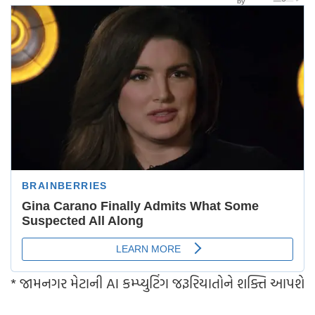
* જામનગર મેટાની AI કમ્પ્યુટિંગ જરૂરિયાતોને શક્તિ આપશે