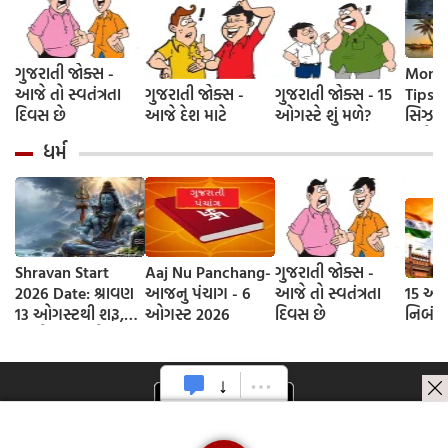
ગુજરાતી જોક્સ -
Monso
આજે તો સ્વતંત્રતા
ગુજરાતી જોક્સ -
ગુજરાતી જોક્સ - 15
Tips-
દિવસ છે
આજે દેશ માટે
ઓગસ્ટે શું મળે?
સિઝનમા
સાથે ફ
ધર્મ
5 ટ્રાવ
વીકએન્ડ
પરફેક્
Shravan Start
Aaj Nu Panchang-
ગુજરાતી જોક્સ -
2026 Date: શ્રાવણ
આજનુ પંચાગ - 6
આજે તો સ્વતંત્રતા
15 ઓગ
13 ઓગસ્ટથી શરૂ,
ઓગસ્ટ 2026
દિવસ છે
નિબંધ
જાણો આવખતે
શ્રાવણના કેટલા
સોમવાર રહેશે