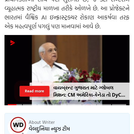
વ્યૂહાત્મક રાષ્ટ્રીય માળખા તરીકે ઓળખે છે. આ પ્રોજેક્ટને
ભારતમાં વૈશ્વિક AI ઇન્ફ્રાસ્ટ્રક્ચર રોકાણ આકર્ષવા તરફ
એક મહત્વપૂર્ણ પગલું પણ માનવામાં આવે છે.
વાયબ્રન્ટ ગુજરાત માટે ગ્લોબલ
Read more
મિશન: CM અમેરિકા-કેનેડા તો DyCM
હર્ષ સંઘવી જાપાન-યુરોપ ગજવશે
About Writer
વેબદુનિયા ન્યુઝ ટીમ