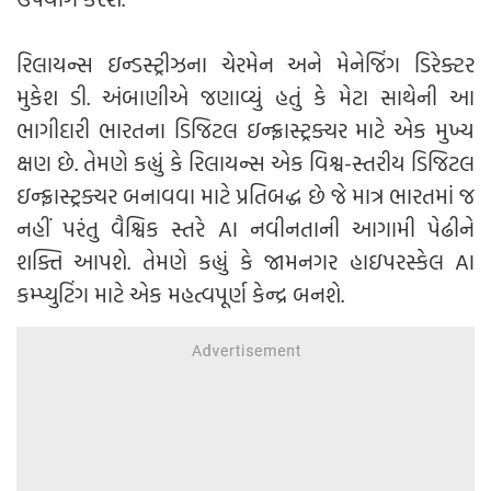
રિલાયન્સ ઇન્ડસ્ટ્રીઝના ચેરમેન અને મેનેજિંગ ડિરેક્ટર
મુકેશ ડી. અંબાણીએ જણાવ્યું હતું કે મેટા સાથેની આ
ભાગીદારી ભારતના ડિજિટલ ઇન્ફ્રાસ્ટ્રક્ચર માટે એક મુખ્ય
ક્ષણ છે. તેમણે કહ્યું કે રિલાયન્સ એક વિશ્વ-સ્તરીય ડિજિટલ
ઇન્ફ્રાસ્ટ્રક્ચર બનાવવા માટે પ્રતિબદ્ધ છે જે માત્ર ભારતમાં જ
નહીં પરંતુ વૈશ્વિક સ્તરે AI નવીનતાની આગામી પેઢીને
શક્તિ આપશે. તેમણે કહ્યું કે જામનગર હાઇપરસ્કેલ AI
કમ્પ્યુટિંગ માટે એક મહત્વપૂર્ણ કેન્દ્ર બનશે.