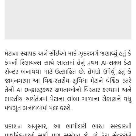
મેટાના સ્થાપક અને સીઈઓ માર્ક ઝુકરબર્ગે જણાવ્યું હતું કે
કંપની રિલાયન્સ સાથે ભારતમાં તેનું પ્રથમ AI-સક્ષમ ડેટા
સેન્ટર બનાવવા માટે ઉત્સાહિત છે. તેમણે ઉમેર્યું હતું કે
જામનગરમાં આ વિશ્વ-સ્તરીય સુવિધા મેટાને વૈશ્વિક સ્તરે
તેની AI ઇન્ફ્રાસ્ટ્રક્ચર ક્ષમતાઓનો વિસ્તાર કરવામાં અને
ભારતીય અર્થતંત્રમાં મેટાના લાંબા ગાળાના રોકાણને વધુ
મજબૂત બનાવવામાં મદદ કરશે.
પ્રકાશન અનુસાર, આ ભાગીદારી ભારત સરકારની
પ્રાથમિકતાઓ સાથે પણ સુસંગત છે, જે ડેટા સેન્ટરોને