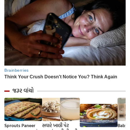
જરૂર વાંચો
Sprouts Paneer
સવારે ખાલી પેટ
Baby 