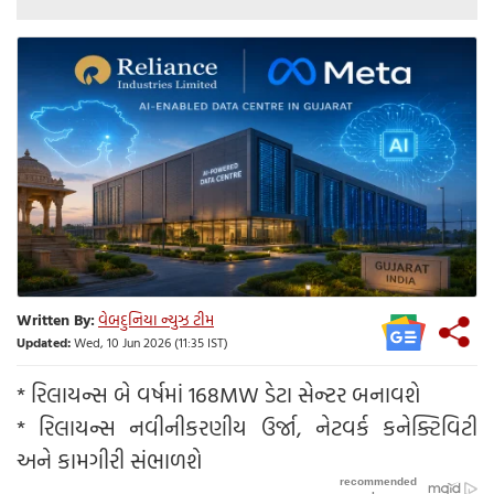
Written By:
વેબદુનિયા ન્યુઝ ટીમ
Updated:
Wed, 10 Jun 2026 (11:35 IST)
* રિલાયન્સ બે વર્ષમાં 168MW ડેટા સેન્ટર બનાવશે
* રિલાયન્સ નવીનીકરણીય ઉર્જા, નેટવર્ક કનેક્ટિવિટી
અને કામગીરી સંભાળશે