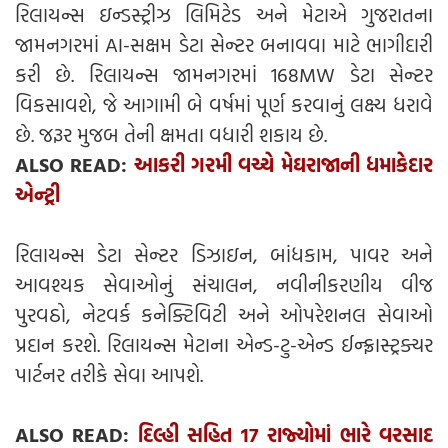
રિલાયન્સ ઇન્ડસ્ટ્રીઝ લિમિટેડ અને મેટાએ ગુજરાતના
જામનગરમાં AI-સક્ષમ ડેટા સેન્ટર બનાવવા માટે ભાગીદારી
કરી છે. રિલાયન્સ જામનગરમાં 168MW ડેટા સેન્ટર
વિકસાવશે, જે આગામી બે વર્ષમાં પૂર્ણ કરવાનું લક્ષ્ય ધરાવે
છે. જરૂર મુજબ તેની ક્ષમતા વધારી શકાય છે.
ALSO READ:
આકરી ગરમી વચ્ચે મેઘરાજાની ધમાકેદાર
એન્ટ્રી
રિલાયન્સ ડેટા સેન્ટર ડિઝાઇન, બાંધકામ, પાવર અને
આવશ્યક સેવાઓનું સંચાલન, નવીનીકરણીય વીજ
પુરવઠો, નેટવર્ક કનેક્ટિવિટી અને ઓપરેશનલ સેવાઓ
પ્રદાન કરશે. રિલાયન્સ મેટાના એન્ડ-ટુ-એન્ડ ઈન્ફ્રાસ્ટ્રક્ચર
પાર્ટનર તરીકે સેવા આપશે.
ALSO READ:
દિલ્હી સહિત 17 રાજ્યોમાં ભારે વરસાદ