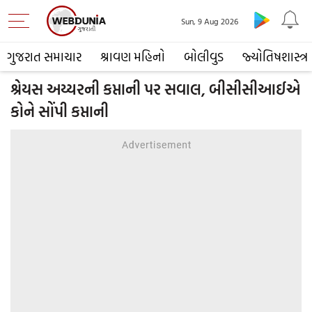
Sun, 9 Aug 2026
ગુજરાત સમાચાર
શ્રાવણ મહિનો
બોલીવુડ
જ્યોતિષશાસ્ત્ર
શ્રેયસ અય્યરની કપ્તાની પર સવાલ, બીસીસીઆઈએ
કોને સોંપી કપ્તાની