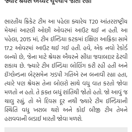
જ્યારે શ્રેયસ ઐય્યર ચૂપચાપ જોતો રહ્યો
ભારતીય ક્રિકેટ ટીમ આ પહેલા ક્યારેય T20 આંતરરાષ્ટ્રીય
મેચમાં આટલી ઓછી ઓવરમાં આઉટ થઈ ન હતી. આ
પહેલા, 2015 માં, ટીમ ઈન્ડિયા કટકમાં દક્ષિણ આફ્રિકા સામે
17.2 ઓવરમાં આઉટ થઈ ગઈ હતી. હવે, એક નવો રેકોર્ડ
બન્યો છે, જેના માટે શ્રેયસ ઐયરને સીધા જવાબદાર ઠેરવી
શકાય છે. જ્યારે ટીમ ઈન્ડિયા બોલિંગ કરી રહી હતી અને
ઈંગ્લેન્ડના બેટ્સમેન ઝડપી ગતિએ રન બનાવી રહ્યા હતા,
ત્યારે પણ શ્રેયસ તેના બોલરો સાથે વધુ વાત કરતો જોવા
મળતો ન હતો. તે ફક્ત બધું શાંતિથી જોતો હતો. જો આવું જ
ચાલુ રહ્યું, તો એ દિવસ દૂર નથી જ્યારે ટીમ ઈન્ડિયાની
સ્થિતિ વધુ ખરાબ થશે અને કોઈ બીજી ટીમ તેમને
હરાવવાની બડાઈ મારતી જોવા મળશે.