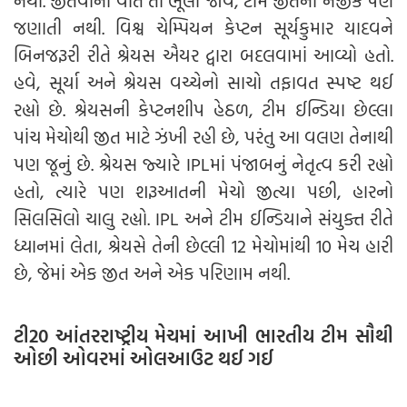
નથી. જીતવાની વાત તો ભૂલી જાવ, ટીમ જીતની નજીક પણ
જણાતી નથી. વિશ્વ ચેમ્પિયન કેપ્ટન સૂર્યકુમાર યાદવને
બિનજરૂરી રીતે શ્રેયસ ઐયર દ્વારા બદલવામાં આવ્યો હતો.
હવે, સૂર્યા અને શ્રેયસ વચ્ચેનો સાચો તફાવત સ્પષ્ટ થઈ
રહ્યો છે. શ્રેયસની કેપ્ટનશીપ હેઠળ, ટીમ ઈન્ડિયા છેલ્લા
પાંચ મેચોથી જીત માટે ઝંખી રહી છે, પરંતુ આ વલણ તેનાથી
પણ જૂનું છે. શ્રેયસ જ્યારે IPLમાં પંજાબનું નેતૃત્વ કરી રહ્યો
હતો, ત્યારે પણ શરૂઆતની મેચો જીત્યા પછી, હારનો
સિલસિલો ચાલુ રહ્યો. IPL અને ટીમ ઈન્ડિયાને સંયુક્ત રીતે
ધ્યાનમાં લેતા, શ્રેયસે તેની છેલ્લી 12 મેચોમાંથી 10 મેચ હારી
છે, જેમાં એક જીત અને એક પરિણામ નથી.
ટી20 આંતરરાષ્ટ્રીય મેચમાં આખી ભારતીય ટીમ સૌથી
ઓછી ઓવરમાં ઓલઆઉટ થઈ ગઈ