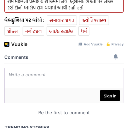
રામ મંદિરના પ્રસાદ ચોરી કેસમાં નવો ખુલાસો: ભક્તો પર નકલી
રસીદોનો આરોપ લગાવવામાં આવી રહ્યો હતો
વેબદુનિયા પર વાંચો :
સમાચાર જગત
જ્યોતિષશાસ્ત્ર
જોક્સ
મનોરંજન
લાઈફ સ્ટાઈલ
ધર્મ