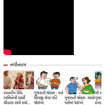
નવીનતમ
રમનદીપ સિંહે
ગુજરાતી જોક્સ - મને
ઝી સ્ટુ
અભિનેત્રી ચાર્લી
શિવજી જેવા પતિ
ગુજરાતી જોક્સ -ચાલો
ગુજરાત
ચૌહાણ સાથે કર્યા
જોઈએ.
પાર્કમાં જઈએ.
ઇન્ડસ્ટ્