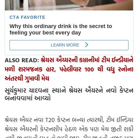
ALSO READ:
શ્રેયસ ઐય્યરની કપ્તાનીમાં ટીમ ઈન્ડીયાને
મળી શરમજનક હાર, પહેલીવાર 100 થી વધુ રનોના
અંતરથી ગુમાવી મેચ
સૂર્યકુમાર યાદવના સ્થાને શ્રેયસ ઐયરને નવો કેપ્ટન
બનાવવામાં આવ્યો
શ્રેયસ ઐયર નવા T20 કેપ્ટન બન્યા ત્યારથી, ટીમ ઈન્ડિયા
શ્રેયસ ઐયરની કેપ્ટનશીપ હેઠળ એક પણ મેચ જીતી શકી