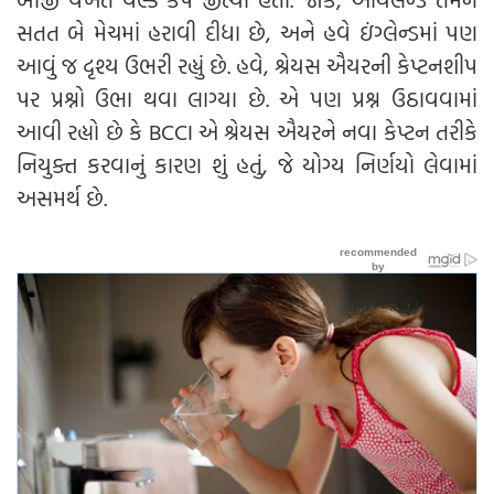
સતત બે મેચમાં હરાવી દીધા છે, અને હવે ઇંગ્લેન્ડમાં પણ
આવું જ દૃશ્ય ઉભરી રહ્યું છે. હવે, શ્રેયસ ઐયરની કેપ્ટનશીપ
પર પ્રશ્નો ઉભા થવા લાગ્યા છે. એ પણ પ્રશ્ન ઉઠાવવામાં
આવી રહ્યો છે કે BCCI એ શ્રેયસ ઐયરને નવા કેપ્ટન તરીકે
નિયુક્ત કરવાનું કારણ શું હતું, જે યોગ્ય નિર્ણયો લેવામાં
અસમર્થ છે.