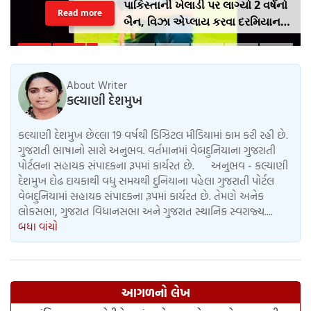
પાકિસ્તાની ખેલાડી પર લાગ્યો 2 વર્ષનો
Read more
બૈન, વિઝા એપ્લાય કરવા દરમિયાન
આપી ખોટી માહિતી
About Writer
કલ્યાણી દેશમુખ
કલ્યાણી દેશમુખ છેલ્લા 19 વર્ષથી ડિઝિટલ મીડિયામાં કામ કરી રહી છે.
ગુજરાતી ભાષાનો સારો અનુભવ. વર્તમાનમાં વેબદુનિયાના ગુજરાતી
પોર્ટલના સહાયક સંપાદકના રૂપમાં કાર્યરત છે. અનુભવ - કલ્યાણી
દેશમુખ દોઢ દાયકાથી વધુ સમયથી દુનિયાના પહેલા ગુજરાતી પોર્ટલ
વેબદુનિયામાં સહાયક સંપાદકના રૂપમાં કાર્યરત છે. તેમણે અનેક
લોકસભા, ગુજરાત વિધાનસભા અને ગુજરાત સ્થાનિક સ્વરાજ્ય....
બધા વાંચો
આગળનો લેખ