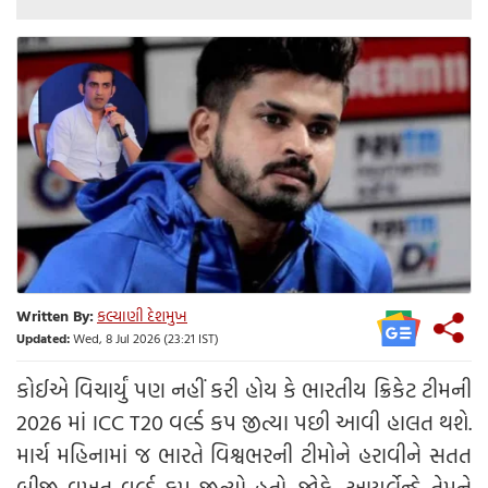
Written By:
કલ્યાણી દેશમુખ
Updated:
Wed, 8 Jul 2026 (23:21 IST)
કોઈએ વિચાર્યું પણ નહીં કરી હોય કે ભારતીય ક્રિકેટ ટીમની
2026 માં ICC T20 વર્લ્ડ કપ જીત્યા પછી આવી હાલત થશે.
માર્ચ મહિનામાં જ ભારતે વિશ્વભરની ટીમોને હરાવીને સતત
બીજી વખત વર્લ્ડ કપ જીત્યો હતો. જોકે, આયર્લેન્ડે તેમને