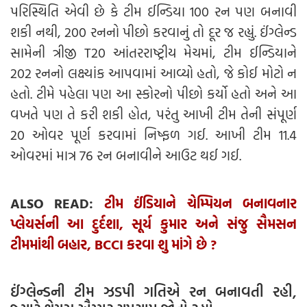
પરિસ્થિતિ એવી છે કે ટીમ ઈન્ડિયા 100 રન પણ બનાવી
શકી નથી, 200 રનનો પીછો કરવાનું તો દૂર જ રહ્યું. ઈંગ્લેન્ડ
સામેની ત્રીજી T20 આંતરરાષ્ટ્રીય મેચમાં, ટીમ ઈન્ડિયાને
202 રનનો લક્ષ્યાંક આપવામાં આવ્યો હતો, જે કોઈ મોટો ન
હતો. ટીમે પહેલા પણ આ સ્કોરનો પીછો કર્યો હતો અને આ
વખતે પણ તે કરી શકી હોત, પરંતુ આખી ટીમ તેની સંપૂર્ણ
20 ઓવર પૂર્ણ કરવામાં નિષ્ફળ ગઈ. આખી ટીમ 11.4
ઓવરમાં માત્ર 76 રન બનાવીને આઉટ થઈ ગઈ.
ALSO READ:
ટીમ ઈંડિયાને ચેમ્પિયન બનાવનાર
પ્લેયર્સની આ દુર્દશા, સૂર્ય કુમાર અને સંજુ સૈમસન
ટીમમાંથી બહાર, BCCI કરવા શુ માંગે છે ?
ઈંગ્લેન્ડની ટીમ ઝડપી ગતિએ રન બનાવતી રહી,