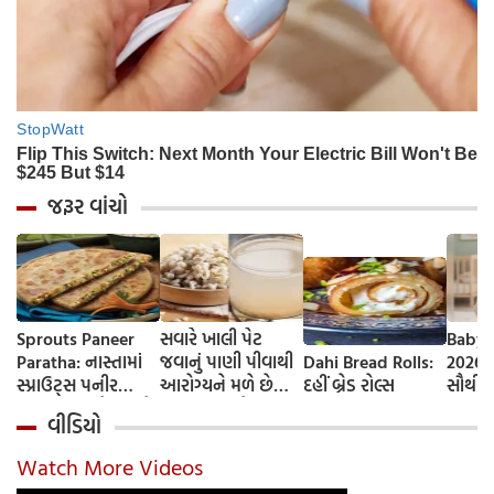
જરૂર વાંચો
Sprouts Paneer
સવારે ખાલી પેટ
Baby 
Paratha: નાસ્તામાં
જવાનું પાણી પીવાથી
Dahi Bread Rolls:
2026-
સ્પ્રાઉટ્સ પનીર
આરોગ્યને મળે છે
દહીં બ્રેડ રોલ્સ
સૌથી 
પરાઠા બનાવો, તમને
ફાયદા... ચાલો
ટૂંકા ન
વીડિયો
પ્રોટીનનો ડબલ ડોઝ
જાણીએ તેના ફાયદા
ટોચના
મળશે
અને ઉપયોગ કરવાની
યાદી 
Watch More Videos
યોગ્ય રીત