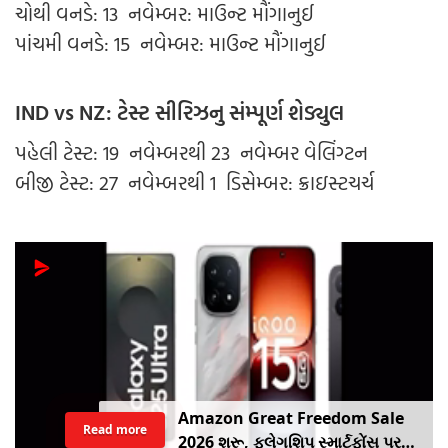
ચોથી વનડે: 13 નવેમ્બર: માઉન્ટ મૌંગાનુઈ
પાંચમી વનડે: 15 નવેમ્બર: માઉન્ટ મૌંગાનુઈ
IND vs NZ: ટેસ્ટ સીરિઝનુ સંમ્પૂર્ણ શેડ્યુલ
પહેલી ટેસ્ટ: 19 નવેમ્બરથી 23 નવેમ્બર વેલિંગ્ટન
બીજી ટેસ્ટ: 27 નવેમ્બરથી 1 ડિસેમ્બર: ક્રાઇસ્ટચર્ચ
Amazon Great Freedom Sale
Read more
2026 શરૂ, ફ્લેગશિપ સ્માર્ટફોંસ પર