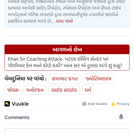
અમારા સ્ટ્રિંગર્સ, વિશ્વસનીય સ્ત્રોતો અને અનુભવી પત્રકારો દ્વારા તૈયાર
કરવામાં આવેલી ગ્રાઉંડ રિપોર્ટ્સ, સ્પેશ્યલ રિપોર્ટ્સ અને રીયલ ટાઈમ
અપડેટ્સને વરિષ્ઠ સંપાદકો દ્વારા સાવધાનીપૂર્વક તપાસીને જાણીને
પ્રકાશિત કરવામાં આવે છે....
બધા વાંચો
આગળનો લેખ
Khan Sir Coaching Attack- પટણા કોચિંગ સેન્ટર પર
ગોળીબાર કેમ અને કોણે કર્યો? ખાન ​​સર એ હુમલા અંગે શું કહ્યું?
વેબદુનિયા પર વાંચો :
સમાચાર જગત
જ્યોતિષશાસ્ત્ર
જોક્સ
મનોરંજન
લાઈફ સ્ટાઈલ
ધર્મ