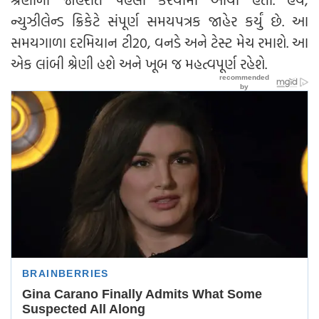
ન્યુઝીલેન્ડ ક્રિકેટે સંપૂર્ણ સમયપત્રક જાહેર કર્યું છે. આ
સમયગાળા દરમિયાન ટી20, વનડે અને ટેસ્ટ મેચ રમાશે. આ
એક લાંબી શ્રેણી હશે અને ખૂબ જ મહત્વપૂર્ણ રહેશે.