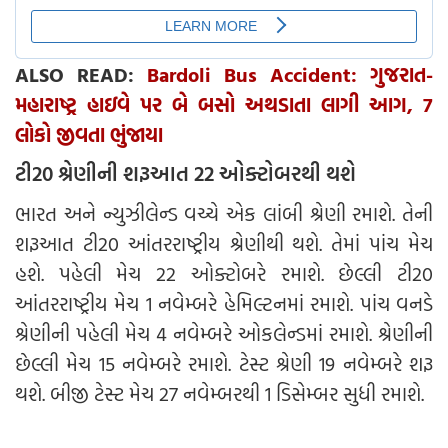
ALSO READ:
Bardoli Bus Accident: ગુજરાત-
મહારાષ્ટ્ર હાઇવે પર બે બસો અથડાતા લાગી આગ, 7
લોકો જીવતા ભુંજાયા
ટી20 શ્રેણીની શરૂઆત 22 ઓક્ટોબરથી થશે
ભારત અને ન્યુઝીલેન્ડ વચ્ચે એક લાંબી શ્રેણી રમાશે. તેની
શરૂઆત ટી20 આંતરરાષ્ટ્રીય શ્રેણીથી થશે. તેમાં પાંચ મેચ
હશે. પહેલી મેચ 22 ઓક્ટોબરે રમાશે. છેલ્લી ટી20
આંતરરાષ્ટ્રીય મેચ 1 નવેમ્બરે હેમિલ્ટનમાં રમાશે. પાંચ વનડે
શ્રેણીની પહેલી મેચ 4 નવેમ્બરે ઓકલેન્ડમાં રમાશે. શ્રેણીની
છેલ્લી મેચ 15 નવેમ્બરે રમાશે. ટેસ્ટ શ્રેણી 19 નવેમ્બરે શરૂ
થશે. બીજી ટેસ્ટ મેચ 27 નવેમ્બરથી 1 ડિસેમ્બર સુધી રમાશે.