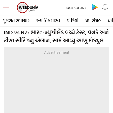
Sat, 8 Aug 2026
ગુજરાત સમાચાર
જ્યોતિષશાસ્ત્ર
વીડિયો
ધર્મ સંગ્રહ
ધર્
IND vs NZ: ભારત-ન્યુઝીલેંડ વચ્ચે ટેસ્ટ, વનડે અને
ટી20 સીરિઝનુ એલાન, સામે આવ્યુ આખુ શેડ્યુલ