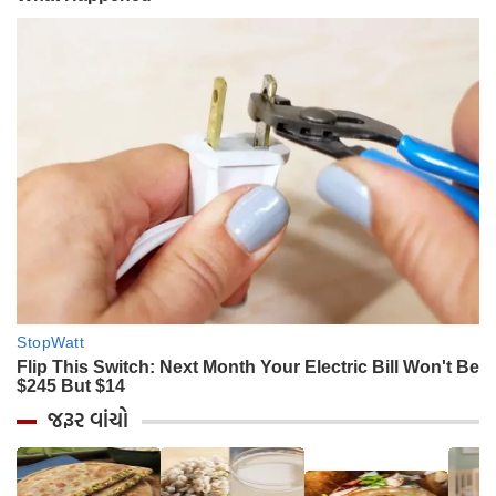
જરૂર વાંચો