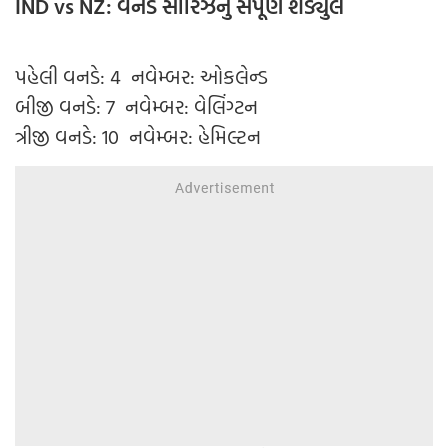
IND vs NZ: વનડે સીરિઝનુ સંપૂર્ણ શેડ્યુલ
પહેલી વનડે: 4 નવેમ્બર: ઓકલેન્ડ
બીજી વનડે: 7 નવેમ્બર: વેલિંગ્ટન
ત્રીજી વનડે: 10 નવેમ્બર: હેમિલ્ટન