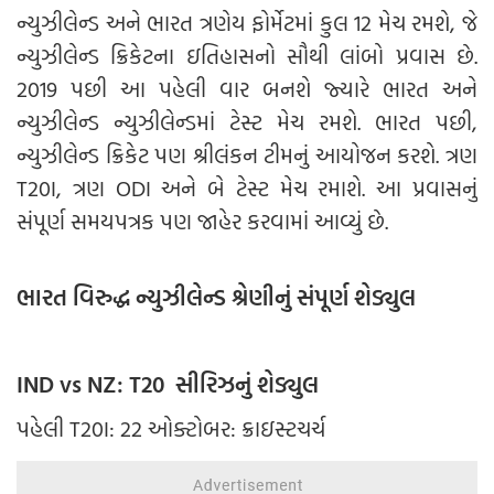
ન્યુઝીલેન્ડ અને ભારત ત્રણેય ફોર્મેટમાં કુલ 12 મેચ રમશે, જે
ન્યુઝીલેન્ડ ક્રિકેટના ઇતિહાસનો સૌથી લાંબો પ્રવાસ છે.
2019 પછી આ પહેલી વાર બનશે જ્યારે ભારત અને
ન્યુઝીલેન્ડ ન્યુઝીલેન્ડમાં ટેસ્ટ મેચ રમશે. ભારત પછી,
ન્યુઝીલેન્ડ ક્રિકેટ પણ શ્રીલંકન ટીમનું આયોજન કરશે. ત્રણ
T20I, ત્રણ ODI અને બે ટેસ્ટ મેચ રમાશે. આ પ્રવાસનું
સંપૂર્ણ સમયપત્રક પણ જાહેર કરવામાં આવ્યું છે.
ભારત વિરુદ્ધ ન્યુઝીલેન્ડ શ્રેણીનું સંપૂર્ણ શેડ્યુલ
IND vs NZ: T20 સીરિઝનું શેડ્યુલ
પહેલી T20I: 22 ઓક્ટોબર: ક્રાઇસ્ટચર્ચ