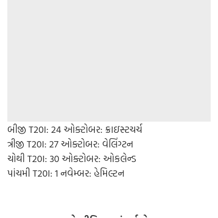
બીજી T20I: 24 ઓક્ટોબર: ક્રાઇસ્ટચર્ચ
ત્રીજી T20I: 27 ઓક્ટોબર: વેલિંગ્ટન
ચોથી T20I: 30 ઓક્ટોબર: ઓકલેન્ડ
પાંચમી T20I: 1 નવેમ્બર: હેમિલ્ટન