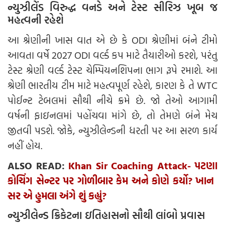
ન્યુઝીલેંડ વિરુદ્ધ વનડે અને ટેસ્ટ સીરિઝ ખૂબ જ
મહત્વની રહેશે
આ શ્રેણીની ખાસ વાત એ છે કે ODI શ્રેણીમાં બંને ટીમો
આવતા વર્ષે 2027 ODI વર્લ્ડ કપ માટે તૈયારીઓ કરશે, પરંતુ
ટેસ્ટ શ્રેણી વર્લ્ડ ટેસ્ટ ચેમ્પિયનશિપના ભાગ રૂપે રમાશે. આ
શ્રેણી ભારતીય ટીમ માટે મહત્વપૂર્ણ રહેશે, કારણ કે તે WTC
પોઈન્ટ ટેબલમાં સૌથી નીચે ક્રમે છે. જો તેઓ આગામી
વર્ષની ફાઇનલમાં પહોંચવા માંગે છે, તો તેમણે બંને મેચ
જીતવી પડશે. જોકે, ન્યુઝીલેન્ડની ધરતી પર આ સરળ કાર્ય
નહીં હોય.
ALSO READ:
Khan Sir Coaching Attack- પટણા
કોચિંગ સેન્ટર પર ગોળીબાર કેમ અને કોણે કર્યો? ખાન ​​
સર એ હુમલા અંગે શું કહ્યું?
ન્યુઝીલેન્ડ ક્રિકેટના ઇતિહાસનો સૌથી લાંબો પ્રવાસ