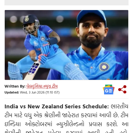
Written By:
વેબદુનિયા ન્યુઝ ટીમ
Updated:
Wed, 3 Jun 2026 (11:10 IST)
India vs New Zealand Series Schedule:
ભારતીય
ટીમ માટે વધુ એક શ્રેણીની જાહેરાત કરવામાં આવી છે. ટીમ
ઇન્ડિયા ઓક્ટોબરમાં ન્યુઝીલેન્ડનો પ્રવાસ કરશે. આ
શ્રેણીની જાહેરાત પહેલા કરવામાં આવી હતી. હવે,