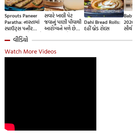
Sprouts Paneer
સવારે ખાલી પેટ
Baby 
Paratha: નાસ્તામાં
જવાનું પાણી પીવાથી
Dahi Bread Rolls:
2026-
સ્પ્રાઉટ્સ પનીર
આરોગ્યને મળે છે
દહીં બ્રેડ રોલ્સ
સૌથી 
પરાઠા બનાવો, તમને
ફાયદા... ચાલો
ટૂંકા ન
વીડિયો
પ્રોટીનનો ડબલ ડોઝ
જાણીએ તેના ફાયદા
ટોચના
મળશે
અને ઉપયોગ કરવાની
યાદી 
Watch More Videos
યોગ્ય રીત