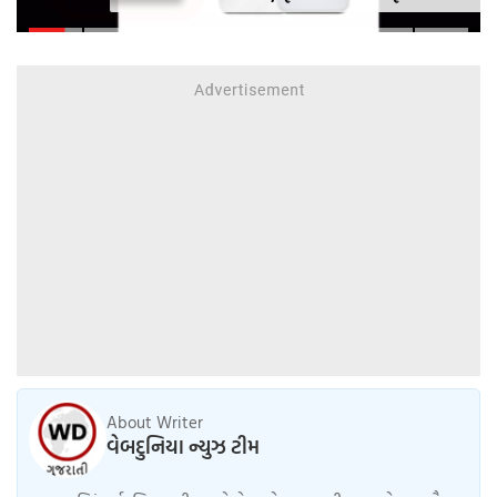
બંપર ડિસ્કાઉંટ, ચેક કરો ઓફર
About Writer
વેબદુનિયા ન્યુઝ ટીમ