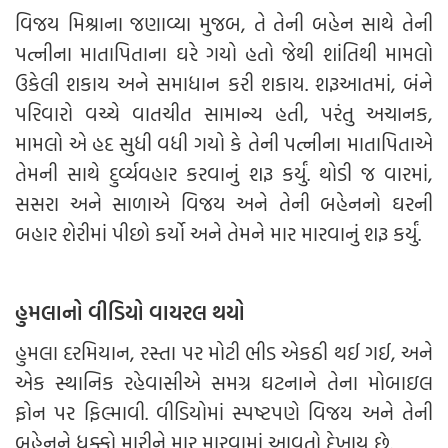
વિજય મિશ્રાના જણાવ્યા મુજબ, તે તેની બહેન સાથે તેની
પત્નીના માતાપિતાના ઘરે ગયો હતો જેથી શાંતિથી મામલો
ઉકેલી શકાય અને સમાધાન કરી શકાય. શરૂઆતમાં, બંને
પરિવારો વચ્ચે વાતચીત સામાન્ય હતી, પરંતુ અચાનક,
મામલો એ હદ સુધી વધી ગયો કે તેની પત્નીના માતાપિતાએ
તેમની સાથે દુર્વ્યવહાર કરવાનું શરૂ કર્યું. થોડી જ વારમાં,
સસરા અને સાળાએ વિજય અને તેની બહેનનો ઘરની
બહાર શેરીમાં પીછો કર્યો અને તેમને માર મારવાનું શરૂ કર્યું.
હુમલાનો વીડિયો વાયરલ થયો
હુમલા દરમિયાન, રસ્તા પર મોટી ભીડ એકઠી થઈ ગઈ, અને
એક સ્થાનિક રહેવાસીએ સમગ્ર ઘટનાને તેના મોબાઇલ
ફોન પર ફિલ્માવી. વીડિયોમાં સ્પષ્ટપણે વિજય અને તેની
બહેનને ધક્કો મારીને માર મારવામાં આવતો દેખાય છે.