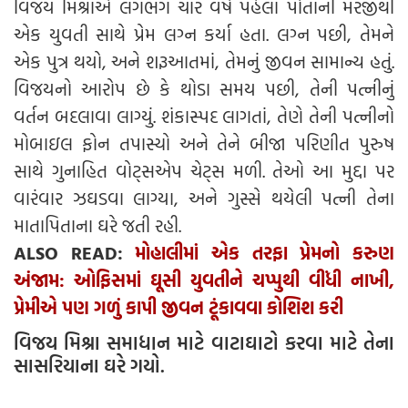
વિજય મિશ્રાએ લગભગ ચાર વર્ષ પહેલાં પોતાની મરજીથી
એક યુવતી સાથે પ્રેમ લગ્ન કર્યા હતા. લગ્ન પછી, તેમને
એક પુત્ર થયો, અને શરૂઆતમાં, તેમનું જીવન સામાન્ય હતું.
વિજયનો આરોપ છે કે થોડા સમય પછી, તેની પત્નીનું
વર્તન બદલાવા લાગ્યું. શંકાસ્પદ લાગતાં, તેણે તેની પત્નીનો
મોબાઇલ ફોન તપાસ્યો અને તેને બીજા પરિણીત પુરુષ
સાથે ગુનાહિત વોટ્સએપ ચેટ્સ મળી. તેઓ આ મુદ્દા પર
વારંવાર ઝઘડવા લાગ્યા, અને ગુસ્સે થયેલી પત્ની તેના
માતાપિતાના ઘરે જતી રહી.
ALSO READ:
મોહાલીમાં એક તરફા પ્રેમનો કરુણ
અંજામ: ઓફિસમાં ઘૂસી યુવતીને ચપ્પુથી વીંધી નાખી,
પ્રેમીએ પણ ગળું કાપી જીવન ટૂંકાવવા કોશિશ કરી
વિજય મિશ્રા સમાધાન માટે વાટાઘાટો કરવા માટે તેના
સાસરિયાના ઘરે ગયો.