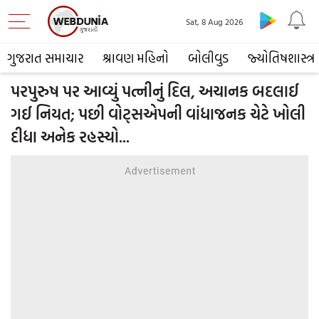
Sat, 8 Aug 2026
ગુજરાત સમાચાર
શ્રાવણ મહિનો
બોલીવુડ
જ્યોતિષશાસ્ત્ર
પરપુરુષ પર આવ્યું પત્નીનું દિલ, અચાનક બદલાઈ
ગઈ નિયત; પછી વોટ્સએપની વાંધાજનક ચેટે ખોલી
દીધા અનેક રહસ્યો...