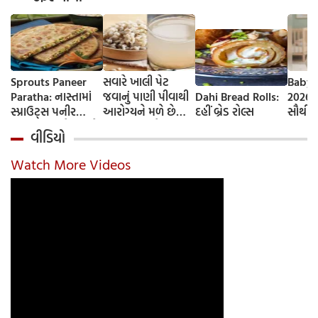
Sprouts Paneer
સવારે ખાલી પેટ
Baby 
Paratha: નાસ્તામાં
જવાનું પાણી પીવાથી
Dahi Bread Rolls:
2026-
સ્પ્રાઉટ્સ પનીર
આરોગ્યને મળે છે
દહીં બ્રેડ રોલ્સ
સૌથી 
પરાઠા બનાવો, તમને
ફાયદા... ચાલો
ટૂંકા ન
વીડિયો
પ્રોટીનનો ડબલ ડોઝ
જાણીએ તેના ફાયદા
ટોચના
મળશે
અને ઉપયોગ કરવાની
યાદી 
Watch More Videos
યોગ્ય રીત