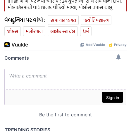
IITian બાબા પર નવા આરોપો: 24 યુવતીઓ સાથે સંબંધોના દાવા,
મોબાઈલમાંથી વાંધાજનક વીડિયો મળ્યા; પોલીસ તપાસ ચાલુ
વેબદુનિયા પર વાંચો :
સમાચાર જગત
જ્યોતિષશાસ્ત્ર
જોક્સ
મનોરંજન
લાઈફ સ્ટાઈલ
ધર્મ