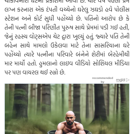
ચોંકાવનારી ઘટના પ્રકાશમાં આવી છે. ચાર વર્ષ પહેલાં પ્રેમ
લગ્ન કરનારા એક દંપતી વચ્ચેનો ઘરેલુ ઝઘડો હવે પોલીસ
સ્ટેશન અને કોર્ટ સુધી પહોંચ્યો છે. પતિનો આરોપ છે કે
તેની પત્ની બીજા પરિણીત પુરુષ સાથે પ્રેમમાં પડી ગઈ હતી,
જેનું રહસ્ય વોટ્સએપ ચેટ દ્વારા ખુલ્યું હતું. જ્યારે પતિ તેની
બહેન સાથે મામલો ઉકેલવા માટે તેના સાસરિયાના ઘરે
પહોંચ્યો ત્યારે પત્નીના પરિવારે બંનેને શેરીમાં બેરહેમીથી
માર માર્યો હતો. હુમલાનો લાઇવ વીડિયો સોશિયલ મીડિયા
પર પણ વાયરલ થઈ રહ્યો છે.