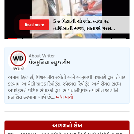
5 રૂપિયાની ચોકલેટ ખાવા પર
Read more
તાલિબાની સજા, માતાએ ગરમ
ચપ્પુથી પુત્રના પગમાં આપ્યો ડામ,
દરવાજા બંધ કરીને નીકળી ગઈ પાર્ટીમાં
About Writer
વેબદુનિયા ન્યુઝ ટીમ
અમારા સ્ટ્રિંગર્સ, વિશ્વસનીય સ્ત્રોતો અને અનુભવી પત્રકારો દ્વારા તૈયાર
કરવામાં આવેલી ગ્રાઉંડ રિપોર્ટ્સ, સ્પેશ્યલ રિપોર્ટ્સ અને રીયલ ટાઈમ
અપડેટ્સને વરિષ્ઠ સંપાદકો દ્વારા સાવધાનીપૂર્વક તપાસીને જાણીને
પ્રકાશિત કરવામાં આવે છે....
બધા વાંચો
આગળનો લેખ