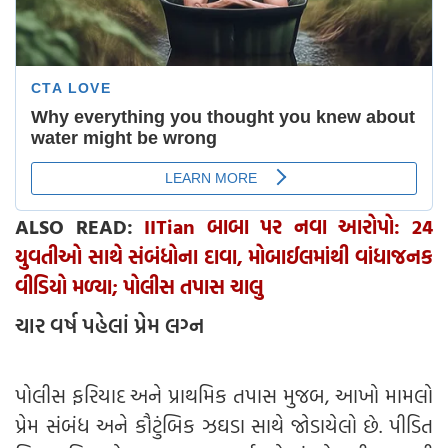
ALSO READ:
IITian બાબા પર નવા આરોપો: 24
યુવતીઓ સાથે સંબંધોના દાવા, મોબાઈલમાંથી વાંધાજનક
વીડિયો મળ્યા; પોલીસ તપાસ ચાલુ
ચાર વર્ષ પહેલાં પ્રેમ લગ્ન
પોલીસ ફરિયાદ અને પ્રાથમિક તપાસ મુજબ, આખો મામલો
પ્રેમ સંબંધ અને કૌટુંબિક ઝઘડા સાથે જોડાયેલો છે. પીડિત