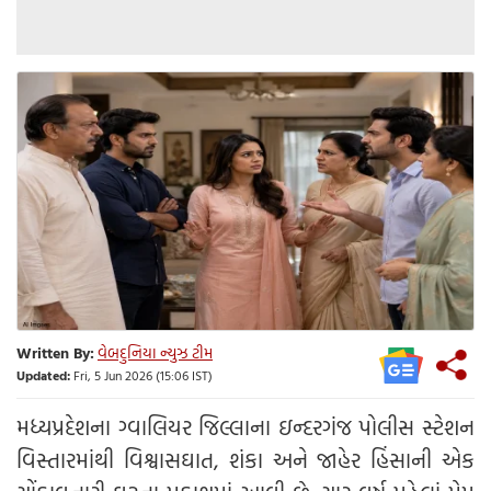
Written By:
વેબદુનિયા ન્યુઝ ટીમ
Updated:
Fri, 5 Jun 2026 (15:06 IST)
મધ્યપ્રદેશના ગ્વાલિયર જિલ્લાના ઇન્દરગંજ પોલીસ સ્ટેશન
વિસ્તારમાંથી વિશ્વાસઘાત, શંકા અને જાહેર હિંસાની એક