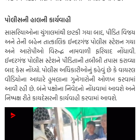
પોલીસની હાલની કાર્યવાહી
સાસરિયાઓના ચુંગાલમાંથી છટકી ગયા બાદ, પીડિત વિજય
અને તેની બહેન તાત્કાલિક ઈન્દરગંજ પોલીસ સ્ટેશન ગયા
અને આરોપીઓ વિરુદ્ધ નામવાળી ફરિયાદ નોંધાવી.
ઈન્દરગંજ પોલીસ સ્ટેશને પીડિતાની તબીબી તપાસ કરાવ્યા
બાદ કેસ નોંધ્યો. પોલીસ અધિકારીઓનું કહેવું છે કે વાયરલ
વીડિયોના આધારે હુમલાના ગુનેગારોની ઓળખ કરવામાં
આવી રહી છે. બંને પક્ષોના નિવેદનો નોંધવામાં આવશે અને
નિષ્પક્ષ રીતે કાયદેસરની કાર્યવાહી કરવામાં આવશે.