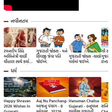
નવીનતમ
રમનદીપ સિંહે
ગુજરાતી જોક્સ - મને
ઝી સ્ટુ
અભિનેત્રી ચાર્લી
શિવજી જેવા પતિ
ગુજરાતી જોક્સ -ચાલો
ગુજરાત
ચૌહાણ સાથે કર્યા
જોઈએ.
પાર્કમાં જઈએ.
ઇન્ડસ્ટ્
લગ્ન, જશ્નમાં ક્રિકેટ
આગમન, 
ધર્મ
જગતના કલાકારોની
રાંદેરિ
હાજરી
ચેરી' સ
શરૂઆત;
રિલીઝ
Happy Shravan
Aaj Nu Panchang-
Hanuman Chalisa
2026 Wishes In
આજનુ પંચાગ - 8
Gujarati - હનુમાન
શનિ ચાલીસ
Gujarati:
ઓગસ્ટ , 20226
ચાલીસા ગુજરાતી
Chalis