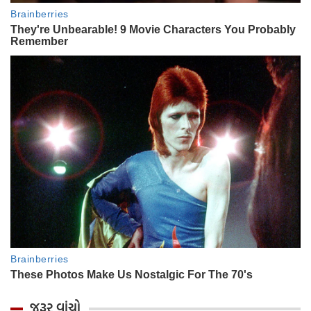
જરૂર વાંચો