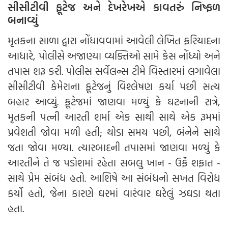
સીસીટીવી ફૂટેજ અને દેખરેખએ કાવતરું નિષ્ફળ
બનાવ્યું
મૃતકના સાળા દ્વારા નોંધાવવામાં આવેલી લેખિત ફરિયાદના
આધારે, પોલીસે અજાણ્યા વ્યક્તિઓ સામે કેસ નોંધ્યો અને
તપાસ શરૂ કરી. પોલીસ સર્વેલન્સ ટીમે વિસ્તારમાં લગાવેલા
સીસીટીવી કેમેરાના ફૂટેજનું વિશ્લેષણ કર્યા પછી સત્ય
બહાર આવ્યું. ફૂટેજમાં જાણવા મળ્યું કે ઘટનાની રાત્રે,
મૃતકની પત્ની આરતી શર્મા એક સાથી સાથે એક રૂમમાં
પ્રવેશતી જોવા મળી હતી; થોડા સમય પછી, બંનેને સાથે
જતા જોવા મળ્યા. ત્યારબાદની તપાસમાં જાણવા મળ્યું કે
આરતીને તે જ પડોશમાં રહેતા સબલુ ખાન - ઉર્ફે શફાત -
સાથે પ્રેમ સંબંધ હતો. આશિષે આ સંબંધનો સખત વિરોધ
કર્યો હતો, જેના કારણે ઘરમાં વારંવાર ઘરેલું ઝઘડા થતા
હતા.