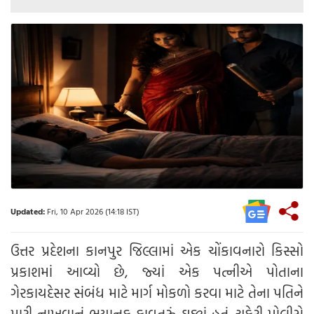
Updated:
Fri, 10 Apr 2026 (14:18 IST)
ઉત્તર પ્રદેશના કાનપુર જિલ્લામાં એક ચોંકાવનારો કિસ્સો
પ્રકાશમાં આવ્યો છે, જ્યાં એક પત્નીએ પોતાના
ગેરકાયદેસર સંબંધ માટે માર્ગ મોકળો કરવા માટે તેના પતિને
મારી નાખવાનું ભયાનક કાવતરું ઘડ્યું હતું. ચકેરી પોલીસે