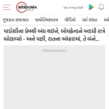
Sat, 8 Aug 2026
ગુજરાત સમાચાર
જ્યોતિષશાસ્ત્ર
વીડિયો
ધર્મ સંગ્રહ
ધર્
પાડોશીના પ્રેમથી અંધ થઈને, બોયફ્રેન્ડને અડધી રાત્રે
બોલાવ્યો - અને પછી, રાતના અંધારામાં, તે બંને...