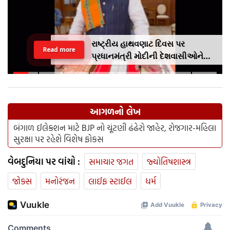
રાષ્ટ્રીય હાથવણાટ દિવસ પર
Read more
પ્રધાનમંત્રી મોદીની દેશવાસીઓને
અપીલૢ સ્થાનિક કપડાં પહેરો,
'GRWM' ટ્રેન્ડ ફોલો કરો
આગળનો લેખ
બંગાળ ઈલેક્શન માટે BJP નો ચૂંટણી ઢંઢેરો જાહેર, રોજગાર-મહિલા
સુરક્ષા પર રહેશે વિશેષ ફોકસ
વેબદુનિયા પર વાંચો :
સમાચાર જગત
જ્યોતિષશાસ્ત્ર
જોક્સ
મનોરંજન
લાઈફ સ્ટાઈલ
ધર્મ