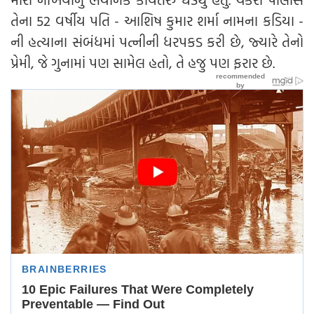
તેના 52 વર્ષીય પતિ - આશિષ કુમાર શર્મા નામના કડિયા -
ની હત્યાના સંબંધમાં પત્નીની ધરપકડ કરી છે, જ્યારે તેનો
પ્રેમી, જે ગુનામાં પણ સામેલ હતો, તે હજુ પણ ફરાર છે.