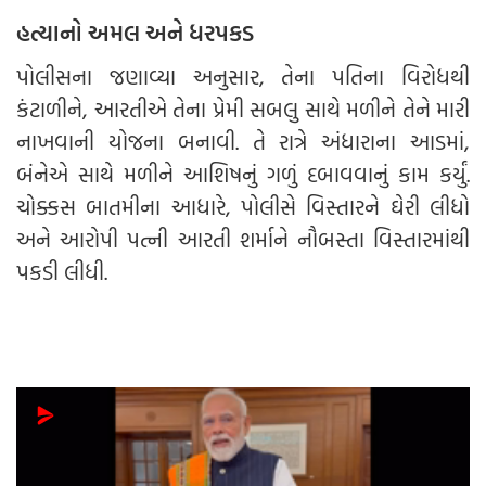
હત્યાનો અમલ અને ધરપકડ
પોલીસના જણાવ્યા અનુસાર, તેના પતિના વિરોધથી
કંટાળીને, આરતીએ તેના પ્રેમી સબલુ સાથે મળીને તેને મારી
નાખવાની યોજના બનાવી. તે રાત્રે અંધારાના આડમાં,
બંનેએ સાથે મળીને આશિષનું ગળું દબાવવાનું કામ કર્યું.
ચોક્કસ બાતમીના આધારે, પોલીસે વિસ્તારને ઘેરી લીધો
અને આરોપી પત્ની આરતી શર્માને નૌબસ્તા વિસ્તારમાંથી
પકડી લીધી.