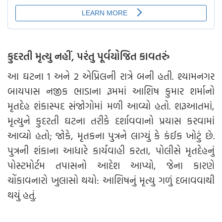
કુદરતી મૃત્યુ નહીં, પરંતુ પૂર્વયોજિત કાવતરું
આ ઘટના 1 અને 2 એપ્રિલની રાત્રે બની હતી. શ્યામનગર
બાયપાસ નજીક ભાડાના રૂમમાં આશિષ કુમાર શર્માનો
મૃતદેહ શંકાસ્પદ સંજોગોમાં મળી આવ્યો હતો. શરૂઆતમાં,
મૃત્યુને કુદરતી ઘટના તરીકે દર્શાવવાનો પ્રયાસ કરવામાં
આવ્યો હતો; જોકે, મૃતકના પુત્રને લાગ્યું કે કંઈક ખોટું છે.
પુત્રની શંકાના આધારે કાર્યવાહી કરતા, પોલીસે મૃતદેહનું
પોસ્ટમોર્ટમ તપાસનો આદેશ આપ્યો, જેના કારણે
ચોંકાવનારો ખુલાસો થયો: આશિષનું મૃત્યુ ગળું દબાવવાથી
થયું હતું.