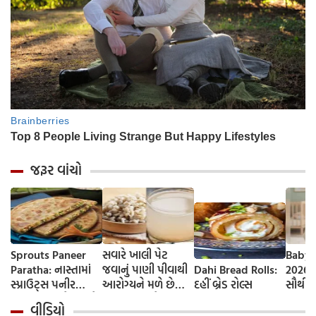
જરૂર વાંચો
Sprouts Paneer
સવારે ખાલી પેટ
Baby 
Paratha: નાસ્તામાં
જવાનું પાણી પીવાથી
Dahi Bread Rolls:
2026-
સ્પ્રાઉટ્સ પનીર
આરોગ્યને મળે છે
દહીં બ્રેડ રોલ્સ
સૌથી 
પરાઠા બનાવો, તમને
ફાયદા... ચાલો
ટૂંકા ન
વીડિયો
પ્રોટીનનો ડબલ ડોઝ
જાણીએ તેના ફાયદા
ટોચના