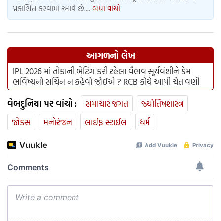
પ્રકાશિત કરવામાં આવે છે....
બધા વાંચો
આગળનો લેખ
IPL 2026 માં તોફાની બેટિંગ કરી રહેલા વૈભવ સૂર્યવંશીને કેમ
ભવિષ્યનો સચિન ન કહેવો જોઈએ ? RCB કોચે આપી ચેતાવણી
વેબદુનિયા પર વાંચો :
સમાચાર જગત
જ્યોતિષશાસ્ત્ર
જોક્સ
મનોરંજન
લાઈફ સ્ટાઈલ
ધર્મ