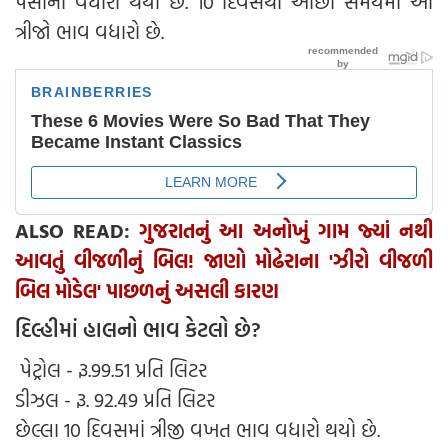
પૈસાનો વધારો થયો છે. 10 દિવસથી ઓછા સમયમાં આ
ત્રીજો ભાવ વધારો છે.
ALSO READ:
ગુજરાતનું આ અનોખું ગામ જ્યાં નથી
આવતું વીજળીનું બિલ! જાણો મોઢેરાના 'ઝીરો વીજળી
બિલ મોડેલ' પાછળનું અસલી કારણ
દિલ્હીમાં હાલનો ભાવ કેટલો છે?
પેટ્રોલ - રૂ.99.51 પ્રતિ લિટર
ડીઝલ - રૂ. 92.49 પ્રતિ લિટર
છેલ્લા 10 દિવસમાં ત્રીજી વખત ભાવ વધારો થયો છે.