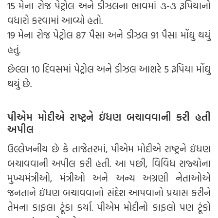
15 મેના રોજ પેટ્રોલ અને ડીઝલના ભાવમાં ૩-૩ રૂપિયાનો
વધારો કરવામાં આવ્યો હતો.
19 મેના રોજ પેટ્રોલ 87 પૈસા અને ડીઝલ 91 પૈસા મોંઘુ થયું
હતું.
છેલ્લા 10 દિવસમાં પેટ્રોલ અને ડીઝલ આશરે 5 રૂપિયા મોંઘુ
થયું છે.
પીએમ મોદીએ રાષ્ટ્રને ઇંધણ બચાવવાની કરી હતી
અપીલ
ઉલ્લેખનીય છે કે તાજેતરમાં, પીએમ મોદીએ રાષ્ટ્રને ઇંધણ
બચાવવાની અપીલ કરી હતી. આ પછી, વિવિધ રાજ્યોના
મુખ્યમંત્રીઓ, મંત્રીઓ અને અન્ય અગ્રણી નેતાઓએ
જનતાને ઇંધણ બચાવવાનો સંદેશ આપવાનો પ્રયાસ કરીને
તેમના કાફલા ટૂંકા કર્યા. પીએમ મોદીનો કાફલો પણ ટૂંકો