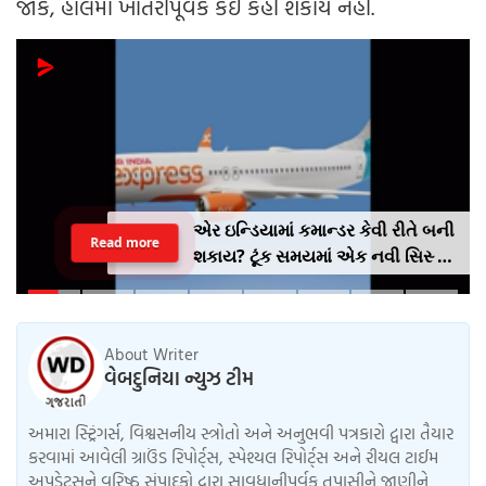
જોકે, હાલમાં ખાતરીપૂર્વક કંઈ કહી શકાય નહીં.
એર ઇન્ડિયામાં કમાન્ડર કેવી રીતે બની
Read more
શકાય? ટૂંક સમયમાં એક નવી સિસ્ટમ
લાગુ કરવામાં આવશે, જેમાં AI
એક્સપ્રેસનો અનુભવ ફરજિયાત
હશે.
About Writer
વેબદુનિયા ન્યુઝ ટીમ
અમારા સ્ટ્રિંગર્સ, વિશ્વસનીય સ્ત્રોતો અને અનુભવી પત્રકારો દ્વારા તૈયાર
કરવામાં આવેલી ગ્રાઉંડ રિપોર્ટ્સ, સ્પેશ્યલ રિપોર્ટ્સ અને રીયલ ટાઈમ
અપડેટ્સને વરિષ્ઠ સંપાદકો દ્વારા સાવધાનીપૂર્વક તપાસીને જાણીને