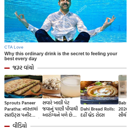
જરૂર વાંચો
Sprouts Paneer
સવારે ખાલી પેટ
Baby 
Paratha: નાસ્તામાં
જવાનું પાણી પીવાથી
Dahi Bread Rolls:
2026-
સ્પ્રાઉટ્સ પનીર
આરોગ્યને મળે છે
દહીં બ્રેડ રોલ્સ
સૌથી 
પરાઠા બનાવો, તમને
ફાયદા... ચાલો
ટૂંકા ન
વીડિયો
પ્રોટીનનો ડબલ ડોઝ
જાણીએ તેના ફાયદા
ટોચના