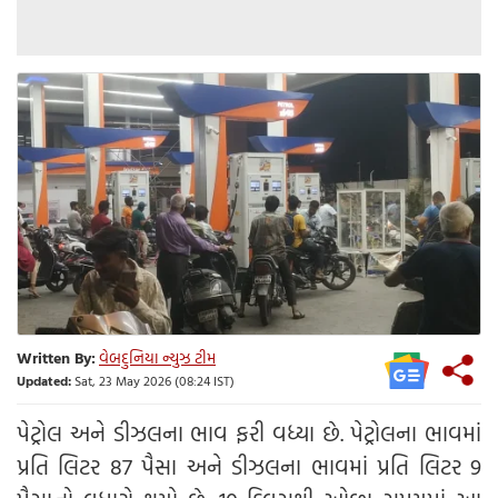
Written By:
વેબદુનિયા ન્યુઝ ટીમ
Updated:
Sat, 23 May 2026 (08:24 IST)
પેટ્રોલ અને ડીઝલના ભાવ ફરી વધ્યા છે. પેટ્રોલના ભાવમાં
પ્રતિ લિટર 87 પૈસા અને ડીઝલના ભાવમાં પ્રતિ લિટર 9