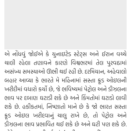
એ નોંધવું જોઈએ કે યુનાઇટેડ સ્ટેટ્સ અને ઈરાન વચ્ચે
ચાલી રહેલા તણાવને કારણે વિશ્વભરમાં તેલ પુરવઠામાં
અસંખ્ય સમસ્યાઓ ઊભી થઈ રહી છે. દરમિયાન, અહેવાલો
બહાર આવ્યા કે ભારતે મે મહિનામાં સસ્તા ક્રૂડ ઓઇલની
ખરીદીમાં વધારો કર્યો છે, જે ભવિષ્યમાં પેટ્રોલ અને ડીઝલના
ભાવ પર દબાણ ઘટાડી શકે છે અને કિંમતોમાં ઘટાડો લાવી
શકે છે. હકીકતમાં, નિષ્ણાતો માને છે કે જો ભારત સસ્તા
ક્રૂડ ઓઇલ ખરીદવાનું ચાલુ રાખે છે, તો પેટ્રોલ અને
ડીઝલના ભાવ પ્રભાવિત થઈ શકે છે અને ઘટી પણ શકે છે.