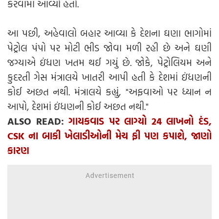
કરવામાં આવ્યો હતો.
આ પછી, અહેવાલો બહાર આવ્યા કે દેશના ઘણા ભાગોમાં
પેટ્રોલ પંપો પર મોટી ભીડ જોવા મળી રહી છે અને ઘણી
જગ્યાએ ઇંધણ ખતમ થઈ ગયું છે. જોકે, પેટ્રોલિયમ અને
કુદરતી ગેસ મંત્રાલયે ખાતરી આપી હતી કે દેશમાં ઇંધણની
કોઈ અછત નથી. મંત્રાલયે કહ્યું, "અફવાઓ પર ધ્યાન ન
આપો, દેશમાં ઇંધણની કોઈ અછત નથી."
ALSO READ:
ગાયકવાડ પર લાગ્યો 24 લાખનો દંડ,
CSK ના બાકી ખેલાડીઓની મેચ ફી પણ કપાશે, જાણો
કારણ