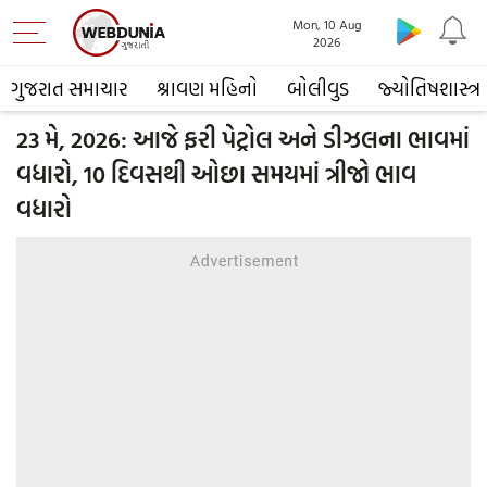
Mon, 10 Aug
2026
ગુજરાત સમાચાર
શ્રાવણ મહિનો
બોલીવુડ
જ્યોતિષશાસ્ત્ર
23 મે, 2026: આજે ફરી પેટ્રોલ અને ડીઝલના ભાવમાં
વધારો, 10 દિવસથી ઓછા સમયમાં ત્રીજો ભાવ
વધારો