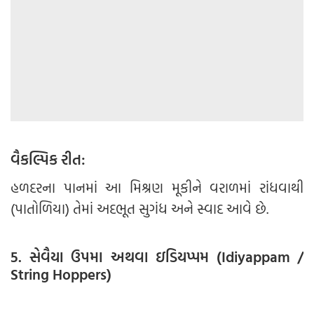
વૈકલ્પિક રીત:
હળદરના પાનમાં આ મિશ્રણ મૂકીને વરાળમાં રાંધવાથી
(પાતોળિયા) તેમાં અદભૂત સુગંધ અને સ્વાદ આવે છે.
5. સેવૈયા ઉપમા અથવા ઇડિયપ્પમ (Idiyappam /
String Hoppers)