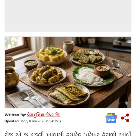
Written By:
વેબ દુનિયા ફીચર ટીમ
Updated:
Mon, 8 Jun 2026 (16:41 IST)
રોજ એ જ ઇડલી ખાવાથી ક્યારેક ખરેખર કંટાળો આવી