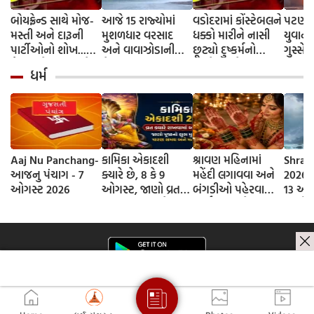
બોયફ્રેન્ડ સાથે મોજ-
આજે 15 રાજ્યોમાં
વડોદરામાં કોંસ્ટેબલને
પટણામ
મસ્તી અને દારૂની
મુશળધાર વરસાદ
ધક્કો મારીને નાસી
યુવાનન
પાર્ટીઓનો શોખ...
અને વાવાઝોડાની
છૂટ્યો દુષ્કર્મનો
ગુસ્સે 
પૈસા માટે ભત્રીજીએ
ચેતવણી જારી કરવામાં
આરોપી, શોધવામાં
ટોળાએ
ધર્મ
પાર કરી હેવાનિયતની
આવી છે. તમારા
લાગી પોલીસ
અવરોધિ
હદ
વિસ્તારમાં હવામાન
અનેક 
કેવું રહેશે? નવીનતમ
ચાંપી દ
IMD અપડેટ વાંચો
Aaj Nu Panchang-
કામિકા એકાદશી
શ્રાવણ મહિનામાં
Shrav
આજનુ પંચાગ - 7
ક્યારે છે, 8 કે 9
મહેંદી લગાવવા અને
2026 D
ઓગસ્ટ 2026
ઓગસ્ટ, જાણો વ્રતની
બંગડીઓ પહેરવાના
13 ઓગ
સાચી તિથી અને
ધાર્મિક કારણો
જાણો
ભગવાન વિષ્ણુની
શ્રાવણ
પૂજાનું શુભ મુહૂર્ત
સોમવાર