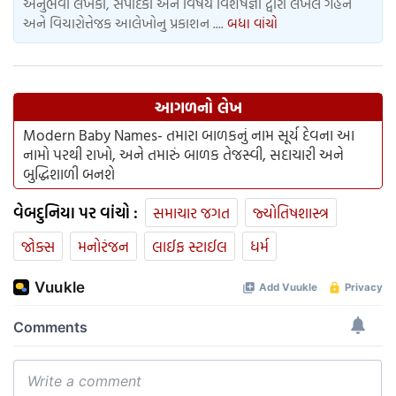
અનુભવી લેખકો, સંપાદકો અને વિષય વિશેષજ્ઞો દ્વારા લખેલ ગહન
અને વિચારોત્તેજક આલેખોનુ પ્રકાશન ....
બધા વાંચો
આગળનો લેખ
Modern Baby Names- તમારા બાળકનું નામ સૂર્ય દેવના આ
નામો પરથી રાખો, અને તમારું બાળક તેજસ્વી, સદાચારી અને
બુદ્ધિશાળી બનશે
વેબદુનિયા પર વાંચો :
સમાચાર જગત
જ્યોતિષશાસ્ત્ર
જોક્સ
મનોરંજન
લાઈફ સ્ટાઈલ
ધર્મ