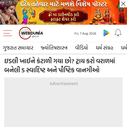
Fri, 7 Aug 2026
ગુજરાત સમાચાર
જ્યોતિષશાસ્ત્ર
વીડિયો
ધર્મ સંગ્રહ
ધર્
ઇડલી ખાઈને કંટાળી ગયા છો? ટ્રાય કરો વરાળમાં
બનેલી 5 સ્વાદિષ્ટ અને પૌષ્ટિક વાનગીઓ