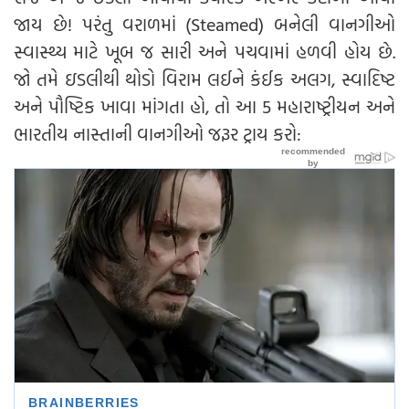
જાય છે! પરંતુ વરાળમાં (Steamed) બનેલી વાનગીઓ
સ્વાસ્થ્ય માટે ખૂબ જ સારી અને પચવામાં હળવી હોય છે.
જો તમે ઇડલીથી થોડો વિરામ લઈને કંઈક અલગ, સ્વાદિષ્ટ
અને પૌષ્ટિક ખાવા માંગતા હો, તો આ 5 મહારાષ્ટ્રીયન અને
ભારતીય નાસ્તાની વાનગીઓ જરૂર ટ્રાય કરો: