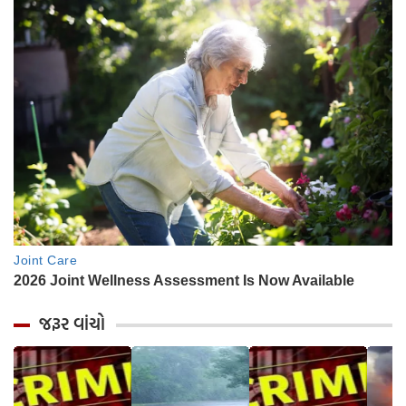
જરૂર વાંચો