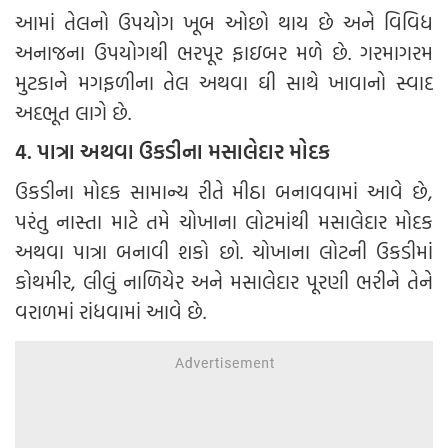
આમાં તેલનો ઉપયોગ ખૂબ ઓછો થાય છે અને વિવિધ
અનાજના ઉપયોગથી ભરપૂર ફાઇબર મળે છે. ગરમાગરમ
મુટકાને મગફળીના તેલ અથવા ઘી સાથે ખાવાનો સ્વાદ
અદભૂત લાગે છે.
4. પાત્રા અથવા ઉકડીના મસાલેદાર મોદક
ઉકડીના મોદક સામાન્ય રીતે મીઠા બનાવવામાં આવે છે,
પરંતુ નાસ્તા માટે તમે ચોખાના લોટમાંથી મસાલેદાર મોદક
અથવા પાત્રા બનાવી શકો છો. ચોખાના લોટની ઉકડીમાં
કોથમીર, લીલું નાળિયેર અને મસાલેદાર પૂરણી ભરીને તેને
વરાળમાં રાંધવામાં આવે છે.