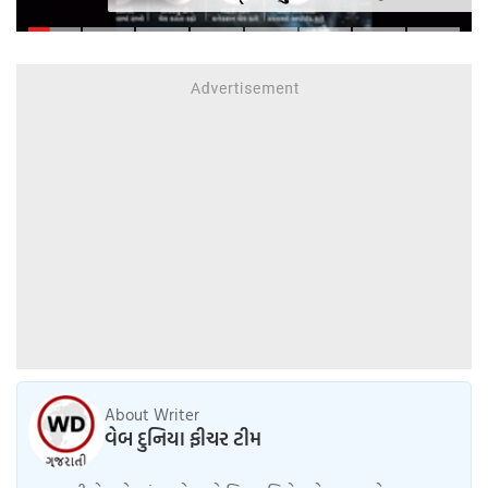
આ નાનકડી ભૂલ પડી શકે છે ભારે ..
જાણો સેફ્ટી ટિપ્સ
About Writer
વેબ દુનિયા ફીચર ટીમ