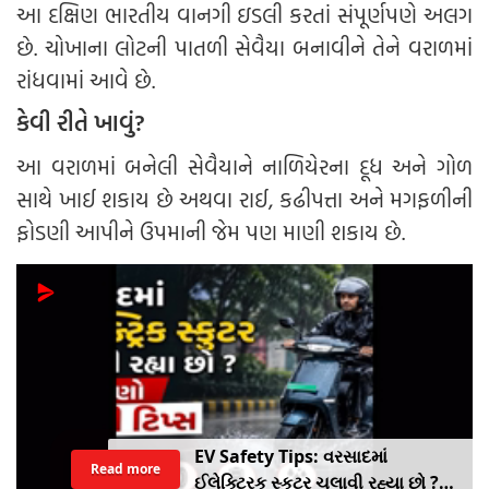
આ દક્ષિણ ભારતીય વાનગી ઇડલી કરતાં સંપૂર્ણપણે અલગ
છે. ચોખાના લોટની પાતળી સેવૈયા બનાવીને તેને વરાળમાં
રાંધવામાં આવે છે.
કેવી રીતે ખાવું?
આ વરાળમાં બનેલી સેવૈયાને નાળિયેરના દૂધ અને ગોળ
સાથે ખાઈ શકાય છે અથવા રાઈ, કઢીપત્તા અને મગફળીની
ફોડણી આપીને ઉપમાની જેમ પણ માણી શકાય છે.
EV Safety Tips: વરસાદમાં
Read more
ઈલેક્ટ્રિક સ્કુટર ચલાવી રહ્યા છો ?