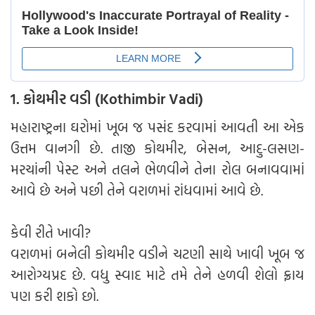
1. કોથમીર વડી (Kothimbir Vadi)
મહારાષ્ટ્રના ઘરોમાં ખૂબ જ પસંદ કરવામાં આવતી આ એક
ઉત્તમ વાનગી છે. તાજી કોથમીર, બેસન, આદુ-લસણ-
મરચાંની પેસ્ટ અને તલને ભેળવીને તેના રોલ બનાવવામાં
આવે છે અને પછી તેને વરાળમાં રાંધવામાં આવે છે.
કેવી રીતે ખાવી?
વરાળમાં બનેલી કોથમીર વડીને ચટણી સાથે ખાવી ખૂબ જ
આરોગ્યપ્રદ છે. વધુ સ્વાદ માટે તમે તેને હળવી શેલો ફ્રાય
પણ કરી શકો છો.