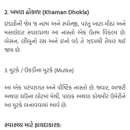
2. ખમણ ઢોકળા (Khaman Dhokla)
ઇડલીની જેમ જ નરમ અને સ્પોન્જી, પરંતુ ખાટા-મીઠા અને
મસાલેદાર સ્વાદવાળા આ નાસ્તો એક ઉત્તમ વિકલ્પ છે.
બેસન, લીંબુનો રસ અને ઇનો વડે તે ઝડપથી તૈયાર થઈ
જાય છે.
3. મુટકે / ઉકડીના મુટકે (Mutke)
આ એક પરંપરાગત અને પૌષ્ટિક નાસ્તો છે. જ્વાર, બાજરી
અથવા ઘઉંના લોટમાં મેથી, પાલક અથવા કોથમીર ઉમેરીને
આ મુટકે બનાવવામાં આવે છે.
સ્વાસ્થ્ય માટે ફાયદાકારક: