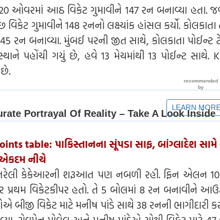
ે 20 ઓવરમાં આઠ વિકેટ ગુમાવીને 147 રન બનાવ્યા હતા. જવ
િકેટ ગુમાવીને 148 રનનો લક્ષ્યાંક હાંસલ કર્યો. કોલકાતા
45 રન બનાવ્યા. મુંબઈ પરની જીત સાથે, કોલકાતા પોઈન્ટ ટ
્થાને પહોંચી ગયું છે, હવે 13 મેચમાંથી 13 પોઈન્ટ સાથે.
છે.
nts table: પાકિસ્તાનના સૂંપડા સાફ, બાંગ્લાદેશ સામે 
ુ એકદમ નીચે
 ઉતરેલી કેકેઆરની શરૂઆત પણ નબળી રહી. ફિન એલન 1
ાર પ્રથમ વિકેટકીપર હતો. તે 5 બોલમાં 8 રન બનાવીને આઉ
એ બીજી વિકેટ માટે મનીષ પાંડે સાથે 38 રનની ભાગીદારી કરી
યા. રોવમેન પોવેલ અને મનીષ પાંડેએ ચોથી વિકેટ માટે 47 