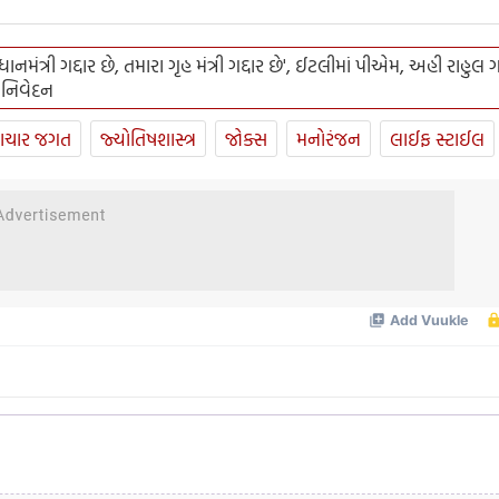
રધાનમંત્રી ગદ્દાર છે, તમારા ગૃહ મંત્રી ગદ્દાર છે', ઈટલીમાં પીએમ, અહી રાહુલ ગ
 નિવેદન
ાચાર જગત
જ્યોતિષશાસ્ત્ર
જોક્સ
મનોરંજન
લાઈફ સ્ટાઈલ