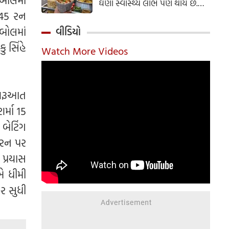
ઘણા સ્વાસ્થ્ય લાભ પણ થાય છે.
 45 રન
ઝાલમુરી બનાવવાની સરળ રેસીપી
અહીં જાણો.
બોલમાં
વીડિયો
ુ સિંહે
Watch More Videos
 શરૂઆત
્મા 15
બેટિંગ
 રન પર
પ્રયાસ
એ ધીમી
ોર સુધી