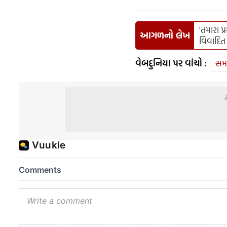
'તમારા પ્
આગળનો લેખ
વિવાદિત
વેબદુનિયા પર વાંચો :
સમ