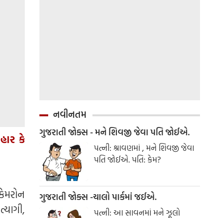
નવીનતમ
ગુજરાતી જોક્સ - મને શિવજી જેવા પતિ જોઈએ.
હાર કે
પત્ની: શ્રાવણમાં , મને શિવજી જેવા
પતિ જોઈએ. પતિ: કેમ?
 કેમરોન
ગુજરાતી જોક્સ -ચાલો પાર્કમાં જઈએ.
ત્યાગી,
પત્ની: આ સાવનમાં મને ઝૂલો