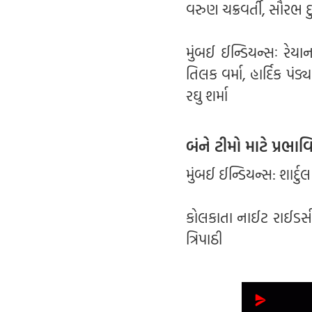
વરુણ ચક્રવર્તી, સૌરભ દ
મુંબઈ ઈન્ડિયન્સઃ રેયા
તિલક વર્મા, હાર્દિક પં
રઘુ શર્મા
બંને ટીમો માટે પ્રભ
મુંબઈ ઈન્ડિયન્સ: શાર્
કોલકાતા નાઈટ રાઈડર્સ
ત્રિપાઠી