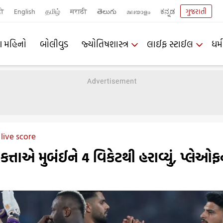
दी
English
தமிழ்
मराठी
తెలుగు
മലയാളം
ಕನ್ನಡ
ગુજરાતી
ણ મહિનો
બોલીવુડ
જ્યોતિષશાસ્ત્ર
લાઈફ સ્ટાઈલ
ધર્મ
 live score
્તાએ મુબંઈને 4 વિકેટથી હરાવ્યું, પ્લેઓફ