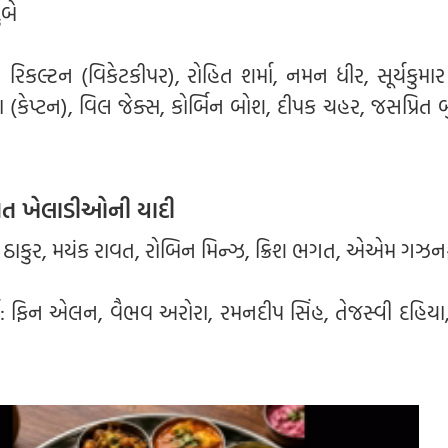
ુબે
ન રિકલ્ટન (વિકેટકીપર), રોહિત શર્મા, નમન ધીર, સૂર્યકુમા
ડ્યા (કેપ્ટન), વિલ જેક્સ, કોર્બિન બોશ, દીપક ચહર, જસપ્રિત 
ાવિત ખેલાડીઓની યાદી
દુલ ઠાકુર, મયંક રાવત, રોબિન મિન્ઝ, ક્રિશ ભગત, એએમ ગઝ
: ફિન એલન, વૈભવ અરોરા, રમનદીપ સિંહ, તેજસ્વી દહિયા,