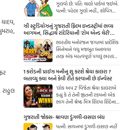
ઝૂલવો છે. પતિ: ચાલો પાર્કમાં જઈએ.
પત્ની: પહેલા ઝૂલો નહીં... શોપિંગ
કરાવ!
ર યાદવ,
ઝી સ્ટુડિયોઝનું ગુજરાતી ફિલ્મ ઇન્ડસ્ટ્રીમાં ભવ્ય
બુમરાહ,
આગમન, સિદ્ધાર્થ રાંદેરિયાની 'ટોમ એન્ડ ચેરી'
સાથે કરશે શરૂઆત; ટ્રેલર થયું રિલીઝ
ભારતીય મનોરંજન જગતમાં પ્રાદેશિક
સિનેમાને વધુ મજબૂત બનાવવા
તરફ એક મહત્વપૂર્ણ પગલું ભરતાં
ઝી સ્ટુડિયોઝે ગુજરાતી ફિલ્મ
ઇન્ડસ્ટ્રીમાં પોતાની સત્તાવાર
1 કરોડની પ્રાઈઝ મનીનુ શુ કરશે શ્રેયા કાલરા ?
નફર
એન્ટ્રીની જાહેરાત કરી છે.
બતાવ્યુ ક્યા અને કેવી રીતે કરવાની છે ઈન્વેસ્ટ
'લોક અપ 2' વિજેતા શ્રેયા કાલરાએ
 રાહુલ
કહ્યું કે તે તેની જીતની રકમનો એક
ભાગ તેની શ્રેષ્ઠ મિત્ર શિલ્પા શિંદેના
આશ્રય ગૃહમાં દાન કરશે.
ગુજરાતી જોક્સ- શ્રાવણ ડુંગળી-લસણ બંધ
પત્ની: સાવનમાં ડુંગળી-લસણ નહીં