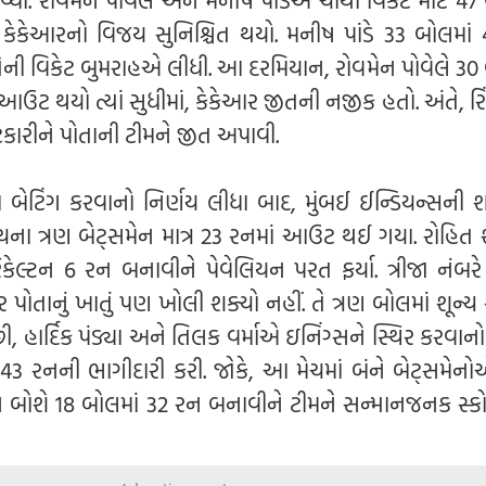
ી કેકેઆરનો વિજય સુનિશ્ચિત થયો. મનીષ પાંડે 33 બોલમાં
ી વિકેટ બુમરાહએ લીધી. આ દરમિયાન, રોવમેન પોવેલે 30 
ઉટ થયો ત્યાં સુધીમાં, કેકેઆર જીતની નજીક હતો. અંતે, રિંક
ટકારીને પોતાની ટીમને જીત અપાવી.
ા બેટિંગ કરવાનો નિર્ણય લીધા બાદ, મુંબઈ ઈન્ડિયન્સની
ના ત્રણ બેટ્સમેન માત્ર 23 રનમાં આઉટ થઈ ગયા. રોહિત શર
ેલ્ટન 6 રન બનાવીને પેવેલિયન પરત ફર્યા. ત્રીજા નંબરે 
તાનું ખાતું પણ ખોલી શક્યો નહીં. તે ત્રણ બોલમાં શૂન્ય
ર્દિક પંડ્યા અને તિલક વર્માએ ઇનિંગ્સને સ્થિર કરવાનો 
ં 43 રનની ભાગીદારી કરી. જોકે, આ મેચમાં બંને બેટ્સમેનો
્બિન બોશે 18 બોલમાં 32 રન બનાવીને ટીમને સન્માનજનક સ્ક