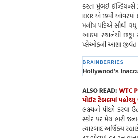
કરતા મુંબઈ ઈન્ડિયન્સ
KKR એ 19મી ઓવરમાં છ વ
મનીષ પાંડેએ સૌથી વધુ 
આઠમા સ્થાનેથી છઠ્ઠા સ
પ્લેઓફની આશા જીવંત 
ALSO READ:
WTC Poi
પોઈંટ ટેબલમાં પહોચ્ય
લક્ષ્યનો પીછો કરવા
સ્કોર પર મેચ હારી જન
ત્યારબાદ અજિંક્ય રહાણે
47 બોલમાં 64 રન બનાવ્