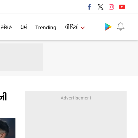
Follow us
 સંગ્રહ
ધર્મ
Trending
વીડિયો
ની