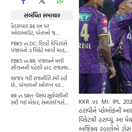
સંબંધિત સમાચાર
હૈદરાબાદ 86 રન પર
ઓલઆઉટ, પોતાનો જ
શરમજનક રેકોર્ડ તોડ્યો, ગુજરાત
PBKS vs DC: દિલ્હી કેપિટલ્સે
ધમાકેદાર જીત સાથે પહોચ્યું ટોપ
પંજાબને ૩ વિકેટે આપી માત,
પર
પ્લેઓફની આશાને જીવંત રાખી
PBKS vs RR: પંજાબને મળી
સીઝનની પહેલી હાર, રાજસ્થાને
શાનદાર અંદાજમાં જીત્યો
ભાજપ ગંદી રાજનીતિ રમી રહી
મુકાબલો
છે... બંગાળની ઓળખ પર
હુમલો થઈ રહ્યો છે,' અરવિંદ
RR vs SRH: વૈભવ સૂર્યવંશીની
કેજરીવાલનો મુખ્ય આરોપ
KKR vs MI: IPL 2026
સદી ગઈ બેકાર, સનરાઈઝર્સ
હૈદરાબાળે રાજસ્થાનને હરાવ્યું
હરાવીને પ્લેઓફની આશા
વિકેટથી હરાવ્યું. આ મ
અજિંક્ય રહાણેએ ટોસ 