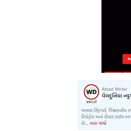
R
About Writer
વેબદુનિયા ન્ય
અમારા સ્ટ્રિંગર્સ, વિશ્વસનીય સ
રિપોર્ટ્સ અને રીયલ ટાઈમ અપડ
છે....
બધા વાંચો