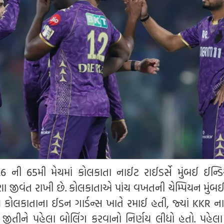
 ની 65મી મેચમાં કોલકાતા નાઈટ રાઈડર્સે મુંબઈ ઈન્ડિ
 જીવંત રાખી છે. કોલકાતાએ પાંચ વખતની ચેમ્પિયન મુંબઈ
ેચ કોલકાતાના ઈડન ગાર્ડન્સ ખાતે રમાઈ હતી, જ્યાં KKR ના
જીતીને પહેલા બોલિંગ કરવાનો નિર્ણય લીધો હતો. પહેલા 