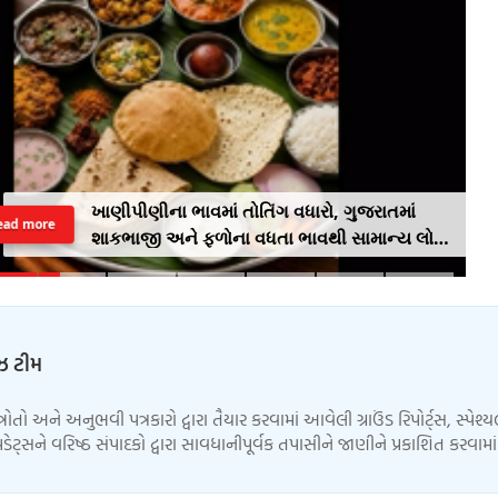
ખાણીપીણીના ભાવમાં તોતિંગ વધારો, ગુજરાતમાં
ead more
શાકભાજી અને ફળોના વધતા ભાવથી સામાન્ય લોકો
પર મોંઘવારીનો માર
ુઝ ટીમ
્ત્રોતો અને અનુભવી પત્રકારો દ્વારા તૈયાર કરવામાં આવેલી ગ્રાઉંડ રિપોર્ટ્સ, સ્પેશ્
ેટ્સને વરિષ્ઠ સંપાદકો દ્વારા સાવધાનીપૂર્વક તપાસીને જાણીને પ્રકાશિત કરવામ