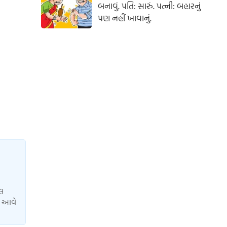
બનાવું. પતિ: સારું. પત્ની: બહારનું
પણ નહીં ખાવાનું.
યલ
ાં આવે