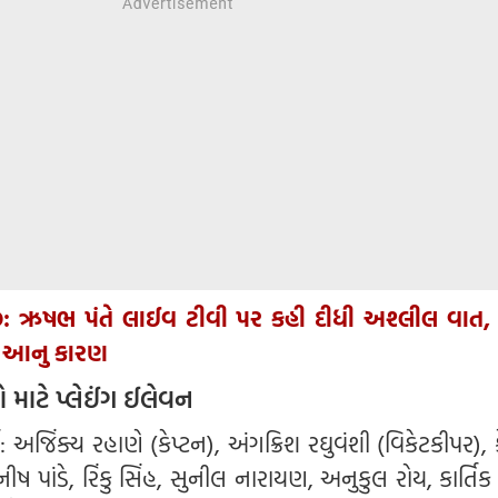
: ઋષભ પંતે લાઈવ ટીવી પર કહી દીધી અશ્લીલ વાત, 
છે આનુ કારણ
 માટે પ્લેઈંગ ઈલેવન
 અજિંક્ય રહાણે (કેપ્ટન), અંગક્રિશ રઘુવંશી (વિકેટકીપર),
નીષ પાંડે, રિંકુ સિંહ, સુનીલ નારાયણ, અનુકુલ રોય, કાર્તિક 