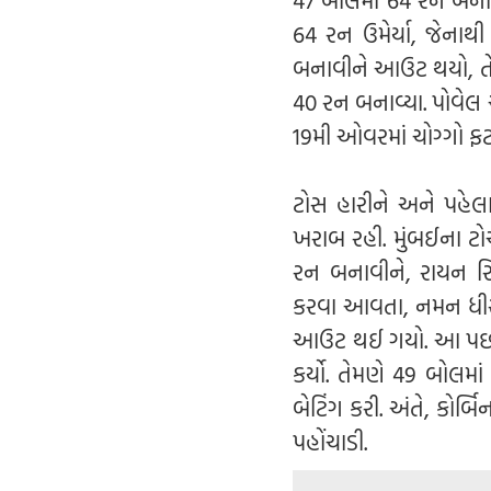
64 રન ઉમેર્યા, જેનાથ
બનાવીને આઉટ થયો, તેન
40 રન બનાવ્યા. પોવેલ આ
19મી ઓવરમાં ચોગ્ગો ફ
ટોસ હારીને અને પહેલ
ખરાબ રહી. મુંબઈના ટોચ
રન બનાવીને, રાયન રિક
કરવા આવતા, નમન ધીર પો
આઉટ થઈ ગયો. આ પછી, હા
કર્યો. તેમણે 49 બોલમા
બેટિંગ કરી. અંતે, કોર
પહોંચાડી.