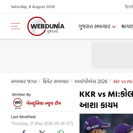
Saturday, 8 August 2026
हिन्
ગુજરાત સમાચાર
શ્રાવ
સમાચાર જગત
ક્રિકેટ સમાચાર
આઈપીએલ 2026
kkr vs mi
KKR vs MI:કોલકત
Written By
આશા કાયમ
વેબદુનિયા ન્યુઝ ટીમ
Last Modified:
Thursday, 21 May 2026 (01:36 IST)