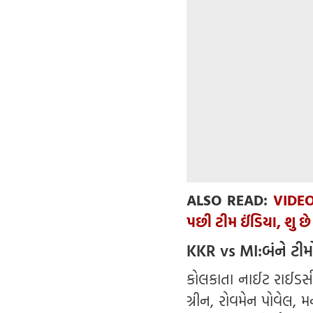
ALSO READ:
VIDEO
પછી ટીમ ઈંડિયા, શુ 
KKR vs MI:બંને ટીમો
કોલકાતા નાઈટ રાઈડર્સ:
ગ્રીન, રોવમેન પોવેલ, મ