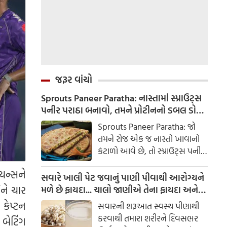
જરૂર વાંચો
Sprouts Paneer Paratha: નાસ્તામાં સ્પ્રાઉટ્સ
પનીર પરાઠા બનાવો, તમને પ્રોટીનનો ડબલ ડોઝ
મળશે
Sprouts Paneer Paratha: જો
તમને રોજ એક જ નાસ્તો ખાવાનો
કંટાળો આવે છે, તો સ્પ્રાઉટ્સ પનીર
પરાઠા બનાવવાનો પ્રયાસ કરો. તે
યન્સને
માત્ર સ્વાદિષ્ટ જ નથી પણ તમારા
સવારે ખાલી પેટ જવાનું પાણી પીવાથી આરોગ્યને
સ્વાસ્થ્ય માટે અતિ ફાયદાકારક પણ
ને ચાર
મળે છે ફાયદા... ચાલો જાણીએ તેના ફાયદા અને
છે.
ઉપયોગ કરવાની યોગ્ય રીત
 કેપ્ટન
સવારની શરૂઆત સ્વસ્થ પીણાથી
કરવાથી તમારા શરીરને દિવસભર
બેટિંગ