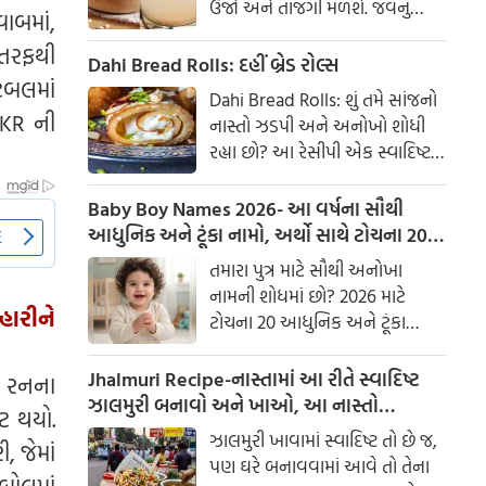
ઉર્જા અને તાજગી મળશે. જવનું
ાબમાં,
પાણી એક ઉત્તમ ઘરેલું ઉપાય
 તરફથી
માનવામાં આવે છે, જે ખાસ કરીને
Dahi Bread Rolls: દહીં બ્રેડ રોલ્સ
ેબલમાં
ઉનાળામાં ઠંડક આપે છે
Dahi Bread Rolls: શું તમે સાંજનો
 KKR ની
નાસ્તો ઝડપી અને અનોખો શોધી
રહ્યા છો? આ રેસીપી એક સ્વાદિષ્ટ
વિકલ્પ આપે છે જે બહારથી ક્રિસ્પી
અને અંદરથી અતિ નરમ છે. મસાલા
Baby Boy Names 2026- આ વર્ષના સૌથી
અને ક્રીમી ટેક્સચરનું સંપૂર્ણ મિશ્રણ
આધુનિક અને ટૂંકા નામો, અર્થો સાથે ટોચના 20
તેને બધી ઉંમરના લોકોમાં પ્રિય
નામોની યાદી જુઓ.
તમારા પુત્ર માટે સૌથી અનોખા
બનાવે છે.
નામની શોધમાં છો? 2026 માટે
હારીને
ટોચના 20 આધુનિક અને ટૂંકા
બાળક છોકરાના નામોની યાદી
તપાસો, અર્થો સાથે, જે તમારા
Jhalmuri Recipe-નાસ્તામાં આ રીતે સ્વાદિષ્ટ
0 રનના
બાળકને એક સુંદર ઓળખ આપશે.
ઝાલમુરી બનાવો અને ખાઓ, આ નાસ્તો
ટ થયો.
મસાલેદાર અને સ્વાદિષ્ટ છે.
ઝાલમુરી ખાવામાં સ્વાદિષ્ટ તો છે જ,
, જેમાં
પણ ઘરે બનાવવામાં આવે તો તેના
બોલમાં