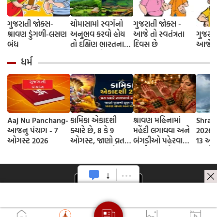
ગુજરાતી જોક્સ-
ચોમાસામાં સ્વર્ગનો
ગુજરાતી જોક્સ -
શ્રાવણ ડુંગળી-લસણ
અનુભવ કરવો હોય
આજે તો સ્વતંત્રતા
ગુજરાત
બંધ
તો દક્ષિણ ભારતના
દિવસ છે
આજે દે
આ 5 સ્થળોની જરૂર
ધર્મ
મુલાકાત લો
Aaj Nu Panchang-
કામિકા એકાદશી
શ્રાવણ મહિનામાં
Shrav
આજનુ પંચાગ - 7
ક્યારે છે, 8 કે 9
મહેંદી લગાવવા અને
2026 D
ઓગસ્ટ 2026
ઓગસ્ટ, જાણો વ્રતની
બંગડીઓ પહેરવાના
13 ઓગ
સાચી તિથી અને
ધાર્મિક કારણો
જાણો
ભગવાન વિષ્ણુની
શ્રાવણ
પૂજાનું શુભ મુહૂર્ત
સોમવાર