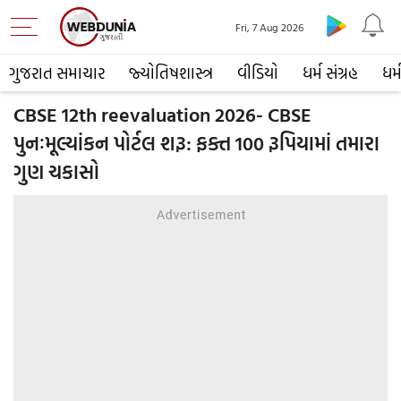
Fri, 7 Aug 2026
ગુજરાત સમાચાર
જ્યોતિષશાસ્ત્ર
વીડિયો
ધર્મ સંગ્રહ
ધર્
CBSE 12th reevaluation 2026- CBSE
પુનઃમૂલ્યાંકન પોર્ટલ શરૂ: ફક્ત 100 રૂપિયામાં તમારા
ગુણ ચકાસો