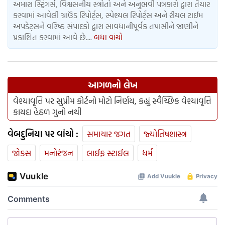
અમારા સ્ટ્રિંગર્સ, વિશ્વસનીય સ્ત્રોતો અને અનુભવી પત્રકારો દ્વારા તૈયાર
કરવામાં આવેલી ગ્રાઉંડ રિપોર્ટ્સ, સ્પેશ્યલ રિપોર્ટ્સ અને રીયલ ટાઈમ
અપડેટ્સને વરિષ્ઠ સંપાદકો દ્વારા સાવધાનીપૂર્વક તપાસીને જાણીને
પ્રકાશિત કરવામાં આવે છે....
બધા વાંચો
આગળનો લેખ
વેશ્યાવૃત્તિ પર સુપ્રીમ કોર્ટનો મોટો નિર્ણય, કહ્યું સ્વૈચ્છિક વેશ્યાવૃત્તિ
કાયદા હેઠળ ગુનો નથી
વેબદુનિયા પર વાંચો :
સમાચાર જગત
જ્યોતિષશાસ્ત્ર
જોક્સ
મનોરંજન
લાઈફ સ્ટાઈલ
ધર્મ