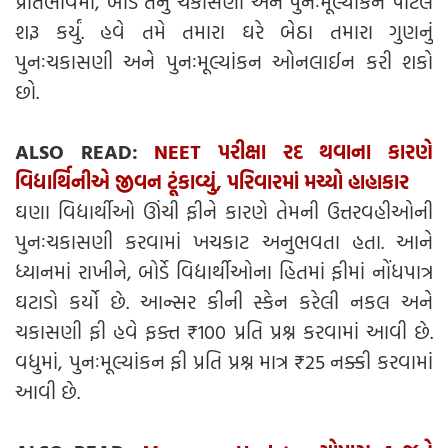
પ્રતિભાવમાં, બોર્ડે તેનું ચકાસણી અને પુનઃમૂલ્યાંકન પોર્ટલ
શરૂ કર્યું. હવે તમે તમારા ઘરે બેઠા તમારા ગુણનું
પુનઃચકાસણી અને પુનઃમૂલ્યાંકન ઓનલાઈન કરી શકો
છો.
ALSO READ:
NEET પરીક્ષા રદ થવાના કારણે
વિદ્યાર્થિનીએ જીવન ટૂંકાવ્યું, પરિવારમાં મચ્યો હાહાકાર
ઘણા વિદ્યાર્થીઓ ઊંચી ફીને કારણે તેમની ઉત્તરવહીઓની
પુનઃચકાસણી કરવામાં ખચકાટ અનુભવતા હતા. આને
ધ્યાનમાં રાખીને, બોર્ડે વિદ્યાર્થીઓના હિતમાં ફીમાં નોંધપાત્ર
ઘટાડો કર્યો છે. આન્સર કીની સ્કેન કરેલી નકલ અને
ચકાસણી ફી હવે ફક્ત ₹100 પ્રતિ પ્રશ્ન કરવામાં આવી છે.
વધુમાં, પુનઃમૂલ્યાંકન ફી પ્રતિ પ્રશ્ન માત્ર ₹25 નક્કી કરવામાં
આવી છે.