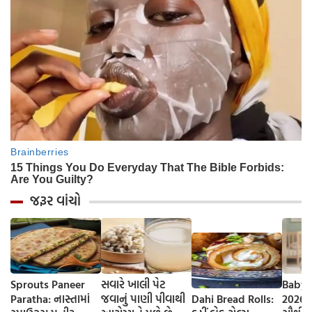
જરૂર વાંચો
Sprouts Paneer
સવારે ખાલી પેટ
Baby 
Paratha: નાસ્તામાં
જવાનું પાણી પીવાથી
Dahi Bread Rolls:
2026-