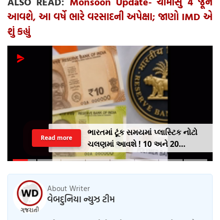
ALSO READ:
Monsoon Update- ચોમાસુ 4 જૂને
આવશે, આ વર્ષે ભારે વરસાદની અપેક્ષા; જાણો IMD એ
શું કહ્યું
ભારતમાં ટૂંક સમયમાં પ્લાસ્ટિક નોટો
Read more
ચલણમાં આવશે ! 10 અને 20
રૂપિયાની નોટથી થશે શરૂઆત,
જાણો શુ થશે ફાયદો
About Writer
વેબદુનિયા ન્યુઝ ટીમ