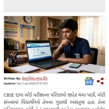
Written By:
વેબદુનિયા ન્યુઝ ટીમ
Updated:
Tue, 2 Jun 2026 (17:37 IST)
CBSE 12મા બોર્ડ પરીક્ષાના પરિણામો જાહેર થયા પછી, મોટી
સંખ્યામાં વિદ્યાર્થીઓ તેમના ગુણથી અસંતુષ્ટ હતા. તેના