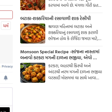
કરવામાં આવે છે. મંગળા ગૌરી વ્રત
અને હરિયાળી તીજ જેવા પ્રસંગોએ
મહેંદી લગાવવી અને લીલા રંગના
બટાકા-શક્કરિયાની રસાવાળી શાક રેસીપી
કપડાં પહેરવા એ પતિના લાંબા
ધર્મ
શ્રાવણ મહિનામાં બટાકા અને
આયુષ્ય અને સુખી દામ્પત્ય જીવન
શક્કરિયાનું રસાવાળું શાક ફરાળી
માટે શુભ માનવામાં આવે છે.
ભોજન હોય કે રોજિંદા જમણ માટે,
આપણી પરંપરાઓમાં, સ્ત્રીઓને
બંનેમાં ખૂબ જ સ્વાદિષ્ટ લાગે છે.
પ્રકૃતિનું સ્વરૂપ માનવામાં આવે છે.
ઓછા મસાલામાં બનતું આ શાક
Monsoon Special Recipe -સાંજના નાસ્તામાં
પૌષ્ટિક અને હળવું હોવાથી દરેકને
બનાવો કરકરા મગની દાળના ભજીયા, એવો સ્વાદ
પસંદ પડે છે.
કે બટાકા-ડુંગળીના ભજીયા પણ ભૂલી જશો!
કરકરા, બહારથી ક્રિસ્પી અને
અંદરથી નરમ મગની દાળના ભજીયા
વરસાદી મોસમમાં ચા સાથે ખાવાની
મજા જ અલગ છે. આ સરળ
રેસીપીથી તમે ઘરે જ સ્વાદિષ્ટ ભજીયા
બનાવી શકો છો.