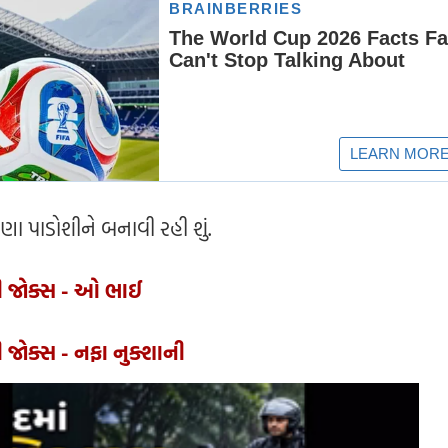
ણા પાડોશીને બનાવી રહી શું.
ી જોક્સ - ઓ ભાઈ
 જોક્સ - નફા નુક્શાની