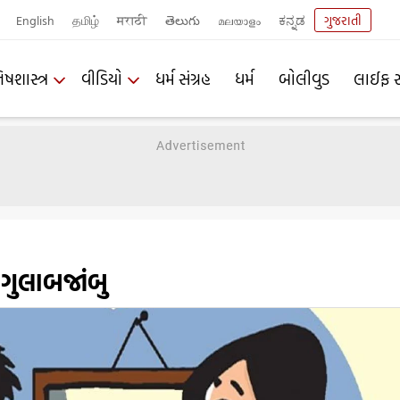
English
தமிழ்
मराठी
తెలుగు
മലയാളം
ಕನ್ನಡ
ગુજરાતી
િષશાસ્ત્ર
વીડિયો
ધર્મ સંગ્રહ
ધર્મ
બોલીવુડ
લાઈફ સ
 ગુલાબજાંબુ