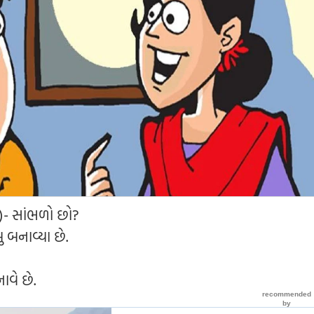
ે)- સાંભળો છો?
ુ બનાવ્યા છે.
ાવે છે.