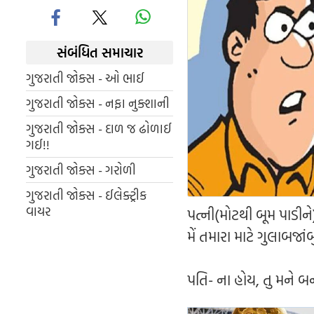
સંબંધિત સમાચાર
ગુજરાતી જોક્સ - ઓ ભાઈ
ગુજરાતી જોક્સ - નફા નુક્શાની
ગુજરાતી જોક્સ - દાળ જ ઢોળાઈ
ગઈ!!
ગુજરાતી જોક્સ - ગરોળી
ગુજરાતી જોક્સ - ઈલેક્ટ્રીક
વાયર
પત્ની(મોટથી બૂમ પાડીન
મેં તમારા માટે ગુલાબજાંબ
પતિ- ના હોય, તુ મને બન