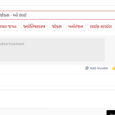
 જોક્સ - ઓ ભાઈ
ાચાર જગત
જ્યોતિષશાસ્ત્ર
જોક્સ
મનોરંજન
લાઈફ સ્ટાઈલ