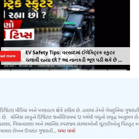
EV Safety Tips: વરસાદમાં ઈલેક્ટ્રિક સ્કુટર
ead more
ચલાવી રહ્યા છો ? આ નાનકડી ભૂલ પડી શકે છે ભારે
.. જાણો સેફ્ટી ટિપ્સ
ડિજિટલ મીડિયા અને પત્રકારત્વ ક્ષેત્રે સક્રિય છે. હાલમાં તેઓ વેબદુનિયા ગુજરાતી
 છે. મોનિકા સાહૂને ડિજિટલ જર્નાલિઝમમાં 12 વર્ષથી વધુનો સમૃદ્ધ અનુભવ છે.
લોકસભા, વિધાનસભા અને સ્થાનિક સ્વરાજ્ય સંસ્થાઓની ચૂંટણીઓનું વિસ્તૃત 
માચાર લેખન ઉપરાંત ગુજરાતી....
બધા વાંચો