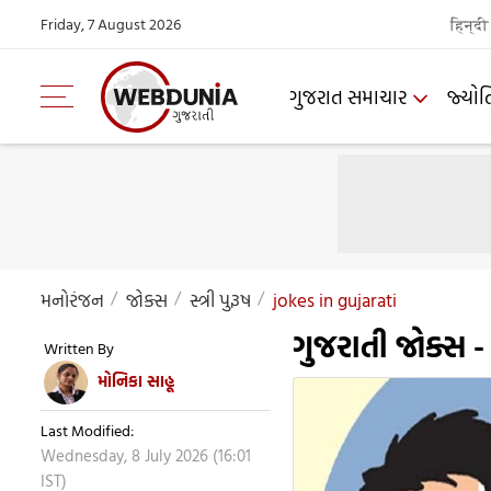
Friday, 7 August 2026
हिन्दी
ગુજરાત સમાચાર
જ્યોત
મનોરંજન
જોક્સ
સ્ત્રી પુરૂષ
jokes in gujarati
ગુજરાતી જોક્સ -
Written By
મોનિકા સાહૂ
Last Modified:
Wednesday, 8 July 2026 (16:01
IST)