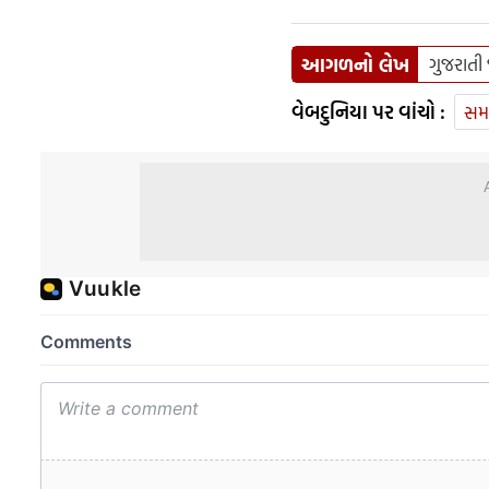
આગળનો લેખ
ગુજરાતી
વેબદુનિયા પર વાંચો :
સમ