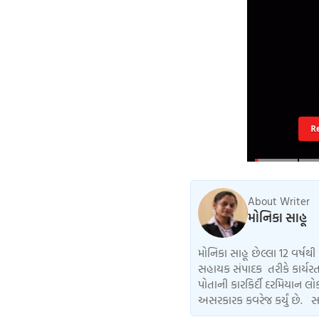
R
About Writer
મોનિકા સાહૂ
મોનિકા સાહૂ છેલ્લા 12 વર્ષથી 
સહાયક સંપાદક તરીકે કાર્યરત
પોતાની કારકિર્દી દરમિયાન 
અસરકારક કવરેજ કર્યું છે. સ