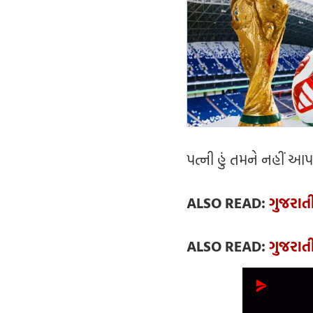
પત્ની હું તમને નહીં આપ
ALSO READ:
ગુજરાત
ALSO READ:
ગુજરાતી