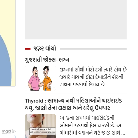
જરૂર વાંચો
ગુજરાતી જોક્સ- લગ્ન
લગ્નમાં સૌથી મોટો દગો ત્યારે હોય છે
જ્યારે ગાયની ફોટા દેખાડીને શેરની
હાથમાં પકડાવી દેવાય છે
Thyroid : સામાન્ય નથી મહિલાઓને થાઈરાઈડ
થવુ, જાણો તેના લક્ષણ અને ઘરેલુ ઉપચાર
આજના સમયમાં થાઈરોઈડની
બીમારી ઝડપથી ફેલાય રહી છે. આ
બીમારીમાં વજનને ઘટે જ છે સાથે જ