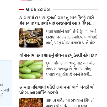
કહે તું ક્યાં જઈશ, નર્ક કે સ્વર્ગ.
હત્યાનું કાવતરું ઘડવામાં આવ્યું હતું.
છોકરી -
લાઈફ સ્ટાઈલ
શ્રાવણમાં લસણ-ડુંગળી વગરનું શાક ફિક્કું લાગે
છે? સ્વાદ વધારવા માટે અજમાવો આ 3 ટિપ્સ
લસણ-ડુંગળી વગર સ્વાદિષ્ટ શાક કેવી રીતે
ઘણા લોકોને લાગે છે કે ડુંગળી અને
બનાવવું?
લસણ વગર શાક સ્વાદિષ્ટ બની શકે
નહીં, પરંતુ યોગ્ય મસાલા અને યોગ્ય
સમયે વઘાર કરવાથી શાકના
સ્વાદમાં ઘણો ફરક પડી શકે છે.
ચોમાસામા કયા શાકનું સેવન કરવું હેલ્ધી હોય છે ?
કેટલીક સરળ કિચન ટ્રિક્સની
દૂધી: ચોમાસાની ઋતુ માટે આ એક
મદદથી તમે કોઈપણ શાકને સ્વાદિષ્ટ
શ્રેષ્ઠ શાકભાજી છે. તેમાં પાણીનું
બનાવી શકો છો.
પ્રમાણ વધુ હોય છે અને કેલરી
ઓછી હોય છે. તે હલકું હોય છે અને
માં
સ્વસ્થ પાચનતંત્ર જાળવવામાં મદદ
શ્રાવણ મહિનામાં મહેંદી લગાવવા અને બંગડીઓ
 તેમણે
કરે છે.
પહેરવાના ધાર્મિક કારણો
અને
શ્રાવણ મહિનામાં ભગવાન શિવની
સાથે દેવી પાર્વતીની પણ પૂજા