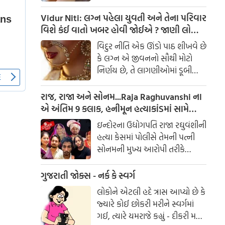
હોર્મોન પણ ગડબડ થઈ જાય છે.
આર્યુવેદનુ માનીએ તો થાઈરોઈડ
Vidur Niti: લગ્ન પહેલા યુવતી અને તેના પરિવાર
થવાનુ કારણ પિત્ત અને કફ સાથે
વિશે કંઈ વાતો ખબર હોવી જોઈએ ? જાણી લો
સંબંધિત છે. થાઈરોઈડ ગ્લેંડ આપણા
નહી તો થશે પસ્તાવો
વિદુર નીતિ એક ઊંડો પાઠ શીખવે છે
શરીરમાં જોવા મળનારી સૌથી મોટી
કે લગ્ન એ જીવનનો સૌથી મોટો
અંતસ્ત્રાવી ગ્રંથિયોમાંથી એક છે.
નિર્ણય છે, તે લાગણીઓમાં ડૂબી
જઈને ન લેવો જોઈએ. લગ્ન પહેલાં
કેટલીક બાબતો જાણવી જરૂરી છે, જે
રાજ, રાજા અને સોનમ...Raja Raghuvanshi ના
પાછળથી સંબંધનો પાયો નક્કી કરે
એ અંતિમ 9 કલાક, હનીમૂન હત્યાકાંડમાં સામે
છે.
આવ્યા નવા FACTS
ઇન્દોરના ઉદ્યોગપતિ રાજા રઘુવંશીની
હત્યા કેસમાં પોલીસે તેમની પત્ની
સોનમની મુખ્ય આરોપી તરીકે
ધરપકડ કરી છે. શરૂઆતની
તપાસમાં જાણવા મળ્યું છે કે સોનમે
ગુજરાતી જોક્સ - નર્ક કે સ્વર્ગ
તેના પતિની હત્યા કરી હતી અને
લોકોને એટલી હદે ત્રાસ આપ્યો છે કે
લાશ મેઘાલયમાં ખાડામાં ફેંકી દીધી
જ્યારે કોઈ છોકરી મરીને સ્વર્ગમાં
હતી. સોનમે ત્રણ હત્યારાઓની મદદ
ગઈ, ત્યારે યમરાજે કહ્યું - દીકરી મને
લીધી હતી અને હનીમૂન દરમિયાન