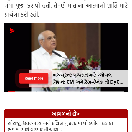
ગંગા પૂજા કરાવી હતી. તેમણે માતાના આત્માની શાંતિ માટે
પ્રાર્થના કરી હતી.
વાયબ્રન્ટ ગુજરાત માટે ગ્લોબલ
Read more
મિશન: CM અમેરિકા-કેનેડા તો DyCM
હર્ષ સંઘવી જાપાન-યુરોપ ગજવશે
આગળનો લેખ
સૌરાષ્ટ્ર, ઉત્તર-મધ્ય અને દક્ષિણ ગુજરાતમાં વીજળીના કડાકા
ભડાકા સાથે વરસાદની આગાહી