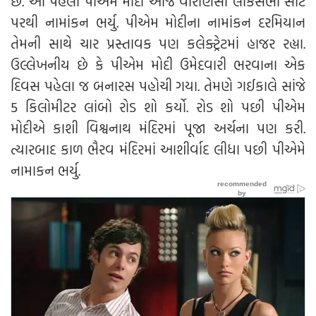
છે. આ પહેલા પીએમ મોદી આજે વારાણસી લોકસભા સીટ
પરથી નામાંકન ભર્યુ. પીએમ મોદીના નામાંકન દરમિયાન
તેમની સાથે ચાર પ્રસ્તાવક પણ કલેક્ટ્રેટમાં હાજર રહ્યા.
ઉલ્લેખનીય છે કે પીએમ મોદી ઉમેદવારી ભરવાના એક
દિવસ પહેલા જ બનારસ પહોચી ગયા. તેમણે ગઈકાલે સાંજે
5 કિલોમીટર લાંબો રોડ શો કર્યો. રોડ શો પછી પીએમ
મોદીએ કાશી વિશ્વનાથ મંદિરમાં પૂજા અર્ચના પણ કરી.
ત્યારબાદ કાળ ભૈરવ મંદિરમાં આશીર્વાદ લીધા પછી પીએમે
નામાકન ભર્યુ.