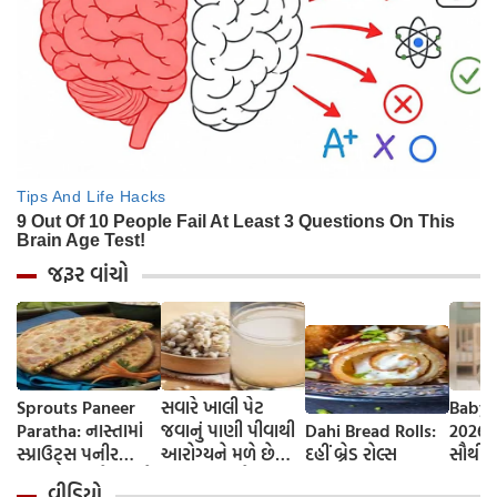
જરૂર વાંચો
Sprouts Paneer
સવારે ખાલી પેટ
Baby 
Paratha: નાસ્તામાં
જવાનું પાણી પીવાથી
Dahi Bread Rolls:
2026-
સ્પ્રાઉટ્સ પનીર
આરોગ્યને મળે છે
દહીં બ્રેડ રોલ્સ
સૌથી 
પરાઠા બનાવો, તમને
ફાયદા... ચાલો
ટૂંકા ન
વીડિયો