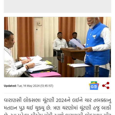
Updated:
Tue, 14 May 2024 (13:45 IST)
વારાણસી લોકસભા ચૂંટણી 2024ને લઈને ચાર તબક્કાનુ
મતદાન પુરૂ થઈ ચુક્યુ છે. ત્રણ ચરણોમાં ચૂંટણી હજુ બાકી