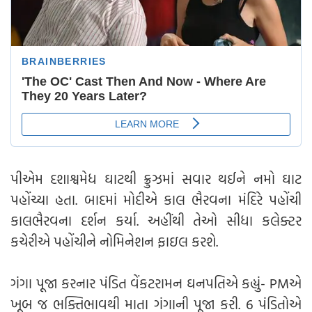
પીએમ દશાશ્વમેધ ઘાટથી ક્રુઝમાં સવાર થઈને નમો ઘાટ
પહોંચ્યા હતા. બાદમાં મોદીએ કાલ ભૈરવના મંદિરે પહોંચી
કાલભૈરવના દર્શન કર્યા. અહીંથી તેઓ સીધા કલેક્ટર
કચેરીએ પહોંચીને નોમિનેશન ફાઇલ કરશે.
ગંગા પૂજા કરનાર પંડિત વેંકટરામન ઘનપતિએ કહ્યું- PMએ
ખૂબ જ ભક્તિભાવથી માતા ગંગાની પૂજા કરી. 6 પંડિતોએ