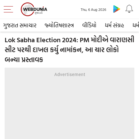
Thu, 6 Aug 2026
ગુજરાત સમાચાર
જ્યોતિષશાસ્ત્ર
વીડિયો
ધર્મ સંગ્રહ
ધર્
Lok Sabha Election 2024: PM મોદીએ વારાણસી
સીટ પરથી દાખલ કર્યુ નામાંકન, આ ચાર લોકો
બન્યા પ્રસ્તાવક