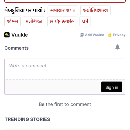
વેબદુનિયા પર વાંચો :
સમાચાર જગત
જ્યોતિષશાસ્ત્ર
જોક્સ
મનોરંજન
લાઈફ સ્ટાઈલ
ધર્મ