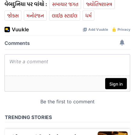
વેબદુનિયા પર વાંચો :
સમાચાર જગત
જ્યોતિષશાસ્ત્ર
જોક્સ
મનોરંજન
લાઈફ સ્ટાઈલ
ધર્મ