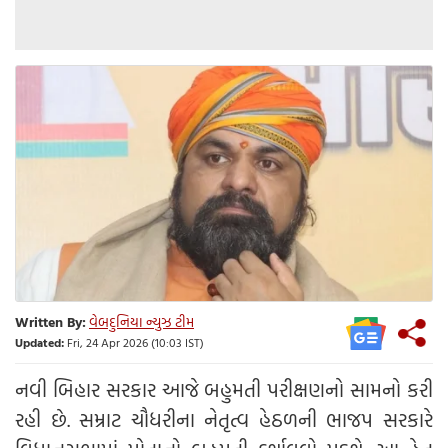
Written By:
વેબદુનિયા ન્યુઝ ટીમ
Updated:
Fri, 24 Apr 2026 (10:03 IST)
નવી બિહાર સરકાર આજે બહુમતી પરીક્ષણનો સામનો કરી
રહી છે. સમ્રાટ ચૌધરીના નેતૃત્વ હેઠળની ભાજપ સરકારે