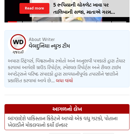
5 રૂપિયાની ચોકલેટ ખાવા પર
Read more
તાલિબાની સજા, માતાએ ગરમ
ચપ્પુથી પુત્રના પગમાં આપ્યો ડામ,
દરવાજા બંધ કરીને નીકળી ગઈ પાર્ટીમાં
About Writer
વેબદુનિયા ન્યુઝ ટીમ
અમારા સ્ટ્રિંગર્સ, વિશ્વસનીય સ્ત્રોતો અને અનુભવી પત્રકારો દ્વારા તૈયાર
કરવામાં આવેલી ગ્રાઉંડ રિપોર્ટ્સ, સ્પેશ્યલ રિપોર્ટ્સ અને રીયલ ટાઈમ
અપડેટ્સને વરિષ્ઠ સંપાદકો દ્વારા સાવધાનીપૂર્વક તપાસીને જાણીને
પ્રકાશિત કરવામાં આવે છે....
બધા વાંચો
આગળનો લેખ
બાંગ્લાદેશે પાકિસ્તાન ક્રિકેટને આપ્યો એક વધુ ઝટકો, પોતાના
ખેલાડીને મોકલવાનો કર્યો ઈન્કાર