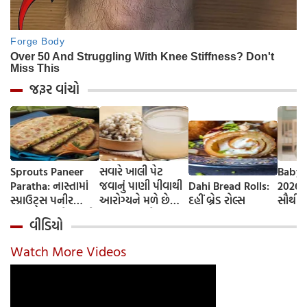
જરૂર વાંચો
Sprouts Paneer
સવારે ખાલી પેટ
Baby 
Paratha: નાસ્તામાં
જવાનું પાણી પીવાથી
Dahi Bread Rolls:
2026-
સ્પ્રાઉટ્સ પનીર
આરોગ્યને મળે છે
દહીં બ્રેડ રોલ્સ
સૌથી 
પરાઠા બનાવો, તમને
ફાયદા... ચાલો
ટૂંકા ન
વીડિયો
પ્રોટીનનો ડબલ ડોઝ
જાણીએ તેના ફાયદા
ટોચના
મળશે
અને ઉપયોગ કરવાની
યાદી 
Watch More Videos
યોગ્ય રીત