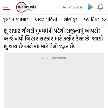
Sun, 9 Aug 2026
ગુજરાત સમાચાર
શ્રાવણ મહિનો
બોલીવુડ
જ્યોતિષશાસ્ત્ર
શું સમ્રાટ ચૌધરી મુખ્યમંત્રી પદેથી રાજીનામું આપશે?
આજે નવી બિહાર સરકાર માટે ફ્લોર ટેસ્ટ છે. જાણો
શું થાય છે અને શા માટે તેની જરૂર છે.