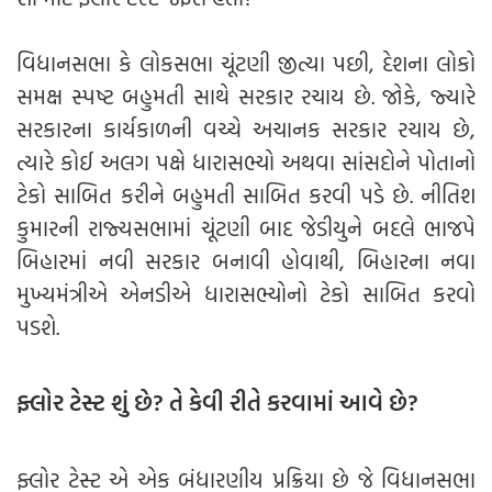
વિધાનસભા કે લોકસભા ચૂંટણી જીત્યા પછી, દેશના લોકો
સમક્ષ સ્પષ્ટ બહુમતી સાથે સરકાર રચાય છે. જોકે, જ્યારે
સરકારના કાર્યકાળની વચ્ચે અચાનક સરકાર રચાય છે,
ત્યારે કોઈ અલગ પક્ષે ધારાસભ્યો અથવા સાંસદોને પોતાનો
ટેકો સાબિત કરીને બહુમતી સાબિત કરવી પડે છે. નીતિશ
કુમારની રાજ્યસભામાં ચૂંટણી બાદ જેડીયુને બદલે ભાજપે
બિહારમાં નવી સરકાર બનાવી હોવાથી, બિહારના નવા
મુખ્યમંત્રીએ એનડીએ ધારાસભ્યોનો ટેકો સાબિત કરવો
પડશે.
ફ્લોર ટેસ્ટ શું છે? તે કેવી રીતે કરવામાં આવે છે?
ફ્લોર ટેસ્ટ એ એક બંધારણીય પ્રક્રિયા છે જે વિધાનસભા