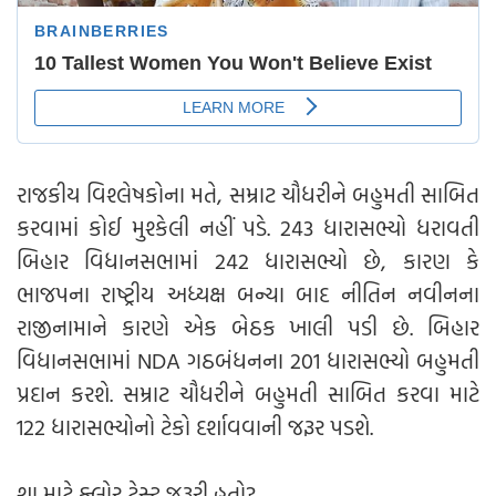
રાજકીય વિશ્લેષકોના મતે, સમ્રાટ ચૌધરીને બહુમતી સાબિત
કરવામાં કોઈ મુશ્કેલી નહીં પડે. 243 ધારાસભ્યો ધરાવતી
બિહાર વિધાનસભામાં 242 ધારાસભ્યો છે, કારણ કે
ભાજપના રાષ્ટ્રીય અધ્યક્ષ બન્યા બાદ નીતિન નવીનના
રાજીનામાને કારણે એક બેઠક ખાલી પડી છે. બિહાર
વિધાનસભામાં NDA ગઠબંધનના 201 ધારાસભ્યો બહુમતી
પ્રદાન કરશે. સમ્રાટ ચૌધરીને બહુમતી સાબિત કરવા માટે
122 ધારાસભ્યોનો ટેકો દર્શાવવાની જરૂર પડશે.
શા માટે ફ્લોર ટેસ્ટ જરૂરી હતો?