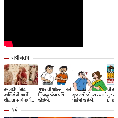
નવીનતમ
રમનદીપ સિંહે
ગુજરાતી જોક્સ - મને
ઝી સ્ટુ
અભિનેત્રી ચાર્લી
શિવજી જેવા પતિ
ગુજરાતી જોક્સ -ચાલો
ગુજરાત
ચૌહાણ સાથે કર્યા
જોઈએ.
પાર્કમાં જઈએ.
ઇન્ડસ્ટ્
લગ્ન, જશ્નમાં ક્રિકેટ
આગમન, 
ધર્મ
જગતના કલાકારોની
રાંદેરિ
હાજરી
ચેરી' સ