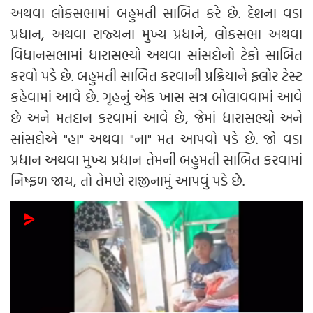
અથવા લોકસભામાં બહુમતી સાબિત કરે છે. દેશના વડા
પ્રધાન, અથવા રાજ્યના મુખ્ય પ્રધાને, લોકસભા અથવા
વિધાનસભામાં ધારાસભ્યો અથવા સાંસદોનો ટેકો સાબિત
કરવો પડે છે. બહુમતી સાબિત કરવાની પ્રક્રિયાને ફ્લોર ટેસ્ટ
કહેવામાં આવે છે. ગૃહનું એક ખાસ સત્ર બોલાવવામાં આવે
છે અને મતદાન કરવામાં આવે છે, જેમાં ધારાસભ્યો અને
સાંસદોએ "હા" અથવા "ના" મત આપવો પડે છે. જો વડા
પ્રધાન અથવા મુખ્ય પ્રધાન તેમની બહુમતી સાબિત કરવામાં
નિષ્ફળ જાય, તો તેમણે રાજીનામું આપવું પડે છે.