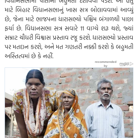
વિધાનસભામાં પોતાનો બહુમતી દર્શાવવો પડશે. આ હેતુ
માટે બિહાર વિધાનસભાનું ખાસ સત્ર બોલાવવામાં આવ્યું
છે, જેના માટે ભાજપના ધારાસભ્યો પશ્ચિમ બંગાળથી પાછા
ફર્યા છે. વિધાનસભા સત્ર સવારે 11 વાગ્યે શરૂ થશે, જ્યાં
સમ્રાટ ચૌધરી વિશ્વાસ પ્રસ્તાવ રજૂ કરશે. ધારાસભ્યો પ્રસ્તાવ
પર મતદાન કરશે, અને મત ગણતરી નક્કી કરશે કે બહુમતી
અસ્તિત્વમાં છે કે નહીં.