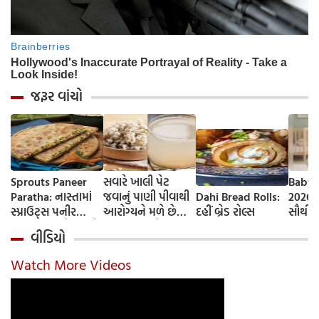
જરૂર વાંચો
Sprouts Paneer
સવારે ખાલી પેટ
Baby 
Paratha: નાસ્તામાં
જવાનું પાણી પીવાથી
Dahi Bread Rolls:
2026-
સ્પ્રાઉટ્સ પનીર
આરોગ્યને મળે છે
દહીં બ્રેડ રોલ્સ
સૌથી 
પરાઠા બનાવો, તમને
ફાયદા... ચાલો
ટૂંકા ન
વીડિયો
પ્રોટીનનો ડબલ ડોઝ
જાણીએ તેના ફાયદા
ટોચના
મળશે
અને ઉપયોગ કરવાની
યાદી 
Watch More Videos
યોગ્ય રીત