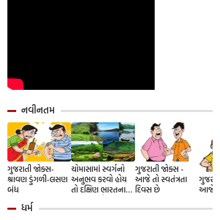
નવીનતમ
ગુજરાતી જોક્સ-
ચોમાસામાં સ્વર્ગનો
ગુજરાતી જોક્સ -
શ્રાવણ ડુંગળી-લસણ
અનુભવ કરવો હોય
આજે તો સ્વતંત્રતા
ગુજરાત
બંધ
તો દક્ષિણ ભારતના
દિવસ છે
આજે દે
આ 5 સ્થળોની જરૂર
ધર્મ
મુલાકાત લો