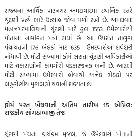
રાજ્યના આર્થિક પાટનગર અમદાવાદમાં સ્થાનિક સ્તરે
ચૂંટણી પ્રત્યે ભારે ઉત્સાહ જોવા મળી રહ્યો છે. અમદાવાદ
મહાનગરપાલિકાની ચૂંટણી માટે કુલ 1553 ઉમેદવારોએ
પોતાના નામાંકન પત્રો ભર્યા છે. આ ઉપરાંત તાલુકા
પંચાયતની 176 બેઠકો માટે 635 ઉમેદવારોએ દાવેદારી
નોંધાવી છે. મોટી સંખ્યામાં ફોર્મ ભરાતા ચૂંટણી અધિકારીઓ
માટે ચકાસણીની કામગીરી પડકારજનક બની છે. આટલી
મોટી સંખ્યામાં ઉમેદવારો હોવાથી અનેક બેઠકો પર
બહુકોણીય મુકાબલો થવાની શક્યતા છે.
ફોર્મ પરત ખેંચવાની અંતિમ તારીખ 15 એપ્રિલ:
રાજકીય સોગઠાબાજી તેજ
ચૂંટણી પંચના કાર્યક્રમ મુજબ, જે ઉમેદવારો પોતાની