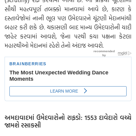
સૌથી મહત્વપૂર્ણ તબક્કો માનવામાં આવે છે, કારણ કે
દસ્તાવેજોમાં નાની ભૂલ પણ ઉમેદવારને ચૂંટણી મેદાનમાંથી
બહાર કરી શકે છે. ચકાસણી બાદ માન્ય ઉમેદવારોની યાદી
જાહેર કરવામાં આવશે, જેના પરથી કયા પક્ષના કેટલા
મહારથીઓ મેદાનમાં રહેશે તેનો અંદાજ આવશે.
અમદાવાદમાં ઉમેદવારોનો રાફડો: 1553 દાવેદારો વચ્ચે
જામશે રસાકસી