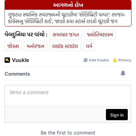
આગળનો લેખ
ગુજરાત સ્થાનિક સ્વરાજ્યની ચૂંટણીમાં ‘સેલિબ્રિટી પાવર’: ભાજપ-
કોંગ્રેસનુ ‘સેલિબ્રિટી કાર્ડ’, જાણો કયા સ્ટાર્સ લડશે ચૂંટણી જંગ
વેબદુનિયા પર વાંચો :
સમાચાર જગત
જ્યોતિષશાસ્ત્ર
જોક્સ
મનોરંજન
લાઈફ સ્ટાઈલ
ધર્મ