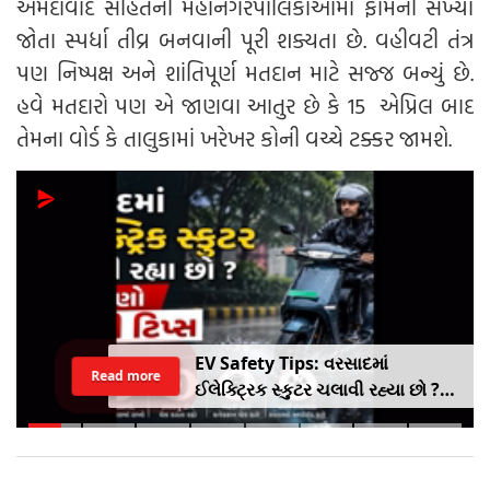
અમદાવાદ સહિતની મહાનગરપાલિકાઓમાં ફોર્મની સંખ્યા
જોતા સ્પર્ધા તીવ્ર બનવાની પૂરી શક્યતા છે. વહીવટી તંત્ર
પણ નિષ્પક્ષ અને શાંતિપૂર્ણ મતદાન માટે સજ્જ બન્યું છે.
હવે મતદારો પણ એ જાણવા આતુર છે કે 15 એપ્રિલ બાદ
તેમના વોર્ડ કે તાલુકામાં ખરેખર કોની વચ્ચે ટક્કર જામશે.
EV Safety Tips: વરસાદમાં
Read more
ઈલેક્ટ્રિક સ્કુટર ચલાવી રહ્યા છો ?
આ નાનકડી ભૂલ પડી શકે છે ભારે ..
જાણો સેફ્ટી ટિપ્સ