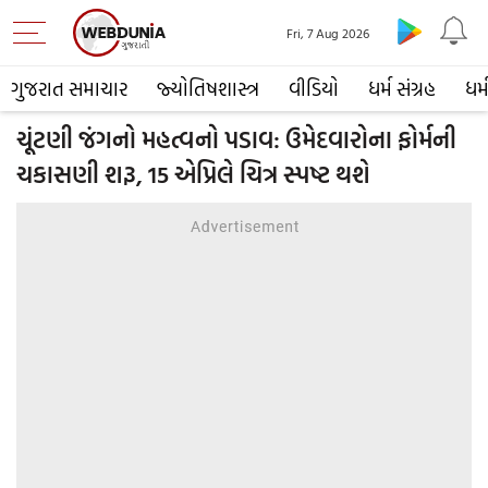
Fri, 7 Aug 2026
ગુજરાત સમાચાર
જ્યોતિષશાસ્ત્ર
વીડિયો
ધર્મ સંગ્રહ
ધર્
ચૂંટણી જંગનો મહત્વનો પડાવ: ઉમેદવારોના ફોર્મની
ચકાસણી શરૂ, 15 એપ્રિલે ચિત્ર સ્પષ્ટ થશે