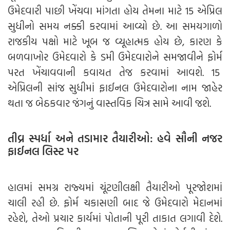
ઉમેદવારી પાછી ખેંચવા માંગતા હોય તેમના માટે 15 એપ્રિલ
સુધીનો સમય નક્કી કરવામાં આવ્યો છે. આ સમયગાળો
રાજકીય પક્ષો માટે ખૂબ જ વ્યૂહાત્મક હોય છે, કારણ કે
બળવાખોર ઉમેદવારો કે ડમી ઉમેદવારોને સમજાવીને ફોર્મ
પરત ખેંચાવવાની કવાયત તેજ કરવામાં આવશે. 15
એપ્રિલની સાંજ સુધીમાં ફાઈનલ ઉમેદવારોના નામ જાહેર
થતા જ બેઠકવાર જંગનું વાસ્તવિક ચિત્ર સામે આવી જશે.
તીવ્ર સ્પર્ધા અને તડામાર તૈયારીઓ: હવે સૌની નજર
ફાઈનલ લિસ્ટ પર
હાલમાં સમગ્ર રાજ્યમાં ચૂંટણીલક્ષી તૈયારીઓ પૂરજોશમાં
ચાલી રહી છે. ફોર્મ ચકાસણી બાદ જે ઉમેદવારો મેદાનમાં
રહેશે, તેઓ પ્રચાર કાર્યમાં પોતાની પૂરી તાકાત લગાવી દેશે.