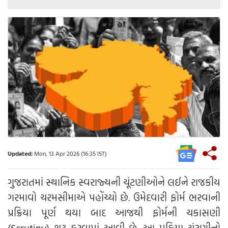
Updated:
Mon, 13 Apr 2026 (16:35 IST)
ગુજરાતમાં સ્થાનિક સ્વરાજ્યની ચૂંટણીઓને લઈને રાજકીય
ગરમાવો ચરમસીમાએ પહોંચ્યો છે. ઉમેદવારી ફોર્મ ભરવાની
પ્રક્રિયા પૂર્ણ થયા બાદ આજથી ફોર્મની ચકાસણી
(Scrutiny) શરૂ કરવામાં આવી છે. આ પ્રક્રિયા ચૂંટણીનો