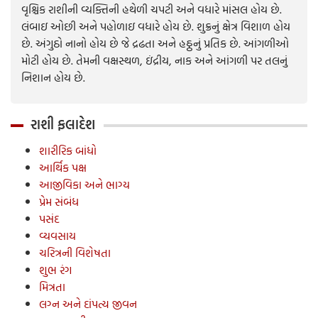
વૃશ્ચિક રાશીની વ્‍યક્તિની હથેળી ચપટી અને વધારે માંસલ હોય છે.
લંબાઇ ઓછી અને પહોળાઇ વધારે હોય છે. શુક્રનું ક્ષેત્ર વિશાળ હોય
છે. અંગુઠો નાનો હોય છે જે દ્રઢતા અને હઠ્ઠનું પ્રતિક છે. આંગળીઓ
મોટી હોય છે. તેમની વક્ષસ્‍થળ, ઇંદ્રીય, નાક અને આંગળી પર તલનું
નિશાન હોય છે.
રાશી ફલાદેશ
શારીરિક બાંધો
આર્થિક પક્ષ
આજીવિકા અને ભાગ્ય
પ્રેમ સંબંધ
પસંદ
વ્‍યવસાય
ચરિત્રની વિશેષતા
શુભ રંગ
મિત્રતા
લગ્‍ન અને દાંપત્ય જીવન