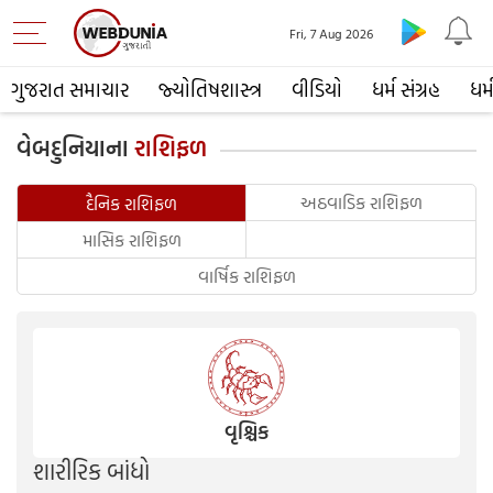
Fri, 7 Aug 2026
ગુજરાત સમાચાર
જ્યોતિષશાસ્ત્ર
વીડિયો
ધર્મ સંગ્રહ
ધર્
વેબદુનિયાના
રાશિફળ
અઠવાડિક રાશિફળ
દૈનિક રાશિફળ
માસિક રાશિફળ
વાર્ષિક રાશિફળ
વૃશ્ચિક
શારીરિક બાંધો