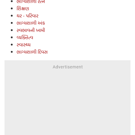
ભાગ્યશાળી રત્‍ન
શિક્ષણ
ઘર - પરિવાર
ભાગ્યશાળી અંક
સ્‍વભાવની ખામી
વ્‍યક્તિત્‍વ
સ્‍વાસ્‍થ્ય
ભાગ્યશાળી દિવસ