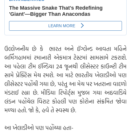
ઉલ્લેખનીય છે કે ભારત અને ઈંગ્લેન્ડ આવતા મહિને
બર્મિંગહામમાં રમાનારી એકમાત્ર ટેસ્ટમાં સામસામે ટકરાશે.
આ પહેલા ટીમ ઈન્ડિયા 24 જૂનથી લીસેસ્ટર કાઉન્ટી ટીમ
સામે પ્રેક્ટિસ મેચ રમશે. આ માટે ભારતીય ખેલાડીઓ પણ
લીસેસ્ટર પહોંચી ગયા છે, પરંતુ આ મેચ પર ખતરાના વાદળો
મંડરાઈ રહ્યા છે. મીડિયા રિપોર્ટ્સ મુજબ ગયા અઠવાડિયે
લંડન પહોંચેલ વિરાટ કોહલી પણ કોરોના સંક્રમિત જોવા
મળ્યા હતો. જો કે, હવે તે સ્વસ્થ છે.
આ ખેલાડીઓ પણ પહોંચ્યા હતા-