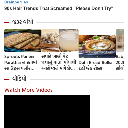
જરૂર વાંચો
Sprouts Paneer
સવારે ખાલી પેટ
Baby 
Paratha: નાસ્તામાં
જવાનું પાણી પીવાથી
Dahi Bread Rolls:
2026-
સ્પ્રાઉટ્સ પનીર
આરોગ્યને મળે છે
દહીં બ્રેડ રોલ્સ
સૌથી 
પરાઠા બનાવો, તમને
ફાયદા... ચાલો
ટૂંકા ન
વીડિયો
પ્રોટીનનો ડબલ ડોઝ
જાણીએ તેના ફાયદા
ટોચના
મળશે
અને ઉપયોગ કરવાની
યાદી 
Watch More Videos
યોગ્ય રીત