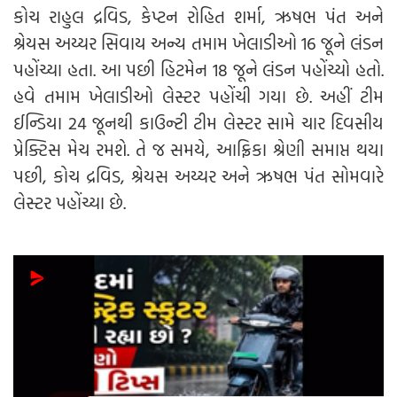
કોચ રાહુલ દ્રવિડ, કેપ્ટન રોહિત શર્મા, ઋષભ પંત અને
શ્રેયસ અય્યર સિવાય અન્ય તમામ ખેલાડીઓ 16 જૂને લંડન
પહોંચ્યા હતા. આ પછી હિટમેન 18 જૂને લંડન પહોંચ્યો હતો.
હવે તમામ ખેલાડીઓ લેસ્ટર પહોંચી ગયા છે. અહીં ટીમ
ઈન્ડિયા 24 જૂનથી કાઉન્ટી ટીમ લેસ્ટર સામે ચાર દિવસીય
પ્રેક્ટિસ મેચ રમશે. તે જ સમયે, આફ્રિકા શ્રેણી સમાપ્ત થયા
પછી, કોચ દ્રવિડ, શ્રેયસ અય્યર અને ઋષભ પંત સોમવારે
લેસ્ટર પહોંચ્યા છે.