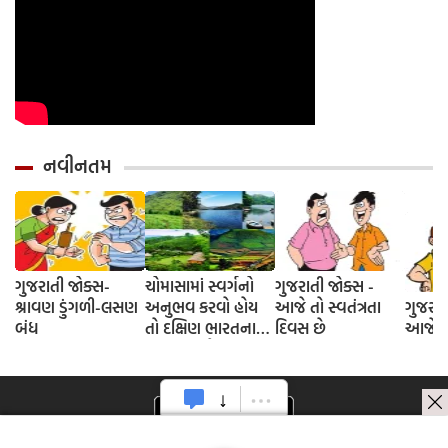
નવીનતમ
ગુજરાતી જોક્સ-
ચોમાસામાં સ્વર્ગનો
ગુજરાતી જોક્સ -
શ્રાવણ ડુંગળી-લસણ
અનુભવ કરવો હોય
આજે તો સ્વતંત્રતા
ગુજરાત
બંધ
તો દક્ષિણ ભારતના
દિવસ છે
આજે દે
આ 5 સ્થળોની જરૂર
મુલાકાત લો