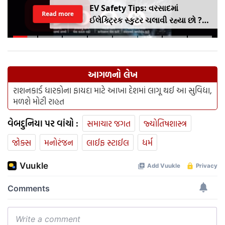
EV Safety Tips: વરસાદમાં
Read more
ઈલેક્ટ્રિક સ્કુટર ચલાવી રહ્યા છો ?
આ નાનકડી ભૂલ પડી શકે છે ભારે ..
જાણો સેફ્ટી ટિપ્સ
આગળનો લેખ
રાશનકાર્ડ ધારકોના ફાયદા માટે આખા દેશમાં લાગૂ થઈ આ સુવિદ્યા,
મળશે મોટી રાહત
વેબદુનિયા પર વાંચો :
સમાચાર જગત
જ્યોતિષશાસ્ત્ર
જોક્સ
મનોરંજન
લાઈફ સ્ટાઈલ
ધર્મ