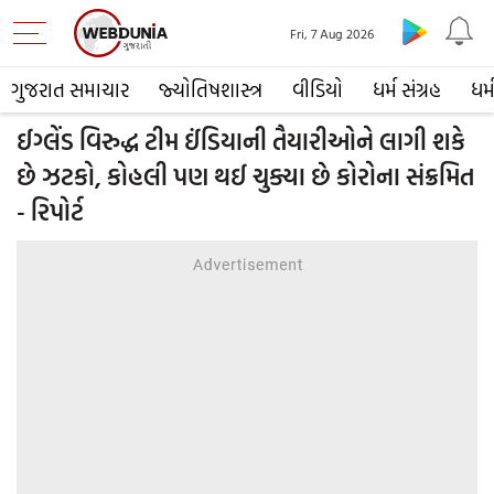
Fri, 7 Aug 2026
ગુજરાત સમાચાર
જ્યોતિષશાસ્ત્ર
વીડિયો
ધર્મ સંગ્રહ
ધર્
ઈગ્લેંડ વિરુદ્ધ ટીમ ઈંડિયાની તૈયારીઓને લાગી શકે
છે ઝટકો, કોહલી પણ થઈ ચુક્યા છે કોરોના સંક્રમિત
- રિપોર્ટ