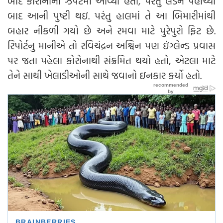
બાદ કોરોનાની ઝપેટમાં આવ્યો હતો, પરંતુ લંડન પહોંચ્યા
બાદ આની પુષ્ટી થઇ. પરંતુ હાલમાં તે આ બિમારીમાંથી
બહાર નીકળી ગયો છે અને રમવા માટે પુરેપુરો ફિટ છે.
રિપોર્ટનુ માનીએ તો રવિચંદ્રન અશ્વિન પણ ઇંગ્લેન્ડ પ્રવાસ
પર જતા પહેલા કોરોનાથી સંક્રમિત થયો હતો, એટલા માટે
તેને સાથી ખેલાડીઓની સાથે જવાનો ઇનકાર કર્યો હતો.