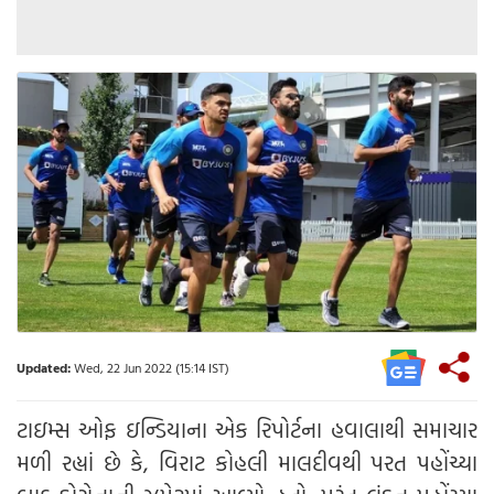
Updated:
Wed, 22 Jun 2022 (15:14 IST)
ટાઇમ્સ ઓફ ઇન્ડિયાના એક રિપોર્ટના હવાલાથી સમાચાર
મળી રહ્યાં છે કે, વિરાટ કોહલી માલદીવથી પરત પહોંચ્યા