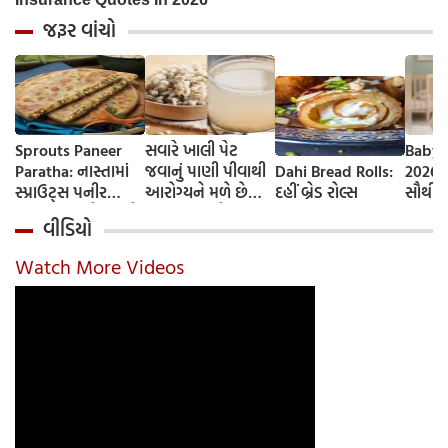
જરૂર વાંચો
Sprouts Paneer
સવારે ખાલી પેટ
Baby 
Paratha: નાસ્તામાં
જવાનું પાણી પીવાથી
Dahi Bread Rolls:
2026-
સ્પ્રાઉટ્સ પનીર
આરોગ્યને મળે છે
દહીં બ્રેડ રોલ્સ
સૌથી 
પરાઠા બનાવો, તમને
ફાયદા... ચાલો
ટૂંકા ન
વીડિયો
પ્રોટીનનો ડબલ ડોઝ
જાણીએ તેના ફાયદા
ટોચના
મળશે
અને ઉપયોગ કરવાની
યાદી 
Watch More Videos
યોગ્ય રીત