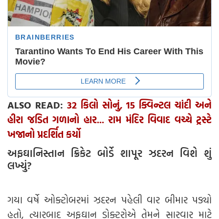
ALSO READ:
32 કિલો સોનું, 15 ક્વિન્ટલ ચાંદી અને
હીરા જડિત ગળાનો હાર... રામ મંદિર વિવાદ વચ્ચે ટ્રસ્ટે
ખજાનો પ્રદર્શિત કર્યો
અફઘાનિસ્તાન ક્રિકેટ બોર્ડે શાપૂર ઝદરન વિશે શું
લખ્યું?
ગયા વર્ષે ઓક્ટોબરમાં ઝદરન પહેલી વાર બીમાર પડ્યો
હતો, ત્યારબાદ અફઘાન ડોક્ટરોએ તેમને સારવાર માટે