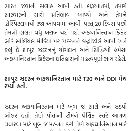
ભારત જવાની સલાહ આપી હતી. શરૂઆતમાં, તેમણે
સારવારનો સારો પ્રતિભાવ આપ્યો અને તેમને
હોસ્પિટલમાંથી રજા આપવામાં આવી, પરંતુ 20 દિવસ પછી
તેમની હાલત વધુ ખરાબ થઈ ગઈ. અફઘાનિસ્તાન ક્રિકેટ
બોર્ડે સોશિયલ મીડિયા પર ઝદરનને શ્રદ્ધાંજલિ આપી અને
કહ્યું કે શાપૂર ઝદરનનું યોગદાન અને સિદ્ધિઓ હંમેશા
અફઘાનિસ્તાન ક્રિકેટના ઇતિહાસનો મહત્વપૂર્ણ ભાગ રહેશે.
શાપુર ઝદરન અફઘાનિસ્તાન માટે T20 અને ODI મેચ
રમ્યો હતો.
ઝદરન અફઘાનિસ્તાન માટે ખૂબ જ સારો અને ઝડપી
બોલર હતો. તેણે પોતાની ટીમને વૈશ્વિક સ્તરે આગળ
વધારવા માટે ખૂબ જ મહેનત કરી. તેણે અફઘાનિસ્તાન માટે