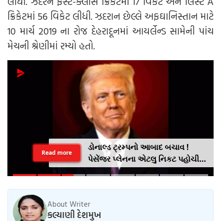
લીધી. ઝદરને ફર્સ્ટ-ક્લાસ ક્રિકેટમાં 17 વિકેટ અને લિસ્ટ A
ક્રિકેટમાં 56 વિકેટ લીધી. ઝદરાન છેલ્લે અફઘાનિસ્તાન માટે
10 માર્ચ 2019 ના રોજ દેહરાદૂનમાં આયર્લેન્ડ સામેની પાંચ
મેચની શ્રેણીમાં રમ્યો હતો.
ડોનાલ્ડ ટ્રમ્પનો આબાદ બચાવ !
Read more
પેસેંજર પ્લેનના એટલુ નિકટ પહોચી
ગયુ હેલીકોપ્ટર કે શ્વાસ અદ્ધર થઈ
ગયા .. VIDEO
About Writer
કલ્યાણી દેશમુખ