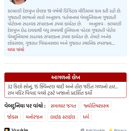
કલ્યાણી દેશમુખ છેલ્લા 19 વર્ષથી ડિઝિટલ મીડિયામાં કામ કરી રહી છે.
ગુજરાતી ભાષાનો સારો અનુભવ. વર્તમાનમાં વેબદુનિયાના ગુજરાતી
પોર્ટલના સહાયક સંપાદકના રૂપમાં કાર્યરત છે. અનુભવ - કલ્યાણી
દેશમુખ દોઢ દાયકાથી વધુ સમયથી દુનિયાના પહેલા ગુજરાતી પોર્ટલ
વેબદુનિયામાં સહાયક સંપાદકના રૂપમાં કાર્યરત છે. તેમણે અનેક
લોકસભા, ગુજરાત વિધાનસભા અને ગુજરાત સ્થાનિક સ્વરાજ્ય....
બધા વાંચો
આગળનો લેખ
32 કિલો સોનું, 15 ક્વિન્ટલ ચાંદી અને હીરા જડિત ગળાનો હાર...
રામ મંદિર વિવાદ વચ્ચે ટ્રસ્ટે ખજાનો પ્રદર્શિત કર્યો
વેબદુનિયા પર વાંચો :
સમાચાર જગત
જ્યોતિષશાસ્ત્ર
જોક્સ
મનોરંજન
લાઈફ સ્ટાઈલ
ધર્મ