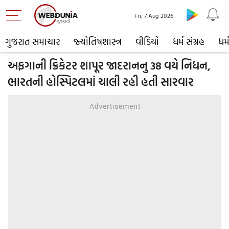
Fri, 7 Aug 2026
ગુજરાત સમાચાર
જ્યોતિષશાસ્ત્ર
વીડિયો
ધર્મ સંગ્રહ
ધર્
અફગાની ક્રિકેટર શાપૂર જાદરાનનુ 38 વયે નિધન,
ભારતની હોસ્પિટલમાં ચાલી રહી હતી સારવાર