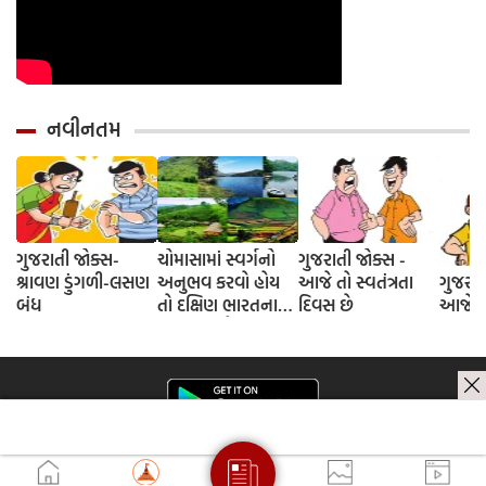
નવીનતમ
ગુજરાતી જોક્સ-
ચોમાસામાં સ્વર્ગનો
ગુજરાતી જોક્સ -
શ્રાવણ ડુંગળી-લસણ
અનુભવ કરવો હોય
આજે તો સ્વતંત્રતા
ગુજરાત
બંધ
તો દક્ષિણ ભારતના
દિવસ છે
આજે દે
આ 5 સ્થળોની જરૂર
મુલાકાત લો