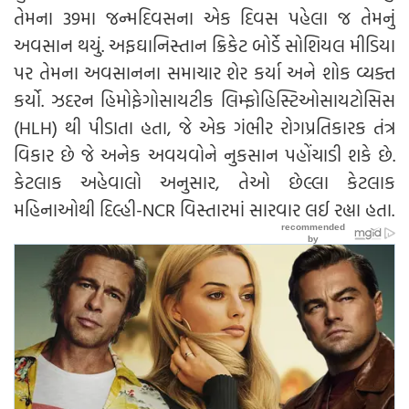
તેમના 39મા જન્મદિવસના એક દિવસ પહેલા જ તેમનું
અવસાન થયું. અફઘાનિસ્તાન ક્રિકેટ બોર્ડે સોશિયલ મીડિયા
પર તેમના અવસાનના સમાચાર શેર કર્યા અને શોક વ્યક્ત
કર્યો. ઝદરન હિમોફેગોસાયટીક લિમ્ફોહિસ્ટિઓસાયટોસિસ
(HLH) થી પીડાતા હતા, જે એક ગંભીર રોગપ્રતિકારક તંત્ર
વિકાર છે જે અનેક અવયવોને નુકસાન પહોંચાડી શકે છે.
કેટલાક અહેવાલો અનુસાર, તેઓ છેલ્લા કેટલાક
મહિનાઓથી દિલ્હી-NCR વિસ્તારમાં સારવાર લઈ રહ્યા હતા.