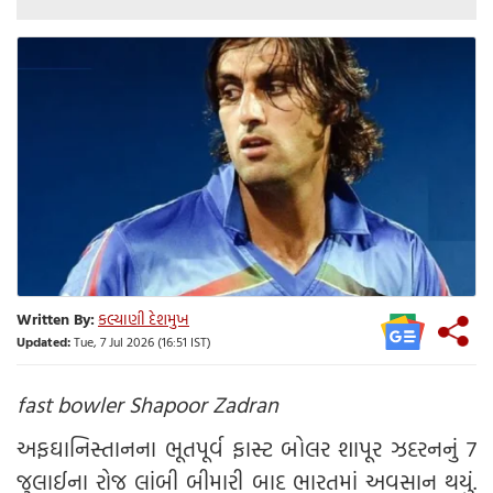
Written By:
કલ્યાણી દેશમુખ
Updated:
Tue, 7 Jul 2026 (16:51 IST)
fast bowler Shapoor Zadran
અફઘાનિસ્તાનના ભૂતપૂર્વ ફાસ્ટ બોલર શાપૂર ઝદરનનું 7
જુલાઈના રોજ લાંબી બીમારી બાદ ભારતમાં અવસાન થયું.