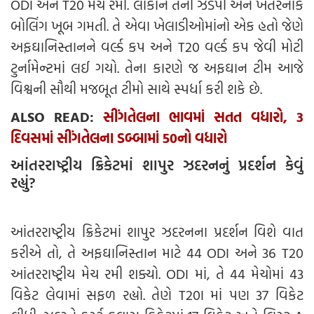
ODI અને T20 મેચ રમી. લોકોને તેની ઝડપી અને ખતરનાક
બોલિંગ ખૂબ ગમતી. તે એવા ખેલાડીઓમાંનો એક હતો જેણે
અફઘાનિસ્તાનને વર્લ્ડ કપ અને T20 વર્લ્ડ કપ જેવી મોટી
ટુર્નામેન્ટમાં લઈ ગયો. તેના કારણે જ અફઘાન ટીમ આજે
વિશ્વની સૌથી મજબૂત ટીમો સાથે સ્પર્ધા કરી શકે છે.
ALSO READ:
સીંગતેલના ભાવમાં સતત વધારો, 3
દિવસમાં સીંગતેલના ડબ્બામાં 50નો વધારો
આંતરરાષ્ટ્રીય ક્રિકેટમાં શાપુર ઝદરનનું પ્રદર્શન કેવું
રહ્યું?
આંતરરાષ્ટ્રીય ક્રિકેટમાં શાપુર ઝદરનના પ્રદર્શન વિશે વાત
કરીએ તો, તે અફઘાનિસ્તાન માટે 44 ODI અને 36 T20
આંતરરાષ્ટ્રીય મેચ રમી શક્યો. ODI માં, તે 44 મેચોમાં 43
વિકેટ લેવામાં સફળ રહ્યો. તેણે T20I માં પણ 37 વિકેટ