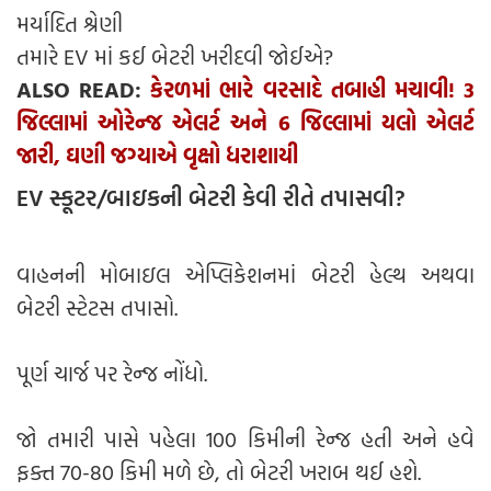
મર્યાદિત શ્રેણી
તમારે EV માં કઈ બેટરી ખરીદવી જોઈએ?
ALSO READ:
કેરળમાં ભારે વરસાદે તબાહી મચાવી! 3
જિલ્લામાં ઓરેન્જ એલર્ટ અને 6 જિલ્લામાં યલો એલર્ટ
જારી, ઘણી જગ્યાએ વૃક્ષો ધરાશાયી
EV સ્કૂટર/બાઇકની બેટરી કેવી રીતે તપાસવી?
વાહનની મોબાઇલ એપ્લિકેશનમાં બેટરી હેલ્થ અથવા
બેટરી સ્ટેટસ તપાસો.
પૂર્ણ ચાર્જ પર રેન્જ નોંધો.
જો તમારી પાસે પહેલા 100 કિમીની રેન્જ હતી અને હવે
ફક્ત 70-80 કિમી મળે છે, તો બેટરી ખરાબ થઈ હશે.