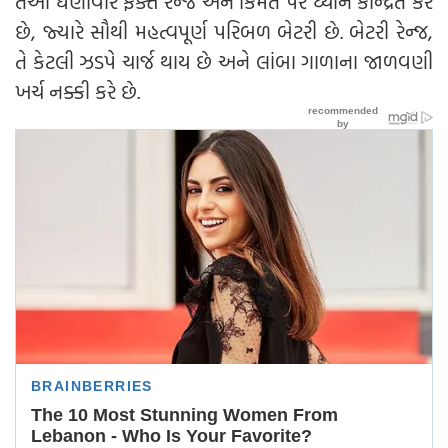
તેઓ ઘણીવાર ફક્ત રેન્જ અને કિંમત પર ધ્યાન કેન્દ્રિત કરે
છે, જ્યારે સૌથી મહત્વપૂર્ણ પરિબળ બેટરી છે. બેટરી રેન્જ,
તે કેટલી ઝડપે ચાર્જ થાય છે અને લાંબા ગાળાના જાળવણી
ખર્ચ નક્કી કરે છે.