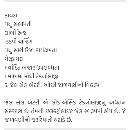
ફાયદા
વધુ સલામતી
લાંબી રેન્જ
ઝડપી ચાર્જિંગ
વધુ સારી ઉર્જા કાર્યક્ષમતા
ગેરફાયદા
મર્યાદિત બજાર ઉપલબ્ધતા
પ્રમાણમાં મોંઘી ટેકનોલોજી
5. જેલ સેલ બેટરી: ઓછી જાળવણીનો વિકલ્પ
જેલ સેલ બેટરી એ લીડ-એસિડ ટેકનોલોજીનું અદ્યતન
સંસ્કરણ છે. તેમની ઇલેક્ટ્રોલાઇટ જેલ સ્વરૂપમાં હોય છે, જે
જાળવણીની જરૂરિયાતો ઘટાડે છે.