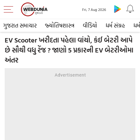
Fri, 7 Aug 2026
ગુજરાત સમાચાર
જ્યોતિષશાસ્ત્ર
વીડિયો
ધર્મ સંગ્રહ
ધર્
EV Scooter ખરીદતા પહેલા વાંચો, કંઈ બેટરી આપે
છે સૌથી વધુ રેંજ ? જાણો 5 પ્રકારની EV બેટરીઓમા
અંતર