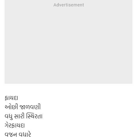
ફાયદા
ઓછી જાળવણી
વધુ સારી સ્થિરતા
ગેરફાયદા
વજન વધારે