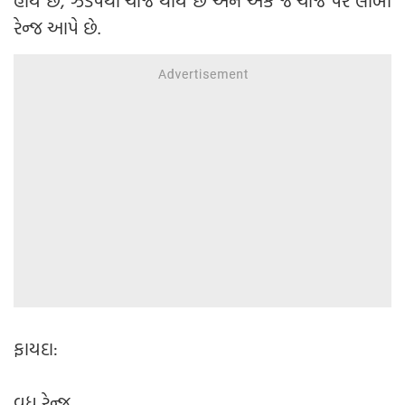
હોય છે, ઝડપથી ચાર્જ થાય છે અને એક જ ચાર્જ પર લાંબી
રેન્જ આપે છે.
ફાયદા:
વધુ રેન્જ