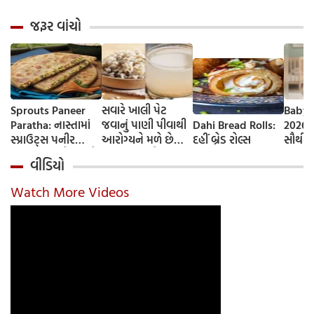
જરૂર વાંચો
Sprouts Paneer
સવારે ખાલી પેટ
Baby 
Paratha: નાસ્તામાં
જવાનું પાણી પીવાથી
Dahi Bread Rolls:
2026-
સ્પ્રાઉટ્સ પનીર
આરોગ્યને મળે છે
દહીં બ્રેડ રોલ્સ
સૌથી 
પરાઠા બનાવો, તમને
ફાયદા... ચાલો
ટૂંકા ન
વીડિયો
પ્રોટીનનો ડબલ ડોઝ
જાણીએ તેના ફાયદા
ટોચના
મળશે
અને ઉપયોગ કરવાની
યાદી 
Watch More Videos
યોગ્ય રીત