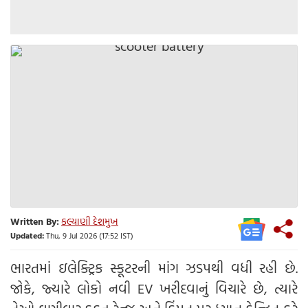
Written By:
કલ્યાણી દેશમુખ
Updated:
Thu, 9 Jul 2026 (17:52 IST)
ભારતમાં ઇલેક્ટ્રિક સ્કૂટરની માંગ ઝડપથી વધી રહી છે.
જોકે, જ્યારે લોકો નવી EV ખરીદવાનું વિચારે છે, ત્યારે