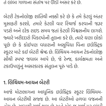
તે લાંબા ગાળાના સંતોષ પર ઊંડી અસર કરે છે.
બેટરી ટેકનોલોજી શાંતિથી નક્કી કરે છે કે તમે કેટલું અંતર
મુસાફરી કરશો, તમારે કેટલી વાર રિચાર્જ કરવાની જરૂર
પડશે અને દરેક રાઇડ સમય જતાં કેટલી વિશ્વસનીય લાગશે.
જ્યારે ખરીદદારો વિકલ્પોની તુલના કરે છે, ત્યારે ઘણા લોકો
પૂછે છે કે કોઈપણ વધારાની અસુવિધા વિના ઇલેક્ટ્રિક
સ્કૂટર માટે કઈ બેટરી શ્રેષ્ઠ છે. લિથિયમ-આયન ટેકનોલોજી
સૌથી સ્પષ્ટ જવાબ આપે છે, જે રેન્જ, કાર્યક્ષમતા અને
ટકાઉપણુંનું અસરકારક સંતુલન પૂરું પાડે છે.
1. લિથિયમ-આયન બેટરી
આજે મોટાભાગના આધુનિક ઇલેક્ટ્રિક સ્કૂટર લિથિયમ-
આયન બેટરીથી સજ્જ છે. આ બેટરીઓ હળવા વજનની