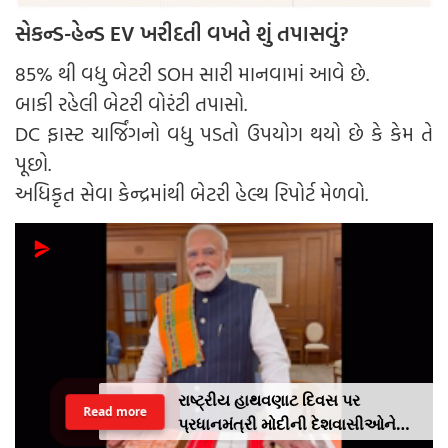
સેકન્ડ-હેન્ડ EV ખરીદતી વખતે શું તપાસવું?
85% થી વધુ બેટરી SOH સારી માનવામાં આવે છે.
બાકી રહેલી બેટરી વોરંટી તપાસો.
DC ફાસ્ટ ચાર્જિંગનો વધુ પડતો ઉપયોગ થયો છે કે કેમ તે
પૂછો.
અધિકૃત સેવા કેન્દ્રમાંથી બેટરી હેલ્થ રિપોર્ટ મેળવો.
રાષ્ટ્રીય હાથવણાટ દિવસ પર
Read more
પ્રધાનમંત્રી મોદીની દેશવાસીઓને
અપીલૢ સ્થાનિક કપડાં પહેરો,