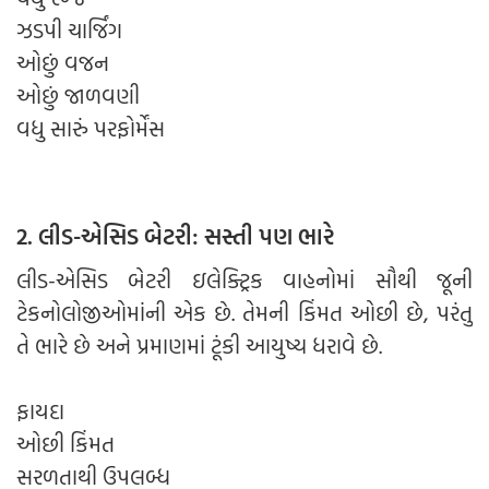
ઝડપી ચાર્જિંગ
ઓછું વજન
ઓછું જાળવણી
વધુ સારું પરફોર્મેંસ
2. લીડ-એસિડ બેટરી: સસ્તી પણ ભારે
લીડ-એસિડ બેટરી ઇલેક્ટ્રિક વાહનોમાં સૌથી જૂની
ટેકનોલોજીઓમાંની એક છે. તેમની કિંમત ઓછી છે, પરંતુ
તે ભારે છે અને પ્રમાણમાં ટૂંકી આયુષ્ય ધરાવે છે.
ફાયદા
ઓછી કિંમત
સરળતાથી ઉપલબ્ધ