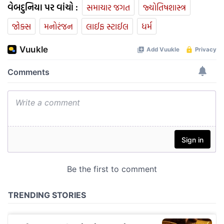
વેબદુનિયા પર વાંચો :
સમાચાર જગત
જ્યોતિષશાસ્ત્ર
જોક્સ
મનોરંજન
લાઈફ સ્ટાઈલ
ધર્મ