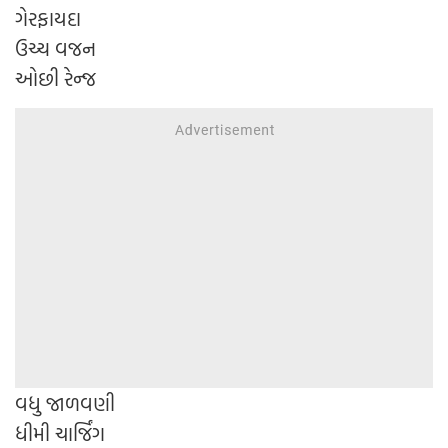
ગેરફાયદા
ઉચ્ચ વજન
ઓછી રેન્જ
વધુ જાળવણી
ધીમી ચાર્જિંગ