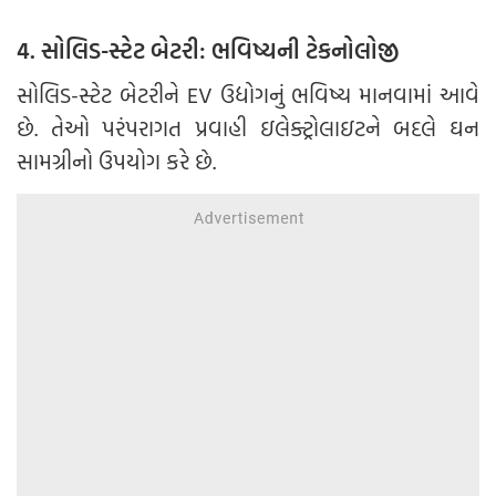
4. સોલિડ-સ્ટેટ બેટરી: ભવિષ્યની ટેકનોલોજી
સોલિડ-સ્ટેટ બેટરીને EV ઉદ્યોગનું ભવિષ્ય માનવામાં આવે
છે. તેઓ પરંપરાગત પ્રવાહી ઇલેક્ટ્રોલાઇટને બદલે ઘન
સામગ્રીનો ઉપયોગ કરે છે.