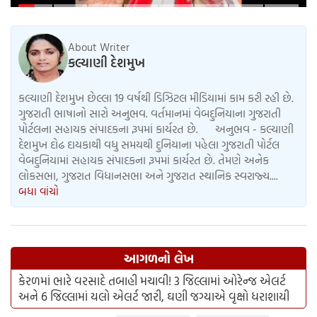
'GRWM' ટ્રેન્ડ ફોલો કરો
About Writer
કલ્યાણી દેશમુખ
કલ્યાણી દેશમુખ છેલ્લા 19 વર્ષથી ડિઝિટલ મીડિયામાં કામ કરી રહી છે.
ગુજરાતી ભાષાનો સારો અનુભવ. વર્તમાનમાં વેબદુનિયાના ગુજરાતી
પોર્ટલના સહાયક સંપાદકના રૂપમાં કાર્યરત છે. અનુભવ - કલ્યાણી
દેશમુખ દોઢ દાયકાથી વધુ સમયથી દુનિયાના પહેલા ગુજરાતી પોર્ટલ
વેબદુનિયામાં સહાયક સંપાદકના રૂપમાં કાર્યરત છે. તેમણે અનેક
લોકસભા, ગુજરાત વિધાનસભા અને ગુજરાત સ્થાનિક સ્વરાજ્ય....
બધા વાંચો
આગળનો લેખ
કેરળમાં ભારે વરસાદે તબાહી મચાવી! 3 જિલ્લામાં ઓરેન્જ એલર્ટ
અને 6 જિલ્લામાં યલો એલર્ટ જારી, ઘણી જગ્યાએ વૃક્ષો ધરાશાયી