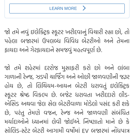
જો તમે નવું ઇલેક્ટ્રિક સ્કૂટર ખરીદવાનું વિચારી રહ્યા છો, તો
પહેલા બજારમાં ઉપલબ્ધ વિવિધ બેટરીઓ અને તેમના
ફાયદા અને ગેરફાયદાને સમજવું મહત્વપૂર્ણ છે.
જો તમે શહેરમાં દરરોજ મુસાફરી કરો છો અને લાંબા
ગાળાની રેન્જ, ઝડપી ચાર્જિંગ અને ઓછી જાળવણીની જરૂર
હોય છે, તો લિથિયમ-આયન બેટરી ધરાવતું ઇલેક્ટ્રિક
સ્કૂટર શ્રેષ્ઠ વિકલ્પ છે. બજેટ ધરાવતા ખરીદદારો લીડ-
એસિડ અથવા જેલ સેલ બેટરીવાળા મોડેલો પસંદ કરી શકે
છે, પરંતુ તેમણે વજન, રેન્જ અને જાળવણી સંબંધિત
મર્યાદાઓને ધ્યાનમાં લેવી જોઈએ. નિષ્ણાતો માને છે કે
સોલિડ-સ્ટેટ બેટરી આગામી વર્ષોમાં EV બજારમાં નોંધપાત્ર