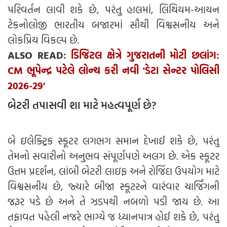
પરિવર્તન લાવી શકે છે, પરંતુ હાલમાં, લિથિયમ-આયન
ટેકનોલોજી ભારતીય બજારમાં સૌથી વિશ્વસનીય અને
લોકપ્રિય વિકલ્પ છે.
ALSO READ:
ડિજિટલ ક્ષેત્રે ગુજરાતની મોટી છલાંગ:
CM ભૂપેન્દ્ર પટેલે લોન્ચ કરી નવી 'ડેટા સેન્ટર પોલિસી
2026-29'
બેટરી તપાસવી શા માટે મહત્વપૂર્ણ છે?
બે ઇલેક્ટ્રિક સ્કૂટર લગભગ સમાન દેખાઈ શકે છે, પરંતુ
તેમનો સવારીનો અનુભવ સંપૂર્ણપણે અલગ છે. એક સ્કૂટર
ઉત્તમ પ્રદર્શન, લાંબી બેટરી લાઇફ અને રોજિંદા ઉપયોગ માટે
વિશ્વસનીય છે, જ્યારે બીજા સ્કૂટરને વારંવાર ચાર્જિંગની
જરૂર પડે છે અને તે ઝડપથી નબળો પડી જાય છે. આ
તફાવત પહેલી નજરે ભાગ્યે જ ધ્યાનપાત્ર હોઈ શકે છે, પરંતુ