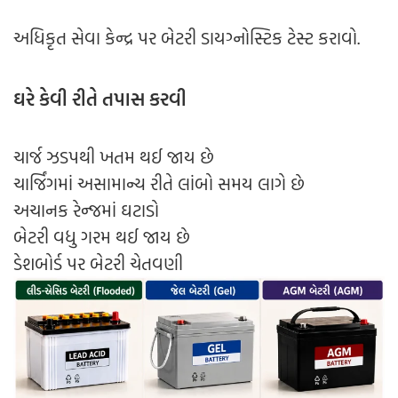
અધિકૃત સેવા કેન્દ્ર પર બેટરી ડાયગ્નોસ્ટિક ટેસ્ટ કરાવો.
ઘરે કેવી રીતે તપાસ કરવી
ચાર્જ ઝડપથી ખતમ થઈ જાય છે
ચાર્જિંગમાં અસામાન્ય રીતે લાંબો સમય લાગે છે
અચાનક રેન્જમાં ઘટાડો
બેટરી વધુ ગરમ થઈ જાય છે
ડેશબોર્ડ પર બેટરી ચેતવણી