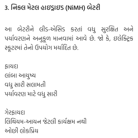
3. નિકલ મેટલ હાઇડ્રાઇડ (NiMH) બેટરી
આ બેટરીને લીડ-એસિડ કરતાં વધુ સુરક્ષિત અને
પર્યાવરણને અનુકૂળ માનવામાં આવે છે. જો કે, ઇલેક્ટ્રિક
સ્કૂટરમાં તેનો ઉપયોગ મર્યાદિત છે.
ફાયદા
લાંબા આયુષ્ય
વધુ સારી સલામતી
પર્યાવરણ માટે વધુ સારી
ગેરફાયદા
લિથિયમ-આયન જેટલી કાર્યક્ષમ નથી
ઓછી લોકપ્રિય