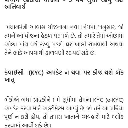
અનિવાર્ય
પ્રધાનમંત્રી આવાસ યોજનાના નવા નિયમો અનુસાર, જો
તમને આ યોજના હેઠળ ઘર મળે છે, તો તમારે તેમાં ઓછામાં
ઓછા પાંચ વર્ષ રહેવું પડશે. ઘર ખાલી રાખવાથી અથવા
તેને ભાડે આપવાથી ફાળવણી રદ થઈ શકે છે.
કેવાઈસી (KYC) અપડેટ ન થવા પર ફ્રીજ થશે બેંક
ખાતુ
બેંકોએ બધા ગ્રાહકોને 1 મે સુધીમાં તેમના KYC (e-KYC)
અપડેટ કરવા માટે અલ્ટીમેટમ આપ્યું છે. જો તમે આ પ્રક્રિયા
પૂર્ણ ન કરી હોય, તો તમારા ખાતાને વ્યવહારો માટે બ્લોક
કરવામાં આવી શકે છે.।