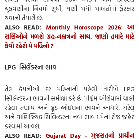
ચુકવણીના નિયમો સુધી, ઘણી બધી બાબતોમાં ફેરફાર
થવાની તૈયારી છે.
ALSO READ:
Monthly Horoscope 2026: આ
રાશિઓને મળશે ગ્રહ-નક્ષત્રનો સાથ, જાણો તમારે માટે
કેવો રહેશે મે મહિનો ?
LPG સિલેંડરના ભાવ
તેલ કંપનીઓ દર મહિનાની પહેલી તારીખે LPG
સિલિન્ડરના ભાવની સમીક્ષા કરે છે. પશ્ચિમ એશિયામાં ચાલી
રહેલા તણાવ અને ક્રૂડ ઓઇલના ભાવને આધારે, ઘરેલુ
અને વાણિજ્યિક સિલિન્ડરના નવા ભાવ 1 મેના રોજ જાહેર
કરવામાં આવશે.
ALSO READ:
Gujarat Day - ગુજરાતનો પ્રાચીન