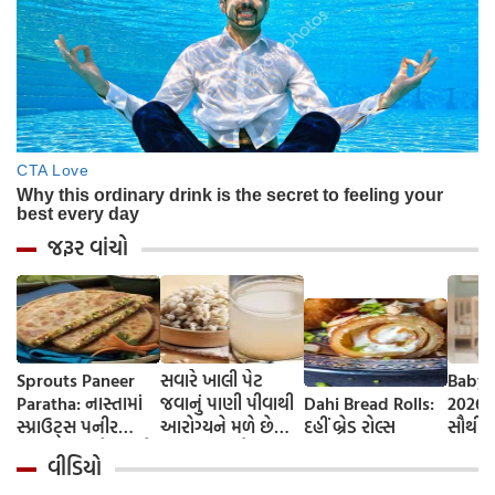
જરૂર વાંચો
Sprouts Paneer
સવારે ખાલી પેટ
Baby 
Paratha: નાસ્તામાં
જવાનું પાણી પીવાથી
Dahi Bread Rolls:
2026-
સ્પ્રાઉટ્સ પનીર
આરોગ્યને મળે છે
દહીં બ્રેડ રોલ્સ
સૌથી 
પરાઠા બનાવો, તમને
ફાયદા... ચાલો
ટૂંકા ન
વીડિયો
પ્રોટીનનો ડબલ ડોઝ
જાણીએ તેના ફાયદા
ટોચના