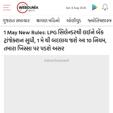
Sat, 8 Aug 2026
ગુજરાત સમાચાર
શ્રાવણ મહિનો
બોલીવુડ
જ્યોતિષશાસ્ત્ર
1 May New Rules: LPG સિલેન્ડરથી લઈને બેંક
ટ્રાંજેક્શન સુધી, 1 મે થી બદલાય જશે આ 10 નિયમ,
તમારા ખિસ્સા પર પડશે અસર