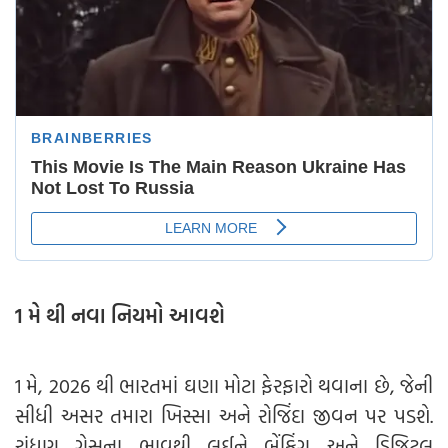
1 મે થી નવા નિયમો આવશે
1 મે, 2026 થી ભારતમાં ઘણા મોટા ફેરફારો થવાના છે, જેની
સીધી અસર તમારા ખિસ્સા અને રોજિંદા જીવન પર પડશે.
રાંધણ ગેસના ભાવથી લઈને બેંકિંગ અને ડિજિટલ