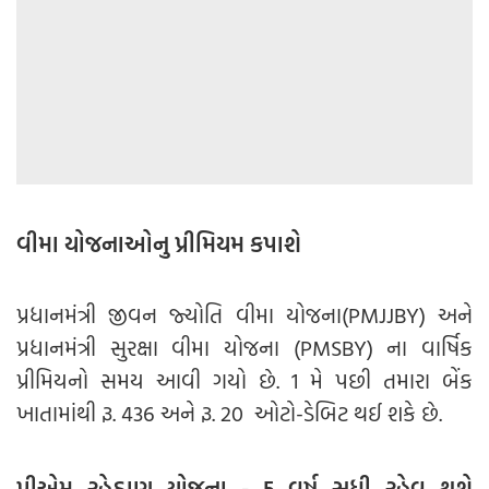
વીમા યોજનાઓનુ પ્રીમિયમ કપાશે
પ્રધાનમંત્રી જીવન જ્યોતિ વીમા યોજના(PMJJBY) અને
પ્રધાનમંત્રી સુરક્ષા વીમા યોજના (PMSBY) ના વાર્ષિક
પ્રીમિયનો સમય આવી ગયો છે. 1 મે પછી તમારા બેંક
ખાતામાંથી રૂ. 436 અને રૂ. 20 ઓટો-ડેબિટ થઈ શકે છે.
પીએમ રહેઠાણ યોજના - 5 વર્ષ સુધી રહેવુ થશે