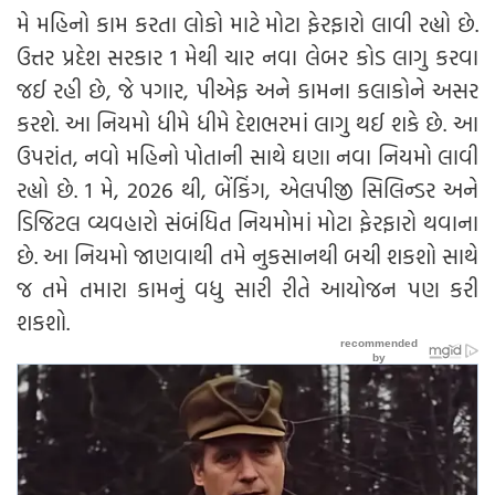
મે મહિનો કામ કરતા લોકો માટે મોટા ફેરફારો લાવી રહ્યો છે.
ઉત્તર પ્રદેશ સરકાર 1 મેથી ચાર નવા લેબર કોડ લાગુ કરવા
જઈ રહી છે, જે પગાર, પીએફ અને કામના કલાકોને અસર
કરશે. આ નિયમો ધીમે ધીમે દેશભરમાં લાગુ થઈ શકે છે. આ
ઉપરાંત, નવો મહિનો પોતાની સાથે ઘણા નવા નિયમો લાવી
રહ્યો છે. 1 મે, 2026 થી, બેંકિંગ, એલપીજી સિલિન્ડર અને
ડિજિટલ વ્યવહારો સંબંધિત નિયમોમાં મોટા ફેરફારો થવાના
છે. આ નિયમો જાણવાથી તમે નુકસાનથી બચી શકશો સાથે
જ તમે તમારા કામનું વધુ સારી રીતે આયોજન પણ કરી
શકશો.