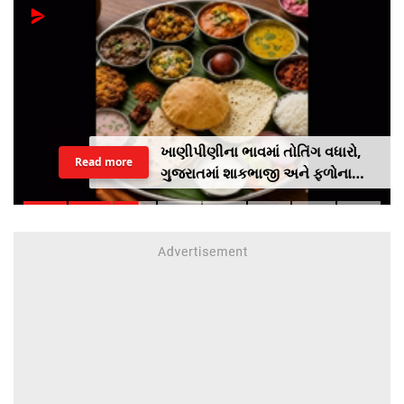
Next
ખાણીપીણીના ભાવમાં તોતિંગ વધારો,
Read more
ગુજરાતમાં શાકભાજી અને ફળોના
વધતા ભાવથી સામાન્ય લોકો પર
મોંઘવારીનો માર