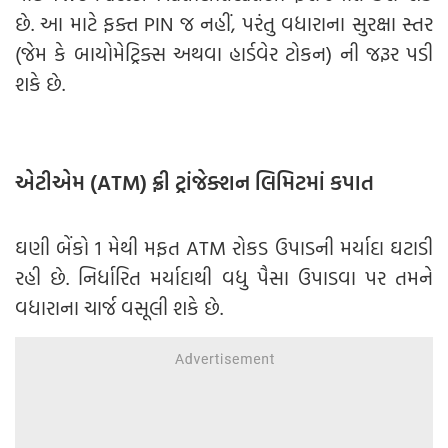
છે. આ માટે ફક્ત PIN જ નહીં, પરંતુ વધારાના સુરક્ષા સ્તર
(જેમ કે બાયોમેટ્રિક્સ અથવા હાર્ડવેર ટોકન) ની જરૂર પડી
શકે છે.
એટીએમ (ATM) ફ્રી ટ્રાંજેક્શન લિમિટમાં કપાત
ઘણી બેંકો 1 મેથી મફત ATM રોકડ ઉપાડની મર્યાદા ઘટાડી
રહી છે. નિર્ધારિત મર્યાદાથી વધુ પૈસા ઉપાડવા પર તમને
વધારાના ચાર્જ વસૂલી શકે છે.