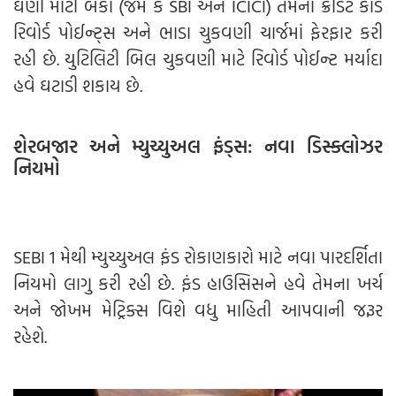
ઘણી મોટી બેંકો (જેમ કે SBI અને ICICI) તેમના ક્રેડિટ કાર્ડ
રિવોર્ડ પોઈન્ટ્સ અને ભાડા ચુકવણી ચાર્જમાં ફેરફાર કરી
રહી છે. યુટિલિટી બિલ ચુકવણી માટે રિવોર્ડ પોઈન્ટ મર્યાદા
હવે ઘટાડી શકાય છે.
શેરબજાર અને મ્યુચ્યુઅલ ફંડ્સ: નવા ડિસ્ક્લોઝર
નિયમો
SEBI 1 મેથી મ્યુચ્યુઅલ ફંડ રોકાણકારો માટે નવા પારદર્શિતા
નિયમો લાગુ કરી રહી છે. ફંડ હાઉસિસને હવે તેમના ખર્ચ
અને જોખમ મેટ્રિક્સ વિશે વધુ માહિતી આપવાની જરૂર
રહેશે.