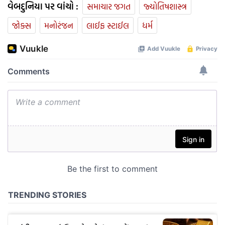
વેબદુનિયા પર વાંચો :
સમાચાર જગત
જ્યોતિષશાસ્ત્ર
જોક્સ
મનોરંજન
લાઈફ સ્ટાઈલ
ધર્મ