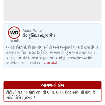
About Writer
વેબદુનિયા ન્યુઝ ટીમ
અમારા સ્ટ્રિંગર્સ, વિશ્વસનીય સ્ત્રોતો અને અનુભવી પત્રકારો દ્વારા તૈયાર
કરવામાં આવેલી ગ્રાઉંડ રિપોર્ટ્સ, સ્પેશ્યલ રિપોર્ટ્સ અને રીયલ ટાઈમ
અપડેટ્સને વરિષ્ઠ સંપાદકો દ્વારા સાવધાનીપૂર્વક તપાસીને જાણીને
પ્રકાશિત કરવામાં આવે છે....
બધા વાંચો
આગળનો લેખ
દીદી ની લંકા મા કોણે લગાવી આગ, આ 4 ચેહરાઓમાંથી કોણ છે
સૌથી મોટો ગુનેગાર ?