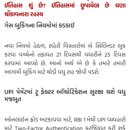
ઈતિહાસ શું છે? ઈતિહાસમાં છુપાયેલા છે ઘણા
ચોંકાવનારા રહસ્ય
ગેસ બુકિંગના નિયમોમાં કડકાઈ
નવા નિયમો હેઠળ, શહેરી વિસ્તારોમાં બે સિલિન્ડર બુક
કરવા વચ્ચેનો તફાવત 21 દિવસથી વધારીને 25 દિવસ
કરવામાં આવ્યો છે. આનો અર્થ એ છે કે તમારે તમારી
આગામી બુકિંગ માટે થોડી વધુ રાહ જોવી પડશે.
UPI પેમેંટમાં ટૂ ફેક્ટર ઑથોટિકેશન સુરક્ષા થશે વધુ
મજબૂત
ઓનલાઈન ફ્રોડ અટકાવવા માટે, RBI 1 મેથી UPI વ્યવહારો
માટે Two-Factor Authentication ફરજિયાત કરી શકે