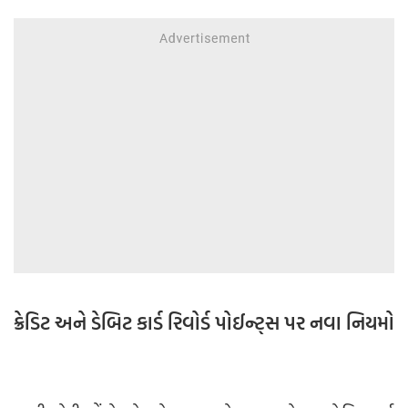
ક્રેડિટ અને ડેબિટ કાર્ડ રિવોર્ડ પોઈન્ટ્સ પર નવા નિયમો