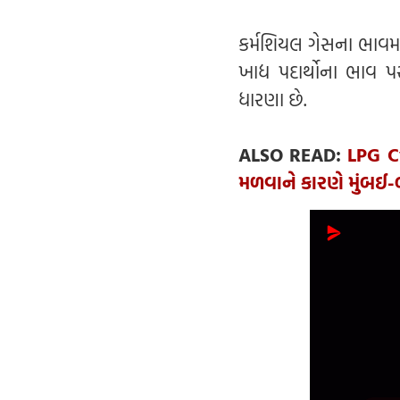
કર્મશિયલ ગેસના ભાવમાં
ખાદ્ય પદાર્થોના ભાવ 
ધારણા છે.
ALSO READ:
LPG C
મળવાને કારણે મુંબઈ-બે