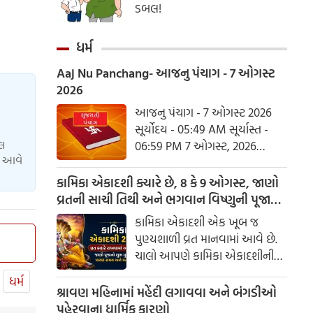
ડબલ!
ધર્મ
Aaj Nu Panchang- આજનુ પંચાગ - 7 ઓગસ્ટ
2026
આજનુ પંચાગ - 7 ઓગસ્ટ 2026
સૂર્યોદય - 05:49 AM સૂર્યાસ્ત -
યલ
06:59 PM 7 ઓગસ્ટ, 2026
ાં આવે
શુક્રવાર આષાઢ વદ નોમ - વિક્રમ
સંવત 2082
કામિકા એકાદશી ક્યારે છે, 8 કે 9 ઓગસ્ટ, જાણો
વ્રતની સાચી તિથી અને ભગવાન વિષ્ણુની પૂજાનું
શુભ મુહૂર્ત
કામિકા એકાદશી એક ખૂબ જ
પુણ્યશાળી વ્રત માનવામાં આવે છે.
ચાલો આપણે કામિકા એકાદશીની
ચોક્કસ તારીખ અને આ દિવસે પૂજા
ધર્મ
કરવાનો શુભ સમય જાણીએ.
શ્રાવણ મહિનામાં મહેંદી લગાવવા અને બંગડીઓ
પહેરવાના ધાર્મિક કારણો