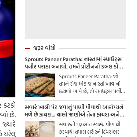
જરૂર વાંચો
Sprouts Paneer Paratha: નાસ્તામાં સ્પ્રાઉટ્સ
પનીર પરાઠા બનાવો, તમને પ્રોટીનનો ડબલ ડોઝ
મળશે
Sprouts Paneer Paratha: જો
તમને રોજ એક જ નાસ્તો ખાવાનો
કંટાળો આવે છે, તો સ્પ્રાઉટ્સ પનીર
પરાઠા બનાવવાનો પ્રયાસ કરો. તે
ે ફટકો
માત્ર સ્વાદિષ્ટ જ નથી પણ તમારા
સવારે ખાલી પેટ જવાનું પાણી પીવાથી આરોગ્યને
સ્વાસ્થ્ય માટે અતિ ફાયદાકારક પણ
્યો છે.
મળે છે ફાયદા... ચાલો જાણીએ તેના ફાયદા અને
છે.
ઉપયોગ કરવાની યોગ્ય રીત
જ્યારે
સવારની શરૂઆત સ્વસ્થ પીણાથી
કરવાથી તમારા શરીરને દિવસભર
 ઘરેલુ