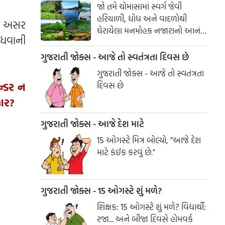
જો તમે ચોમાસામાં સ્વર્ગ જેવી
હરિયાળી, ધોધ અને વાદળોથી
ની અસર
ઘેરાયેલા મનમોહક નજારાનો આનંદ
વધવાની
માણવા માંગતા હો, તો દક્ષિણ
ભારતના આ સુંદર સ્થળોની
ગુજરાતી જોક્સ - આજે તો સ્વતંત્રતા દિવસ છે
મુલાકાત જરૂર લો. આ ડેસ્ટિનેશન્સ
ગુજરાતી જોક્સ - આજે તો સ્વતંત્રતા
તમને કુદરતની ગોદમાં યાદગાર
દિવસ છે
ન્ડર ન
પ્રવાસનો અદભુત અનુભવ કરાવશે.
કાર?
ગુજરાતી જોક્સ - આજે દેશ માટે
15 ઓગસ્ટે મિત્ર બોલ્યો, "આજે દેશ
માટે કંઈક કરવું છે."
ગુજરાતી જોક્સ - 15 ઓગસ્ટે શું મળે?
શિક્ષક: 15 ઓગસ્ટે શું મળે? વિદ્યાર્થી:
રજા... અને બીજા દિવસે હોમવર્ક