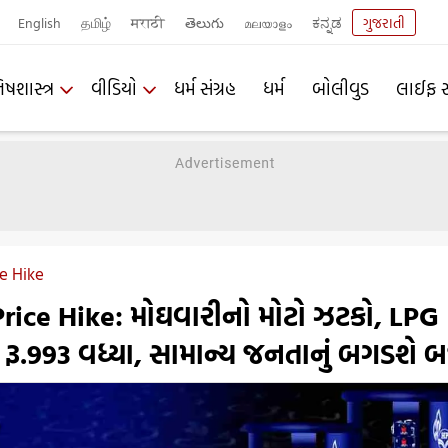
English
தமிழ்
मराठी
తెలుగు
മലയാളം
ಕನ್ನಡ
ગુજરાતી
િષશાસ્ત્ર
વીડિયો
ધર્મ સંગ્રહ
ધર્મ
બોલીવુડ
લાઈફ સ
ce Hike
rice Hike: મોઘવારીનો મોટો ઝટકો, LPG
 રૂ.993 વધ્યા, સામાન્ય જનતાનું બગડશે બ