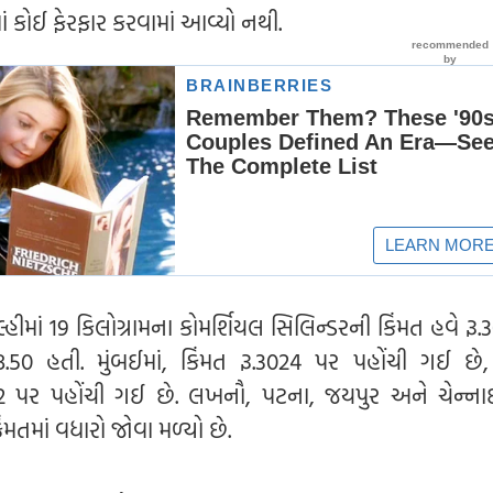
 કોઈ ફેરફાર કરવામાં આવ્યો નથી.
ીમાં 19 કિલોગ્રામના કોમર્શિયલ સિલિન્ડરની કિંમત હવે રૂ.
8.50 હતી. મુંબઈમાં, કિંમત રૂ.3024 પર પહોંચી ગઈ છે, 
3202 પર પહોંચી ગઈ છે. લખનૌ, પટના, જયપુર અને ચેન્ના
મતમાં વધારો જોવા મળ્યો છે.