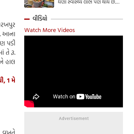
ઘણા સ્વાસ્થ્ય લાભ પણ થાય છે.
ઝાલમુરી બનાવવાની સરળ રેસીપી
અહીં જાણો.
વીડિયો
ોરખપુર
Watch More Videos
ે. આના
પણ પડી
 તે રૂ.
ને હાલ
, 1 મે
ી વખતે