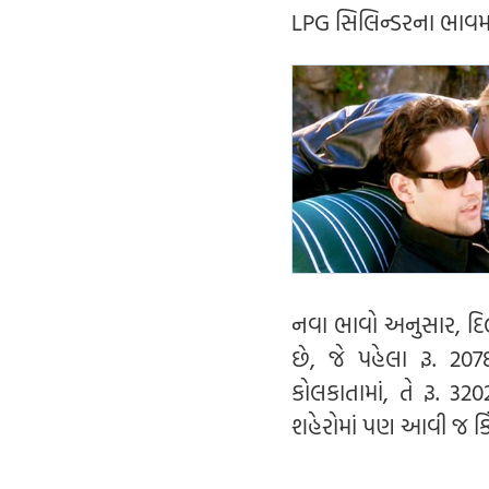
LPG સિલિન્ડરના ભાવમાં
નવા ભાવો અનુસાર, દિલ્હ
છે, જે પહેલા રૂ. 207
કોલકાતામાં, તે રૂ. 
શહેરોમાં પણ આવી જ કિં