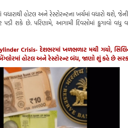
 વધારાથી હોટલ અને રેસ્ટોરન્ટના ખર્ચમાં વધારો થશે, જે
પર પડી શકે છે. પરિણામે, આગામી દિવસોમાં ફુગાવો વધુ 
ylinder Crisis- દેશભરમાં ખળભળાટ મચી ગયો, સિલિ
ંગ્લોરમાં હોટલ અને રેસ્ટોરન્ટ બંધ, જાણો શું કહે છે સર