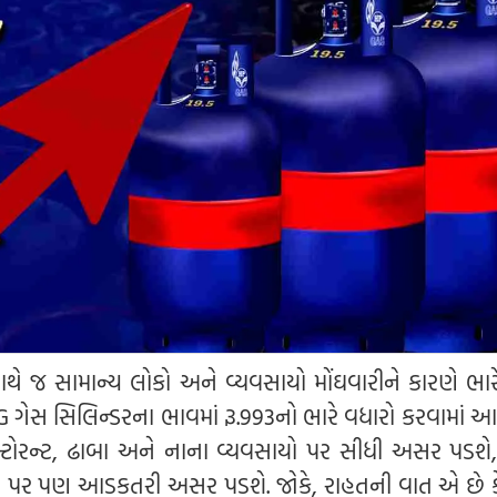
ે જ સામાન્ય લોકો અને વ્યવસાયો મોંઘવારીને કારણે ભાર
G ગેસ સિલિન્ડરના ભાવમાં રૂ.993નો ભારે વધારો કરવામાં આવ
્ટોરન્ટ, ઢાબા અને નાના વ્યવસાયો પર સીધી અસર પડશે, 
સા પર પણ આડકતરી અસર પડશે. જોકે, રાહતની વાત એ છે કે