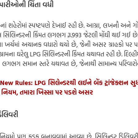
ેપારીઓની ચિંતા વધી
ં શહેરોમાં સ્પષ્ટપણે દેખાઈ રહી છે. આગ્રા, લખનૌ અને ગ
િયલ સિલિન્ડરની કિંમત લગભગ રૂ.993 જેટલી મોંઘી થઈ ગઈ છ
ા ખર્ચમાં અચાનક વધારો થયો છે, જેની અસર ગ્રાહકો પર 
ગ્રામના ઘરેલુ LPG સિલિન્ડરની કિંમત યથાવત રહી છે. દિલ્હીમાં
ં લગભગ સમાન સ્તરે યથાવત છે, જેનાથી સામાન્ય પરિવારો
New Rules: LPG સિલેન્ડરથી લઈને બેંક ટ્રાંજેક્શન સુધી
 નિયમ, તમારા ખિસ્સા પર પડશે અસર
ડિલિવરી
ા નિયમો પણ કડક બનાવવામાં આવ્યા છે. સિલિન્ડર ડિલિવર