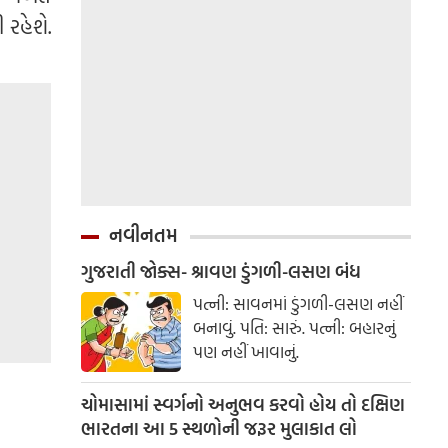
 રહેશે.
નવીનતમ
ગુજરાતી જોક્સ- શ્રાવણ ડુંગળી-લસણ બંધ
પત્ની: સાવનમાં ડુંગળી-લસણ નહીં
બનાવું. પતિ: સારું. પત્ની: બહારનું
પણ નહીં ખાવાનું.
ચોમાસામાં સ્વર્ગનો અનુભવ કરવો હોય તો દક્ષિણ
ભારતના આ 5 સ્થળોની જરૂર મુલાકાત લો