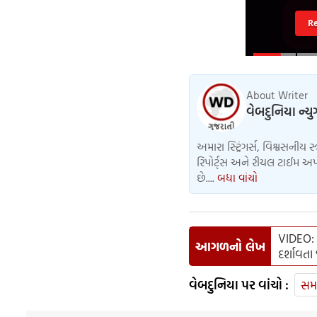
R
About Writer
વેબદુનિયા ન્ય
અમારા સ્ટ્રિંગર્સ, વિશ્વસનીય સ
રિપોર્ટ્સ અને રીયલ ટાઈમ અપડ
છે....
બધા વાંચો
VIDEO: 
આગળનો લેખ
દર્શાવતા
વેબદુનિયા પર વાંચો :
સમ