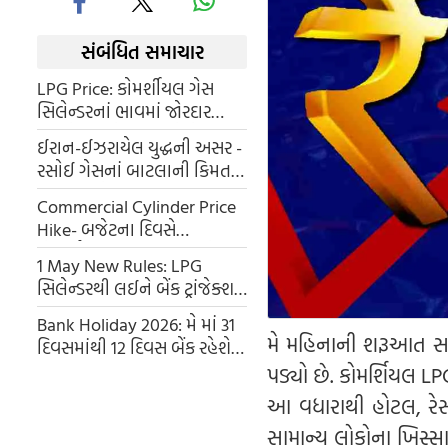
સંબંધિત સમાચાર
LPG Price: કોમર્શીયલ ગેસ
સિલેન્ડરનાં ભાવમાં જોરદાર
વધારો, જાણો મુખ્ય શહેરોમાં
ઈરાન-ઈઝરાયેલ યુદ્ધની અસર -
કિંમત, ઘરેલું Cylinder નાં ભાવ
રસોઈ ગેસનાં બાટલાની કિમત
કેટલા ?
વધી, જાણો દિલ્હી-મુંબઈ થી
Commercial Cylinder Price
લઈને મોટા શહેરોના લેટેસ્ટ ભાવ
Hike- બજેટના દિવસે
કોમર્શિયલ સિલિન્ડર વધુ મોંઘા
1 May New Rules: LPG
થયા, ભાવમાં 50નો વધારો થયો.
સિલેન્ડરથી લઈને બેંક ટ્રાંજેક્શન
સુધી, 1 મે થી બદલાય જશે આ 10
Bank Holiday 2026: મે માં 31
નિયમ, તમારા ખિસ્સા પર પડશે
મે મહિનાની શરૂઆત સાથ
દિવસમાંથી 12 દિવસ બેંક રહેશે
અસર
બંધ, જાણો ક્યારે ક્યા રહેશે રજા,
પડ્યો છે. કોમર્શિયલ LP
આ રહી RBI ની આખી હોલીડે
આ વધારાથી હોટલ, રેસ
લિસ્ટ
સામાન્ય લોકોના ખિસ્