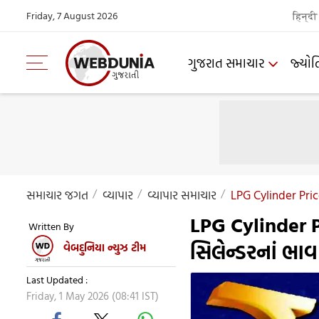
Friday, 7 August 2026
हिन्दी
ગુજરાત સમાચાર
જ્યોત
સમાચાર જગત
વ્યાપાર
વ્યાપાર સમાચાર
LPG Cylinder Pri
LPG Cylinder P
Written By
સિલેન્ડરનાં ભાવ
વેબદુનિયા ન્યુઝ ટીમ
Last Updated :
Friday, 1 May 2026 (08:41 IST)