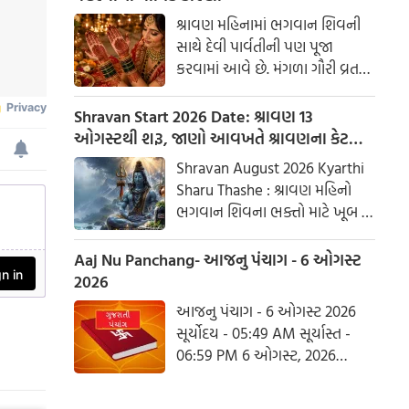
શ્રાવણ મહિનામાં ભગવાન શિવની
સાથે દેવી પાર્વતીની પણ પૂજા
કરવામાં આવે છે. મંગળા ગૌરી વ્રત
અને હરિયાળી તીજ જેવા પ્રસંગોએ
મહેંદી લગાવવી અને લીલા રંગના
Shravan Start 2026 Date: શ્રાવણ 13
કપડાં પહેરવા એ પતિના લાંબા
ઓગસ્ટથી શરૂ, જાણો આવખતે શ્રાવણના કેટલા
આયુષ્ય અને સુખી દામ્પત્ય જીવન
સોમવાર રહેશે
Shravan August 2026 Kyarthi
માટે શુભ માનવામાં આવે છે.
Sharu Thashe : શ્રાવણ મહિનો
આપણી પરંપરાઓમાં, સ્ત્રીઓને
ભગવાન શિવના ભક્તો માટે ખૂબ જ
પ્રકૃતિનું સ્વરૂપ માનવામાં આવે છે.
ખાસ છે. આ મહિનામાં ભગવાન
શિવની પૂજા કરવાથી ઈચ્છાઓ
Aaj Nu Panchang- આજનુ પંચાગ - 6 ઓગસ્ટ
ઝડપથી પૂર્ણ થાય છે. ધાર્મિક
2026
માન્યતાઓ અનુસાર, ભગવાન શિવે
આજનુ પંચાગ - 6 ઓગસ્ટ 2026
આ મહિનામાં દેવી પાર્વતીને પોતાની
સૂર્યોદય - 05:49 AM સૂર્યાસ્ત -
પત્ની તરીકે સ્વીકાર્યા હતા. ચાલો
06:59 PM 6 ઓગસ્ટ, 2026
જાણીએ કે આ વર્ષે શ્રાવણમાં કેટલા
ગુરૂવાર આષાઢ વદ આઠમ - વિક્રમ
સોમવાર હશે.
સંવત 2082