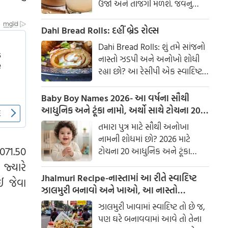
ઉર્જા અને તાજગી મળશે. જવનું
પાણી એક ઉત્તમ ઘરેલું ઉપાય
માનવામાં આવે છે, જે ખાસ કરીને
Dahi Bread Rolls: દહીં બ્રેડ રોલ્સ
ઉનાળામાં ઠંડક આપે છે
Dahi Bread Rolls: શું તમે સાંજનો
નાસ્તો ઝડપી અને અનોખો શોધી
રહ્યા છો? આ રેસીપી એક સ્વાદિષ્ટ
વિકલ્પ આપે છે જે બહારથી ક્રિસ્પી
અને અંદરથી અતિ નરમ છે. મસાલા
Baby Boy Names 2026- આ વર્ષના સૌથી
અને ક્રીમી ટેક્સચરનું સંપૂર્ણ મિશ્રણ
આધુનિક અને ટૂંકા નામો, અર્થો સાથે ટોચના 20
તેને બધી ઉંમરના લોકોમાં પ્રિય
નામોની યાદી જુઓ.
તમારા પુત્ર માટે સૌથી અનોખા
બનાવે છે.
નામની શોધમાં છો? 2026 માટે
3071.50
ટોચના 20 આધુનિક અને ટૂંકા
બાળક છોકરાના નામોની યાદી
જ્યારે
તપાસો, અર્થો સાથે, જે તમારા
Jhalmuri Recipe-નાસ્તામાં આ રીતે સ્વાદિષ્ટ
ઈ જેવા
બાળકને એક સુંદર ઓળખ આપશે.
ઝાલમુરી બનાવો અને ખાઓ, આ નાસ્તો
મસાલેદાર અને સ્વાદિષ્ટ છે.
ઝાલમુરી ખાવામાં સ્વાદિષ્ટ તો છે જ,
પણ ઘરે બનાવવામાં આવે તો તેના