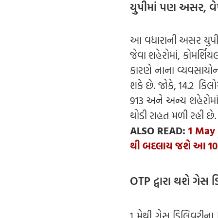
યુપીમાં પણ અસર, વ
આ વધારાની અસર યુપીના
જેવા શહેરોમાં, કોમર્શ
કારણે નાના વ્યવસાયોન
શકે છે. જોકે, 14.2 કિલો
913 અને અન્ય શહેરોમા
થોડી રાહત મળી રહી છે.
ALSO READ:
1 May 
થી બદલાય જશે આ 10
OTP દ્વારા થશે ગેસ 
1 મેથી ગેસ ડિલિવરીન