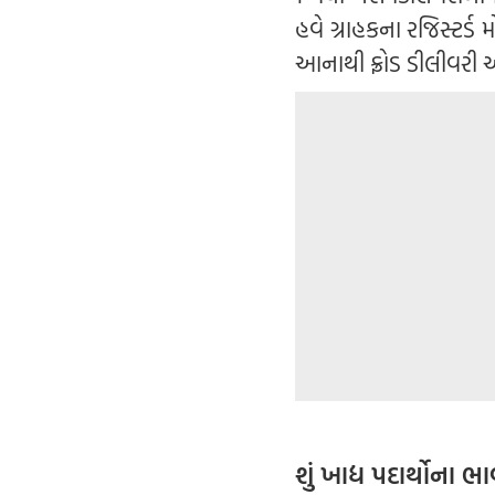
હવે ગ્રાહકના રજિસ્ટર્
આનાથી ફ્રોડ ડીલીવરી
શું ખાદ્ય પદાર્થોના