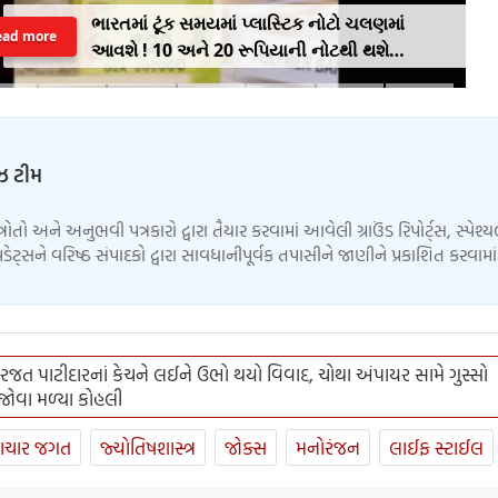
ભારતમાં ટૂંક સમયમાં પ્લાસ્ટિક નોટો ચલણમાં
ead more
આવશે ! 10 અને 20 રૂપિયાની નોટથી થશે
શરૂઆત, જાણો શુ થશે ફાયદો
ુઝ ટીમ
્ત્રોતો અને અનુભવી પત્રકારો દ્વારા તૈયાર કરવામાં આવેલી ગ્રાઉંડ રિપોર્ટ્સ, સ્પેશ્
ેટ્સને વરિષ્ઠ સંપાદકો દ્વારા સાવધાનીપૂર્વક તપાસીને જાણીને પ્રકાશિત કરવામ
રજત પાટીદારનાં કેચને લઈને ઉભો થયો વિવાદ, ચોથા અંપાયર સામે ગુસ્સો
 જોવા મળ્યા કોહલી
ાચાર જગત
જ્યોતિષશાસ્ત્ર
જોક્સ
મનોરંજન
લાઈફ સ્ટાઈલ