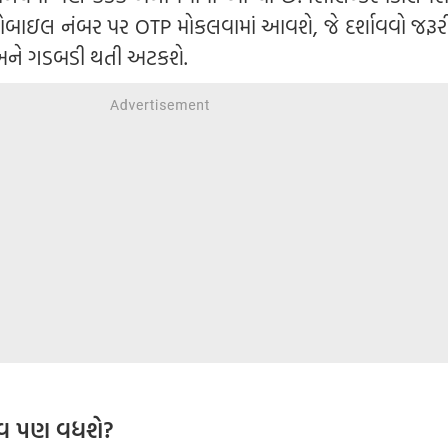
ડ મોબાઇલ નંબર પર OTP મોકલવામાં આવશે, જે દર્શાવવો જરૂરી
 અને ગડબડી થતી અટકશે.
 ભાવ પણ વધશે?