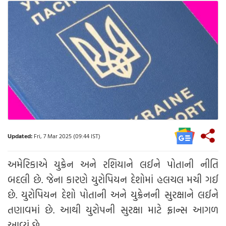
Updated:
Fri, 7 Mar 2025 (09:44 IST)
અમેરિકાએ યુક્રેન અને રશિયાને લઈને પોતાની નીતિ
બદલી છે. જેના કારણે યુરોપિયન દેશોમાં હલચલ મચી ગઈ
છે. યુરોપિયન દેશો પોતાની અને યુક્રેનની સુરક્ષાને લઈને
તણાવમાં છે. આથી યુરોપની સુરક્ષા માટે ફ્રાન્સ આગળ
આવ્યું છે.