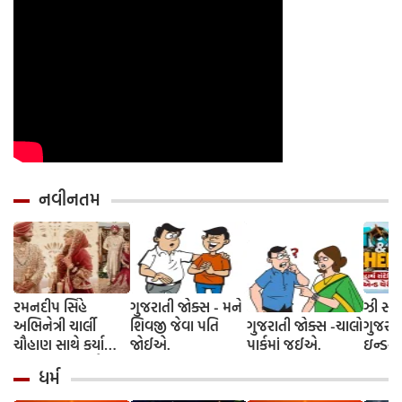
નવીનતમ
રમનદીપ સિંહે
ગુજરાતી જોક્સ - મને
ઝી સ્ટુ
અભિનેત્રી ચાર્લી
શિવજી જેવા પતિ
ગુજરાતી જોક્સ -ચાલો
ગુજરાત
ચૌહાણ સાથે કર્યા
જોઈએ.
પાર્કમાં જઈએ.
ઇન્ડસ્ટ્
લગ્ન, જશ્નમાં ક્રિકેટ
આગમન, 
ધર્મ
જગતના કલાકારોની
રાંદેરિ
હાજરી
ચેરી' સ