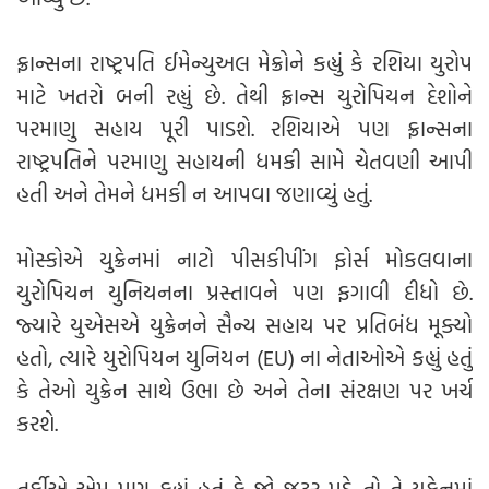
ફ્રાન્સના રાષ્ટ્રપતિ ઈમેન્યુઅલ મેક્રોને કહ્યું કે રશિયા યુરોપ
માટે ખતરો બની રહ્યું છે. તેથી ફ્રાન્સ યુરોપિયન દેશોને
પરમાણુ સહાય પૂરી પાડશે. રશિયાએ પણ ફ્રાન્સના
રાષ્ટ્રપતિને પરમાણુ સહાયની ધમકી સામે ચેતવણી આપી
હતી અને તેમને ધમકી ન આપવા જણાવ્યું હતું.
મોસ્કોએ યુક્રેનમાં નાટો પીસકીપીંગ ફોર્સ મોકલવાના
યુરોપિયન યુનિયનના પ્રસ્તાવને પણ ફગાવી દીધો છે.
જ્યારે યુએસએ યુક્રેનને સૈન્ય સહાય પર પ્રતિબંધ મૂક્યો
હતો, ત્યારે યુરોપિયન યુનિયન (EU) ના નેતાઓએ કહ્યું હતું
કે તેઓ યુક્રેન સાથે ઉભા છે અને તેના સંરક્ષણ પર ખર્ચ
કરશે.
તુર્કીએ એમ પણ કહ્યું હતું કે જો જરૂર પડે તો તે યુક્રેનમાં