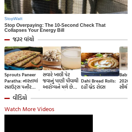
જરૂર વાંચો
Sprouts Paneer
સવારે ખાલી પેટ
Baby 
Paratha: નાસ્તામાં
જવાનું પાણી પીવાથી
Dahi Bread Rolls:
2026-
સ્પ્રાઉટ્સ પનીર
આરોગ્યને મળે છે
દહીં બ્રેડ રોલ્સ
સૌથી 
પરાઠા બનાવો, તમને
ફાયદા... ચાલો
ટૂંકા ન
વીડિયો
પ્રોટીનનો ડબલ ડોઝ
જાણીએ તેના ફાયદા
ટોચના
મળશે
અને ઉપયોગ કરવાની
યાદી 
Watch More Videos
યોગ્ય રીત