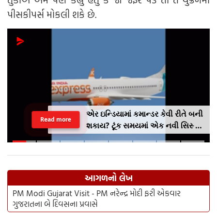
પીસકીપર્સ મોકલી શકે છે.
એર ઇન્ડિયામાં કમાન્ડર કેવી રીતે બની
Read more
શકાય? ટૂંક સમયમાં એક નવી સિસ્ટમ
લાગુ કરવામાં આવશે, જેમાં AI
એક્સપ્રેસનો અનુભવ ફરજિયાત
હશે.
આગળનો લેખ
PM Modi Gujarat Visit - PM નરેન્દ્ર મોદી ફરી એકવાર
ગુજરાતના બે દિવસના પ્રવાસે