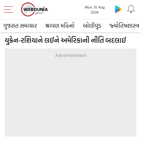
Mon, 10 Aug
2026
ગુજરાત સમાચાર
શ્રાવણ મહિનો
બોલીવુડ
જ્યોતિષશાસ્ત્ર
યુક્રેન-રશિયાને લઈને અમેરિકાની નીતિ બદલાઈ