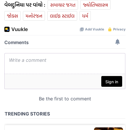
વેબદુનિયા પર વાંચો :
સમાચાર જગત
જ્યોતિષશાસ્ત્ર
જોક્સ
મનોરંજન
લાઈફ સ્ટાઈલ
ધર્મ