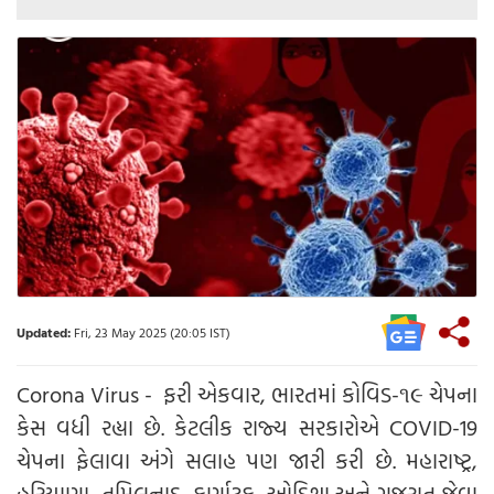
Updated:
Fri, 23 May 2025 (20:05 IST)
Corona Virus - ફરી એકવાર, ભારતમાં કોવિડ-૧૯ ચેપના
કેસ વધી રહ્યા છે. કેટલીક રાજ્ય સરકારોએ COVID-19
ચેપના ફેલાવા અંગે સલાહ પણ જારી કરી છે. મહારાષ્ટ્ર,
હરિયાણા, તમિલનાડુ, કર્ણાટક, ઓડિશા અને ગુજરાત જેવા