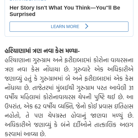
હરિયાણામાં ત્રણ નવા કેસ મળ્યા-
હરિયાણાના ગુરુગ્રામ અને ફરીદાબાદમાં કોરોના વાયરસના
ત્રણ નવા કેસ નોંધાયા છે. ગુરુવારે એક અધિકારીએ
જણાવ્યું હતું કે ગુરુગ્રામમાં બે અને ફરીદાબાદમાં એક કેસ
નોંધાયા છે. તાજેતરમાં મુંબઈથી ગુરુગ્રામ પરત આવેલી 31
વર્ષીય મહિલામાં કોરોનાવાયરસ ચેપની પુષ્ટિ થઈ છે. આ
ઉપરાંત, એક 62 વર્ષીય વ્યક્તિ, જેનો કોઈ પ્રવાસ ઇતિહાસ
નહોતો, તે પણ ચેપગ્રસ્ત હોવાનું જાણવા મળ્યું છે.
અધિકારીએ જણાવ્યું કે બંને દર્દીઓને તાત્કાલિક અલગ
કરવામાં આવ્યા છે.