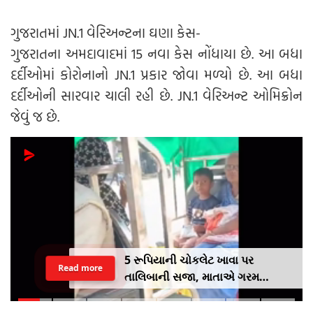
ગુજરાતમાં JN.1 વેરિઅન્ટના ઘણા કેસ-
ગુજરાતના અમદાવાદમાં 15 નવા કેસ નોંધાયા છે. આ બધા
દર્દીઓમાં કોરોનાનો JN.1 પ્રકાર જોવા મળ્યો છે. આ બધા
દર્દીઓની સારવાર ચાલી રહી છે. JN.1 વેરિઅન્ટ ઓમિક્રોન
જેવું જ છે.
5 રૂપિયાની ચોકલેટ ખાવા પર
Read more
તાલિબાની સજા, માતાએ ગરમ
ચપ્પુથી પુત્રના પગમાં આપ્યો ડામ,
દરવાજા બંધ કરીને નીકળી ગઈ પાર્ટીમાં