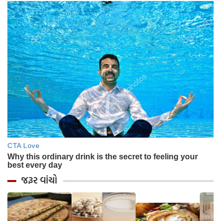
જરૂર વાંચો