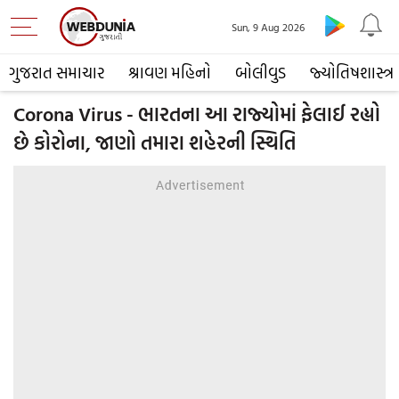
Sun, 9 Aug 2026
ગુજરાત સમાચાર
શ્રાવણ મહિનો
બોલીવુડ
જ્યોતિષશાસ્ત્ર
Corona Virus - ભારતના આ રાજ્યોમાં ફેલાઈ રહ્યો
છે કોરોના, જાણો તમારા શહેરની સ્થિતિ