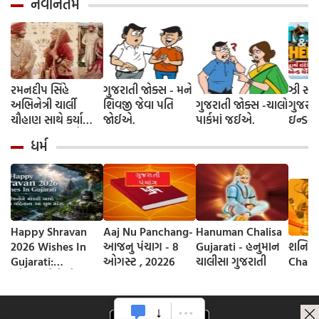
નવીનતમ
રમનદીપ સિંહે
ગુજરાતી જોક્સ - મને
ઝી સ્ટુ
અભિનેત્રી ચાર્લી
શિવજી જેવા પતિ
ગુજરાતી જોક્સ -ચાલો
ગુજરાત
ચૌહાણ સાથે કર્યા
જોઈએ.
પાર્કમાં જઈએ.
ઇન્ડસ્ટ્
લગ્ન, જશ્નમાં ક્રિકેટ
આગમન, 
ધર્મ
જગતના કલાકારોની
રાંદેરિ
હાજરી
ચેરી' સ
શરૂઆત;
રિલીઝ
Happy Shravan
Aaj Nu Panchang-
Hanuman Chalisa
2026 Wishes In
આજનુ પંચાગ - 8
Gujarati - હનુમાન
શનિ ચાલીસ
Gujarati:
ઓગસ્ટ , 20226
ચાલીસા ગુજરાતી
Chalis
સ્નેહીજનોને મોકલી
આપો શ્રાવણ
મહિનાના આ શુભ