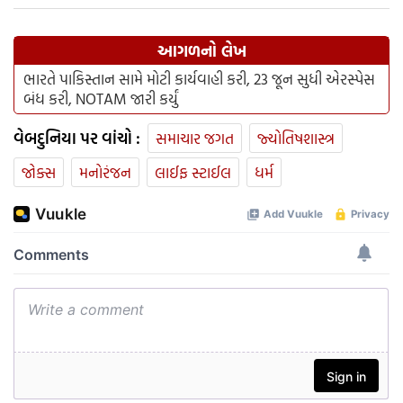
આગળનો લેખ
ભારતે પાકિસ્તાન સામે મોટી કાર્યવાહી કરી, 23 જૂન સુધી એરસ્પેસ
બંધ કરી, NOTAM જારી કર્યું
વેબદુનિયા પર વાંચો :
સમાચાર જગત
જ્યોતિષશાસ્ત્ર
જોક્સ
મનોરંજન
લાઈફ સ્ટાઈલ
ધર્મ