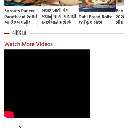
Sprouts Paneer
સવારે ખાલી પેટ
Baby 
Paratha: નાસ્તામાં
જવાનું પાણી પીવાથી
Dahi Bread Rolls:
2026-
સ્પ્રાઉટ્સ પનીર
આરોગ્યને મળે છે
દહીં બ્રેડ રોલ્સ
સૌથી 
પરાઠા બનાવો, તમને
ફાયદા... ચાલો
ટૂંકા ન
વીડિયો
પ્રોટીનનો ડબલ ડોઝ
જાણીએ તેના ફાયદા
ટોચના
મળશે
અને ઉપયોગ કરવાની
યાદી 
Watch More Videos
યોગ્ય રીત