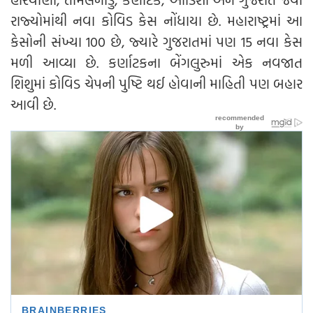
રાજ્યોમાંથી નવા કોવિડ કેસ નોંધાયા છે. મહારાષ્ટ્રમાં આ
કેસોની સંખ્યા 100 છે, જ્યારે ગુજરાતમાં પણ 15 નવા કેસ
મળી આવ્યા છે. કર્ણાટકના બેંગલુરુમાં એક નવજાત
શિશુમાં કોવિડ ચેપની પુષ્ટિ થઈ હોવાની માહિતી પણ બહાર
આવી છે.