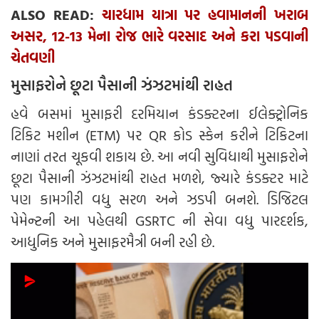
ALSO READ:
ચારધામ યાત્રા પર હવામાનની ખરાબ
અસર, 12-13 મેના રોજ ભારે વરસાદ અને કરા પડવાની
ચેતવણી
મુસાફરોને છૂટા પૈસાની ઝંઝટમાંથી રાહત
હવે બસમાં મુસાફરી દરમિયાન કંડક્ટરના ઈલેક્ટ્રોનિક
ટિકિટ મશીન (ETM) પર QR કોડ સ્કેન કરીને ટિકિટના
નાણાં તરત ચૂકવી શકાય છે. આ નવી સુવિધાથી મુસાફરોને
છૂટા પૈસાની ઝંઝટમાંથી રાહત મળશે, જ્યારે કંડક્ટર માટે
પણ કામગીરી વધુ સરળ અને ઝડપી બનશે. ડિજિટલ
પેમેન્ટની આ પહેલથી GSRTC ની સેવા વધુ પારદર્શક,
આધુનિક અને મુસાફરમૈત્રી બની રહી છે.