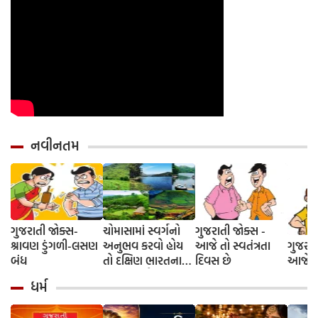
નવીનતમ
ગુજરાતી જોક્સ-
ચોમાસામાં સ્વર્ગનો
ગુજરાતી જોક્સ -
શ્રાવણ ડુંગળી-લસણ
અનુભવ કરવો હોય
આજે તો સ્વતંત્રતા
ગુજરાત
બંધ
તો દક્ષિણ ભારતના
દિવસ છે
આજે દે
આ 5 સ્થળોની જરૂર
ધર્મ
મુલાકાત લો