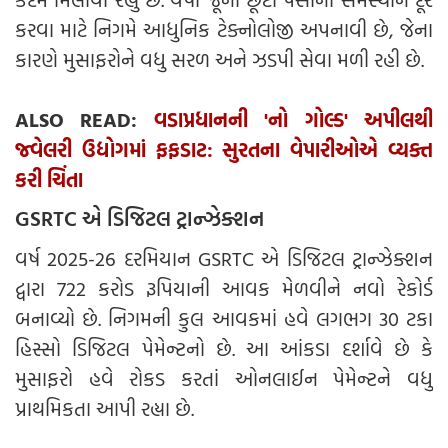
કરવા માટે નિગમે આધુનિક ટેક્નોલોજી અપનાવી છે, જેના
કારણે મુસાફરોને વધુ સરળ અને ઝડપી સેવા મળી રહી છે.
ALSO READ:
વડાપ્રધાનની 'નો ગોલ્ડ' અપીલથી
જ્વેલરી ઉદ્યોગમાં ફફડાટ: સુરતના વેપારીઓએ વ્યક્ત
કરી ચિંતા
GSRTC એ ડિજિટલ ટ્રાન્ઝેક્શન
વર્ષ 2025-26 દરમિયાન GSRTC એ ડિજિટલ ટ્રાન્ઝેક્શન
દ્વારા 722 કરોડ રૂપિયાની આવક મેળવીને નવો રેકોર્ડ
બનાવ્યો છે. નિગમની કુલ આવકમાં હવે લગભગ 30 ટકા
હિસ્સો ડિજિટલ પેમેન્ટનો છે. આ આંકડા દર્શાવે છે કે
મુસાફરો હવે રોકડ કરતાં ઓનલાઈન પેમેન્ટને વધુ
પ્રાથમિકતા આપી રહ્યા છે.