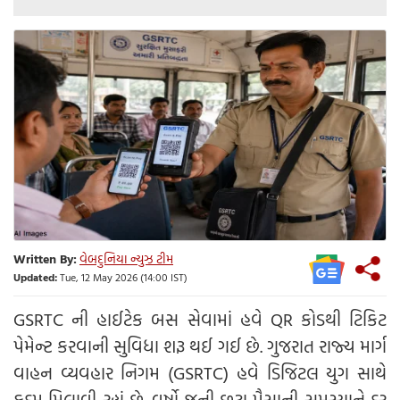
Written By:
વેબદુનિયા ન્યુઝ ટીમ
Updated:
Tue, 12 May 2026 (14:00 IST)
GSRTC ની હાઈટેક બસ સેવામાં હવે QR કોડથી ટિકિટ
પેમેન્ટ કરવાની સુવિધા શરૂ થઈ ગઈ છે. ગુજરાત રાજ્ય માર્ગ
વાહન વ્યવહાર નિગમ (GSRTC) હવે ડિજિટલ યુગ સાથે
કદમ મિલાવી રહ્યું છે. વર્ષો જૂની છૂટા પૈસાની સમસ્યાને દૂર