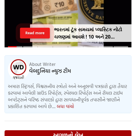
ભારતમાં ટૂંક સમયમાં પ્લાસ્ટિક નોટો
Read more
ચલણમાં આવશે ! 10 અને 20
રૂપિયાની નોટથી થશે શરૂઆત,
જાણો શુ થશે ફાયદો
About Writer
વેબદુનિયા ન્યુઝ ટીમ
અમારા સ્ટ્રિંગર્સ, વિશ્વસનીય સ્ત્રોતો અને અનુભવી પત્રકારો દ્વારા તૈયાર
કરવામાં આવેલી ગ્રાઉંડ રિપોર્ટ્સ, સ્પેશ્યલ રિપોર્ટ્સ અને રીયલ ટાઈમ
અપડેટ્સને વરિષ્ઠ સંપાદકો દ્વારા સાવધાનીપૂર્વક તપાસીને જાણીને
પ્રકાશિત કરવામાં આવે છે....
બધા વાંચો
આગળનો લેખ