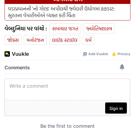
વડાપ્રધાનની 'નો ગોલ્ડ' અપીલથી જ્વેલરી ઉદ્યોગમાં ફફડાટ:
સુરતના વેપારીઓએ વ્યક્ત કરી ચિંતા
વેબદુનિયા પર વાંચો :
સમાચાર જગત
જ્યોતિષશાસ્ત્ર
જોક્સ
મનોરંજન
લાઈફ સ્ટાઈલ
ધર્મ