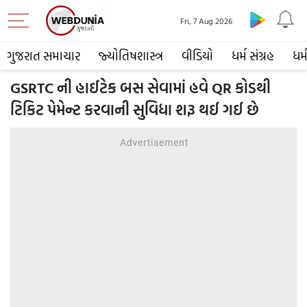
Fri, 7 Aug 2026
ગુજરાત સમાચાર
જ્યોતિષશાસ્ત્ર
વીડિયો
ધર્મ સંગ્રહ
ધર્
GSRTC ની હાઈટેક બસ સેવામાં હવે QR કોડથી
ટિકિટ પેમેન્ટ કરવાની સુવિધા શરૂ થઈ ગઈ છે