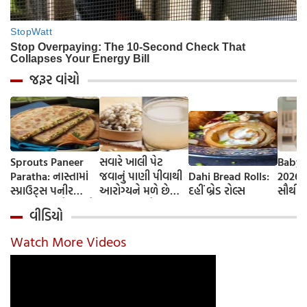
જરૂર વાંચો
Sprouts Paneer
સવારે ખાલી પેટ
Baby 
Paratha: નાસ્તામાં
જવાનું પાણી પીવાથી
Dahi Bread Rolls:
2026-
સ્પ્રાઉટ્સ પનીર
આરોગ્યને મળે છે
દહીં બ્રેડ રોલ્સ
સૌથી 
પરાઠા બનાવો, તમને
ફાયદા... ચાલો
ટૂંકા ન
વીડિયો
પ્રોટીનનો ડબલ ડોઝ
જાણીએ તેના ફાયદા
ટોચના
મળશે
અને ઉપયોગ કરવાની
યાદી 
Watch More Videos
યોગ્ય રીત