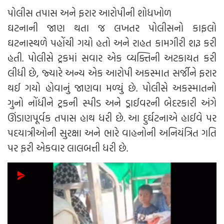
પોલીસ તપાસ અને ફરાર આરોપીની શોધખોળ
ઘટનાની જાણ થતા જ લખતર પોલીસનો કાફલો
ઘટનાસ્થળે પહોંચી ગયો હતો અને રાહત કામગીરી શરૂ કરી
હતી. પોલીસે ટ્રકમાં સવાર એક વ્યક્તિની અટકાયત કરી
લીધી છે, જ્યારે અન્ય એક આરોપી અકસ્માત સર્જીને ફરાર
થઈ ગયો હોવાનું જાણવા મળ્યું છે. પોલીસે અકસ્માતનો
ગુનો નોંધીને ટ્રકની સ્પીડ અને ડ્રાઈવરની બેદરકારી અંગે
ઊંડાણપૂર્વક તપાસ હાથ ધરી છે. આ દુર્ઘટનાએ હાઈવે પર
પદયાત્રીઓની સુરક્ષા અને ભારે વાહનોની અનિયંત્રિત ગતિ
પર ફરી એકવાર લાલબત્તી ધરી છે.