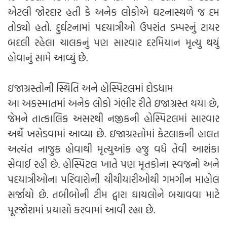
એટલી જોરદાર હતી કે અનેક લોકોએ ઘટનાસ્થળે જ દમ
તોડ્યો હતો. દુર્ઘટનામાં પદયાત્રીઓ ઉપરાંત ડમ્પરનું ટાયર
બદલી રહેલા ચાલકનું પણ સારવાર દરમિયાન મૃત્યુ થયું
હોવાનું સામે આવ્યું છે.
ઇજાગ્રસ્તોની સ્થિતિ અને હોસ્પિટલમાં દોડધામ
આ અકસ્માતમાં અનેક લોકો ગંભીર રીતે ઇજાગ્રસ્ત થયા છે,
જેમને તાત્કાલિક અસરથી નજીકની હોસ્પિટલમાં સારવાર
અર્થે ખસેડવામાં આવ્યા છે. ઇજાગ્રસ્તોમાં કેટલાકની હાલત
અત્યંત નાજુક હોવાથી મૃત્યુઆંક હજુ વધે તેવી આશંકા
સેવાઈ રહી છે. હોસ્પિટલ ખાતે પણ મૃતકોના સ્વજનો અને
પદયાત્રીઓના પરિવારોની ચીચીયારીઓથી ગમગીન માહોલ
સર્જાયો છે. તબીબોની ટીમ દ્વારા ઘાયલોને બચાવવા માટે
પૂરજોશમાં પ્રયાસો કરવામાં આવી રહ્યા છે.