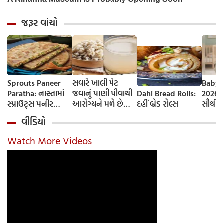
જરૂર વાંચો
Sprouts Paneer
સવારે ખાલી પેટ
Baby 
Paratha: નાસ્તામાં
જવાનું પાણી પીવાથી
Dahi Bread Rolls:
2026-
સ્પ્રાઉટ્સ પનીર
આરોગ્યને મળે છે
દહીં બ્રેડ રોલ્સ
સૌથી 
પરાઠા બનાવો, તમને
ફાયદા... ચાલો
ટૂંકા ન
વીડિયો
પ્રોટીનનો ડબલ ડોઝ
જાણીએ તેના ફાયદા
ટોચના
મળશે
અને ઉપયોગ કરવાની
યાદી 
Watch More Videos
યોગ્ય રીત