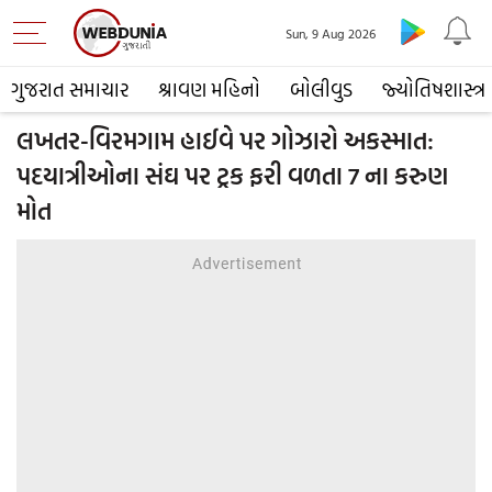
Sun, 9 Aug 2026
ગુજરાત સમાચાર
શ્રાવણ મહિનો
બોલીવુડ
જ્યોતિષશાસ્ત્ર
લખતર-વિરમગામ હાઈવે પર ગોઝારો અકસ્માત:
પદયાત્રીઓના સંઘ પર ટ્રક ફરી વળતા 7 ના કરુણ
મોત