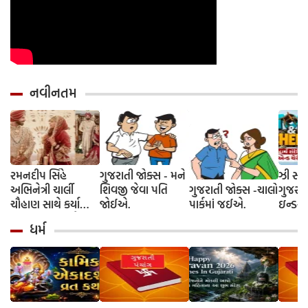
નવીનતમ
રમનદીપ સિંહે
ગુજરાતી જોક્સ - મને
ઝી સ્ટુ
અભિનેત્રી ચાર્લી
શિવજી જેવા પતિ
ગુજરાતી જોક્સ -ચાલો
ગુજરાત
ચૌહાણ સાથે કર્યા
જોઈએ.
પાર્કમાં જઈએ.
ઇન્ડસ્ટ્
લગ્ન, જશ્નમાં ક્રિકેટ
આગમન, 
ધર્મ
જગતના કલાકારોની
રાંદેરિ
હાજરી
ચેરી' સ
શરૂઆત;
રિલીઝ