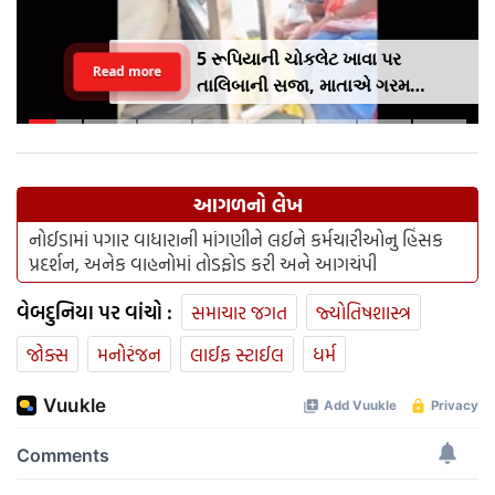
5 રૂપિયાની ચોકલેટ ખાવા પર
Read more
તાલિબાની સજા, માતાએ ગરમ
ચપ્પુથી પુત્રના પગમાં આપ્યો ડામ,
દરવાજા બંધ કરીને નીકળી ગઈ પાર્ટીમાં
આગળનો લેખ
નોઈડામાં પગાર વાધારાની માંગણીને લઈને કર્મચારીઓનુ હિંસક
પ્રદર્શન, અનેક વાહનોમાં તોડફોડ કરી અને આગચંપી
વેબદુનિયા પર વાંચો :
સમાચાર જગત
જ્યોતિષશાસ્ત્ર
જોક્સ
મનોરંજન
લાઈફ સ્ટાઈલ
ધર્મ