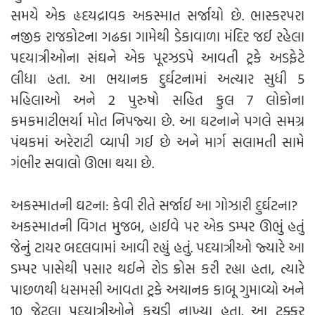
સમયે એક હૃદયદ્રાવક અકસ્માત સર્જાયો છે. ભાસ્કરપરા
નજીક રાજકોટના ગઢકા ગામેથી ડેકાવાળા મંદિર જઈ રહેલા
પદયાત્રીઓના સંઘને એક પૂરઝડપે આવતી ટ્રકે અડફેટે
લીધા હતા. આ ભયાનક દુર્ઘટનામાં અત્યાર સુધી 5
મહિલાઓ અને 2 પુરુષો સહિત કુલ 7 લોકોના
કમકમાટીભર્યા મોત નિપજ્યા છે. આ ઘટનાને પગલે સમગ્ર
પંથકમાં અરેરાટી વ્યાપી ગઈ છે અને માર્ગ સલામતી સામે
ગંભીર સવાલો ઊભા થયા છે.
અકસ્માતની ઘટના: કેવી રીતે સર્જાઈ આ ગોઝારી દુર્ઘટના?
અકસ્માતની વિગત મુજબ, હાઈવે પર એક ડમ્પર ઊભું હતું
જેનું ટાયર બદલવામાં આવી રહ્યું હતું. પદયાત્રીઓ જ્યારે આ
ડમ્પર પાસેથી પસાર થઈને રોડ ક્રોસ કરી રહ્યા હતા, ત્યારે
પાછળથી ધસમસી આવતા ટ્રકે અચાનક કાબૂ ગુમાવ્યો અને
10 જેટલા પદયાત્રીઓને કચડી નાખ્યા હતા. આ ટક્કર