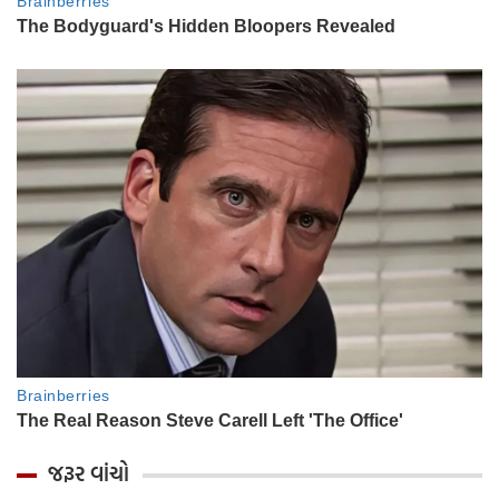
જરૂર વાંચો