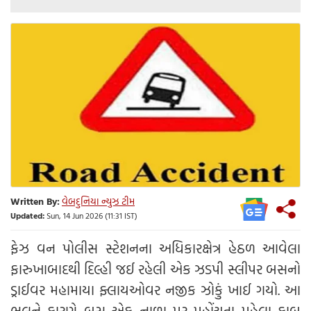
Written By:
વેબદુનિયા ન્યુઝ ટીમ
Updated:
Sun, 14 Jun 2026 (11:31 IST)
ફેઝ વન પોલીસ સ્ટેશનના અધિકારક્ષેત્ર હેઠળ આવેલા
ફારુખાબાદથી દિલ્હી જઈ રહેલી એક ઝડપી સ્લીપર બસનો
ડ્રાઈવર મહામાયા ફ્લાયઓવર નજીક ઝોકું ખાઈ ગયો. આ
ભૂલને કારણે બસ એક નાળા પર પહોંચતા પહેલા કાબુ