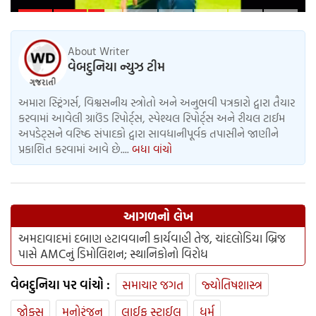
આપી ખોટી માહિતી
About Writer
વેબદુનિયા ન્યુઝ ટીમ
અમારા સ્ટ્રિંગર્સ, વિશ્વસનીય સ્ત્રોતો અને અનુભવી પત્રકારો દ્વારા તૈયાર
કરવામાં આવેલી ગ્રાઉંડ રિપોર્ટ્સ, સ્પેશ્યલ રિપોર્ટ્સ અને રીયલ ટાઈમ
અપડેટ્સને વરિષ્ઠ સંપાદકો દ્વારા સાવધાનીપૂર્વક તપાસીને જાણીને
પ્રકાશિત કરવામાં આવે છે....
બધા વાંચો
આગળનો લેખ
અમદાવાદમાં દબાણ હટાવવાની કાર્યવાહી તેજ, ચાંદલોડિયા બ્રિજ
પાસે AMCનું ડિમોલિશન; સ્થાનિકોનો વિરોધ
વેબદુનિયા પર વાંચો :
સમાચાર જગત
જ્યોતિષશાસ્ત્ર
જોક્સ
મનોરંજન
લાઈફ સ્ટાઈલ
ધર્મ