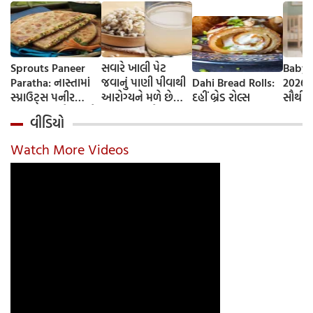
Sprouts Paneer
સવારે ખાલી પેટ
Baby 
Paratha: નાસ્તામાં
જવાનું પાણી પીવાથી
Dahi Bread Rolls:
2026-
સ્પ્રાઉટ્સ પનીર
આરોગ્યને મળે છે
દહીં બ્રેડ રોલ્સ
સૌથી 
પરાઠા બનાવો, તમને
ફાયદા... ચાલો
ટૂંકા ન
વીડિયો
પ્રોટીનનો ડબલ ડોઝ
જાણીએ તેના ફાયદા
ટોચના
મળશે
અને ઉપયોગ કરવાની
યાદી 
Watch More Videos
યોગ્ય રીત