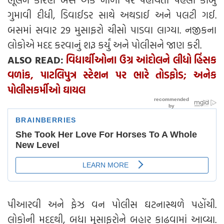
ગુમાવી દીધી, ડિવાઈડર સાથે અથડાઈ અને પલટી ગઈ.
બસમાં સવાર 29 મુસાફરો ચીસો પાડવા લાગ્યા. નજીકના
લોકોએ મદદ કરવાનું શરૂ કર્યું અને પોલીસને જાણ કરી.
ALSO READ:
વિદ્યાર્થીઓના ઉગ્ર આંદોલને લીધો હિંસક
વળાંક, પાટલિપુત્ર સ્ટેશન પર ભારે તોડફોડ; અનેક
પોલીસકર્મીઓ ઘાયલ
પીઆરવી અને ફેઝ વન પોલીસ ઘટનાસ્થળે પહોંચી.
લોકોની મદદથી, બધા મુસાફરોને બહાર કાઢવામાં આવ્યા.