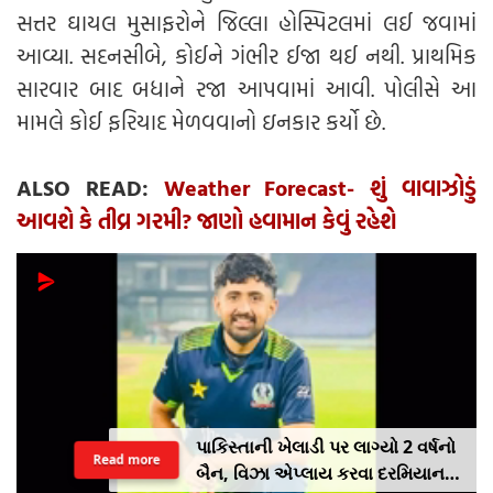
સત્તર ઘાયલ મુસાફરોને જિલ્લા હોસ્પિટલમાં લઈ જવામાં
આવ્યા. સદનસીબે, કોઈને ગંભીર ઈજા થઈ નથી. પ્રાથમિક
સારવાર બાદ બધાને રજા આપવામાં આવી. પોલીસે આ
મામલે કોઈ ફરિયાદ મેળવવાનો ઇનકાર કર્યો છે.
ALSO READ:
Weather Forecast- શું વાવાઝોડું
આવશે કે તીવ્ર ગરમી? જાણો હવામાન કેવું રહેશે
પાકિસ્તાની ખેલાડી પર લાગ્યો 2 વર્ષનો
Read more
બૈન, વિઝા એપ્લાય કરવા દરમિયાન