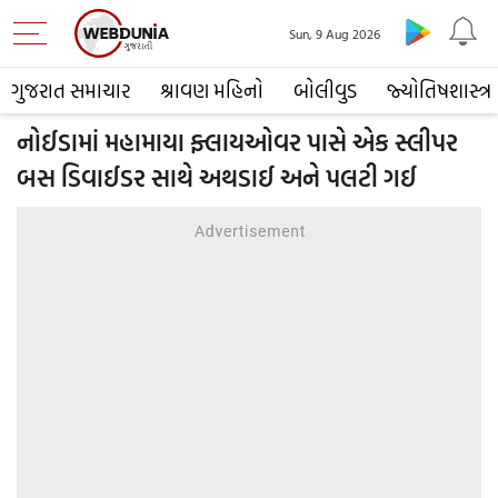
Sun, 9 Aug 2026
ગુજરાત સમાચાર
શ્રાવણ મહિનો
બોલીવુડ
જ્યોતિષશાસ્ત્ર
નોઈડામાં મહામાયા ફ્લાયઓવર પાસે એક સ્લીપર
બસ ડિવાઈડર સાથે અથડાઈ અને પલટી ગઈ