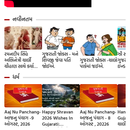
નવીનતમ
રમનદીપ સિંહે
ગુજરાતી જોક્સ - મને
ઝી સ્ટુ
અભિનેત્રી ચાર્લી
શિવજી જેવા પતિ
ગુજરાતી જોક્સ -ચાલો
ગુજરાત
ચૌહાણ સાથે કર્યા
જોઈએ.
પાર્કમાં જઈએ.
ઇન્ડસ્ટ્
લગ્ન, જશ્નમાં ક્રિકેટ
આગમન, 
ધર્મ
જગતના કલાકારોની
રાંદેરિ
હાજરી
ચેરી' સ
શરૂઆત;
રિલીઝ
Aaj Nu Panchang-
Happy Shravan
Aaj Nu Panchang-
Hanum
આજનુ પંચાગ -9
2026 Wishes In
આજનુ પંચાગ - 8
Gujarati - હ
ઓગસ્ટ, 2026
Gujarati:
ઓગસ્ટ , 20226
ચાલીસા