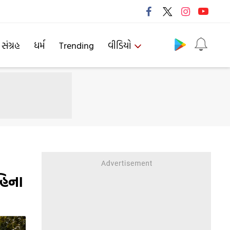
Follow us
 સંગ્રહ
ધર્મ
Trending
વીડિયો
હિના