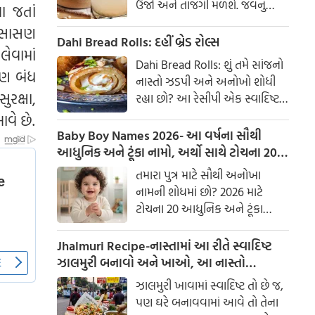
ઉર્જા અને તાજગી મળશે. જવનું
ા જતાં
પાણી એક ઉત્તમ ઘરેલું ઉપાય
ી સાસણ
માનવામાં આવે છે, જે ખાસ કરીને
Dahi Bread Rolls: દહીં બ્રેડ રોલ્સ
ેવામાં
ઉનાળામાં ઠંડક આપે છે
Dahi Bread Rolls: શું તમે સાંજનો
પણ બંધ
નાસ્તો ઝડપી અને અનોખો શોધી
રક્ષા,
રહ્યા છો? આ રેસીપી એક સ્વાદિષ્ટ
વિકલ્પ આપે છે જે બહારથી ક્રિસ્પી
વે છે.
અને અંદરથી અતિ નરમ છે. મસાલા
Baby Boy Names 2026- આ વર્ષના સૌથી
અને ક્રીમી ટેક્સચરનું સંપૂર્ણ મિશ્રણ
આધુનિક અને ટૂંકા નામો, અર્થો સાથે ટોચના 20
તેને બધી ઉંમરના લોકોમાં પ્રિય
નામોની યાદી જુઓ.
તમારા પુત્ર માટે સૌથી અનોખા
બનાવે છે.
નામની શોધમાં છો? 2026 માટે
ટોચના 20 આધુનિક અને ટૂંકા
બાળક છોકરાના નામોની યાદી
તપાસો, અર્થો સાથે, જે તમારા
Jhalmuri Recipe-નાસ્તામાં આ રીતે સ્વાદિષ્ટ
બાળકને એક સુંદર ઓળખ આપશે.
ઝાલમુરી બનાવો અને ખાઓ, આ નાસ્તો
મસાલેદાર અને સ્વાદિષ્ટ છે.
ઝાલમુરી ખાવામાં સ્વાદિષ્ટ તો છે જ,
પણ ઘરે બનાવવામાં આવે તો તેના