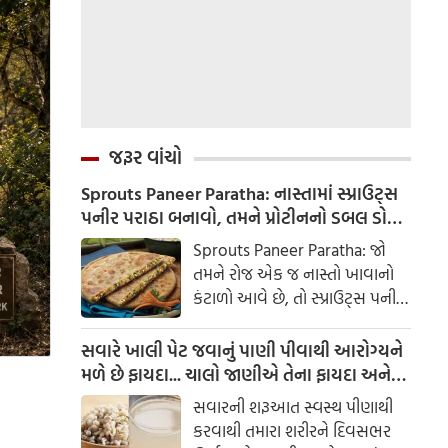
જરૂર વાંચો
Sprouts Paneer Paratha: નાસ્તામાં સ્પ્રાઉટ્સ
પનીર પરાઠા બનાવો, તમને પ્રોટીનનો ડબલ ડોઝ
મળશે
Sprouts Paneer Paratha: જો
તમને રોજ એક જ નાસ્તો ખાવાનો
કંટાળો આવે છે, તો સ્પ્રાઉટ્સ પનીર
પરાઠા બનાવવાનો પ્રયાસ કરો. તે
માત્ર સ્વાદિષ્ટ જ નથી પણ તમારા
સવારે ખાલી પેટ જવાનું પાણી પીવાથી આરોગ્યને
સ્વાસ્થ્ય માટે અતિ ફાયદાકારક પણ
મળે છે ફાયદા... ચાલો જાણીએ તેના ફાયદા અને
છે.
ઉપયોગ કરવાની યોગ્ય રીત
સવારની શરૂઆત સ્વસ્થ પીણાથી
કરવાથી તમારા શરીરને દિવસભર