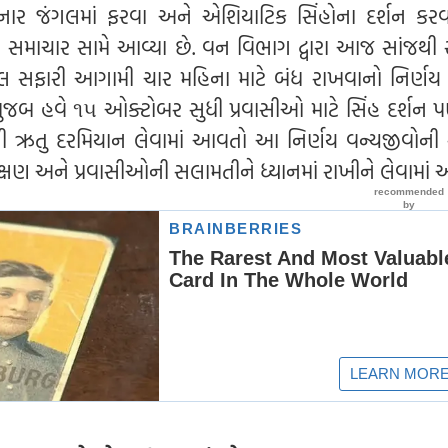
ર જંગલમાં ફરવા અને એશિયાટિક સિંહોના દર્શન કરવ
ના સમાચાર સામે આવ્યા છે. વન વિભાગ દ્વારા આજ સાંજથ
 સફારી આગામી ચાર મહિના માટે બંધ રાખવાનો નિર્ણય લ
મુજબ હવે ૧૫ ઓક્ટોબર સુધી પ્રવાસીઓ માટે સિંહ દર્શન 
સાની ઋતુ દરમિયાન લેવામાં આવતો આ નિર્ણય વન્યજીવોની સુ
રક્ષણ અને પ્રવાસીઓની સલામતીને ધ્યાનમાં રાખીને લેવામાં આ