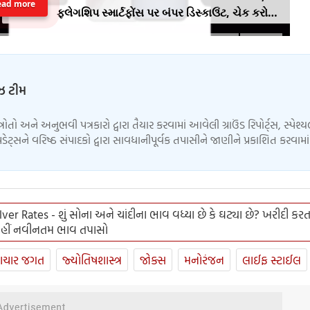
ead more
ફ્લેગશિપ સ્માર્ટફોંસ પર બંપર ડિસ્કાઉંટ, ચેક કરો
ઓફર
ુઝ ટીમ
્ત્રોતો અને અનુભવી પત્રકારો દ્વારા તૈયાર કરવામાં આવેલી ગ્રાઉંડ રિપોર્ટ્સ, સ્પેશ્
ેટ્સને વરિષ્ઠ સંપાદકો દ્વારા સાવધાનીપૂર્વક તપાસીને જાણીને પ્રકાશિત કરવામ
ver Rates - શું સોના અને ચાંદીના ભાવ વધ્યા છે કે ઘટ્યા છે? ખરીદી કરત
હીં નવીનતમ ભાવ તપાસો
ાચાર જગત
જ્યોતિષશાસ્ત્ર
જોક્સ
મનોરંજન
લાઈફ સ્ટાઈલ