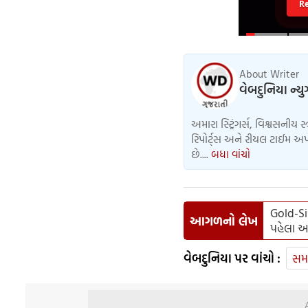
R
About Writer
વેબદુનિયા ન્ય
અમારા સ્ટ્રિંગર્સ, વિશ્વસનીય સ
રિપોર્ટ્સ અને રીયલ ટાઈમ અપડ
છે....
બધા વાંચો
Gold-Sil
આગળનો લેખ
પહેલા અ
વેબદુનિયા પર વાંચો :
સમ