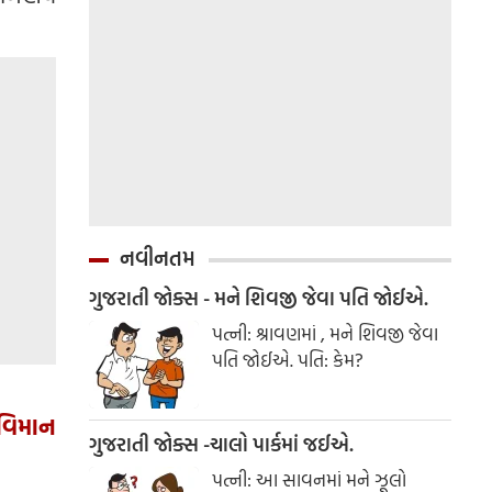
નવીનતમ
ગુજરાતી જોક્સ - મને શિવજી જેવા પતિ જોઈએ.
પત્ની: શ્રાવણમાં , મને શિવજી જેવા
પતિ જોઈએ. પતિ: કેમ?
 વિમાન
ગુજરાતી જોક્સ -ચાલો પાર્કમાં જઈએ.
પત્ની: આ સાવનમાં મને ઝૂલો