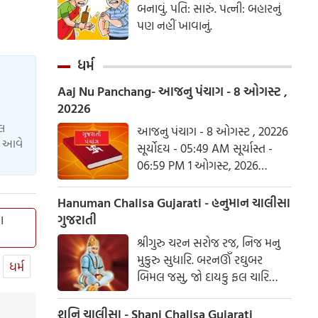
બનાવું. પતિ: સારું. પત્ની: બહારનું
પણ નહીં ખાવાનું.
ધર્મ
Aaj Nu Panchang- આજનુ પંચાગ - 8 ઓગસ્ટ ,
20226
યલ
આજનુ પંચાગ - 8 ઓગસ્ટ , 20226
ાં આવે
સૂર્યોદય - 05:49 AM સૂર્યાસ્ત -
06:59 PM 1 ઓગસ્ટ, 2026
શનિવાર આષાઢ વદ ત્રિજ- વિક્રમ
સંવત 2082
Hanuman Chalisa Gujarati - હનુમાન ચાલીસા
ગુજરાતી
ા
શ્રીગુરુ ચરન સરોજ રજ, નિજ મનુ
મુકુરુ સુધારિ. બરનઊઁ રઘુબર
ધર્મ
બિમલ જસુ, જો દાયકુ ફલ ચારિ
બુદ્ધિહીન તનુ જાનિકે, સુમિરૌં પવન-
કુમાર. બલ બુદ્ધિ બિદ્યા દેહુ મોહિં,
શનિ ચાલીસા - Shani Chalisa Gujarati