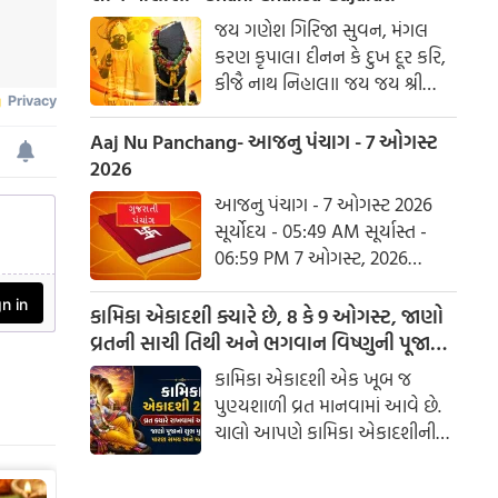
હરહુ કલેસ બિકાર
જય ગણેશ ગિરિજા સુવન, મંગલ
કરણ કૃપાલ। દીનન કે દુખ દૂર કરિ,
કીજૈ નાથ નિહાલ॥ જય જય શ્રી
શનિદેવ પ્રભુ, સુનહુ વિનય મહારાજ।
કરહુ કૃપા હે રવિ તનય, રાખહુ જન
Aaj Nu Panchang- આજનુ પંચાગ - 7 ઓગસ્ટ
કી લાજ॥ શનિ ચાલીસા ચૌપાઈ :
2026
આજનુ પંચાગ - 7 ઓગસ્ટ 2026
સૂર્યોદય - 05:49 AM સૂર્યાસ્ત -
06:59 PM 7 ઓગસ્ટ, 2026
શુક્રવાર આષાઢ વદ નોમ - વિક્રમ
સંવત 2082
કામિકા એકાદશી ક્યારે છે, 8 કે 9 ઓગસ્ટ, જાણો
વ્રતની સાચી તિથી અને ભગવાન વિષ્ણુની પૂજાનું
શુભ મુહૂર્ત
કામિકા એકાદશી એક ખૂબ જ
પુણ્યશાળી વ્રત માનવામાં આવે છે.
ચાલો આપણે કામિકા એકાદશીની
ચોક્કસ તારીખ અને આ દિવસે પૂજા
કરવાનો શુભ સમય જાણીએ.