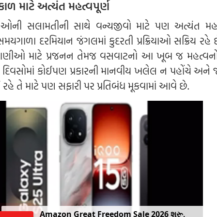
ળ માટે અત્યંત મહત્વપૂર્ણ
ીઓની સલામતીની સાથે વન્યજીવો માટે પણ અત્યંત મહત્
મયગાળા દરમિયાન જંગલમાં કુદરતી પ્રક્રિયાઓ સક્રિય રહે 
્રાણીઓ માટે પ્રજનન તેમજ વસવાટનો આ ખૂબ જ મહત્વ
 દિવસોમાં કોઈપણ પ્રકારની માનવીય ખલેલ ન પહોંચે અને જ
હે તે માટે પણ સફારી પર પ્રતિબંધ મૂકવામાં આવે છે.
Amazon Great Freedom Sale 2026 શરૂ,