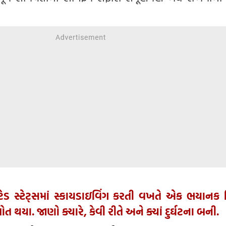
ટેડ સ્ટેટ્સમાં સ્કાયડાઇવિંગ કરતી વખતે એક ભયાનક
મોત થયા. જાણો ક્યારે, કેવી રીતે અને ક્યાં દુર્ઘટના બની.