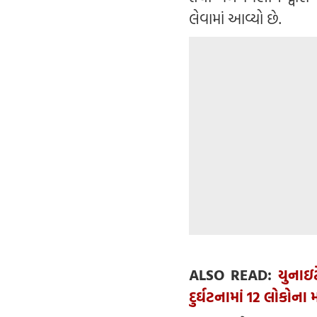
લેવામાં આવ્યો છે.
ALSO READ:
યુનાઇ
દુર્ઘટનામાં 12 લોકોના 