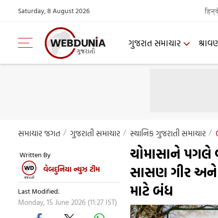
Saturday, 8 August 2026
हिन्
ગુજરાત સમાચાર
શ્રાવ
સમાચાર જગત
ગુજરાતી સમાચાર
સ્થાનિક ગુજરાતી સમાચાર
ચોમાસાને પગલે
Written By
સાસણ ગીર અને ગ
વેબદુનિયા ન્યુઝ ટીમ
માટે બંધ
Last Modified:
Monday, 15 June 2026 (11:27 IST)