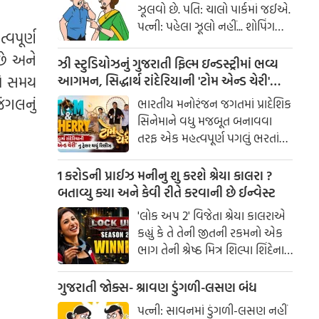
ઝૂલવો છે. પતિ: ચાલો પાર્કમાં જઈએ.
પત્ની: પહેલા ઝૂલો નહીં... શોપિંગ
વપૂર્ણ
કરાવ!
છે અને
ઝી સ્ટુડિયોઝનું ગુજરાતી ફિલ્મ ઇન્ડસ્ટ્રીમાં ભવ્ય
નો સમય
આગમન, સિદ્ધાર્થ રાંદેરિયાની 'ટોમ એન્ડ ચેરી'
સાથે કરશે શરૂઆત; ટ્રેલર થયું રિલીઝ
ંગલનું
ભારતીય મનોરંજન જગતમાં પ્રાદેશિક
સિનેમાને વધુ મજબૂત બનાવવા
તરફ એક મહત્વપૂર્ણ પગલું ભરતાં
ઝી સ્ટુડિયોઝે ગુજરાતી ફિલ્મ
ઇન્ડસ્ટ્રીમાં પોતાની સત્તાવાર
1 કરોડની પ્રાઈઝ મનીનુ શુ કરશે શ્રેયા કાલરા ?
એન્ટ્રીની જાહેરાત કરી છે.
બતાવ્યુ ક્યા અને કેવી રીતે કરવાની છે ઈન્વેસ્ટ
'લોક અપ 2' વિજેતા શ્રેયા કાલરાએ
કહ્યું કે તે તેની જીતની રકમનો એક
ભાગ તેની શ્રેષ્ઠ મિત્ર શિલ્પા શિંદેના
આશ્રય ગૃહમાં દાન કરશે.
ગુજરાતી જોક્સ- શ્રાવણ ડુંગળી-લસણ બંધ
પત્ની: સાવનમાં ડુંગળી-લસણ નહીં