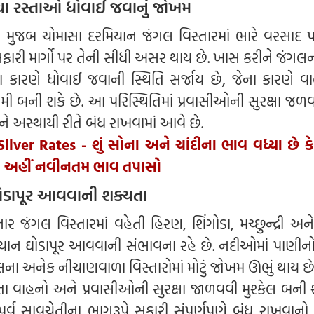
ચા રસ્તાઓ ધોવાઈ જવાનું જોખમ
મુજબ ચોમાસા દરમિયાન જંગલ વિસ્તારમાં ભારે વરસાદ 
ફારી માર્ગો પર તેની સીધી અસર થાય છે. ખાસ કરીને જંગલન
 કારણે ધોવાઈ જવાની સ્થિતિ સર્જાય છે, જેના કારણે વ
 બની શકે છે. આ પરિસ્થિતિમાં પ્રવાસીઓની સુરક્ષા જળવ
ને અસ્થાયી રીતે બંધ રાખવામાં આવે છે.
ilver Rates - શું સોના અને ચાંદીના ભાવ વધ્યા છે કે
લા અહીં નવીનતમ ભાવ તપાસો
ોડાપૂર આવવાની શક્યતા
જંગલ વિસ્તારમાં વહેતી હિરણ, શિંગોડા, મચ્છુન્દ્રી અન
યાન ઘોડાપૂર આવવાની સંભાવના રહે છે. નદીઓમાં પાણીનો 
ા અનેક નીચાણવાળા વિસ્તારોમાં મોટું જોખમ ઊભું થાય છ
જતા વાહનો અને પ્રવાસીઓની સુરક્ષા જાળવવી મુશ્કેલ બની શ
પૂર્વ સાવચેતીના ભાગરૂપે સફારી સંપૂર્ણપણે બંધ રાખવાનો 