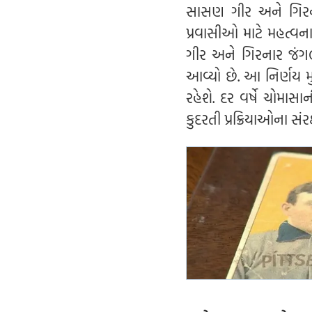
સાસણ ગીર અને ગિરના
પ્રવાસીઓ માટે મહત્વ
ગીર અને ગિરનાર જંગલ
આવ્યો છે. આ નિર્ણય 
રહેશે. દર વર્ષે ચોમા
કુદરતી પ્રક્રિયાઓના સં