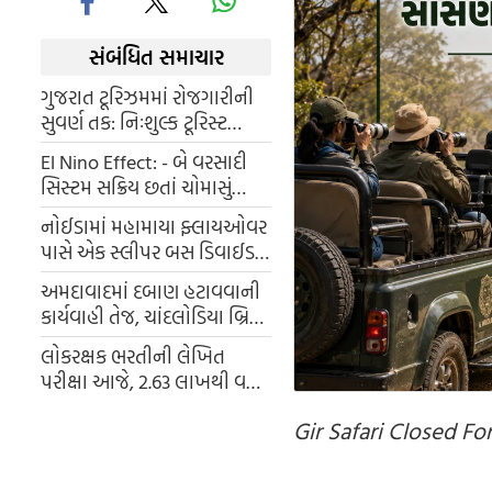
સંબંધિત સમાચાર
ગુજરાત ટૂરિઝમમાં રોજગારીની
સુવર્ણ તક: નિઃશુલ્ક ટૂરિસ્ટ
ગાઈડ તાલીમનો પ્રારંભ
El Nino Effect: - બે વરસાદી
સિસ્ટમ સક્રિય છતાં ચોમાસું
નબળું, દક્ષિણ ગુજરાતમાં
નોઈડામાં મહામાયા ફ્લાયઓવર
વરસાદની સંભાવના
પાસે એક સ્લીપર બસ ડિવાઈડર
સાથે અથડાઈ અને પલટી ગઈ
અમદાવાદમાં દબાણ હટાવવાની
કાર્યવાહી તેજ, ચાંદલોડિયા બ્રિજ
પાસે AMCનું ડિમોલિશન;
લોકરક્ષક ભરતીની લેખિત
સ્થાનિકોનો વિરોધ
પરીક્ષા આજે, 2.63 લાખથી વધુ
ઉમેદવારો માટે અગ્નિપરીક્ષા; AI
Gir Safari Closed F
અને ફેશિયલ રેકોગ્નિશનથી થશે
ચકાસણી