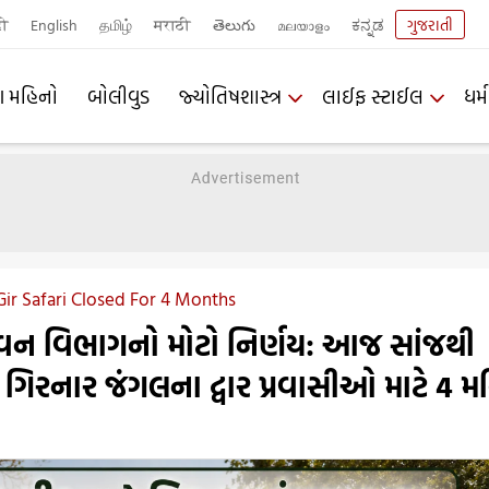
दी
English
தமிழ்
मराठी
తెలుగు
മലയാളം
ಕನ್ನಡ
ગુજરાતી
ણ મહિનો
બોલીવુડ
જ્યોતિષશાસ્ત્ર
લાઈફ સ્ટાઈલ
ધર્મ
Gir Safari Closed For 4 Months
 વન વિભાગનો મોટો નિર્ણય: આજ સાંજથી
િરનાર જંગલના દ્વાર પ્રવાસીઓ માટે 4 મ