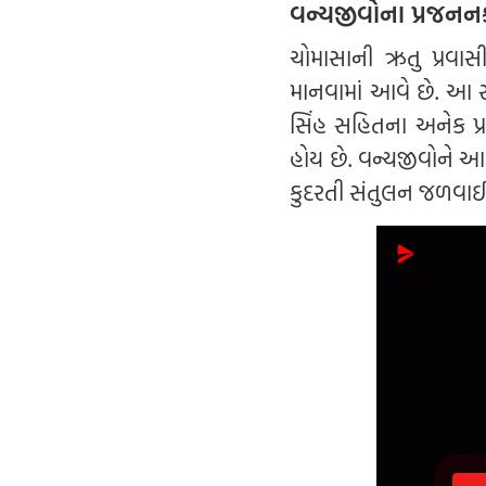
વન્યજીવોના પ્રજનનકા
ચોમાસાની ઋતુ પ્રવાસ
માનવામાં આવે છે. આ સ
સિંહ સહિતના અનેક પ
હોય છે. વન્યજીવોને આ
કુદરતી સંતુલન જળવાઈ ર