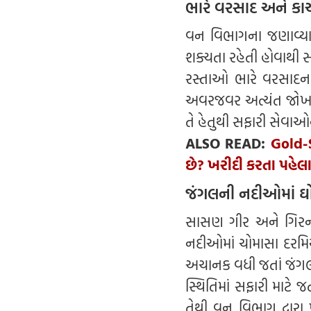
ભારે વરસાદ અને કા
વન વિભાગના જણાવ્યા 
શક્યતા રહેતી હોવાથી સ
રસ્તાઓ ભારે વરસાદના
અવરજવર અત્યંત જોખમી
તે હેતુથી સફારી સેવાઓ
ALSO READ:
Gold-S
છે? ખરીદી કરતા પહે
જંગલની નદીઓમાં ઘ
સાસણ ગીર અને ગિરનાર 
નદીઓમાં ચોમાસા દરમિ
અચાનક વધી જતાં જંગલન
સ્થિતિમાં સફારી માટે 
તેથી વન વિભાગ દ્વારા 