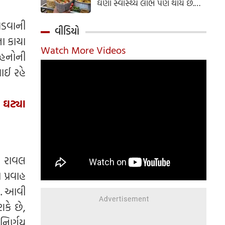
ઘણા સ્વાસ્થ્ય લાભ પણ થાય છે.
ઝાલમુરી બનાવવાની સરળ રેસીપી
પડવાની
અહીં જાણો.
વીડિયો
ા કાચા
Watch More Videos
ાહનોની
ાઈ રહે
 ઘટ્યા
ે રાવલ
પ્રવાહ
ે. આવી
કે છે,
નિર્ણય