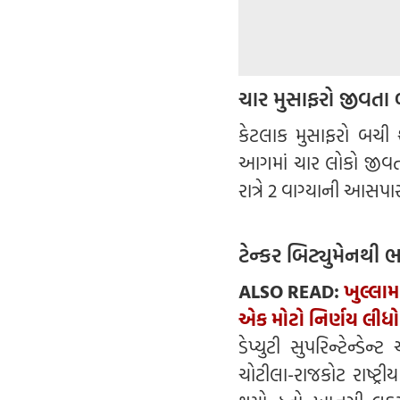
ચાર મુસાફરો જીવતા
કેટલાક મુસાફરો બચી 
આગમાં ચાર લોકો જીવત
રાત્રે 2 વાગ્યાની આસપા
ટેન્કર બિટ્યુમેનથી ભરે
ALSO READ:
ખુલ્લામ
એક મોટો નિર્ણય લીધો 
ડેપ્યુટી સુપરિન્ટેન્
ચોટીલા-રાજકોટ રાષ્ટ્ર