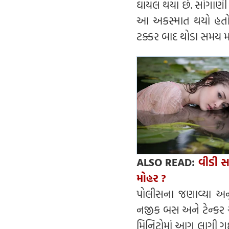
ઘાયલ થયા છે. સાંગાણી
આ અકસ્માત થયો હતો. 
ટક્કર બાદ થોડા સમય માટ
ALSO READ:
વીડી સ
મોહર ?
પોલીસના જણાવ્યા અનુસ
નજીક બસ અને ટેન્કર અ
મિનિટોમાં આગ લાગી ગ