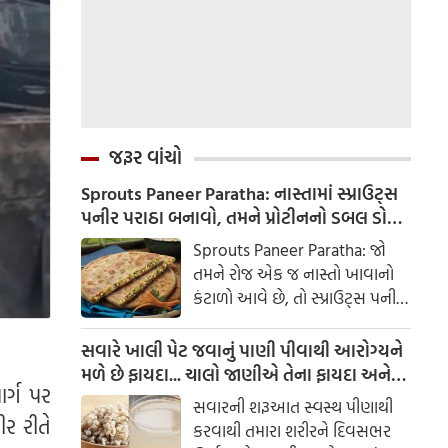
જરૂર વાંચો
Sprouts Paneer Paratha: નાસ્તામાં સ્પ્રાઉટ્સ
પનીર પરાઠા બનાવો, તમને પ્રોટીનનો ડબલ ડોઝ
મળશે
Sprouts Paneer Paratha: જો
તમને રોજ એક જ નાસ્તો ખાવાનો
કંટાળો આવે છે, તો સ્પ્રાઉટ્સ પનીર
પરાઠા બનાવવાનો પ્રયાસ કરો. તે
માત્ર સ્વાદિષ્ટ જ નથી પણ તમારા
સવારે ખાલી પેટ જવાનું પાણી પીવાથી આરોગ્યને
સ્વાસ્થ્ય માટે અતિ ફાયદાકારક પણ
મળે છે ફાયદા... ચાલો જાણીએ તેના ફાયદા અને
ાર્ગ પર
છે.
ઉપયોગ કરવાની યોગ્ય રીત
સવારની શરૂઆત સ્વસ્થ પીણાથી
ર રીતે
કરવાથી તમારા શરીરને દિવસભર