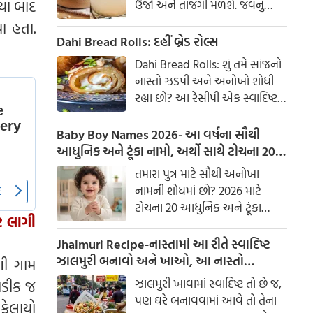
યા બાદ
ઉર્જા અને તાજગી મળશે. જવનું
પાણી એક ઉત્તમ ઘરેલું ઉપાય
ા હતા.
માનવામાં આવે છે, જે ખાસ કરીને
Dahi Bread Rolls: દહીં બ્રેડ રોલ્સ
ઉનાળામાં ઠંડક આપે છે
Dahi Bread Rolls: શું તમે સાંજનો
નાસ્તો ઝડપી અને અનોખો શોધી
રહ્યા છો? આ રેસીપી એક સ્વાદિષ્ટ
વિકલ્પ આપે છે જે બહારથી ક્રિસ્પી
અને અંદરથી અતિ નરમ છે. મસાલા
Baby Boy Names 2026- આ વર્ષના સૌથી
અને ક્રીમી ટેક્સચરનું સંપૂર્ણ મિશ્રણ
આધુનિક અને ટૂંકા નામો, અર્થો સાથે ટોચના 20
તેને બધી ઉંમરના લોકોમાં પ્રિય
નામોની યાદી જુઓ.
તમારા પુત્ર માટે સૌથી અનોખા
બનાવે છે.
નામની શોધમાં છો? 2026 માટે
ટોચના 20 આધુનિક અને ટૂંકા
ર લાગી
બાળક છોકરાના નામોની યાદી
તપાસો, અર્થો સાથે, જે તમારા
Jhalmuri Recipe-નાસ્તામાં આ રીતે સ્વાદિષ્ટ
બાળકને એક સુંદર ઓળખ આપશે.
ઝાલમુરી બનાવો અને ખાઓ, આ નાસ્તો
ણી ગામ
મસાલેદાર અને સ્વાદિષ્ટ છે.
ઝાલમુરી ખાવામાં સ્વાદિષ્ટ તો છે જ,
ોડીક જ
પણ ઘરે બનાવવામાં આવે તો તેના
ફેલાયો