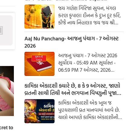
હરહુ કલેસ બિકાર
જય ગણેશ ગિરિજા સુવન, મંગલ
કરણ કૃપાલ। દીનન કે દુખ દૂર કરિ,
કીજૈ નાથ નિહાલ॥ જય જય શ્રી
શનિદેવ પ્રભુ, સુનહુ વિનય મહારાજ।
કરહુ કૃપા હે રવિ તનય, રાખહુ જન
Aaj Nu Panchang- આજનુ પંચાગ - 7 ઓગસ્ટ
કી લાજ॥ શનિ ચાલીસા ચૌપાઈ :
2026
આજનુ પંચાગ - 7 ઓગસ્ટ 2026
સૂર્યોદય - 05:49 AM સૂર્યાસ્ત -
06:59 PM 7 ઓગસ્ટ, 2026
શુક્રવાર આષાઢ વદ નોમ - વિક્રમ
સંવત 2082
કામિકા એકાદશી ક્યારે છે, 8 કે 9 ઓગસ્ટ, જાણો
વ્રતની સાચી તિથી અને ભગવાન વિષ્ણુની પૂજાનું
શુભ મુહૂર્ત
કામિકા એકાદશી એક ખૂબ જ
પુણ્યશાળી વ્રત માનવામાં આવે છે.
ચાલો આપણે કામિકા એકાદશીની
ચોક્કસ તારીખ અને આ દિવસે પૂજા
કરવાનો શુભ સમય જાણીએ.