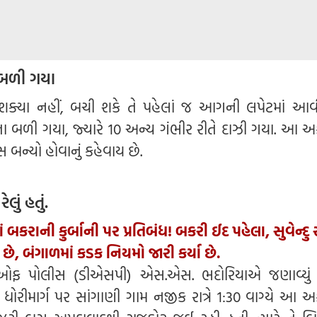
 બળી ગયા
શક્યા નહીં, બચી શકે તે પહેલાં જ આગની લપેટમાં આવ
ા બળી ગયા, જ્યારે 10 અન્ય ગંભીર રીતે દાઝી ગયા. આ અ
સ બન્યો હોવાનું કહેવાય છે.
લું હતું.
ાં બકરાની કુર્બાની પર પ્રતિબંધ! બકરી ઈદ પહેલા, સુવેન્દુ
છે, બંગાળમાં કડક નિયમો જારી કર્યા છે.
ડેન્ટ ઓફ પોલીસ (ડીએસપી) એસ.એસ. ભદોરિયાએ જણાવ્યું હ
ીય ધોરીમાર્ગ પર સાંગાણી ગામ નજીક રાત્રે 1:30 વાગ્યે આ 