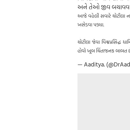
અને તેઓ જીવ બચાવવા મ
આજે વહેલી સવારે ચોટીલા નજ
ખસેડવા પડ્યા.
ચોટીલા જેવા વિશ્વપ્રસિદ્ધ 
હોવો ખૂબ ચિંતાજનક બાબત છ
— Aaditya. (@DrAa