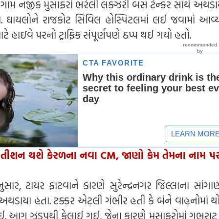
 ગામ નજીક મુસાફરો ભરેલી લક્ઝરી બસ ટેન્કર સાથે અથડા
ઘાયલોને રાજકોટ સિવિલ હોસ્પિટલમાં લઈ જવામાં આવ્ય
ે હાઇવે પરનો ટ્રાફિક સંપૂર્ણપણે ઠપ્પ થઈ ગયો હતો.
તીશન થશે કેરળના નવા CM, જાણો કેમ તેમના નામ પ
ાર, ટાયર ફાટવાને કારણે સુરેન્દ્રનગર જિલ્લાના સાંગા
થડાયા હતા. ટક્કર એટલી ગંભીર હતી કે બંને વાહનોમાં થ
ઈ. આગ ઝડપથી ફેલાઈ ગઈ, જેના કારણે મુસાફરોમાં ગભરાટ 