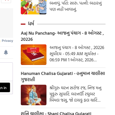
બનાવું. પતિ: સારું. પત્ની: બહારનું
પણ નહીં ખાવાનું.
ધર્મ
Aaj Nu Panchang- આજનુ પંચાગ - 8 ઓગસ્ટ ,
20226
આજનુ પંચાગ - 8 ઓગસ્ટ , 20226
સૂર્યોદય - 05:49 AM સૂર્યાસ્ત -
06:59 PM 1 ઓગસ્ટ, 2026
શનિવાર આષાઢ વદ ત્રિજ- વિક્રમ
સંવત 2082
Hanuman Chalisa Gujarati - હનુમાન ચાલીસા
ગુજરાતી
શ્રીગુરુ ચરન સરોજ રજ, નિજ મનુ
મુકુરુ સુધારિ. બરનઊઁ રઘુબર
બિમલ જસુ, જો દાયકુ ફલ ચારિ
બુદ્ધિહીન તનુ જાનિકે, સુમિરૌં પવન-
કુમાર. બલ બુદ્ધિ બિદ્યા દેહુ મોહિં,
શનિ ચાલીસા - Shani Chalisa Gujarati