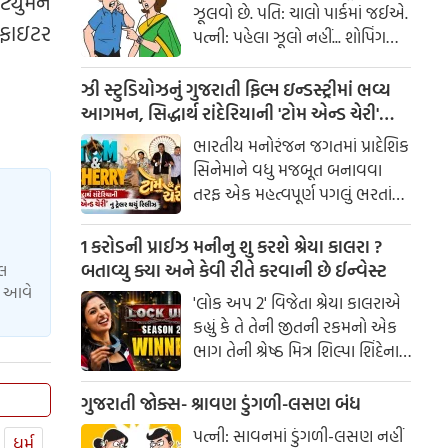
્યુમેન
ઝૂલવો છે. પતિ: ચાલો પાર્કમાં જઈએ.
 ફાઇટર
પત્ની: પહેલા ઝૂલો નહીં... શોપિંગ
કરાવ!
ઝી સ્ટુડિયોઝનું ગુજરાતી ફિલ્મ ઇન્ડસ્ટ્રીમાં ભવ્ય
આગમન, સિદ્ધાર્થ રાંદેરિયાની 'ટોમ એન્ડ ચેરી'
સાથે કરશે શરૂઆત; ટ્રેલર થયું રિલીઝ
ભારતીય મનોરંજન જગતમાં પ્રાદેશિક
સિનેમાને વધુ મજબૂત બનાવવા
તરફ એક મહત્વપૂર્ણ પગલું ભરતાં
ઝી સ્ટુડિયોઝે ગુજરાતી ફિલ્મ
ઇન્ડસ્ટ્રીમાં પોતાની સત્તાવાર
1 કરોડની પ્રાઈઝ મનીનુ શુ કરશે શ્રેયા કાલરા ?
એન્ટ્રીની જાહેરાત કરી છે.
બતાવ્યુ ક્યા અને કેવી રીતે કરવાની છે ઈન્વેસ્ટ
યલ
ાં આવે
'લોક અપ 2' વિજેતા શ્રેયા કાલરાએ
કહ્યું કે તે તેની જીતની રકમનો એક
ભાગ તેની શ્રેષ્ઠ મિત્ર શિલ્પા શિંદેના
આશ્રય ગૃહમાં દાન કરશે.
ગુજરાતી જોક્સ- શ્રાવણ ડુંગળી-લસણ બંધ
પત્ની: સાવનમાં ડુંગળી-લસણ નહીં
ધર્મ