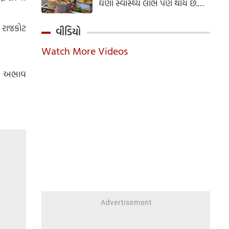
ઘણા સ્વાસ્થ્ય લાભ પણ થાય છે.
ઝાલમુરી બનાવવાની સરળ રેસીપી
અહીં જાણો.
ે રાજકોટ
વીડિયો
Watch More Videos
ાનો અભાવ