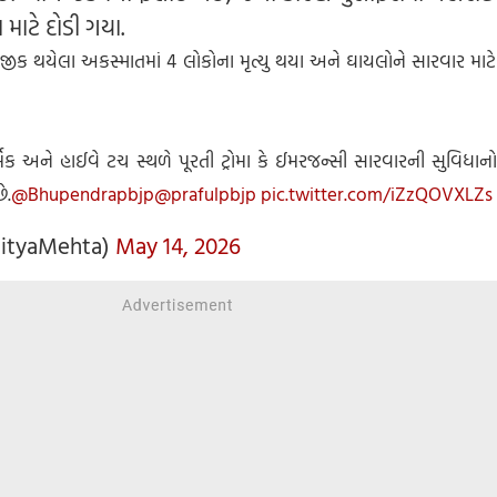
ાટે દોડી ગયા.
ીક થયેલા અકસ્માતમાં 4 લોકોના મૃત્યુ થયા અને ઘાયલોને સારવાર માટ
ધાર્મિક અને હાઈવે ટચ સ્થળે પૂરતી ટ્રોમા કે ઈમરજન્સી સારવારની સુવિધ
ે.
@Bhupendrapbjp
@prafulpbjp
pic.twitter.com/iZzQOVXLZs
dityaMehta)
May 14, 2026