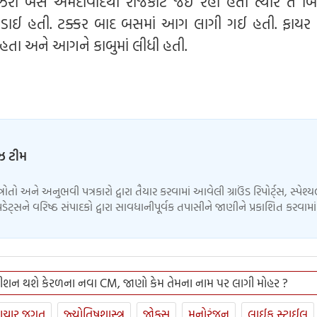
રી બસ અમદાવાદથી રાજકોટ જઈ રહી હતી ત્યારે તે બિટ
અથડાઈ હતી. ટક્કર બાદ બસમાં આગ લાગી ગઈ હતી. ફાયર
 હતા અને આગને કાબુમાં લીધી હતી.
ુઝ ટીમ
્ત્રોતો અને અનુભવી પત્રકારો દ્વારા તૈયાર કરવામાં આવેલી ગ્રાઉંડ રિપોર્ટ્સ, સ્પેશ્
ેટ્સને વરિષ્ઠ સંપાદકો દ્વારા સાવધાનીપૂર્વક તપાસીને જાણીને પ્રકાશિત કરવામ
ીશન થશે કેરળના નવા CM, જાણો કેમ તેમના નામ પર લાગી મોહર ?
ાચાર જગત
જ્યોતિષશાસ્ત્ર
જોક્સ
મનોરંજન
લાઈફ સ્ટાઈલ