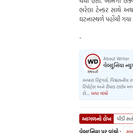
થયો હતો. ખાનગી લક્ઝ
ભરેલા ટેન્કર સાથે 
ઘટનાસ્થળે પહોંચી ગયા
-
About Writer
વેબદુનિયા ન્ય
અમારા સ્ટ્રિંગર્સ, વિશ્વસનીય સ
રિપોર્ટ્સ અને રીયલ ટાઈમ અપડ
છે....
બધા વાંચો
આગળનો લેખ
વીડી સત
વેબદુનિયા પર વાંચો :
સમ