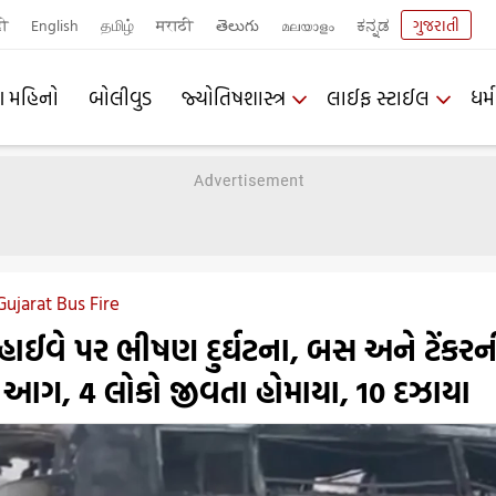
दी
English
தமிழ்
मराठी
తెలుగు
മലയാളം
ಕನ್ನಡ
ગુજરાતી
ણ મહિનો
બોલીવુડ
જ્યોતિષશાસ્ત્ર
લાઈફ સ્ટાઈલ
ધર્મ
Gujarat Bus Fire
હાઈવે પર ભીષણ દુર્ઘટના, બસ અને ટેંકરન
 આગ, 4 લોકો જીવતા હોમાયા, 10 દઝાયા