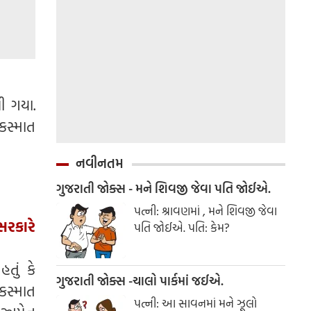
ી ગયા.
કસ્માત
નવીનતમ
ગુજરાતી જોક્સ - મને શિવજી જેવા પતિ જોઈએ.
પત્ની: શ્રાવણમાં , મને શિવજી જેવા
 સરકારે
પતિ જોઈએ. પતિ: કેમ?
તું કે
ગુજરાતી જોક્સ -ચાલો પાર્કમાં જઈએ.
અકસ્માત
પત્ની: આ સાવનમાં મને ઝૂલો