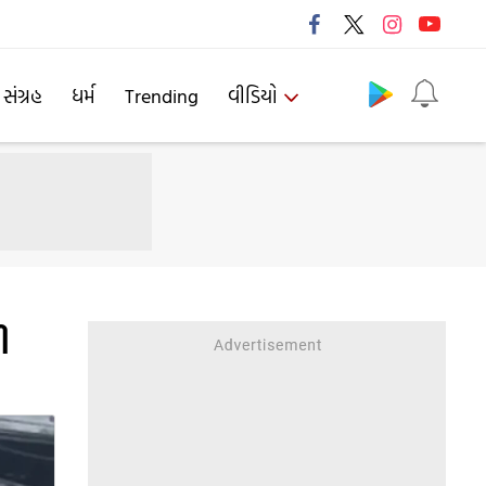
Follow us
 સંગ્રહ
ધર્મ
Trending
વીડિયો
ી