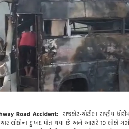
ghway Road Accident:
રાજકોટ-ચોટીલા રાષ્ટ્રીય ધોરીમ
 ચાર લોકોના દુઃખદ મોત થયા છે અને આશરે 10 લોકો ગંભી