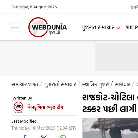
Saturday, 8 August 2026
हिन्
ગુજરાત સમાચાર
શ્રાવ
સમાચાર જગત
ગુજરાતી સમાચાર
સ્થાનિક ગુજરાતી સમાચાર
રાજકોટ-ચોટિલા 
Written By
ટક્કર પછી લાગી
વેબદુનિયા ન્યુઝ ટીમ
Last Modified:
Thursday, 14 May 2026 (12:34 IST)