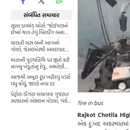
સંબંધિત સમાચાર
સુરત ડાયમંડ બોર્સ: “કોઈપણને
ઈર્ષ્યા થાય તેવું બિલ્ડીંગ બનાવ્યું
છે” – હર્ષ સંઘવી
ચાલતી બસ બની આગનો
ગોળો, જેસલમેરથી અમદાવાદ
આવી રહેલી બસમાં ભીષણ
માતાની પુણ્યતિથિ પર જીરો કરી
આગ, બારીઓમાંથી કૂદયા
નાખ્યુ ખેડૂતોનુ દેવુ... અમરેલીના
મુસાફરો
આ ઉદ્યોગપતિએ ખેંચી મોટી
આજથી અમૂલ દૂધ ખરીદવું પડશે
લાઈન - વીડિયો
વધુ મોંઘું, જાણો નવા દર
પેટ્રોલ-ડીઝલ બચાવવા ગુજરાત
સરકારનો એક્શન મોડમાં, 'વર્ક
fire in bus
ફ્રોમ હોમ' પર વિચારણા
Rajkot Chotila Hi
એક દુ:ખદ અકસ્માતમાં