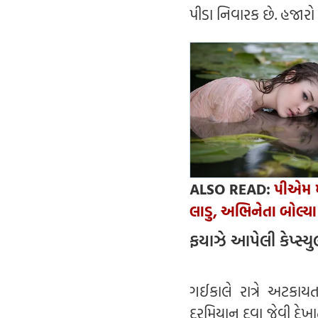
પીડા નિવારક છે. હજારો 
ALSO READ:
પીએમ મો
લાડુ, અભિનેતા બોલ્યા 
ફયાઝે આપેલી કેપ્સ્ય
ગઈકાલે રાત્રે અટકાયત
દરમિયાન દવા જેવી દેખા