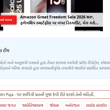
Amazon Great Freedom Sale 2026 શરૂ,
ead more
ફ્લેગશિપ સ્માર્ટફોંસ પર બંપર ડિસ્કાઉંટ, ચેક કરો
ઓફર
ુઝ ટીમ
્ત્રોતો અને અનુભવી પત્રકારો દ્વારા તૈયાર કરવામાં આવેલી ગ્રાઉંડ રિપોર્ટ્સ, સ્પેશ્
ેટ્સને વરિષ્ઠ સંપાદકો દ્વારા સાવધાનીપૂર્વક તપાસીને જાણીને પ્રકાશિત કરવામ
tri Puja - વટ સાવિત્રી વ્રતની પૂજા કેવી રીતે કરશો તેની માહિતી..
ાચાર જગત
જ્યોતિષશાસ્ત્ર
જોક્સ
મનોરંજન
લાઈફ સ્ટાઈલ