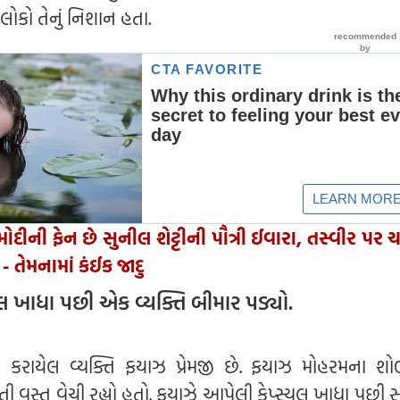
લોકો તેનું નિશાન હતા.
દીની ફેન છે સુનીલ શેટ્ટીની પૌત્રી ઈવારા, તસ્વીર પર ચ
- તેમનામાં કંઈક જાદુ
ુલ ખાધા પછી એક વ્યક્તિ બીમાર પડ્યો.
 કરાયેલ વ્યક્તિ ફયાઝ પ્રેમજી છે. ફયાઝ મોહરમના શોભા
તી વસ્તુ વેચી રહ્યો હતો. ફયાઝે આપેલી કેપ્સ્યુલ ખાધા પછ