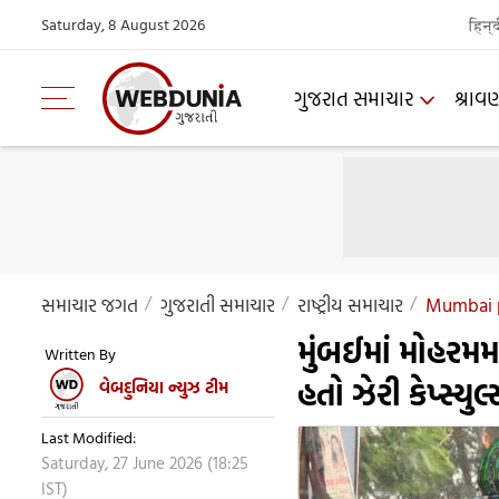
Saturday, 8 August 2026
हिन्
ગુજરાત સમાચાર
શ્રાવ
સમાચાર જગત
ગુજરાતી સમાચાર
રાષ્ટ્રીય સમાચાર
Mumbai p
મુંબઈમાં મોહરમ
Written By
હતો ઝેરી કેપ્સ્ય
વેબદુનિયા ન્યુઝ ટીમ
Last Modified:
Saturday, 27 June 2026 (18:25
IST)