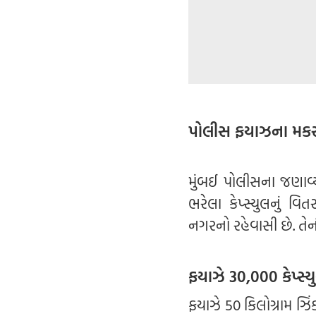
પોલીસ ફયાઝના મકસ
મુંબઈ પોલીસના જણાવ્ય
ભરેલા કેપ્સ્યુલનું 
નગરનો રહેવાસી છે. તેન
ફયાઝે 30,000 કેપ્સ્યુ
ફયાઝે 50 કિલોગ્રામ ઝિં