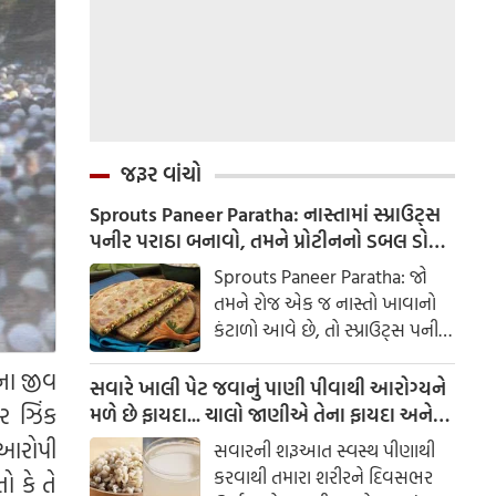
જરૂર વાંચો
Sprouts Paneer Paratha: નાસ્તામાં સ્પ્રાઉટ્સ
પનીર પરાઠા બનાવો, તમને પ્રોટીનનો ડબલ ડોઝ
મળશે
Sprouts Paneer Paratha: જો
તમને રોજ એક જ નાસ્તો ખાવાનો
કંટાળો આવે છે, તો સ્પ્રાઉટ્સ પનીર
પરાઠા બનાવવાનો પ્રયાસ કરો. તે
ના જીવ
માત્ર સ્વાદિષ્ટ જ નથી પણ તમારા
સવારે ખાલી પેટ જવાનું પાણી પીવાથી આરોગ્યને
સ્વાસ્થ્ય માટે અતિ ફાયદાકારક પણ
ર ઝિંક
મળે છે ફાયદા... ચાલો જાણીએ તેના ફાયદા અને
છે.
ઉપયોગ કરવાની યોગ્ય રીત
 આરોપી
સવારની શરૂઆત સ્વસ્થ પીણાથી
કરવાથી તમારા શરીરને દિવસભર
ો કે તે