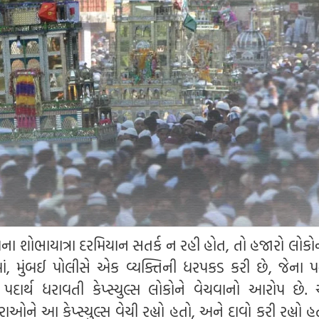
ના શોભાયાત્રા દરમિયાન સતર્ક ન રહી હોત, તો હજારો લોકો
ાં, મુંબઈ પોલીસે એક વ્યક્તિની ધરપકડ કરી છે, જેના પ
 પદાર્થ ધરાવતી કેપ્સ્યુલ્સ લોકોને વેચવાનો આરોપ છે.
રાઓને આ કેપ્સ્યુલ્સ વેચી રહ્યો હતો, અને દાવો કરી રહ્યો હત