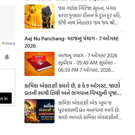
હરહુ કલેસ બિકાર
જય ગણેશ ગિરિજા સુવન, મંગલ
કરણ કૃપાલ। દીનન કે દુખ દૂર કરિ,
કીજૈ નાથ નિહાલ॥ જય જય શ્રી
શનિદેવ પ્રભુ, સુનહુ વિનય મહારાજ।
કરહુ કૃપા હે રવિ તનય, રાખહુ જન
Aaj Nu Panchang- આજનુ પંચાગ - 7 ઓગસ્ટ
કી લાજ॥ શનિ ચાલીસા ચૌપાઈ :
2026
આજનુ પંચાગ - 7 ઓગસ્ટ 2026
સૂર્યોદય - 05:49 AM સૂર્યાસ્ત -
06:59 PM 7 ઓગસ્ટ, 2026
શુક્રવાર આષાઢ વદ નોમ - વિક્રમ
સંવત 2082
કામિકા એકાદશી ક્યારે છે, 8 કે 9 ઓગસ્ટ, જાણો
વ્રતની સાચી તિથી અને ભગવાન વિષ્ણુની પૂજાનું
શુભ મુહૂર્ત
કામિકા એકાદશી એક ખૂબ જ
પુણ્યશાળી વ્રત માનવામાં આવે છે.
ચાલો આપણે કામિકા એકાદશીની
ચોક્કસ તારીખ અને આ દિવસે પૂજા
કરવાનો શુભ સમય જાણીએ.