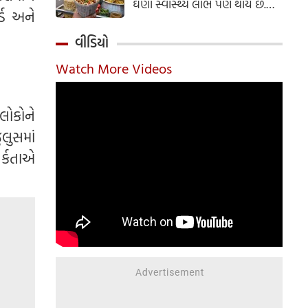
ઘણા સ્વાસ્થ્ય લાભ પણ થાય છે.
્ડ અને
ઝાલમુરી બનાવવાની સરળ રેસીપી
અહીં જાણો.
વીડિયો
Watch More Videos
લોકોને
ુલુસમાં
ર્કતાએ