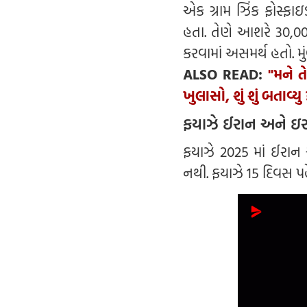
એક ગ્રામ ઝિંક ફોસ્ફાઇડ
હતા. તેણે આશરે 30,00
કરવામાં અસમર્થ હતો. મ
ALSO READ:
"મને ત
ખુલાસો, શું શું બતાવ્યુ 
ફયાઝે ઈરાન અને ઇરા
ફયાઝે 2025 માં ઈરાન 
નથી. ફયાઝે 15 દિવસ પહે