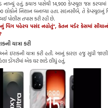
 નાખ્યું હતું. ફયાઝ પાસેથી 14,900 કેપ્સ્યુલ જપ્ત કરવામા
0 લોકોને નિશાન બનાવ્યા હતા. સદનસીબે, તે કેપ્સ્યુલનું
ુંબઈ પોલીસ તપાસ કરી રહી છે.
ેનું વિગ પહેરવ પસંદ નહોતું", કેતન મર્ડર કેસમાં સીયા
?
કની યાત્રા કરી
અને ઇરાકની યાત્રા કરી હતી. આનું કારણ હજુ સુધી જાણી 
લા ડોંગરીમાં એક ઘર ભાડે લીધું હતું.