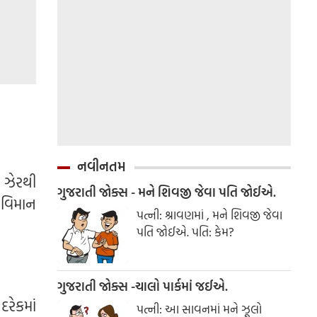
નવીનતમ
 ઝેરથી
ગુજરાતી જોક્સ - મને શિવજી જેવા પતિ જોઈએ.
 વિમાન
પત્ની: શ્રાવણમાં , મને શિવજી જેવા
પતિ જોઈએ. પતિ: કેમ?
ગુજરાતી જોક્સ -ચાલો પાર્કમાં જઈએ.
દરેકમાં
પત્ની: આ સાવનમાં મને ઝૂલો