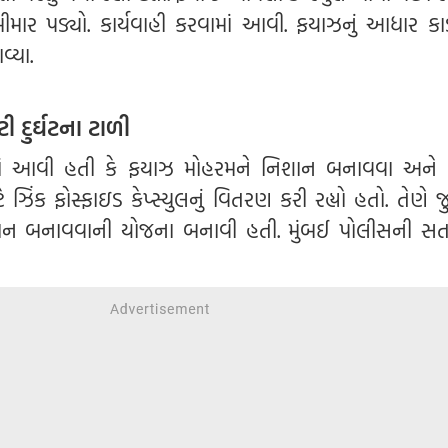
ીમાર પડ્યો. કાર્યવાહી કરવામાં આવી. ફયાઝનું આધાર કાર
વ્યા.
 દુર્ઘટના ટાળી
ાં આવી હતી કે ફયાઝ મોહરમને નિશાન બનાવવા અને 
ઝિંક ફોસ્ફાઇડ કેપ્સ્યુલનું વિતરણ કરી રહ્યો હતો. તેણે જ
ન બનાવવાની યોજના બનાવી હતી. મુંબઈ પોલીસની સત