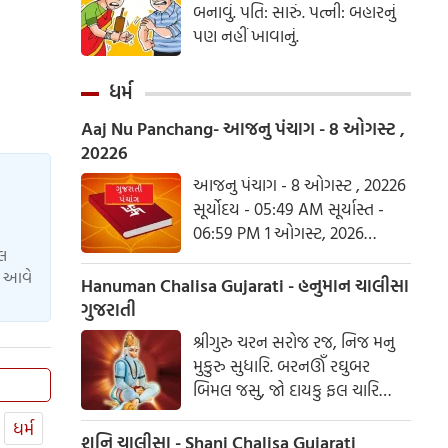
બનાવું. પતિ: સારું. પત્ની: બહારનું
પણ નહીં ખાવાનું.
ધર્મ
Aaj Nu Panchang- આજનુ પંચાગ - 8 ઓગસ્ટ ,
20226
આજનુ પંચાગ - 8 ઓગસ્ટ , 20226
સૂર્યોદય - 05:49 AM સૂર્યાસ્ત -
06:59 PM 1 ઓગસ્ટ, 2026
યલ
શનિવાર આષાઢ વદ ત્રિજ- વિક્રમ
ાં આવે
સંવત 2082
Hanuman Chalisa Gujarati - હનુમાન ચાલીસા
ગુજરાતી
શ્રીગુરુ ચરન સરોજ રજ, નિજ મનુ
મુકુરુ સુધારિ. બરનઊઁ રઘુબર
બિમલ જસુ, જો દાયકુ ફલ ચારિ
બુદ્ધિહીન તનુ જાનિકે, સુમિરૌં પવન-
ધર્મ
કુમાર. બલ બુદ્ધિ બિદ્યા દેહુ મોહિં,
શનિ ચાલીસા - Shani Chalisa Gujarati