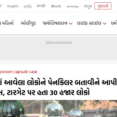
दी
English
தமிழ்
मराठी
తెలుగు
മലയാളം
ಕನ್ನಡ
ગુજરાતી
ણ મહિનો
બોલીવુડ
જ્યોતિષશાસ્ત્ર
લાઈફ સ્ટાઈલ
ધર્મ
oison capsule case
માં આવેલા લોકોને પેનકિલર બતાવીને આપી 
ુલ્સ, ટારગેટ પર હતા 30 હજાર લોકો