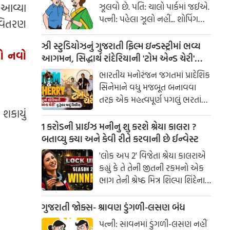
ં આવ્યા
ઝૂલવો છે. પતિ: ચાલો પાર્કમાં જઈએ.
પત્ની: પહેલા ઝૂલો નહીં... શોપિંગ
 વિતરણ
કરાવ!
ઝી સ્ટુડિયોઝનું ગુજરાતી ફિલ્મ ઇન્ડસ્ટ્રીમાં ભવ્ય
નો નવો
આગમન, સિદ્ધાર્થ રાંદેરિયાની 'ટોમ એન્ડ ચેરી'
સાથે કરશે શરૂઆત; ટ્રેલર થયું રિલીઝ
ભારતીય મનોરંજન જગતમાં પ્રાદેશિક
સિનેમાને વધુ મજબૂત બનાવવા
તરફ એક મહત્વપૂર્ણ પગલું ભરતાં
ઝી સ્ટુડિયોઝે ગુજરાતી ફિલ્મ
શકાયું
ઇન્ડસ્ટ્રીમાં પોતાની સત્તાવાર
1 કરોડની પ્રાઈઝ મનીનુ શુ કરશે શ્રેયા કાલરા ?
એન્ટ્રીની જાહેરાત કરી છે.
બતાવ્યુ ક્યા અને કેવી રીતે કરવાની છે ઈન્વેસ્ટ
'લોક અપ 2' વિજેતા શ્રેયા કાલરાએ
કહ્યું કે તે તેની જીતની રકમનો એક
ભાગ તેની શ્રેષ્ઠ મિત્ર શિલ્પા શિંદેના
આશ્રય ગૃહમાં દાન કરશે.
ગુજરાતી જોક્સ- શ્રાવણ ડુંગળી-લસણ બંધ
પત્ની: સાવનમાં ડુંગળી-લસણ નહીં