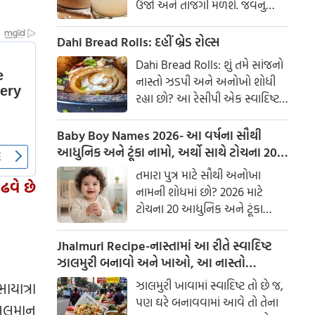
ઉર્જા અને તાજગી મળશે. જવનું
પાણી એક ઉત્તમ ઘરેલું ઉપાય
માનવામાં આવે છે, જે ખાસ કરીને
Dahi Bread Rolls: દહીં બ્રેડ રોલ્સ
ઉનાળામાં ઠંડક આપે છે
Dahi Bread Rolls: શું તમે સાંજનો
નાસ્તો ઝડપી અને અનોખો શોધી
રહ્યા છો? આ રેસીપી એક સ્વાદિષ્ટ
વિકલ્પ આપે છે જે બહારથી ક્રિસ્પી
અને અંદરથી અતિ નરમ છે. મસાલા
Baby Boy Names 2026- આ વર્ષના સૌથી
અને ક્રીમી ટેક્સચરનું સંપૂર્ણ મિશ્રણ
આધુનિક અને ટૂંકા નામો, અર્થો સાથે ટોચના 20
તેને બધી ઉંમરના લોકોમાં પ્રિય
નામોની યાદી જુઓ.
તમારા પુત્ર માટે સૌથી અનોખા
બનાવે છે.
ઢવે છે
નામની શોધમાં છો? 2026 માટે
ટોચના 20 આધુનિક અને ટૂંકા
બાળક છોકરાના નામોની યાદી
તપાસો, અર્થો સાથે, જે તમારા
Jhalmuri Recipe-નાસ્તામાં આ રીતે સ્વાદિષ્ટ
બાળકને એક સુંદર ઓળખ આપશે.
ઝાલમુરી બનાવો અને ખાઓ, આ નાસ્તો
મસાલેદાર અને સ્વાદિષ્ટ છે.
ઝાલમુરી ખાવામાં સ્વાદિષ્ટ તો છે જ,
યાત્રા
પણ ઘરે બનાવવામાં આવે તો તેના
ી સલમાન