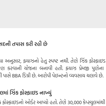
દની તપાસ કરી રહી છે
ા અનુસાર, ફયાઝનો હેતુ સ્પષ્ટ નથી. તેણે ઝિંક ફોસ્ફાઇડ
વિતરણ કરવાની યોજના બનાવી હતી. ફયાઝ પ્રેમજી પુણેના
ી પાસે BBA ડિગ્રી છે. આરોપી પેઇન્ટનો વ્યવસાય ચલાવે છે.
લમાં ઝિંક ફોસ્ફાઇડ નાખ્યું
ક ફોસ્ફાઇડનો ઓર્ડર આપ્યો હતો. તેણે 30,000 કેપ્સ્યુલમાંથી 