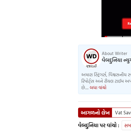
R
About Writer
વેબદુનિયા ન્ય
અમારા સ્ટ્રિંગર્સ, વિશ્વસનીય સ
રિપોર્ટ્સ અને રીયલ ટાઈમ અપડ
છે....
બધા વાંચો
આગળનો લેખ
Vat Savi
વેબદુનિયા પર વાંચો :
સમ