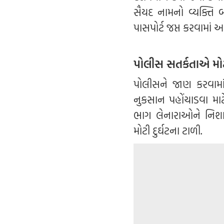
સૈયદ નામનો વ્યક્તિ બ
પાસપોર્ટ જપ્ત કરવામાં આ
પોલીસ સતર્કતાએ મોટી
પોલીસને જાણ કરવામ
નુકસાન પહોંચાડવા માટે 
ભાગ લેનારાઓને નિશા
મોટી દુર્ઘટના ટાળી.