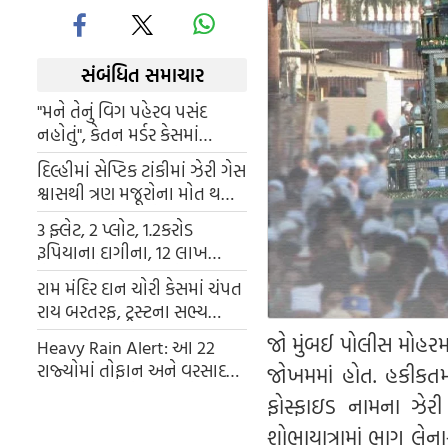
સંબંધિત સમાચાર
"મને તેનું વિગ પહેરવ પસંદ
નહોતું", કેતન મર્ડર કેસમાં
સીયાનો નવો ખુલાસો, શું શું
દિલ્હીમાં સેપ્ટિક ટાંકીમાં ઝેરી ગેસ
બતાવ્યુ ?
શ્વાસથી ત્રણ મજૂરોના મોત થયા.
એક પછી એક, ત્રણેય ટાંકીમાં
3 ફ્લેટ, 2 પ્લોટ, 1.2કરોડ
ઘૂસી ગયા અને જીવ ગુમાવ્યા.
રૂપિયાના દાગીના, 12 લાખ
રોકડા... એસીબીના દરોડામાં
રામ મંદિર દાન ચોરી કેસમાં ચંપત
મહિલા તહસીલદારના ઘરેથી
રાય બરતરફ, ટ્રસ્ટના સભ્ય
કરોડોની સંપત્તિ મળી આવી
અનિલ મિશ્રાએ પણ રાજીનામું
જો મુંબઈ પોલીસ મોહરમ
Heavy Rain Alert: આ 22
આપ્યું
રાજ્યોમાં તોફાન અને વરસાદ
જોખમમાં હોત. હકીકતમ
તબાહી મચાવશે, IMD એ મુખ્ય
ફોસ્ફાઇડ નામના ઝેરી
ચેતવણી જારી કરી
શોભાયાત્રામાં ભાગ લેના