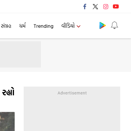
Follow us
 સંગ્રહ
ધર્મ
Trending
વીડિયો
રહ્યો