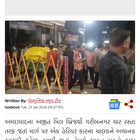
Written By:
વેબદુનિયા ન્યુઝ ટીમ
Updated:
Tue, 23 Jun 2026 (14:27 IST)
અમદાવાદના અજીત મિલ બ્રિજથી ગરીબનગર ચાર રસ્તા
તરફ જતાં માર્ગ પર એક હેરિયર કારના ચાલકને અચાનક