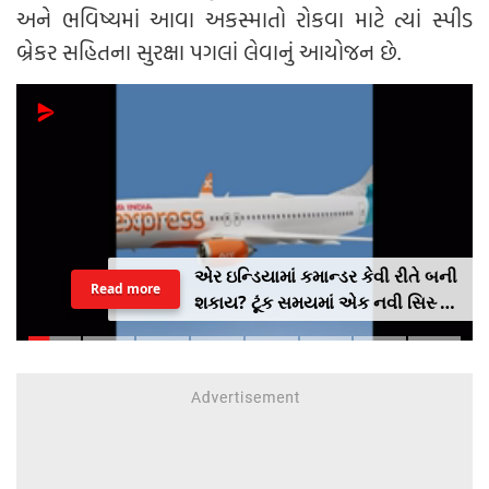
અને ભવિષ્યમાં આવા અકસ્માતો રોકવા માટે ત્યાં સ્પીડ
બ્રેકર સહિતના સુરક્ષા પગલાં લેવાનું આયોજન છે.
એર ઇન્ડિયામાં કમાન્ડર કેવી રીતે બની
Read more
શકાય? ટૂંક સમયમાં એક નવી સિસ્ટમ
લાગુ કરવામાં આવશે, જેમાં AI
એક્સપ્રેસનો અનુભવ ફરજિયાત
હશે.