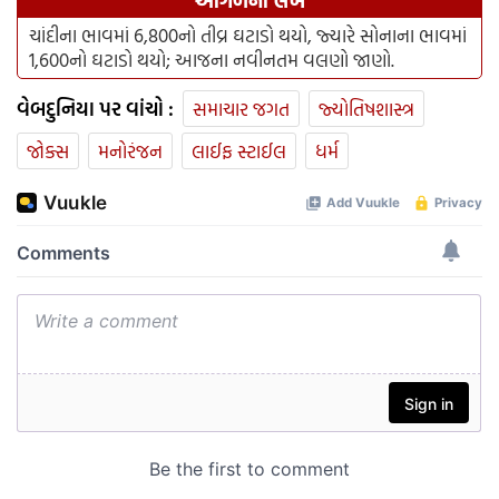
આગળનો લેખ
ચાંદીના ભાવમાં 6,800નો તીવ્ર ઘટાડો થયો, જ્યારે સોનાના ભાવમાં
1,600નો ઘટાડો થયો; આજના નવીનતમ વલણો જાણો.
વેબદુનિયા પર વાંચો :
સમાચાર જગત
જ્યોતિષશાસ્ત્ર
જોક્સ
મનોરંજન
લાઈફ સ્ટાઈલ
ધર્મ