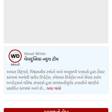
About Writer
વેબદુનિયા ન્યુઝ ટીમ
અમારા સ્ટ્રિંગર્સ, વિશ્વસનીય સ્ત્રોતો અને અનુભવી પત્રકારો દ્વારા તૈયાર
કરવામાં આવેલી ગ્રાઉંડ રિપોર્ટ્સ, સ્પેશ્યલ રિપોર્ટ્સ અને રીયલ ટાઈમ
અપડેટ્સને વરિષ્ઠ સંપાદકો દ્વારા સાવધાનીપૂર્વક તપાસીને જાણીને
પ્રકાશિત કરવામાં આવે છે....
બધા વાંચો