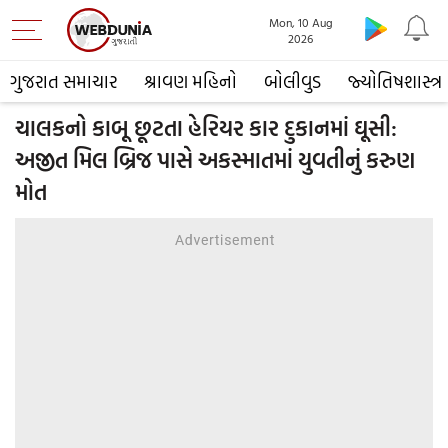
Mon, 10 Aug
2026
ગુજરાત સમાચાર
શ્રાવણ મહિનો
બોલીવુડ
જ્યોતિષશાસ્ત્ર
ચાલકનો કાબૂ છૂટતા હેરિયર કાર દુકાનમાં ઘૂસી:
અજીત મિલ બ્રિજ પાસે અકસ્માતમાં યુવતીનું કરુણ
મોત