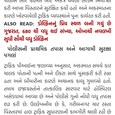
પોલીસે ભારે જહેમત બાદ એકત્ર થયેલી ભીડને નિયંત્રિત
કરી આખા વિસ્તારને સુરક્ષિત કર્યો હતો અને અકસ્માતના
કારણે ખોરવાયેલી ટ્રાફિક વ્યવસ્થાને પુનઃ કાર્યરત કરી હતી.
ALSO READ:
ડોલ્ફિનનું પ્રિય સ્થળ બની ગયું છે
ગુજરાત, 680 થી વધુ થઈ સંખ્યા, ઓખાથી નવલખી
સુધી સૌથી વધુ ડોલ્ફિન
પોલીસની પ્રાથમિક તપાસ અને આગામી સુરક્ષા
પગલાં
ટ્રાફિક પીઆઈના જણાવ્યા અનુસાર, અકસ્માત સમયે કાર
ચાલક પોતાની પત્ની અને દીકરા સાથે મુસાફરી કરી રહ્યા
હતા અને બીમારીના કારણે અચાનક કાબૂ ગુમાવ્યો હતો.
તમામ ઇજાગ્રસ્તોને તાત્કાલિક સારવાર માટે હોસ્પિટલ
ખસેડવામાં આવ્યા છે અને પોલીસે ગુનો નોંધી વધુ તપાસ
શરૂ કરી છે. ઉલ્લેખનીય છે કે, ગરીબનગર ચાર રસ્તા
વિસ્તારમાં હાલ ટ્રાફિક સુધારણાની કામગીરી ચાલી રહી છે