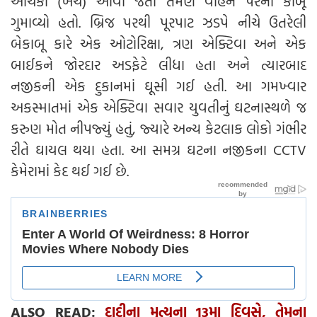
આંચકી (ખેંચ) આવી જતાં તેમણે વાહન પરનો કાબૂ
ગુમાવ્યો હતો. બ્રિજ પરથી પૂરપાટ ઝડપે નીચે ઉતરેલી
બેકાબૂ કારે એક ઓટોરિક્ષા, ત્રણ એક્ટિવા અને એક
બાઈકને જોરદાર અડફેટે લીધા હતા અને ત્યારબાદ
નજીકની એક દુકાનમાં ઘૂસી ગઈ હતી. આ ગમખ્વાર
અકસ્માતમાં એક એક્ટિવા સવાર યુવતીનું ઘટનાસ્થળે જ
કરુણ મોત નીપજ્યું હતું, જ્યારે અન્ય કેટલાક લોકો ગંભીર
રીતે ઘાયલ થયા હતા. આ સમગ્ર ઘટના નજીકના CCTV
કેમેરામાં કેદ થઈ ગઈ છે.
ALSO READ:
દાદીના મૃત્યુના 13મા દિવસે, તેમના