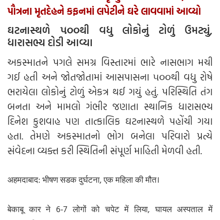
પૌત્રના મૃતદેહને કફનમાં લપેટીને ઘરે લાવવામાં આવ્યો
ઘટનાસ્થળે ૫૦૦થી વધુ લોકોનું ટોળું ઉમટ્યું,
ધારાસભ્ય દોડી આવ્યા
અકસ્માતને પગલે સમગ્ર વિસ્તારમાં ભારે નાસભાગ મચી
ગઈ હતી અને જોતજોતામાં આસપાસના ૫૦૦થી વધુ રોષે
ભરાયેલા લોકોનું ટોળું એકત્ર થઈ ગયું હતું. પરિસ્થિતિ તંગ
બનતા અને મામલો ગંભીર જણાતા સ્થાનિક ધારાસભ્ય
દિનેશ કુશવાહ પણ તાત્કાલિક ઘટનાસ્થળે પહોંચી ગયા
હતા. તેમણે અકસ્માતનો ભોગ બનેલા પરિવારો પ્રત્યે
સંવેદના વ્યક્ત કરી સ્થિતિની સંપૂર્ણ માહિતી મેળવી હતી.
अहमदाबाद: भीषण सडक दुर्घटना, एक महिला की मौत।
बेकाबू कार ने 6-7 लोगों को चपेट में लिया, घायल अस्पताल में