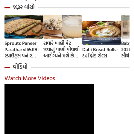
જરૂર વાંચો
Sprouts Paneer
સવારે ખાલી પેટ
Baby 
Paratha: નાસ્તામાં
જવાનું પાણી પીવાથી
Dahi Bread Rolls:
2026-
સ્પ્રાઉટ્સ પનીર
આરોગ્યને મળે છે
દહીં બ્રેડ રોલ્સ
સૌથી 
પરાઠા બનાવો, તમને
ફાયદા... ચાલો
ટૂંકા ન
વીડિયો
પ્રોટીનનો ડબલ ડોઝ
જાણીએ તેના ફાયદા
ટોચના
મળશે
અને ઉપયોગ કરવાની
યાદી 
Watch More Videos
યોગ્ય રીત