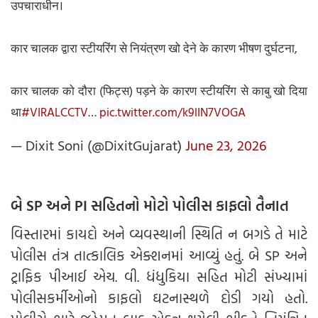
उपचाराधीन।
कार चालक द्वारा स्टीयरिंग से नियंत्रण खो देने के कारण भीषण दुर्घटना,
कार चालक को दौरा (फिट्स) पड़ने के कारण स्टीयरिंग से काबु खो दिया
था
#VIRALCCTV
…
pic.twitter.com/k9lIN7VOGA
— Dixit Soni (@DixitGujarat)
June 23, 2026
બે SP અને PI સહિતનો મોટો પોલીસ કાફલો તૈનાત
વિસ્તારમાં કાયદો અને વ્યવસ્થાની સ્થિતિ ન બગડે તે માટે
પોલીસ તંત્ર તાત્કાલિક એક્શનમાં આવ્યું હતું. બે SP અને
ટ્રાફિક પીઆઈ એચ. વી. ધંધુકિયા સહિત મોટી સંખ્યામાં
પોલીસકર્મીઓનો કાફલો ઘટનાસ્થળે દોડી ગયો હતો.