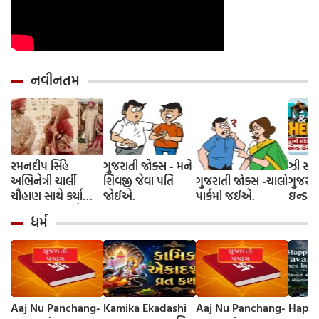
નવીનતમ
રમનદીપ સિંહે
ગુજરાતી જોક્સ - મને
ઝી સ્ટુ
અભિનેત્રી ચાર્લી
શિવજી જેવા પતિ
ગુજરાતી જોક્સ -ચાલો
ગુજરાત
ચૌહાણ સાથે કર્યા
જોઈએ.
પાર્કમાં જઈએ.
ઇન્ડસ્ટ્
લગ્ન, જશ્નમાં ક્રિકેટ
આગમન, 
ધર્મ
જગતના કલાકારોની
રાંદેરિ
હાજરી
ચેરી' સ
શરૂઆત;
રિલીઝ
Aaj Nu Panchang-
Kamika Ekadashi
Aaj Nu Panchang-
Happy